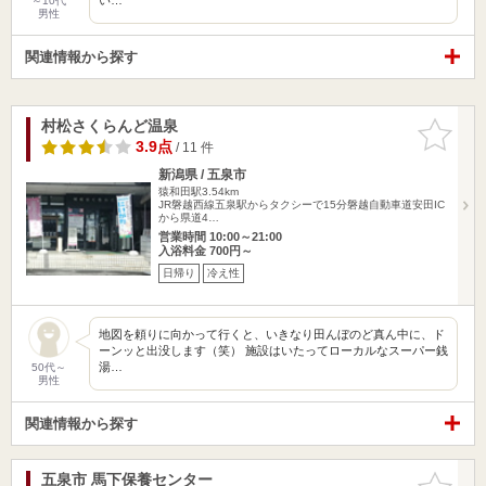
～10代
男性
関連情報から探す
村松さくらんど温泉
お気に入
りに追加
3.9点
/ 11 件
新潟県 / 五泉市
猿和田駅3.54km
JR磐越西線五泉駅からタクシーで15分磐越自動車道安田IC
から県道4…
営業時間 10:00～21:00
入浴料金 700円～
日帰り
冷え性
地図を頼りに向かって行くと、いきなり田んぼのど真ん中に、ド
ーンッと出没します（笑） 施設はいたってローカルなスーパー銭
湯…
50代～
男性
関連情報から探す
五泉市 馬下保養センター
お気に入