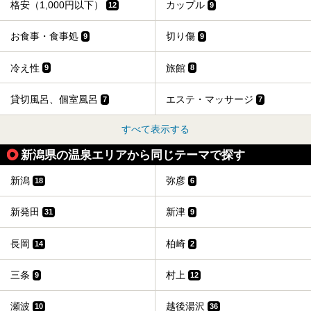
格安（1,000円以下）
カップル
12
9
お食事・食事処
切り傷
9
9
冷え性
旅館
9
8
貸切風呂、個室風呂
エステ・マッサージ
7
7
すべて表示する
新潟県の温泉エリアから同じテーマで探す
新潟
弥彦
18
6
新発田
新津
31
9
長岡
柏崎
14
2
三条
村上
9
12
瀬波
越後湯沢
10
36