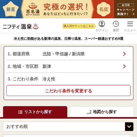
購入済チケットはこちら
ログイン
履歴
メニュー
冷え性に効能がある新津の温泉、日帰り温泉、スーパー銭湯おすすめ9選
1. 都道府県
北陸・甲信越 / 新潟県
2. 地域・市区郡
新津
3. こだわり条件
冷え性
こだわり条件を変更する
リストから探す
地図から探す