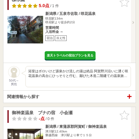
りに追加
5.0点
/ 1 件
新潟県 / 五泉市佐取 / 咲花温泉
咲花駅134m
咲花駅より徒歩約2分
営業時間
入浴料金 ～
宿泊
冷え性
楽天トラベルの宿泊プランを見る
浴室はボロいけど源泉かけ流しの湯は絶品 阿賀野川沿いに湧く咲
花温泉の高台にひっそりと佇む、鄙びた木造二階建ての温泉旅…
50代～
男性
関連情報から探す
御神楽温泉 ブナの宿 小会瀬
お気に入
りに追加
-点
/ 0 件
新潟県 / 東蒲原郡阿賀町 / 御神楽温泉
津川駅12.40km
磐越西線 津川駅より車で１５分