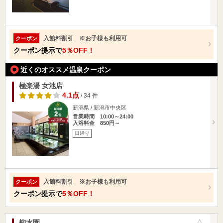
入館料割引 ※お子様も利用可
クーポン
クーポン提示で
5％OFF！
近くのオススメ温泉クーポン
極楽湯 女池店
4.1点
/ 34 件
新潟県 / 新潟市中央区
営業時間 10:00～24:00
入浴料金 850円～
日帰り
入館料割引 ※お子様も利用可
クーポン
クーポン提示で
5％OFF！
柳水園
お気に入