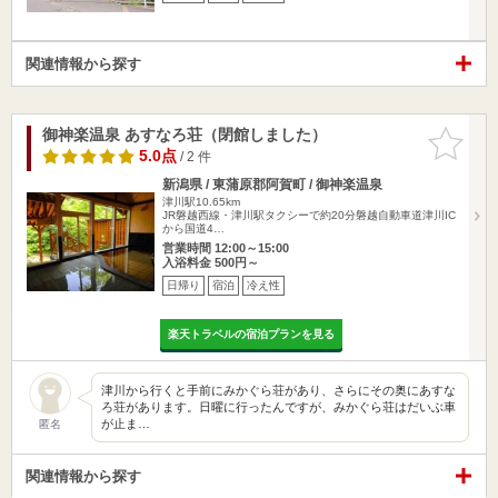
関連情報から探す
御神楽温泉 あすなろ荘（閉館しました）
お気に入
りに追加
5.0点
/ 2 件
新潟県 / 東蒲原郡阿賀町 / 御神楽温泉
津川駅10.65km
JR磐越西線・津川駅タクシーで約20分磐越自動車道津川IC
から国道4…
営業時間 12:00～15:00
入浴料金 500円～
日帰り
宿泊
冷え性
楽天トラベルの宿泊プランを見る
津川から行くと手前にみかぐら荘があり、さらにその奥にあすな
ろ荘があります。日曜に行ったんですが、みかぐら荘はだいぶ車
が止ま…
匿名
関連情報から探す