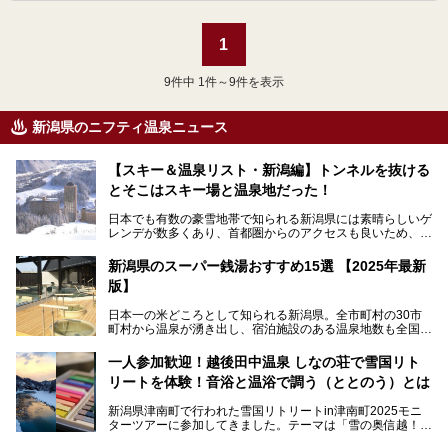
1
9
件中 1件～9件を表示
新潟県のニフティ温泉ニュース
【スキー＆温泉リスト・新潟編】トンネルを抜ける
とそこはスキー場と温泉地だった！
日本でも有数の豪雪地帯で知られる新潟県には素晴らしいゲ
レンデが数多くあり、首都圏からのアクセスも良いため、関
東のスキーヤー＆スノーボーダー御用達となっています。ま
た全域にわたって月岡、赤倉、松之山、燕、妙高、岩室など
新潟県のスーパー銭湯おすすめ15選 【2025年最新
など、古くは文豪にも愛された歴史ある老舗温泉地が多いこ
版】
とで知られています。
今回はスキーヤーやスノーボーダーの“滑り疲れ”を癒やすた
日本一の米どころとして知られる新潟県。全市町村の30市
めに訪れたい、新潟県内にあるスキー場そばの温泉地をまと
町村から温泉が湧き出し、宿泊施設のある温泉地数も全国有
めました。
数で、魅力的な温泉がいっぱいの県でもあります。日帰りで
アフタースキーは温泉で決まりですね！
温泉が利用ができる宿泊施設も多く、スーパー銭湯も多彩な
一人参加歓迎！越後田中温泉 しなの荘で雪国リト
サービスを提供する施設がいろいろ。
リートを体験！音浴と温浴で調う（ととのう）とは
観光やレジャーに温泉を組み合わせれば、旅はさらに充実し
ますね。今回は、新潟県でおすすめのスーパー銭湯をご紹介
新潟県津南町で行われた雪国リトリートin津南町2025モニ
します。
ターツアーに参加してきました。テーマは「雪の奥信越！音
浴と温浴で調うリトリート」。