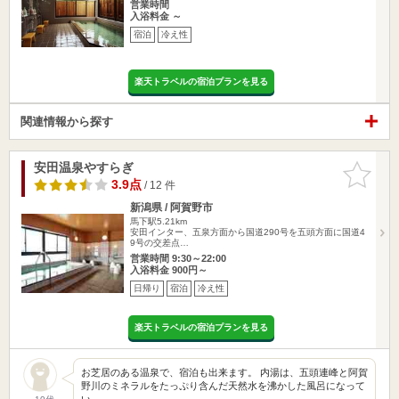
営業時間
入浴料金 ～
宿泊
冷え性
楽天トラベルの宿泊プランを見る
関連情報から探す
安田温泉やすらぎ
お気に入
りに追加
3.9点
/ 12 件
新潟県 / 阿賀野市
馬下駅5.21km
安田インター、五泉方面から国道290号を五頭方面に国道4
9号の交差点…
営業時間 9:30～22:00
入浴料金 900円～
日帰り
宿泊
冷え性
楽天トラベルの宿泊プランを見る
お芝居のある温泉で、宿泊も出来ます。 内湯は、五頭連峰と阿賀
野川のミネラルをたっぷり含んだ天然水を沸かした風呂になって
い…