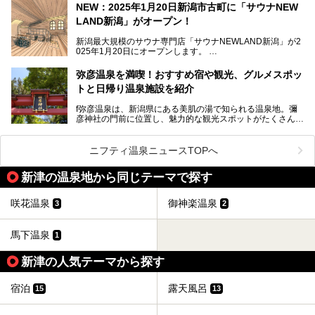
NEW：2025年1月20日新潟市古町に「サウナNEW
温泉ライターとして「温浴」は頻繁に体験していますが、
LAND新潟」がオープン！
「音浴」とは果たしてどんな体験なのでしょう？とても気に
なります。
新潟最大規模のサウナ専門店「サウナNEWLAND新潟」が2
025年1月20日にオープンします。
古町はかつて港町として栄えていた日本海有数の花街。この
街に再び笑顔と賑わいを取り戻し、新たなランドマークとし
なお、宿泊した温泉は日帰り入浴もできる秘湯「越後田中温
弥彦温泉を満喫！おすすめ宿や観光、グルメスポッ
て地域活性化を目指します。
泉 しなの荘」です。こちらについても詳しく紹介します。
トと日帰り温泉施設を紹介
サウナ室のテーマは「海賊船」‥⁉ ユニークなサウナ室を
含む３つのポイントをご紹介！
───
f弥彦温泉は、新潟県にある美肌の湯で知られる温泉地。彌
彦神社の門前に位置し、魅力的な観光スポットがたくさんあ
提供元：一般社団法人 雪国観光舎【PR】
ります。
この記事は一般社団法人 雪国観光舎のPRレポート記事で
この記事では、弥彦温泉の宿泊に最適なおすすめ宿や、日帰
ニフティ温泉ニュースTOPへ
す。
り施設、グルメスポット、弥彦の自然を堪能できる観光スポ
ットをご紹介します。初めての弥彦温泉旅行を計画している
新津の温泉地から同じテーマで探す
方に向けて、弥彦温泉の魅力を存分にお伝えしますので、ぜ
ひ参考にしてみてくださいね！
咲花温泉
御神楽温泉
3
2
馬下温泉
1
新津の人気テーマから探す
宿泊
露天風呂
15
13