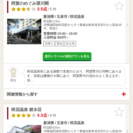
阿賀のめぐみ望川閣
お気に入
りに追加
3.5点
/ 5 件
新潟県 / 五泉市 / 咲花温泉
咲花駅116m
JR磐越西線咲花駅からすぐ磐越自動車道安田ICから国道49
号、県道3…
営業時間 10:00～19:00
入浴料金 800円～
日帰り
宿泊
冷え性
楽天トラベルの宿泊プランを見る
咲花温泉街にある旅館で名前のとおり、阿賀野川の河畔にありま
す。浴室は建物の６階にあり、阿賀野川の流れがよく見えます。
浴…
匿名
関連情報から探す
咲花温泉 碧水荘
お気に入
りに追加
4.3点
/ 4 件
新潟県 / 五泉市 / 咲花温泉
咲花駅433m
JR磐越西線咲花駅からすぐ磐越自動車道安田ICから国道49