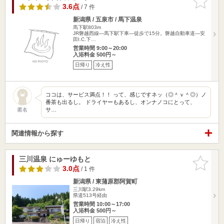
りに追加
3.6点
/ 7 件
新潟県 / 五泉市 / 馬下温泉
馬下駅803m
JR磐越西線―馬下駅下車―徒歩で15分。磐越自動車道―安
田I.C.下…
営業時間 9:00～20:00
入浴料金 500円～
日帰り
冷え性
ココは、サービス満点！！ って、感じですネッ（◎＾ｖ＾◎）ノ
番茶も出るし。 ドライヤーもあるし、オンナノコにとって、
サ…
匿名
関連情報から探す
三川温泉 にゅーゆもと
お気に入
りに追加
3.0点
/ 1 件
新潟県 / 東蒲原郡阿賀町
三川駅3.29km
県道513号経由
営業時間 10:00～17:00
入浴料金 500円～
日帰り
宿泊
冷え性