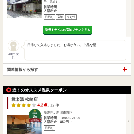
号、県道3…
営業時間
入浴料金 ～
日帰り
宿泊
冷え性
楽天トラベルの宿泊プランを見る
日帰りで入浴しました。お湯が良い。上品な湯。
40代 女
性
関連情報から探す
近くのオススメ温泉クーポン
極楽湯 松崎店
4.2点
/ 12 件
新潟県 / 新潟市東区
営業時間 10:00～24:00
入浴料金 850円～
日帰り