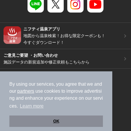
ニフティ温泉アプリ
地図から温泉検索！お得な限定クーポンも！
今すぐダウンロード！
ご意見ご要望 ・お問い合わせ
施設データの新規追加や修正依頼もこちらから
スマートフォン
/
PC
加盟店募集（資料請求）
広告出稿のご案内
By using our services, you agree that we and
our
partners
use cookies to improve advertisi
利用規約
ライフスタイルMEMBERS+規約
ng and enhance your experience on our servi
特定商取引法に基づく表記
ヘルプ
採用情報
ces.
Learn more
運営会社
個人情報保護ポリシー
©NIFTY Lifestyle Co., Ltd.
OK