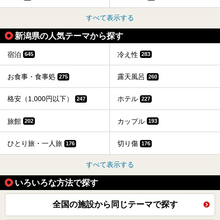
すべて表示する
新潟県の人気テーマから探す
宿泊
冷え性
645
283
お食事・食事処
露天風呂
275
260
格安（1,000円以下）
ホテル
247
227
旅館
カップル
202
193
ひとり旅・一人旅
切り傷
176
176
すべて表示する
いろいろな方法で探す
全国の施設から同じテーマで探す