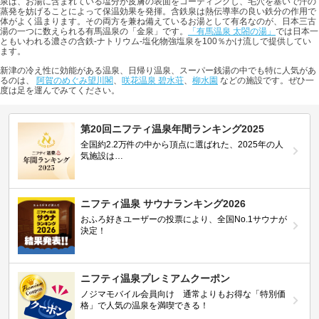
泉は、お湯に含まれている塩分が皮膚の表面をコーティングし、毛穴を塞いで汗の
蒸発を妨げることによって保温効果を発揮。含鉄泉は熱伝導率の良い鉄分の作用で
体がよく温まります。その両方を兼ね備えているお湯として有名なのが、日本三古
湯の一つに数えられる有馬温泉の「金泉」です。
「有馬温泉 太閤の湯」
では日本一
ともいわれる濃さの含鉄-ナトリウム-塩化物強塩泉を100％かけ流しで提供してい
ます。
新津の冷え性に効能がある温泉、日帰り温泉、スーパー銭湯の中でも特に人気があ
るのは、
阿賀のめぐみ望川閣
、
咲花温泉 碧水荘
、
柳水園
などの施設です。ぜひ一
度は足を運んでみてください。
第20回ニフティ温泉年間ランキング2025
全国約2.2万件の中から頂点に選ばれた、2025年の人
気施設は…
ニフティ温泉 サウナランキング2026
おふろ好きユーザーの投票により、全国No.1サウナが
決定！
ニフティ温泉プレミアムクーポン
ノジマモバイル会員向け 通常よりもお得な「特別価
格」で人気の温泉を満喫できる！