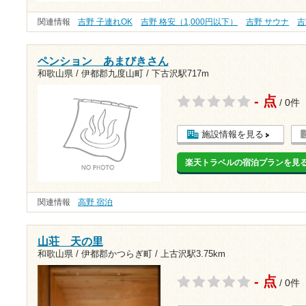
関連情報
吉野 子連れOK
吉野 格安（1,000円以下）
吉野 サウナ
吉
ペンション あまびきさん
和歌山県 / 伊都郡九度山町 /
下古沢駅717m
- 点
/ 0件
施設情報を見る
楽天トラベルの宿泊プランを見
関連情報
高野 宿泊
山荘 天の里
和歌山県 / 伊都郡かつらぎ町 /
上古沢駅3.75km
- 点
/ 0件