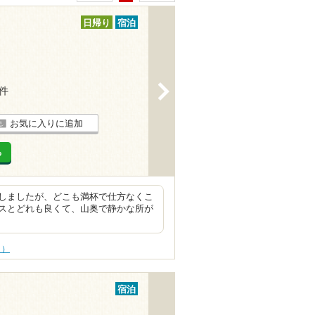
日帰り
宿泊
>
6件
お気に入りに追加
る
しましたが、どこも満杯で仕方なくこ
スとどれも良くて、山奥で静かな所が
う）
宿泊