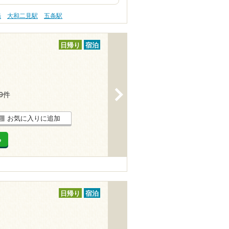
湯
大和二見駅
五条駅
日帰り
宿泊
>
29件
お気に入りに追加
る
日帰り
宿泊