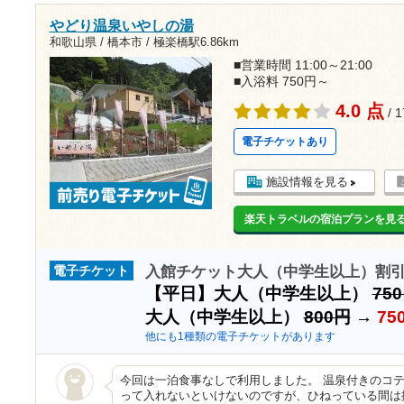
やどり温泉いやしの湯
和歌山県 / 橋本市 /
極楽橋駅6.86km
■営業時間 11:00～21:00
■入浴料 750円～
4.0 点
/ 
電子チケットあり
施設情報を見る
楽天トラベルの宿泊プランを見
入館チケット大人（中学生以上）割
電子チケット
【平日】大人（中学生以上）
75
大人（中学生以上）
800円
→
75
他にも1種類の電子チケットがあります
今回は一泊食事なしで利用しました。 温泉付きのコテージ
って入れないといけないのですが、ひねっている間は掛け