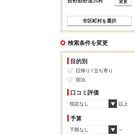
吉野郡野迫川村
変更
市区町村を選択
検索条件を変更
目的別
日帰り / 立ち寄り
宿泊
口コミ評価
指定なし
以上
予算
下限なし
～