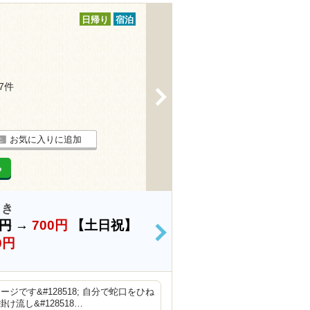
日帰り
宿泊
17件
>
お気に入りに追加
る
引き
0円
→
700円
【土日祝】
>
0円
です&#128518; 自分で蛇口をひね
流し&#128518…