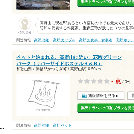
楽天トラベルの宿泊プランを見
高野山に現在52あるという宿坊の中でも最大であり
昭和を代表する作庭家、重森三玲が残した３つの見事
40代 男性
関連情報
高野 宿泊
高野 カップル
高野 お食事・食事処
高野 ホテ
ペットと泊まれる、高野山に近い、花園グリーン
パーク（リバーサイドホステルＢ＆Ｂ）
和歌山県 / 伊都郡かつらぎ町 /
高野山駅10.50km
- 点
/ 0件
施設情報を見る
楽天トラベルの宿泊プランを見
関連情報
高野 宿泊
高野 ペット