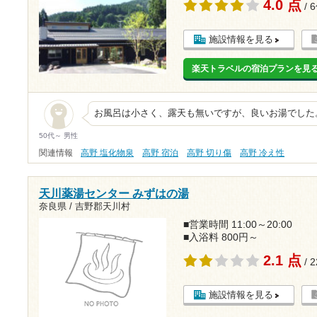
4.0 点
/ 
施設情報を見る
楽天トラベルの宿泊プランを見
お風呂は小さく、露天も無いですが、良いお湯でした
50代～ 男性
関連情報
高野 塩化物泉
高野 宿泊
高野 切り傷
高野 冷え性
天川薬湯センター みずはの湯
奈良県 / 吉野郡天川村
■営業時間 11:00～20:00
■入浴料 800円～
2.1 点
/ 
施設情報を見る