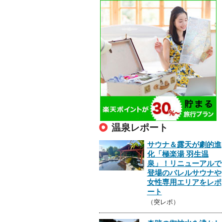
温泉レポート
サウナ＆露天が劇的進
化「極楽湯 羽生温
泉」！リニューアルで
登場のバレルサウナや
女性専用エリアをレポ
ート
（突レポ）