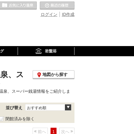
お気に入りの温泉
最近の履歴
ログイン
ID作成
グ
岩盤浴
温泉、ス
地図から探す
）
温泉、スーパー銭湯情報をご紹介しま
並び替え
おすすめ順
閉館済みを除く
前へ
1
次へ