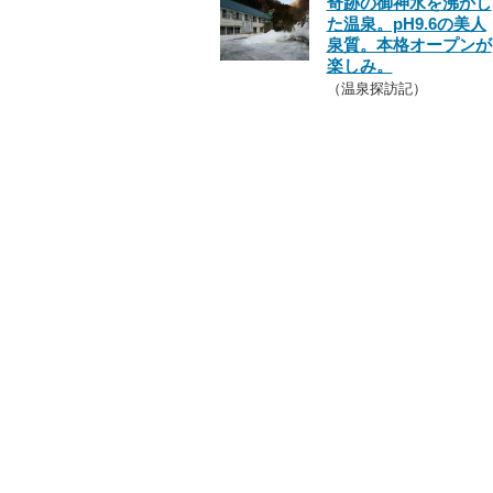
奇跡の御神水を沸かし
た温泉。pH9.6の美人
泉質。本格オープンが
楽しみ。
（温泉探訪記）