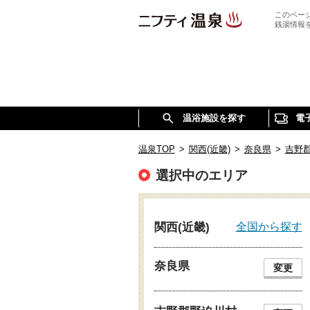
このペー
銭湯情報
温浴施設を探す
電
温泉TOP
>
関西(近畿)
>
奈良県
>
吉野
選択中のエリア
全国から探す
関西(近畿)
奈良県
変更