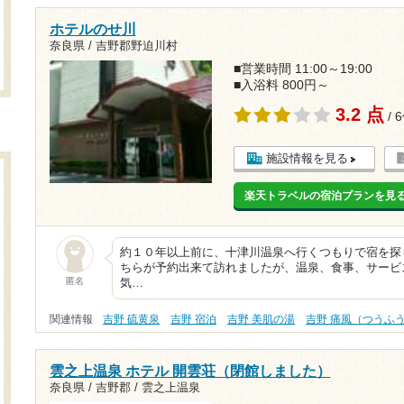
ホテルのせ川
奈良県 / 吉野郡野迫川村
■営業時間 11:00～19:00
■入浴料 800円～
3.2 点
/ 
施設情報を見る
楽天トラベルの宿泊プランを見
約１０年以上前に、十津川温泉へ行くつもりで宿を探
ちらが予約出来て訪れましたが、温泉、食事、サービ
匿名
気…
関連情報
吉野 硫黄泉
吉野 宿泊
吉野 美肌の湯
吉野 痛風（つうふ
雲之上温泉 ホテル 開雲荘（閉館しました）
奈良県 / 吉野郡 / 雲之上温泉