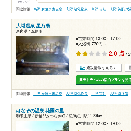
40代 女性
関連情報
高野 炭酸水素塩泉
高野 塩化物泉
高野 宿泊
高野 美肌の
大塔温泉 星乃湯
奈良県 / 五條市
■営業時間 13:00～17:00
■入浴料 770円～
2.0 点
/ 
施設情報を見る
楽天トラベルの宿泊プランを見
関連情報
吉野 炭酸水素塩泉
吉野 塩化物泉
吉野 宿泊
吉野 切り傷
はなぞの温泉 花圃の里
和歌山県 / 伊都郡かつらぎ町 /
紀伊細川駅11.23km
■営業時間 12:00～19:00