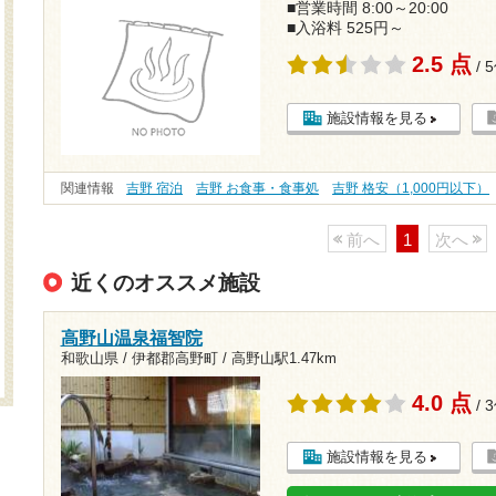
■営業時間 8:00～20:00
■入浴料 525円～
2.5 点
/ 
施設情報を見る
関連情報
吉野 宿泊
吉野 お食事・食事処
吉野 格安（1,000円以下）
前へ
1
次へ
近くのオススメ施設
高野山温泉福智院
和歌山県 / 伊都郡高野町 /
高野山駅1.47km
4.0 点
/ 
施設情報を見る