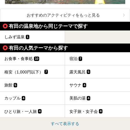
おすすめのアクティビティをもっと見る
有田の温泉地から同じテーマで探す
しみず温泉
1
有田の人気テーマから探す
お食事・食事処
宿泊
10
7
格安（1,000円以下）
露天風呂
7
5
旅館
サウナ
5
4
カップル
美肌の湯
4
4
ひとり旅・一人旅
女子旅・女子会
4
4
すべて表示する