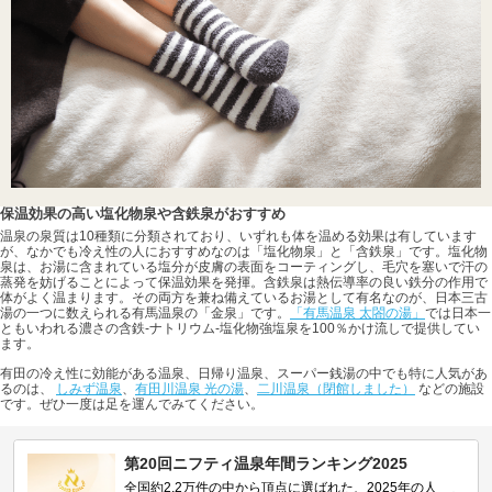
保温効果の高い塩化物泉や含鉄泉がおすすめ
温泉の泉質は10種類に分類されており、いずれも体を温める効果は有しています
が、なかでも冷え性の人におすすめなのは「塩化物泉」と「含鉄泉」です。塩化物
泉は、お湯に含まれている塩分が皮膚の表面をコーティングし、毛穴を塞いで汗の
蒸発を妨げることによって保温効果を発揮。含鉄泉は熱伝導率の良い鉄分の作用で
体がよく温まります。その両方を兼ね備えているお湯として有名なのが、日本三古
湯の一つに数えられる有馬温泉の「金泉」です。
「有馬温泉 太閤の湯」
では日本一
ともいわれる濃さの含鉄-ナトリウム-塩化物強塩泉を100％かけ流しで提供してい
ます。
有田の冷え性に効能がある温泉、日帰り温泉、スーパー銭湯の中でも特に人気があ
るのは、
しみず温泉
、
有田川温泉 光の湯
、
二川温泉（閉館しました）
などの施設
です。ぜひ一度は足を運んでみてください。
第20回ニフティ温泉年間ランキング2025
全国約2.2万件の中から頂点に選ばれた、2025年の人