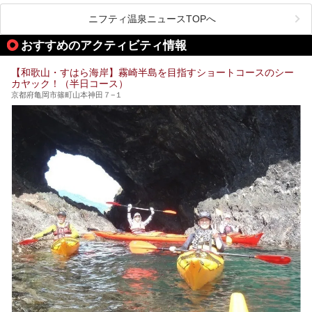
の豊かな山々を眺めながら、どんどん期待が膨らみますよ。
ニフティ温泉ニュースTOPへ
「わたらせ温泉」では、温泉に入れるだけではなく、地元の
特産品を使った食事をいただける「露天食堂」でお腹も満た
おすすめのアクティビティ情報
すことができます。ぜひチェックしてくださいね。
【和歌山・すはら海岸】霧崎半島を目指すショートコースのシー
カヤック！（半日コース）
京都府亀岡市篠町山本神田７−１