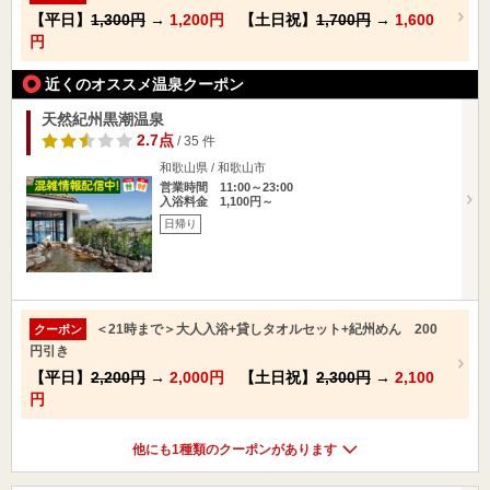
【平日】
1,300円
→
1,200円
【土日祝】
1,700円
→
1,600
円
近くのオススメ温泉クーポン
天然紀州黒潮温泉
2.7点
/ 35 件
和歌山県 / 和歌山市
営業時間 11:00～23:00
入浴料金 1,100円～
日帰り
＜21時まで＞大人入浴+貸しタオルセット+紀州めん 200
クーポン
円引き
【平日】
2,200円
→
2,000円
【土日祝】
2,300円
→
2,100
円
他にも1種類のクーポンがあります