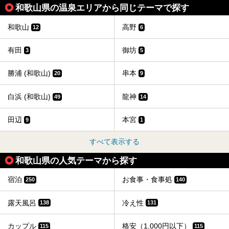
和歌山県の温泉エリアから同じテーマで探す
和歌山
高野
12
6
有田
御坊
3
5
勝浦 (和歌山)
串本
20
9
白浜 (和歌山)
龍神
49
14
田辺
本宮
9
1
すべて表示する
和歌山県の人気テーマから探す
宿泊
お食事・食事処
250
140
露天風呂
冷え性
138
131
カップル
格安（1,000円以下）
115
115