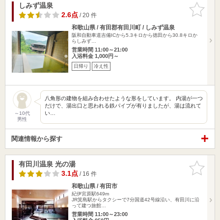
しみず温泉
お気に入
りに追加
2.6点
/ 20 件
和歌山県 / 有田郡有田川町 / しみず温泉
阪和自動車道吉備ICから5.3キロから徳田から30.8キロか
らしみず…
営業時間 11:00～21:00
入浴料金 1,000円～
日帰り
冷え性
八角形の建物を組み合わせたような形をしています。 内湯が一つ
だけで、湯出口と思われる鉄パイプが有りましたが、湯は流れて
い…
～10代
男性
関連情報から探す
有田川温泉 光の湯
お気に入
りに追加
3.1点
/ 16 件
和歌山県 / 有田市
紀伊宮原駅649m
JR箕島駅からタクシーで7分国道42号線沿い、有田川に沿
って建つ旅館…
営業時間 11:00～23:00