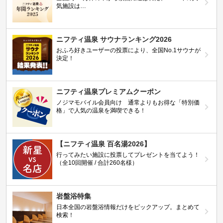
気施設は…
ニフティ温泉 サウナランキング2026
おふろ好きユーザーの投票により、全国No.1サウナが
決定！
ニフティ温泉プレミアムクーポン
ノジマモバイル会員向け 通常よりもお得な「特別価
格」で人気の温泉を満喫できる！
【ニフティ温泉 百名湯2026】
行ってみたい施設に投票してプレゼントを当てよう！
（全10回開催 / 合計260名様）
岩盤浴特集
日本全国の岩盤浴情報だけをピックアップ。まとめて
検索！