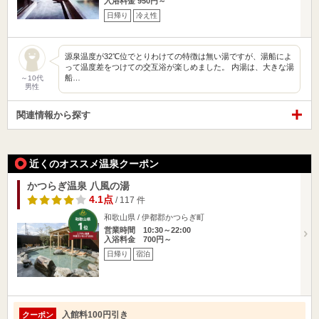
入浴料金 950円～
日帰り
冷え性
源泉温度が32℃位でとりわけての特徴は無い湯ですが、湯船によ
って温度差をつけての交互浴が楽しめました。 内湯は、大きな湯
船…
～10代
男性
関連情報から探す
近くのオススメ温泉クーポン
かつらぎ温泉 八風の湯
4.1点
/ 117 件
和歌山県 / 伊都郡かつらぎ町
営業時間 10:30～22:00
入浴料金 700円～
日帰り
宿泊
入館料100円引き
クーポン