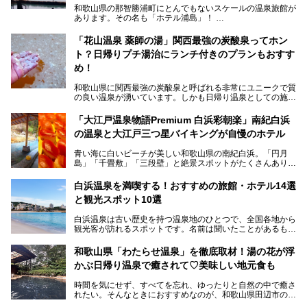
和歌山県の那智勝浦町にとんでもないスケールの温泉旅館が
あります。その名も「ホテル浦島」！
4つの館に6ヵ所のお風呂、うち2ヵ所は巨大な天然洞窟温
泉。日本一長いエスカレーターで「本館」と「山上館」を結
「花山温泉 薬師の湯」関西最強の炭酸泉ってホン
び、海を一望する絶景も。
ト？日帰りプチ湯治にランチ付きのプランもおすす
6ヵ所のお風呂のうち5ヵ所までは日帰り入浴も可。可愛ら
め！
しいカメさんの形の送迎船「浦島丸」に乗っていざ、温泉の
湧く竜宮城へ！
和歌山県に関西最強の炭酸泉と呼ばれる非常にユニークで質
の良い温泉が湧いています。しかも日帰り温泉としての施設
───
が整っていて、宿泊までできるんです。名前は「花山温泉
提供元：那智勝浦町【PR】
薬師の湯」。朝一番のお風呂にはパリパリシャリシャリと膜
「大江戸温泉物語Premium 白浜彩朝楽」南紀白浜
この記事は那智勝浦町のPR記事です。
が張って、それを砕きながら入浴できるとか！
の温泉と大江戸三つ星バイキングが自慢のホテル
そんな驚きの「花山温泉」を取材してきました。釜飯などラ
青い海に白いビーチが美しい和歌山県の南紀白浜。「円月
ンチに人気のお食事処メニューも紹介しちゃいます！
島」「千畳敷」「三段壁」と絶景スポットがたくさんありま
す。もちろんいい温泉もたっぷり湧いていて、日本書紀に登
場する歴史の古さから日本三古湯の一つにも。
白浜温泉を満喫する！おすすめの旅館・ホテル14選
と観光スポット10選
そんな「南紀白浜温泉」の「大江戸温泉物語Premium 白浜
彩朝楽」で2025年9月から人気の「大江戸三つ星バイキン
白浜温泉は古い歴史を持つ温泉地のひとつで、全国各地から
グ」がスタートしました。温泉＆バイキング＆レジャースポ
観光客が訪れるスポットです。名前は聞いたことがあるもの
ットとしてのこのホテルの魅力をたっぷり体験してきたので
の、何県にある温泉地なのか、どのような泉質の温泉なの
早速紹介します！
か、実は知らない方も多いのではないでしょうか。
和歌山県「わたらせ温泉」を徹底取材！湯の花が浮
───
かぶ日帰り温泉で癒されて♡美味しい地元食も
そこで今回は、白浜温泉ビギナー向けの基本情報をご紹介し
提供元：大江戸温泉物語ホテルズ＆リゾーツ株式会社【P
ながら、おすすめの旅館・ホテルをお届けします。また、白
R】
時間を気にせず、すべてを忘れ、ゆったりと自然の中で癒さ
浜温泉を訪れるなら外せない観光スポットも合わせてご紹介
この記事は大江戸温泉物語Premium 白浜彩朝楽のPR記事で
れたい。そんなときにおすすめなのが、和歌山県田辺市の
します。
す。
「わたらせ温泉」です。現地にたどり着くまでの間も、道中