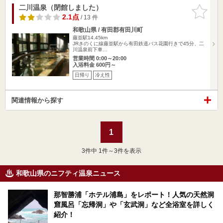
二川温泉（閉館しました）
お気に入
りに追加
2.1点
/ 13 件
和歌山県 / 有田郡有田川町
藤並駅14.45km
JRきのくに線藤並駅から有田鉄道バス花園行きで45分、二
川温泉前下車…
営業時間 0:00～20:00
入浴料金 600円～
日帰り
冷え性
関連情報から探す
1
3
件中 1件～3件を表示
和歌山県のニフティ温泉ニュース
那智勝浦「ホテル浦島」をレポート！人気の天然洞
窟風呂「忘帰洞」や「玄武洞」など全浴室を詳しく
紹介！