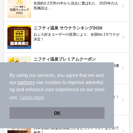
全国約2.2万件の中から頂点に選ばれた、2025年の人
気施設は…
ニフティ温泉 サウナランキング2026
おふろ好きユーザーの投票により、全国No.1サウナが
決定！
ニフティ温泉プレミアムクーポン
ノジマモバイル会員向け 通常よりもお得な「特別価
格」で人気の温泉を満喫できる！
By using our services, you agree that we and
our
partners
use cookies to improve advertisi
ng and enhance your experience on our servi
【ニフティ温泉 百名湯2026】
行ってみたい施設に投票してプレゼントを当てよう！
ces.
Learn more
（全10回開催 / 合計260名様）
OK
岩盤浴特集
日本全国の岩盤浴情報だけをピックアップ。まとめて
検索！