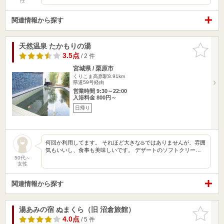
性
関連情報から探す
天然温泉 たかもりの湯
お気に入
りに追加
3.5点
/ 2 件
宮城県 / 栗原市
くりこま高原駅8.91km
県道59号経由
営業時間 9:30～22:00
入浴料金 800円～
日帰り
何回か利用してます。 それほど大きな♨️ではありませんが、雰囲
気もいいし、食事も美味しいです。 デザートのソフトクリー…
50代～
女性
関連情報から探す
湯あみの宿 ぬまくら（旧 沼倉旅館）
お気に入
りに追加
4.0点
/ 5 件