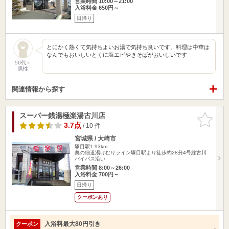
営業時間 10:00～21:00
入浴料金 650円～
日帰り
とにかく熱くて気持ちよいお湯で気持ち良いです。料理は中華は
なんでもおいしいとくに塩エビやきそばがおいしいです
50代～
男性
関連情報から探す
スーパー銭湯極楽湯古川店
お気に入
りに追加
3.7点
/ 10 件
宮城県 / 大崎市
塚目駅1.93km
奥の細道湯けむりライン塚目駅より徒歩約28分4号線古川
バイパス沿い
営業時間 8:00～26:00
入浴料金 700円～
日帰り
クーポンあり
入浴料最大80円引き
クーポン