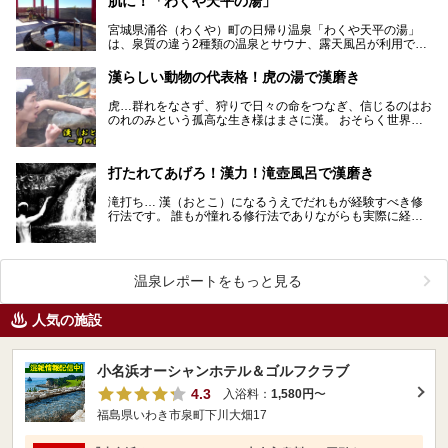
肌に！「わくや天平の湯」
宮城県涌谷（わくや）町の日帰り温泉「わくや天平の湯」
は、泉質の違う2種類の温泉とサウナ、露天風呂が利用でき
て、コミックスも備えた休憩室やレストラン、小劇場まで
揃…
漢らしい動物の代表格！虎の湯で漢磨き
虎…群れをなさず、狩りで日々の命をつなぎ、信じるのはお
のれのみという孤高な生き様はまさに漢。 おそらく世界中
の漢に「漢らしい動物といえば？」とアンケートを採っ…
打たれてあげろ！漢力！滝壺風呂で漢磨き
滝打ち… 漢（おとこ）になるうえでだれもが経験すべき修
行法です。 誰もが憧れる修行法でありながらも実際に経験
した人は少ない… その理由は単純です。滝がそも…
温泉レポートをもっと見る
人気の施設
小名浜オーシャンホテル＆ゴルフクラブ
4.3
入浴料：
1,580円
〜
福島県いわき市泉町下川大畑17