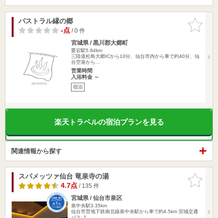
パストラル縁の郷
お気に入
りに追加
-点
/ 0 件
宮城県 / 黒川郡大郷町
愛宕駅5.84km
三陸道松島大郷ICから10分、仙台市内から車で約40分、仙
台空港から…
営業時間
入浴料金 ～
宿泊
楽天トラベルの宿泊プランを見る
関連情報から探す
スパメッツァ仙台 竜泉寺の湯
お気に入
りに追加
4.7点
/ 135 件
宮城県 / 仙台市泉区
泉中央駅3.35km
仙台市営地下鉄南北線泉中央駅から車で約4.5km 宮城交通
バス:上…