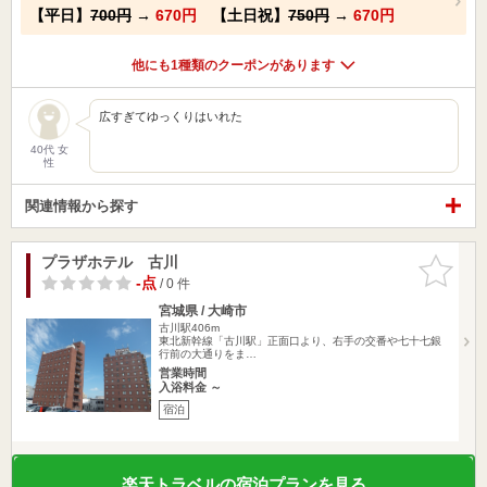
【平日】
700円
→
670円
【土日祝】
750円
→
670円
他にも1種類のクーポンがあります
広すぎてゆっくりはいれた
40代 女
性
関連情報から探す
プラザホテル 古川
お気に入
りに追加
-点
/ 0 件
宮城県 / 大崎市
古川駅406m
東北新幹線「古川駅」正面口より、右手の交番や七十七銀
行前の大通りをま…
営業時間
入浴料金 ～
宿泊
楽天トラベルの宿泊プランを見る