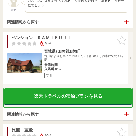
いろいろな温泉を廻って地ビ－ルを飲んだけど、薬來ビ－ルが一
位でしょう！
匿名
関連情報から探す
ペンション ＫＡＭＩＦＵＪＩ
お気に入
りに追加
-点
/ 0 件
宮城県 / 加美郡加美町
古川駅よりお車にて約３０分／仙台駅よりお車にて約１時
間
営業時間
入浴料金 ～
宿泊
楽天トラベルの宿泊プランを見る
関連情報から探す
旅館 宝殿
お気に入
りに追加
-点
/ 0 件