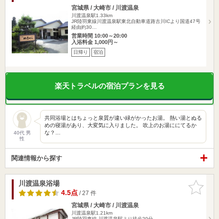
宮城県 / 大崎市 / 川渡温泉
川渡温泉駅1.33km
JR陸羽東線川渡温泉駅東北自動車道路古川ICより国道47号
経由約30…
営業時間 10:00～20:00
入浴料金 1,000円～
日帰り
宿泊
楽天トラベルの宿泊プランを見る
共同浴場とはちょっと泉質が違い緑がかったお湯。 熱い湯とぬる
めの寝湯があり、大変気に入りました。 吹上のお湯ににてるか
な？…
40代 男
性
関連情報から探す
川渡温泉浴場
お気に入
りに追加
4.5点
/ 27 件
宮城県 / 大崎市 / 川渡温泉
川渡温泉駅1.21km
JR陸羽東線 川渡温泉駅より徒歩20分