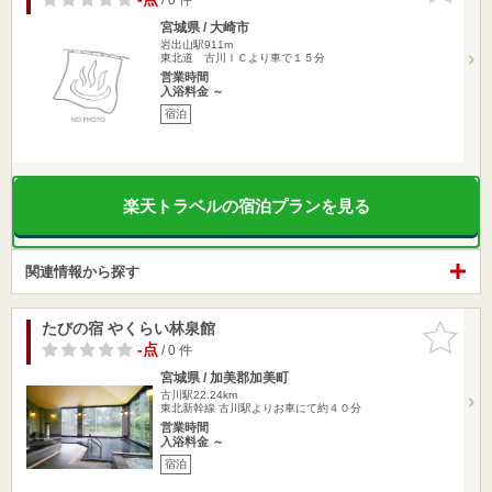
宮城県 / 大崎市
岩出山駅911m
東北道 古川ＩＣより車で１５分
営業時間
入浴料金 ～
宿泊
楽天トラベルの宿泊プランを見る
関連情報から探す
たびの宿 やくらい林泉館
お気に入
りに追加
-点
/ 0 件
宮城県 / 加美郡加美町
古川駅22.24km
東北新幹線 古川駅よりお車にて約４０分
営業時間
入浴料金 ～
宿泊