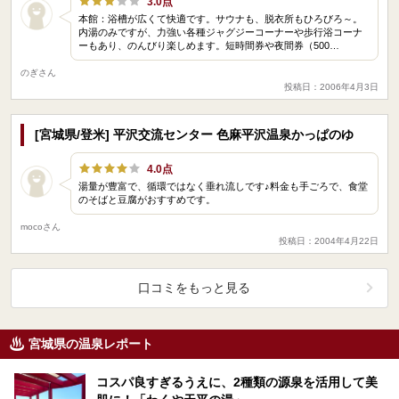
3.0点
本館：浴槽が広くて快適です。サウナも、脱衣所もひろびろ～。
内湯のみですが、力強い各種ジャグジーコーナーや歩行浴コーナ
ーもあり、のんびり楽しめます。短時間券や夜間券（500…
のぎさん
投稿日：2006年4月3日
[宮城県/登米] 平沢交流センター 色麻平沢温泉かっぱのゆ
4.0点
湯量が豊富で、循環ではなく垂れ流しです♪料金も手ごろで、食堂
のそばと豆腐がおすすめです。
mocoさん
投稿日：2004年4月22日
口コミをもっと見る
宮城県の温泉レポート
コスパ良すぎるうえに、2種類の源泉を活用して美