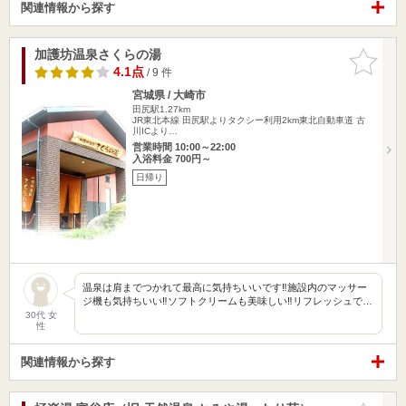
関連情報から探す
加護坊温泉さくらの湯
お気に入
りに追加
4.1点
/ 9 件
宮城県 / 大崎市
田尻駅1.27km
JR東北本線 田尻駅よりタクシー利用2km東北自動車道 古
川ICより…
営業時間 10:00～22:00
入浴料金 700円～
日帰り
温泉は肩までつかれて最高に気持ちいいです‼︎施設内のマッサー
ジ機も気持ちいい‼︎ソフトクリームも美味しい‼︎リフレッシュで…
30代 女
性
関連情報から探す