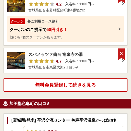
4.2
入浴料：
1100円～
宮城県仙台市若林区蒲町東4番地の2
各ご利用コース割引
クーポン
クーポンのご提示で
50円引き！
他にも1個のクーポンがあります。
3
スパメッツァ仙台 竜泉寺の湯
4.7
入浴料：
1100円～
宮城県仙台市泉区大沢2丁目5-9
無料会員登録して続きを見る
加美郡色麻町の口コミ
[宮城県/登米] 平沢交流センター 色麻平沢温泉かっぱのゆ