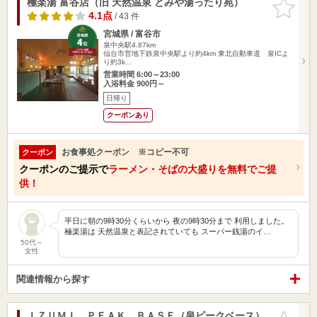
極楽湯 富谷店（旧 天然温泉 とみや湯ったり苑）
お気に入
りに追加
4.1点
/ 43 件
宮城県 / 富谷市
泉中央駅4.87km
仙台市営地下鉄泉中央駅より約4km 東北自動車道 泉ICよ
り約3k…
営業時間 6:00～23:00
入浴料金 900円～
日帰り
クーポンあり
お食事処クーポン ※コピー不可
クーポン
クーポンのご提示で
ラーメン・そばの大盛りを無料でご提
供！
平日に朝の9時30分くらいから 夜の9時30分まで 利用しました。
極楽湯は 天然温泉と表記されていても スーパー銭湯のイ…
50代～
女性
関連情報から探す
ＩＺＵＭＩ ＰＥＡＫ ＢＡＳＥ（泉ピークベース）
お気に入