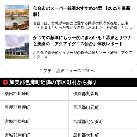
子温泉・中山平温泉・鬼首温泉という5つの温泉地があり、
硫黄泉、塩化物泉、硫酸塩泉、炭酸水素塩泉などと多様な泉
仙台市のスーパー銭湯おすすめ14選 【2025年最新
質がそろっているからです。
版】
ー
また共同浴場（日帰り温泉）だけでなく、嬉しいことに多く
仙台市は、宮城県中部に位置する同県の県庁所在地。広瀬
の旅館・ホテルも立ち寄り入浴に門戸を開いてくれていま
提供元：サッポロビール【PR】
川・青葉山といった豊かな自然に恵まれた「杜の都」として
す。
知られ、戦国武将・伊達政宗のお膝元として歴史ファンにも
この記事はサッポロビールのPRイベント告知記事です。
人気です。新幹線を使えば都心から1時間30分とアクセスも
今回はそんな旅館の中から、おすすめしたい5ヶ所の温泉を
かつての藤塚にもう一度にぎわいを！温泉とサウナ
よく、気軽に訪れやすい地方都市の1つです。
セレクトしてみました。うち3ヶ所はサウナも楽しめます。
と美食の「アクアイグニス仙台」体験レポート
今回は、仙台市内のおすすめスーパー銭湯をご紹介します。
お洒落で都会的なイメージの複合温泉リゾート施設「アクア
仙台牛タンなどを堪能するグルメ旅や、スポーツ観戦の遠征
イグニス」。
時などに利用しやすい温浴施設がたくさんありますよ。
関西空港や吉川美南（埼玉県）に続いて仙台市若林区に202
2年4月にオープンした「アクアイグニス仙台」は、日帰り
ニフティ温泉ニュースTOPへ
温泉の「藤塚の湯」、マルシェ リアン、和食「笠庵」、イ
タリアン「グリーチネ」、ベーカリー「マリアージュ ドゥ
加美郡色麻町近隣の市区町村から探す
ファリーヌ」、スイーツの「コンフィチュール アッシュ」
と「ル ショコラ ドゥ アッシュ」、そしてカフェ「猿田彦珈
琲」と話題のお店が勢ぞろい！
柴田郡川崎町
伊具郡丸森町
この「アクアイグニス仙台」の魅力を探りにお出かけしてき
ました。
亘理郡亘理町
亘理郡山元町
宮城郡松島町
宮城郡七ケ浜町
宮城郡利府町
黒川郡大和町