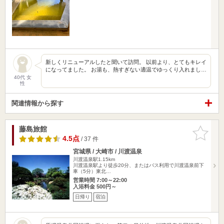
新しくリニューアルしたと聞いて訪問。 以前より、とてもキレイ
になってました。 お湯も、熱すぎない適温でゆっくり入れまし…
40代 女
性
関連情報から探す
藤島旅館
お気に入
りに追加
4.5点
/ 37 件
宮城県 / 大崎市 / 川渡温泉
川渡温泉駅1.15km
川渡温泉駅より徒歩20分、またはバス利用で川渡温泉前下
車（5分）東北…
営業時間 7:00～22:00
入浴料金 500円～
日帰り
宿泊