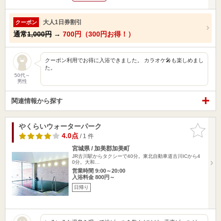
大人1日券割引
クーポン
通常
1,000円
→
700円（300円お得！）
クーポン利用でお得に入浴できました。 カラオケ🎤も楽しめまし
た。
50代～
男性
関連情報から探す
やくらいウォーターパーク
お気に入
りに追加
4.0点
/ 1 件
宮城県 / 加美郡加美町
JR古川駅からタクシーで40分。東北自動車道古川ICから4
0分。大和…
営業時間 9:00～20:00
入浴料金 800円～
日帰り