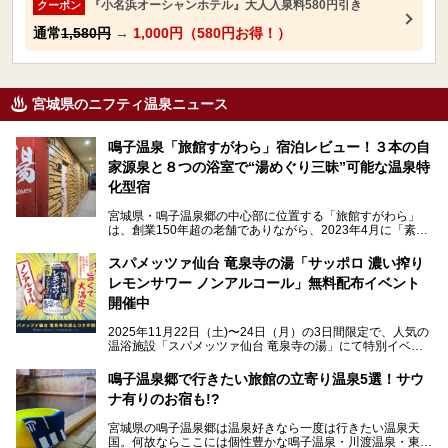
『小名浜オーシャンホテル』大人入泉料580円引き
クーポン
通常
1,580円
→
1,000円（580円お得！）
宮城県のニフティ温泉ニュース
鳴子温泉「旅館すがわら」宿泊レビュー！３本の自
家源泉と８つの浴室で“湯めぐり三昧”可能な温泉特
化型宿
宮城県・鳴子温泉郷の中心部に位置する「旅館すがわら」
は、創業150年超の老舗でありながら、2023年4月に「素泊
まり専門の宿」としてリニューアルオープン。同時に温泉熱
を利用したサウナも新設され、温泉ファン・サウナ―双方に
スパメッツァ仙台 竜泉寺の湯「サッポロ 濃い搾り
注目のスポットです。
レモンサワー ノンアルコール」無料配布イベント
開催中
特筆すべきは、館内で完結する圧倒的な「湯めぐり」のバリ
2025年11月22日（土)〜24日（月）の3日間限定で、人気の
エーション。“温泉のデパート”・“東の横綱”と称される鳴子
温浴施設「スパメッツァ仙台 竜泉寺の湯」にて特別イベン
温泉郷の中でも、3本の異なる自家源泉を使い分けるその実
トを開催！居酒屋の手搾りサワーのような本格感が味わえる
力は折り紙付き。実際に宿泊した筆者が、“温泉”を中心にそ
「サッポロ 濃い搾りレモンサワー ノンアルコール」を無料
鳴子温泉郷で行きたい旅館の立寄り温泉5選！サウ
の全貌を詳細レビューします！
配布します。さらにSNS投稿で「サッポロ 濃い搾りグレフ
ナ有りのお宿も!?
ルサワー ノンアルコール」もプレゼント。湯上がりにぴっ
たりの一杯をぜひお楽しみください。
宮城県の鳴子温泉郷は温泉好きなら一度は行きたい温泉天
国。何故ならここには個性豊かな鳴子温泉・川渡温泉・東鳴