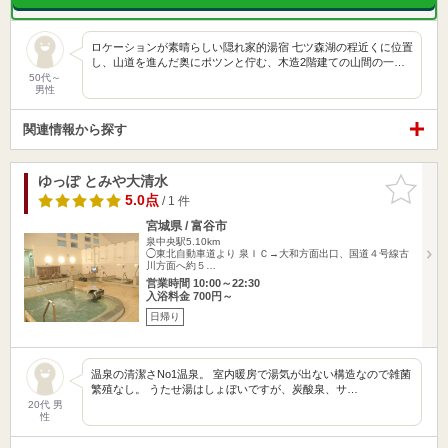
ロケーションが素晴らしい隠れ家的湯宿 七ツ森湖の程近くに位置
し、山道を進んだ奥にポツンと佇む、木造2階建ての山間の一…
50代～
男性
関連情報から探す
ゆっぽ とみや大清水
お気に入
りに追加
5.0点
/ 1 件
宮城県 / 富谷市
泉中央駅5.10km
◯東北自動車道より 泉ＩＣ→大和方面出口、国道４号線古
川方面へ約５…
営業時間 10:00～22:30
入浴料金 700円～
日帰り
温泉の清潔さNo1温泉。 室内暖房で湯気が出ない構造なので雑菌
繁殖なし。 うたせ湯はしょぼいですが、炭酸泉、サ…
20代 男
性