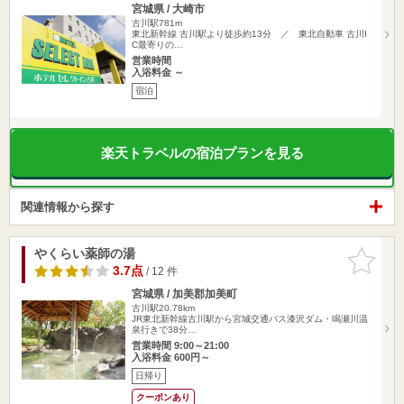
宮城県 / 大崎市
古川駅781m
東北新幹線 古川駅より徒歩約13分 ／ 東北自動車 古川I
C最寄りの…
営業時間
入浴料金 ～
宿泊
楽天トラベルの宿泊プランを見る
関連情報から探す
やくらい薬師の湯
お気に入
りに追加
3.7点
/ 12 件
宮城県 / 加美郡加美町
古川駅20.78km
JR東北新幹線古川駅から宮城交通バス漆沢ダム・鳴瀬川温
泉行きで38分…
営業時間 9:00～21:00
入浴料金 600円～
日帰り
クーポンあり