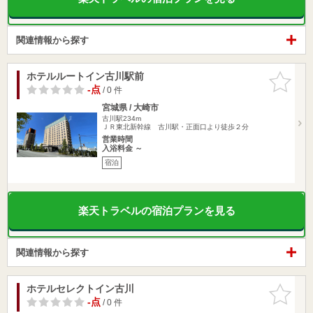
関連情報から探す
ホテルルートイン古川駅前
お気に入
りに追加
-点
/ 0 件
宮城県 / 大崎市
古川駅234m
ＪＲ東北新幹線 古川駅・正面口より徒歩２分
営業時間
入浴料金 ～
宿泊
楽天トラベルの宿泊プランを見る
関連情報から探す
ホテルセレクトイン古川
お気に入
りに追加
-点
/ 0 件