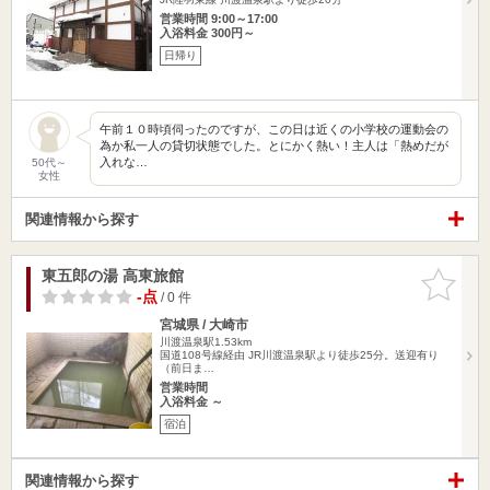
営業時間 9:00～17:00
入浴料金 300円～
日帰り
午前１０時頃伺ったのですが、この日は近くの小学校の運動会の
為か私一人の貸切状態でした。とにかく熱い！主人は「熱めだが
入れな…
50代～
女性
関連情報から探す
東五郎の湯 高東旅館
お気に入
りに追加
-点
/ 0 件
宮城県 / 大崎市
川渡温泉駅1.53km
国道108号線経由 JR川渡温泉駅より徒歩25分。送迎有り
（前日ま…
営業時間
入浴料金 ～
宿泊
関連情報から探す