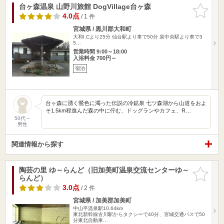
台ヶ森温泉 山野川旅館 DogVillage台ヶ森
お気に入
りに追加
4.0点
/ 1 件
宮城県 / 黒川郡大和町
大和I.Cより25分 仙台駅より車で50分 泉中央駅より車で3
5…
営業時間 9:00～18:00
入浴料金 700円～
宿泊
台ヶ森に湧く鶯色に濁った伝説の冷鉱泉 七ツ森湖から山道をおよ
そ1.5km程進んだ森の中に佇む、ドッグランやカフェ、R…
50代～
男性
関連情報から探す
陶芸の里 ゆ～らんど（旧加美町温泉交流センターゆ～
お気に入
らんど）
りに追加
3.0点
/ 2 件
宮城県 / 加美郡加美町
中山平温泉駅10.64km
東北新幹線古川駅からタクシーで40分、宮城交通バスで50
分東北自動車…