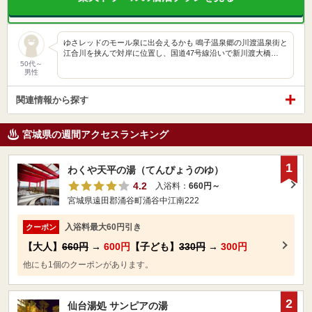
ゆさレッドのモール泉に出会えるかも 鳴子温泉郷の川渡温泉街と
江合川を挟んで対岸に位置し、国道47号線沿いで新川渡大橋…
50代～
男性
関連情報から探す
宮城県の週間アクセスランキング
1
わくや天平の湯（てんぴょうのゆ）
4.2
入浴料：
660円～
宮城県遠田郡涌谷町涌谷中江南222
入浴料最大60円引き
クーポン
【大人】
660円
→
600円
【子ども】
330円
→
300円
他にも1個のクーポンがあります。
2
仙台湯処 サンピアの湯