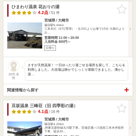
ひまわり温泉 花おりの湯
お気に入
りに追加
4.2点
/ 51 件
宮城県 / 大崎市
塚目駅6.44km
三本木IC（ETC専用）・古川ICよりお車で15分 大衡ICより
お…
営業時間 11:00～20:00
入浴料金 800円～
日帰り
さすが天然温泉！ 一日ゆったり過ごせる場所を探して、こちらを
利用しました。大浴場は静かでじっくり堪能できました。沸かし
湯…
20代 女
性
関連情報から探す
豆坂温泉 三峰荘（旧 四季彩の湯）
お気に入
りに追加
4.1点
/ 16 件
宮城県 / 大崎市
塚目駅4.20km
JR東北新幹線古川駅下車。宮城交通バス陸前三本木停留所
下車、徒歩30…