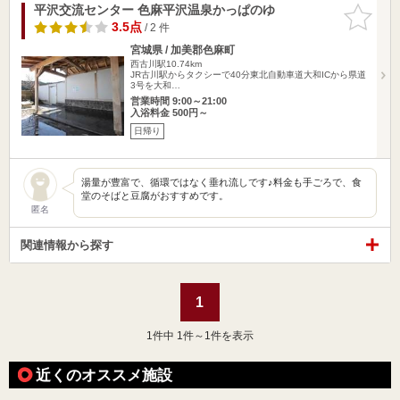
平沢交流センター 色麻平沢温泉かっぱのゆ
お気に入
りに追加
3.5点
/ 2 件
宮城県 / 加美郡色麻町
西古川駅10.74km
JR古川駅からタクシーで40分東北自動車道大和ICから県道
3号を大和…
営業時間 9:00～21:00
入浴料金 500円～
日帰り
湯量が豊富で、循環ではなく垂れ流しです♪料金も手ごろで、食
堂のそばと豆腐がおすすめです。
匿名
関連情報から探す
1
1
件中 1件～1件を表示
近くのオススメ施設