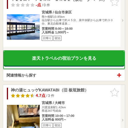
りに追加
-点
/ 0 件
宮城県 / 仙台市泉区
熊ケ根駅10.85km
仙台駅からお車で約４５分、泉中央駅からお車で約３０
分、東北自動車道泉…
営業時間 8:00～18:00
入浴料金 1,000円～
日帰り
宿泊
楽天トラベルの宿泊プランを見る
関連情報から探す
神の湯ヒュッゲKAWATABI（旧 板垣旅館）
お気に入
りに追加
4.7点
/ 3 件
宮城県 / 大崎市
川渡温泉駅1.42km
県道267号経由
営業時間 10:00～17:00
入浴料金 800円～
日帰り
宿泊