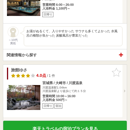
営業時間 6:00～26:00
入浴料金 1,100円～
日帰り
お湯がぬるくて、入りやすかった サウナも多くてよかった 水風
呂の種類が良かった 炭酸風呂が豊富だった
～10代
男性
関連情報から探す
旅館ゆさ
お気に入
りに追加
4.0点
/ 1 件
宮城県 / 大崎市 / 川渡温泉
川渡温泉駅1.04km
川渡温泉駅より徒歩にて約１５分
営業時間 10:00～16:00
入浴料金 500円～
日帰り
宿泊
楽天トラベルの宿泊プランを見る