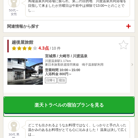
馬場温泉共同浴場に振られ、第二の目的地 川渡温泉共同浴場を
目指して来ましたが月曜日は午前中は掃除で13:00〜とのことで
し…
50代～
女性
関連情報から探す
越後屋旅館
お気に入
りに追加
4.3点
/ 10 件
宮城県 / 大崎市 / 川渡温泉
川渡温泉駅1.17km
東日本旅客鉄道陸羽東線 鳴子温泉駅利用
営業時間 10:00～15:00
入浴料金 800円～
日帰り
宿泊
楽天トラベルの宿泊プランを見る
どこでも出されるようなお料理ではなく、しっかりと手の入った
温かみのあるお料理がとても心に沁みました！ 温泉は決して広く
は…
30代 男