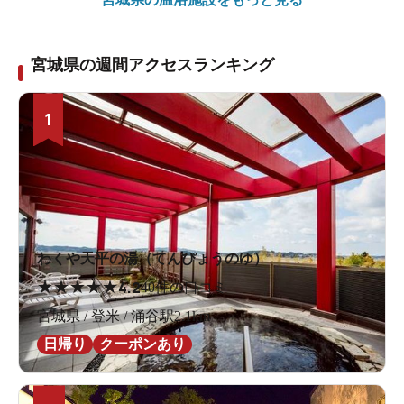
宮城県の週間アクセスランキング
1
わくや天平の湯（てんぴょうのゆ）
★
★
★
★
★
4.2
40件の口コミ
宮城県 / 登米 / 涌谷駅2.1km
日帰り
クーポンあり