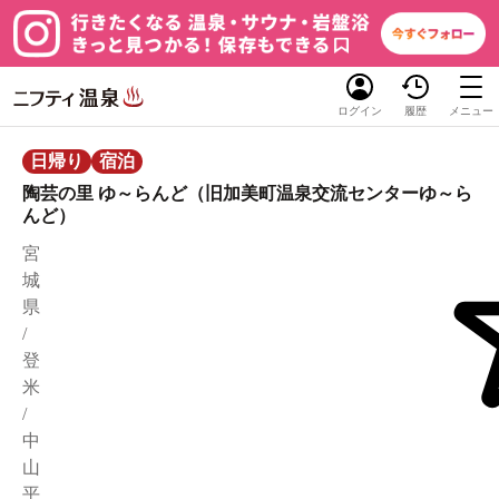
ログイン
履歴
メニュー
日帰り
宿泊
陶芸の里 ゆ～らんど（旧加美町温泉交流センターゆ～ら
んど）
宮
城
県
/
登
米
/
中
山
平