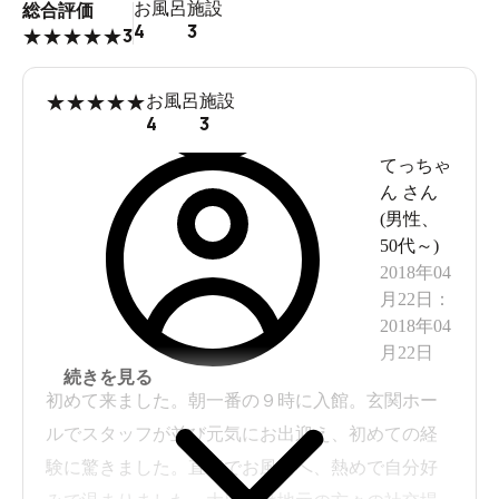
お風呂
施設
総合評価
4
3
3
★
★
★
★
★
★
★
★
★
★
お風呂
施設
4
3
てっちゃ
ん
さん
(
男性
、
50代～
)
2018年04
月22日
：
2018年04
月22日
続きを見る
初めて来ました。朝一番の９時に入館。玄関ホー
ルでスタッフが並び元気にお出迎え、初めての経
験に驚きました。直行でお風呂へ、熱めで自分好