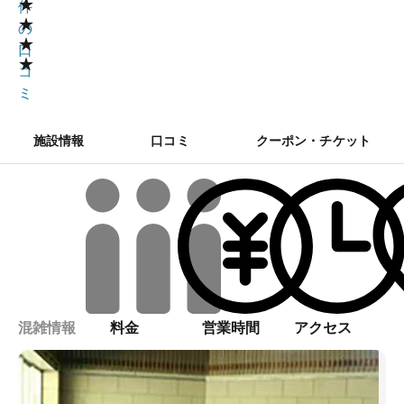
★
件
★
の
★
口
★
コ
ミ
施設情報
口コミ
クーポン・チケット
混雑情報
料金
営業時間
アクセス