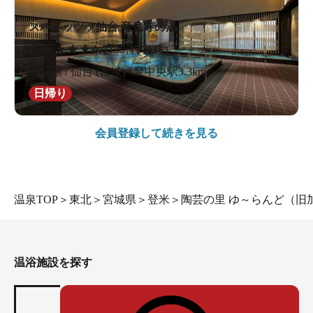
スパメッツァ仙台 竜泉寺の湯
★
★
★
★
★
4.7
135件の口コミ
宮城県 / 仙台 (宮城) / 泉中央駅3.3km
日帰り
会員登録して続きを見る
温泉TOP
＞
東北
＞
宮城県
＞
登米
＞
陶芸の里 ゆ～らんど（旧
温浴施設を探す