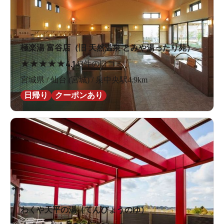
極楽湯 富谷店（旧 天然温泉 とみや湯ったり苑）
★
★
★
★
★
4.1
43件の口コミ
宮城県 / 仙台 (宮城) / 泉中央駅4.9km
日帰り
クーポンあり
わくや天平の湯（てんぴょうのゆ）