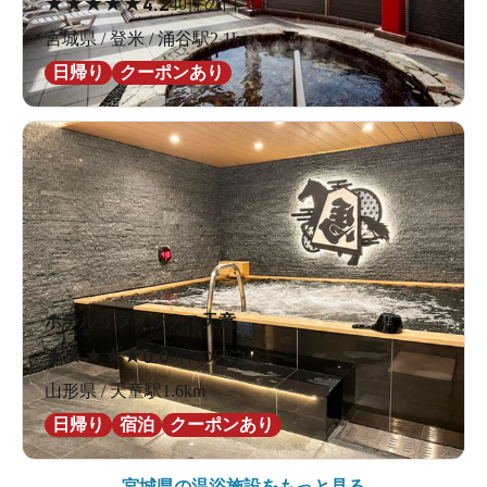
★
★
★
★
★
4.2
40件の口コミ
宮城県 / 登米 / 涌谷駅2.1km
日帰り
クーポンあり
ホテルリブマックス天童
★
★
★
★
★
0.0
0件の口コミ
山形県 / 天童駅1.6km
日帰り
宿泊
クーポンあり
宮城県の
温浴施設をもっと見る