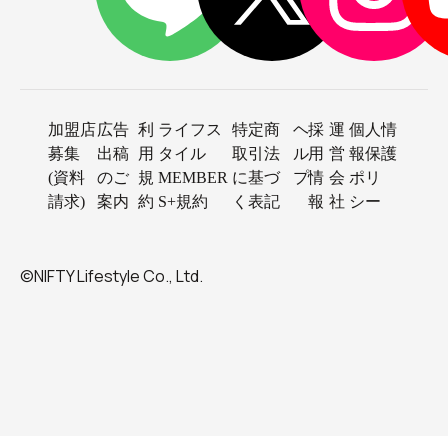
加盟店
広告
利
ライフス
特定商
ヘ
採
運
個人情
募集
出稿
用
タイル
取引法
ル
用
営
報保護
(資料
のご
規
MEMBER
に基づ
プ
情
会
ポリ
請求)
案内
約
S+規約
く表記
報
社
シー
©NIFTY Lifestyle Co., Ltd.