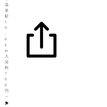
温
泉
駅
1
0
.
6
k
m
入
浴
料
7
0
0
円
～
★
3
2