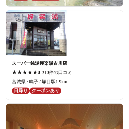
スーパー銭湯極楽湯古川店
★
★
★
★
★
3.7
10件の口コミ
宮城県 / 鳴子 / 塚目駅1.9km
日帰り
クーポンあり