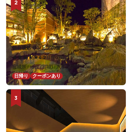
2
仙台湯処 サンピアの湯
★
★
★
★
★
4.2
31件の口コミ
宮城県 / 仙台 (宮城) / 六丁の目駅572m
日帰り
クーポンあり
3