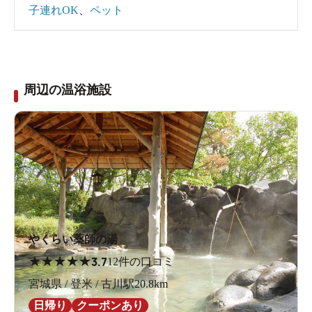
子連れOK
、
ペット
周辺の温浴施設
やくらい薬師の湯
★
★
★
★
★
3.7
12件の口コミ
宮城県 / 登米 / 古川駅20.8km
日帰り
クーポンあり