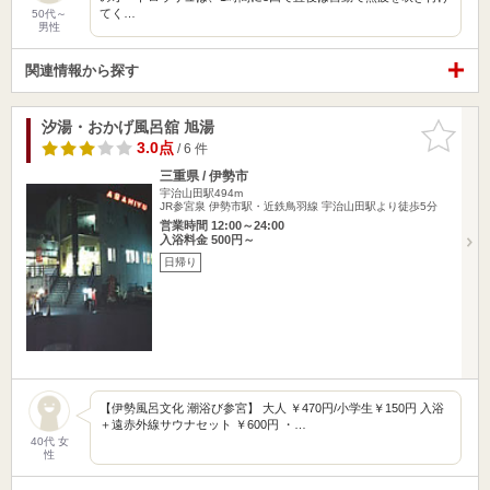
てく…
50代～
男性
関連情報から探す
汐湯・おかげ風呂舘 旭湯
お気に入
りに追加
3.0点
/ 6 件
三重県 / 伊勢市
宇治山田駅494m
JR参宮泉 伊勢市駅・近鉄鳥羽線 宇治山田駅より徒歩5分
営業時間 12:00～24:00
入浴料金 500円～
日帰り
【伊勢風呂文化 潮浴び参宮】 大人 ￥470円/小学生￥150円 入浴
＋遠赤外線サウナセット ￥600円 ・…
40代 女
性