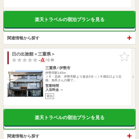
楽天トラベルの宿泊プランを見る
関連情報から探す
日の出旅館＜三重県＞
お気に入
りに追加
-点
/ 0 件
三重県 / 伊勢市
伊勢市駅145m
ＪＲ・近鉄 伊勢市駅より徒歩2分（ＪＲ側出口より左
側、魚民さんの隣で…
営業時間
入浴料金 ～
宿泊
楽天トラベルの宿泊プランを見る
関連情報から探す