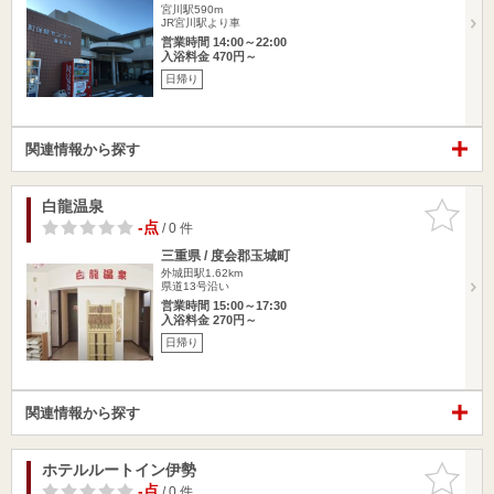
宮川駅590m
JR宮川駅より車
営業時間 14:00～22:00
入浴料金 470円～
日帰り
関連情報から探す
白龍温泉
お気に入
りに追加
-点
/ 0 件
三重県 / 度会郡玉城町
外城田駅1.62km
県道13号沿い
営業時間 15:00～17:30
入浴料金 270円～
日帰り
関連情報から探す
ホテルルートイン伊勢
お気に入
りに追加
-点
/ 0 件