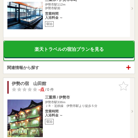
伊勢市駅112m
伊勢市駅前
営業時間
入浴料金 ～
宿泊
楽天トラベルの宿泊プランを見る
関連情報から探す
伊勢の宿 山田館
お気に入
りに追加
-点
/ 0 件
三重県 / 伊勢市
伊勢市駅336m
ＪＲ・近鉄線 伊勢市駅より徒歩５分
営業時間
入浴料金 ～
宿泊