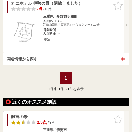
丸ニホテル 伊勢の郷（閉館しました）
お気に入
りに追加
-点
/ 0 件
三重県 / 多気郡明和町
斎宮駅2.11km
近鉄山田線「斎宮駅」からタクシーで10分
営業時間
入浴料金 ～
宿泊
関連情報から探す
1
1
件中 1件～1件を表示
近くのオススメ施設
離宮の湯
お気に入
りに追加
2.5点
/ 3 件
三重県 / 伊勢市