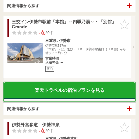
関連情報から探す
三交イン伊勢市駅前「本館」～四季乃湯～・「別館」
お気に入
Grande
りに追加
-点
/ 0 件
三重県 / 伊勢市
伊勢市駅117m
「本館」へは、近鉄・ＪＲ 伊勢市駅南口（ＪＲ側）から
徒歩にて約２分
営業時間
入浴料金 ～
宿泊
楽天トラベルの宿泊プランを見る
関連情報から探す
伊勢外宮参道 伊勢神泉
お気に入
りに追加
-点
/ 0 件
三重県 / 伊勢市本町