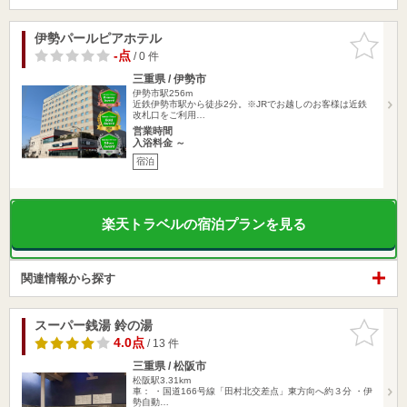
伊勢パールピアホテル
お気に入
りに追加
-点
/ 0 件
三重県 / 伊勢市
伊勢市駅256m
近鉄伊勢市駅から徒歩2分。※JRでお越しのお客様は近鉄
改札口をご利用…
営業時間
入浴料金 ～
宿泊
楽天トラベルの宿泊プランを見る
関連情報から探す
スーパー銭湯 鈴の湯
お気に入
りに追加
4.0点
/ 13 件
三重県 / 松阪市
松阪駅3.31km
車： ・国道166号線「田村北交差点」東方向へ約３分 ・伊
勢自動…