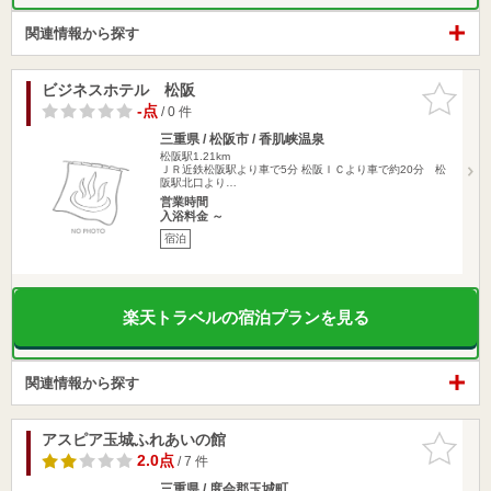
関連情報から探す
ビジネスホテル 松阪
お気に入
りに追加
-点
/ 0 件
三重県 / 松阪市 / 香肌峡温泉
松阪駅1.21km
ＪＲ近鉄松阪駅より車で5分 松阪ＩＣより車で約20分 松
阪駅北口より…
営業時間
入浴料金 ～
宿泊
楽天トラベルの宿泊プランを見る
関連情報から探す
アスピア玉城ふれあいの館
お気に入
りに追加
2.0点
/ 7 件
三重県 / 度会郡玉城町