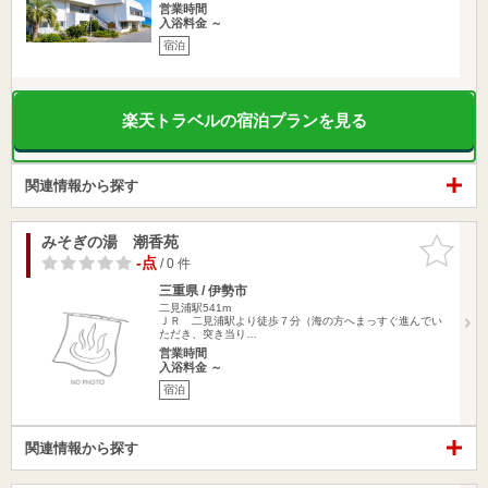
営業時間
入浴料金 ～
宿泊
楽天トラベルの宿泊プランを見る
関連情報から探す
みそぎの湯 潮香苑
お気に入
りに追加
-点
/ 0 件
三重県 / 伊勢市
二見浦駅541m
ＪＲ 二見浦駅より徒歩７分（海の方へまっすぐ進んでい
ただき、突き当り…
営業時間
入浴料金 ～
宿泊
関連情報から探す