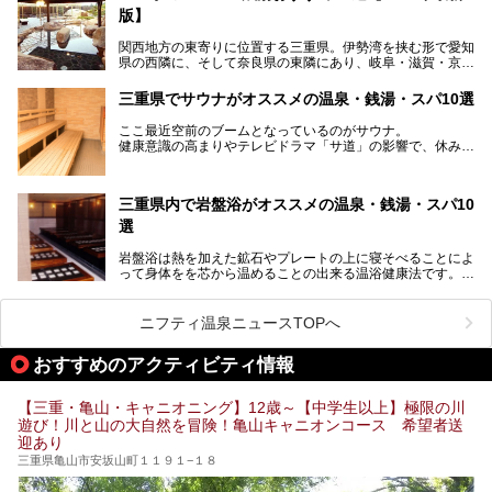
まほうじょうえん）」をご紹介します。日帰り入浴もできま
版】
すよ！
関西地方の東寄りに位置する三重県。伊勢湾を挟む形で愛知
───
県の西隣に、そして奈良県の東隣にあり、岐阜・滋賀・京
提供元：賢島宝生苑【PR】
都・和歌山の各県とも接しています。
この記事は賢島宝生苑のPR記事です。
伊勢神宮を擁する伊勢志摩や、世界遺産に登録された熊野古
三重県でサウナがオススメの温泉・銭湯・スパ10選
道をはじめ、鳥羽水族館、忍者の里・伊賀、鈴鹿サーキッ
ト、松坂牛に伊勢海老……と、観光＆グルメの宝庫です。
ここ最近空前のブームとなっているのがサウナ。
東からも西からも訪れやすい三重県には、ハイクオリティな
健康意識の高まりやテレビドラマ「サ道」の影響で、休みの
スーパー銭湯がたくさん！お風呂も食事もコスパもいい、お
日には「サ活」を楽しむ人が増えています！
すすめ施設の数々をご紹介します。
そこで今回は、観光地としても人気の三重県でおすすめした
三重県内で岩盤浴がオススメの温泉・銭湯・スパ10
いサウナのある温泉や銭湯、スパをご紹介。
気軽に立ち寄れてリラックス効果の高いサウナで、日頃の疲
選
れをリフレッシュしませんか？
岩盤浴は熱を加えた鉱石やプレートの上に寝そべることによ
って身体をを芯から温めることの出来る温浴健康法です。じ
んわりと身体の内部を温めて発汗を促すことでリラックス効
果だけではなく、代謝が高まり健康や美容にも良い影響が期
待できます。今回はそんな岩盤浴にこだわった、三重県内の
ニフティ温泉ニュースTOPへ
オススメ温泉・銭湯・スパ10ヶ所を紹介させていただきま
す。
おすすめのアクティビティ情報
【三重・亀山・キャニオニング】12歳～【中学生以上】極限の川
遊び！川と山の大自然を冒険！亀山キャニオンコース 希望者送
迎あり
三重県亀山市安坂山町１１９１−１８