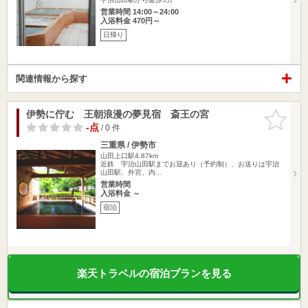
営業時間 14:00～24:00
入浴料金 470円～
日帰り
関連情報から探す
伊勢に佇む 王朝浪漫の夢見宿 斎王の宮
お気に入
りに追加
-点
/ 0 件
三重県 / 伊勢市
山田上口駅4.87km
近鉄 宇治山田駅までお迎あり（予約制）、お送りは宇治
山田駅、外宮、内…
営業時間
入浴料金 ～
宿泊
楽天トラベルの宿泊プランを見る