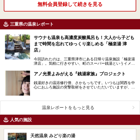
無料会員登録して続きを見る
三重県の温泉レポート
サウナも温泉も高濃度炭酸風呂も！大人から子ども
まで時間を忘れてゆっくり楽しめる「極楽湯 津
店」
今回訪れたのは、三重県津市にある日帰り温泉施設「極楽湯
津店」。気軽に行きやすい、町のスーパー銭湯というイメー
ジの極楽湯ですが、「極楽湯 津店」では、かけ流しの…
アノ光景よみがえる『銭湯家族』プロジェクト
銭湯好きの温浴修行僧、さかもっちです。いつもは関西を中
心におふろ施設の突撃取材をさせていただいていますが、今
回は「おふろ業界」をさらに盛り上げる取り組みについて…
温泉レポートをもっと見る
人気の施設
天然温泉 みどり楽の湯