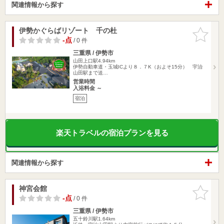
関連情報から探す
伊勢かぐらばリゾート 千の杜
お気に入
りに追加
-点
/ 0 件
三重県 / 伊勢市
山田上口駅4.94km
伊勢自動車道・玉城ICより８．７K（およそ15分） 宇治
山田駅まで送…
営業時間
入浴料金 ～
宿泊
楽天トラベルの宿泊プランを見る
関連情報から探す
神宮会館
お気に入
りに追加
-点
/ 0 件
三重県 / 伊勢市
五十鈴川駅1.64km