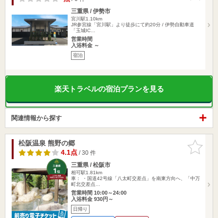
三重県 / 伊勢市
宮川駅1.10km
JR参宮線「宮川駅」より徒歩にて約20分 / 伊勢自動車道
「玉城IC…
営業時間
入浴料金 ～
宿泊
楽天トラベルの宿泊プランを見る
関連情報から探す
松阪温泉 熊野の郷
お気に入
りに追加
4.1点
/ 30 件
三重県 / 松阪市
相可駅1.81km
車： ・国道42号線「八太町交差点」を南東方向へ、「中万
町北交差点…
営業時間 10:00～24:00
入浴料金 930円～
日帰り