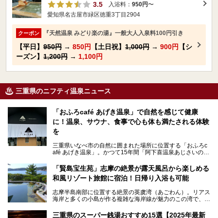
3.5
入浴料：
950円
〜
愛知県名古屋市緑区徳重3丁目2904
『天然温泉 みどり楽の湯』一般大人入泉料100円引き
クーポン
【平日】
950円
→
850円
【土日祝】
1,000円
→
900円
【シ
ーズン】
1,200円
→
1,100円
三重県のニフティ温泉ニュース
「おふろcafé あげき温泉」で自然を感じて健康
に！温泉、サウナ、食事で心も体も満たされる体験
を
三重県いなべ市の自然に囲まれた場所に位置する「おふろc
afé あげき温泉」。かつて15年間「阿下喜温泉あじさいの
里」として親しまれてきた施設が、温泉、サウナ、食事、宿
泊が楽しめる施設として2024年4月に新しく生まれ変わりま
「賢島宝生苑」志摩の絶景が露天風呂から楽しめる
した！
和風リゾート旅館に宿泊！日帰り入浴も可能
三重県在住で温泉・サウナ好きな私もずっと行きたいと思っ
志摩半島南部に位置する絶景の英虞湾（あごわん）。リアス
ていた施設……。今回は、地元の方から観光客まで楽しめる
海岸と多くの小島が作る複雑な海岸線が魅力のこの湾で、最
「おふろcafé あげき温泉」をじっくりご紹介していきま
大の島である賢島の景勝地に建ち、お部屋からも露天風呂か
す。
らも英虞湾が一望できる人気の旅館「賢島宝生苑（かしこじ
三重県のスーパー銭湯おすすめ15選【2025年最新