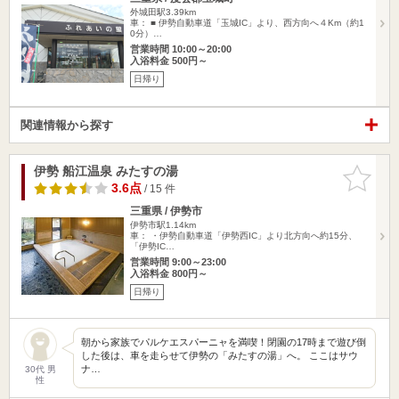
外城田駅3.39km
車： ■ 伊勢自動車道「玉城IC」より、西方向へ４Km（約1
0分）…
営業時間 10:00～20:00
入浴料金 500円～
日帰り
関連情報から探す
伊勢 船江温泉 みたすの湯
お気に入
りに追加
3.6点
/ 15 件
三重県 / 伊勢市
伊勢市駅1.14km
車： ・伊勢自動車道「伊勢西IC」より北方向へ約15分、
「伊勢IC…
営業時間 9:00～23:00
入浴料金 800円～
日帰り
朝から家族でパルケエスパーニャを満喫！閉園の17時まで遊び倒
した後は、車を走らせて伊勢の「みたすの湯」へ。 ここはサウ
ナ…
30代 男
性