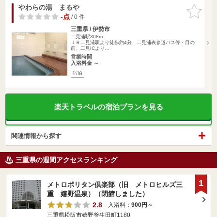
やわらの湯 まるや
お気に入
りに追加
-点
/ 0 件
三重県 / 伊勢市
二見浦駅308m
ＪＲ二見浦駅より徒歩約4分、二見浦表参道バス停・目の
前、二見ICより…
営業時間
入浴料金 ～
宿泊
楽天トラベルの宿泊プランを見る
関連情報から探す
三重県の週間アクセスランキング
1
メトロポリタン倶楽部（旧 メトロヒルズ三
重 嬉野温泉）（閉館しました）
2.8
入浴料：
900円～
三重県松阪市嬉野釜生田町1180