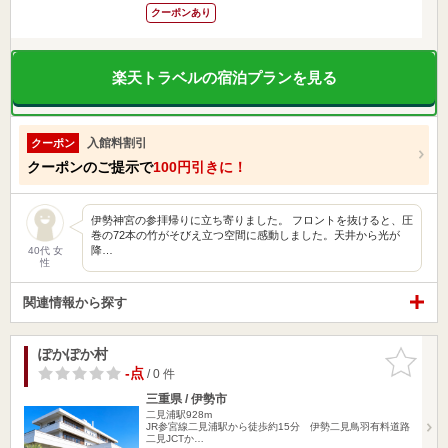
クーポンあり
楽天トラベルの宿泊プランを見る
入館料割引
クーポン
クーポンのご提示で
100円引きに！
伊勢神宮の参拝帰りに立ち寄りました。 フロントを抜けると、圧
巻の72本の竹がそびえ立つ空間に感動しました。天井から光が
降…
40代 女
性
関連情報から探す
ぽかぽか村
お気に入
りに追加
-点
/ 0 件
三重県 / 伊勢市
二見浦駅928m
JR参宮線二見浦駅から徒歩約15分 伊勢二見鳥羽有料道路
二見JCTか…