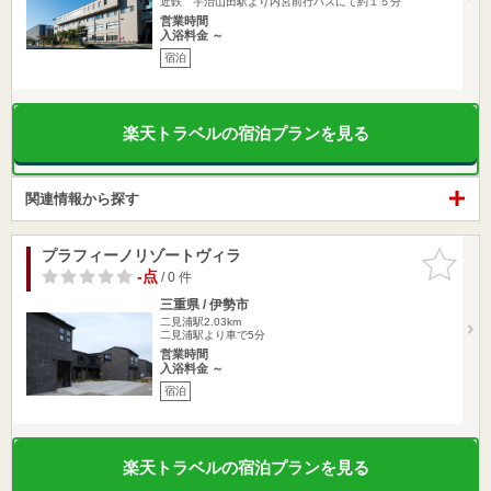
近鉄 宇治山田駅より内宮前行バスにて約１５分
営業時間
入浴料金 ～
宿泊
楽天トラベルの宿泊プランを見る
関連情報から探す
プラフィーノリゾートヴィラ
お気に入
りに追加
-点
/ 0 件
三重県 / 伊勢市
二見浦駅2.03km
二見浦駅より車で5分
営業時間
入浴料金 ～
宿泊
楽天トラベルの宿泊プランを見る