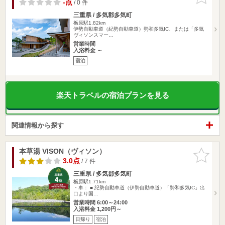
りに追加
-点
/ 0 件
三重県 / 多気郡多気町
栃原駅1.82km
伊勢自動車道（紀勢自動車道）勢和多気IC、または「多気
ヴィソンスマー…
営業時間
入浴料金 ～
宿泊
楽天トラベルの宿泊プランを見る
関連情報から探す
本草湯 VISON（ヴィソン）
お気に入
りに追加
3.0点
/ 7 件
三重県 / 多気郡多気町
栃原駅1.71km
・車： ■ 紀勢自動車道（伊勢自動車道）「勢和多気IC」出
口より国…
営業時間 6:00～24:00
入浴料金 1,200円～
日帰り
宿泊