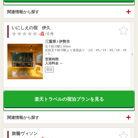
関連情報から探す
いにしえの宿 伊久
お気に入
りに追加
-点
/ 0 件
三重県 / 伊勢市
五十鈴川駅1.60km
近鉄五十鈴川駅より送迎あり （14：45／15：45／16：45
／1…
営業時間
入浴料金 ～
宿泊
楽天トラベルの宿泊プランを見る
関連情報から探す
旅籠ヴィソン
お気に入