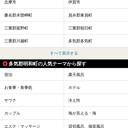
志摩市
伊賀市
桑名郡木曽岬町
員弁郡東員町
三重郡菰野町
三重郡朝日町
三重郡川越町
多気郡多気町
すべて表示する
多気郡明和町の人気テーマから探す
宿泊
露天風呂
お食事・食事処
ホテル
サウナ
冷え性
カップル
海が見える・海
エステ・マッサージ
貸切風呂、個室風呂