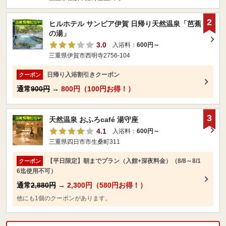
2
ヒルホテル サンピア伊賀 日帰り天然温泉「芭蕉
の湯」
3.0
入浴料：
600円～
三重県伊賀市西明寺2756-104
日帰り入浴割引きクーポン
クーポン
通常
900円
→
800円（100円お得！）
3
天然温泉 おふろcafé 湯守座
4.1
入浴料：
600円～
三重県四日市市生桑町311
【平日限定】朝までプラン（入館+深夜料金）（8/8～8/1
クーポン
6迄使用不可）
通常
2,880円
→
2,300円（580円お得！）
他にも1個のクーポンがあります。