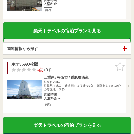
入浴料金 ～
宿泊
楽天トラベルの宿泊プランを見る
関連情報から探す
ホテルAU松阪
お気に入
りに追加
-点
/ 0 件
三重県 / 松阪市 / 香肌峡温泉
松阪駅228m
松阪駅（北口：近鉄側）より徒歩2分、繁華街まで約10分
の好立地！伊勢…
営業時間
入浴料金 ～
宿泊
楽天トラベルの宿泊プランを見る