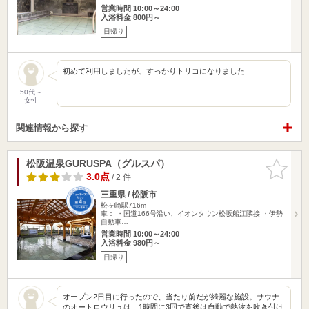
営業時間 10:00～24:00
入浴料金 800円～
日帰り
初めて利用しましたが、すっかりトリコになりました
50代～
女性
関連情報から探す
松阪温泉GURUSPA（グルスパ）
お気に入
りに追加
3.0点
/ 2 件
三重県 / 松阪市
松ヶ崎駅716m
車： ・国道166号沿い、イオンタウン松坂船江隣接 ・伊勢
自動車…
営業時間 10:00～24:00
入浴料金 980円～
日帰り
オープン2日目に行ったので、当たり前だが綺麗な施設。サウナ
のオートロウリュは、1時間に3回で直後は自動で熱波を吹き付け