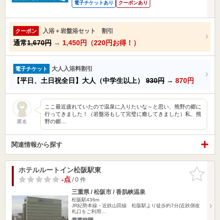
電子チケットあり
クーポンあり
入浴＋岩盤浴セット 割引
クーポン
通常
1,670円
→
1,450円（220円お得！）
大人入浴料割引
電子チケット
【平日、土日祝全日】大人（中学生以上）
930円
→
870円
ここ最近疲れていたので温泉に入りたいな～と思い、熊野の郷に
行ってきました！（岩盤浴もして完璧に癒してきました）私、熊
野の郷…
匿名
関連情報から探す
ホテルルートイン松阪駅東
お気に入
りに追加
-点
/ 0 件
三重県 / 松阪市 / 香肌峡温泉
松阪駅436m
JR紀勢本線・近鉄山田線 松阪駅より徒歩約7分(近鉄側改
札口をご利用…
営業時間