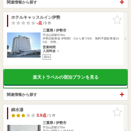
関連情報から探す
ホテルキャッスルイン伊勢
お気に入
りに追加
-点
/ 0 件
三重県 / 伊勢市
宇治山田駅978m
伊勢自動車道 伊勢西I・Cから車で9分 無料平面駐車場14
0台 伊勢…
営業時間
入浴料金 ～
宿泊
楽天トラベルの宿泊プランを見る
関連情報から探す
錦水湯
お気に入
りに追加
3.0点
/ 1 件
三重県 / 伊勢市
宇治山田駅270m
宇治山田駅から徒歩5分