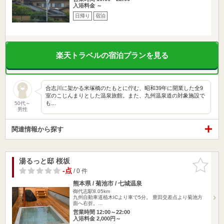
入浴料金 ～
日帰り
宿泊
楽天トラベルの宿泊プランを見る
合志川に架かる米塚橋のたもとに佇む、昭和39年に開業した全9
室のこじんまりとした温泉旅館。また、九州温泉道の対象施設で
も…
50代～
男性
関連情報から探す
湯るっと邸 桜坂
お気に入
りに追加
-点
/ 0 件
熊本県 / 菊池市 / 七城温泉
御代志駅8.05km
九州自動車道植木ICより車で5分。 豊田交差点より菊池方
面へ右折。…
営業時間 12:00～22:00
入浴料金 2,000円～