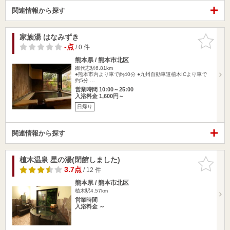
関連情報から探す
家族湯 はなみずき
お気に入
りに追加
-点
/ 0 件
熊本県 / 熊本市北区
御代志駅6.81km
●熊本市内より車で約40分 ●九州自動車道植木ICより車で
約5分 …
営業時間 10:00～25:00
入浴料金 1,600円～
日帰り
関連情報から探す
植木温泉 星の湯(閉館しました)
お気に入
りに追加
3.7点
/ 12 件
熊本県 / 熊本市北区
植木駅4.57km
営業時間
入浴料金 ～