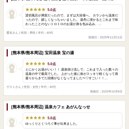
5.0点
貸切風呂が満室だったので、まずは大浴場へ。 カランから温泉だ
ったので、嬉しくなっちゃいました。 湯舟に浸かるとこれまで味
わったことのないトロトロのお湯が身を包み込み、…
匿名さん
| 性別：男性 | 年代：40代
投稿日：2025年11月11日
[熊本県/熊本周辺] 宝田温泉 宝の湯
5.0点
とにかくお湯がいい！！ 源泉掛け流しで、これまで入った数々の
温泉の中で最高でした。 上がった後に体がスッキリ軽くなって肩
凝りからきてた頭痛がなくなってました〜♡すごい！！…
ゲストさん
| 性別：女性 | 年代：40代
投稿日：2025年10月6日
[熊本県/熊本周辺] 温泉カフェ あがんなっせ
5.0点
ゆっくりとくつろぐ事が出来ました。