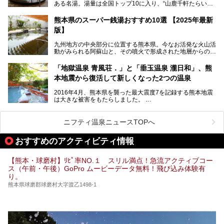
ある名湯。湯量は全国トップ10に入り、“山鹿千軒たらいな
見所を徹底紹介。併せて、その他イベントや立ち寄り湯も併
し”と唄われる程。また、“乙女の柔肌”とも称される柔らかな
せてご紹介します。
泉質であり、お湯の良さにも定評があります。
熊本県のスーパー銭湯おすすめ10選 【2025年最新
版】
今回は地元九州の温泉ライターの私が実際に入浴した中か
ら、山鹿温泉の旅館やホテルの立ち寄り湯・日帰り入浴施
九州地方の中央部分に位置する熊本県。今なお活発な火山活
設・家族風呂の3パターンに分類し、合計10施設を厳選して
動がみられる阿蘇山と、その噴火で形成された地層からの湧
ご紹介。ぜひ、湯めぐりの参考にして下さいね！
水が多くあることから「火の国」「水の国」とも呼ばれま
す。
「地獄温泉 青風荘．」と「垂玉温泉 瀧日和」、熊
そんな熊本県は、県内の至るところから温泉が湧いている温
本地震から復活して新しくなった2つの温泉
泉県でもあります。山鹿温泉、玉名温泉、黒川温泉、人吉温
泉など有名な温泉地だけでなく、市街地にも天然温泉が湧き
2016年4月、熊本県を襲った最大震度7を記録する熊本地震
出すスーパー銭湯が豊富です。なかでも注目のスーパー銭湯
は大きな被害をもたらしました。
をピックアップしました。
阿蘇山麓の南阿蘇村の「地獄温泉 清風荘」、そして「清風
荘」から400mほど離れた「垂玉（たるたま）温泉 山口旅
ニフティ温泉ニュースTOPへ
館」の2軒は、この地震による土砂崩れなどのために、一時
期は孤立状態に。もしかしたらこの時のニュースで、「地獄
おすすめのアクティビティ情報
温泉」と「垂玉温泉」の名前を知った人もいるかもしれませ
ん。
【熊本・球磨村】ﾘﾋﾟ率NO.１ スリル満点！急流アクティブコー
この2軒は今どうなっているのでしょうか。実は現在は「地
ス（午前・午後）GoPro ムービーデータ無料！飛び込み体験有
獄温泉 青風荘．」「垂玉温泉 瀧日和」として営業を再開し
り。
ています。2021年に現地を訪問してきましたのでレポート
します。
熊本県球磨郡球磨村大字渡乙1498-1