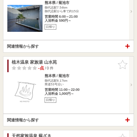
熊本県 / 菊池市
御代志駅7.54km
御代志駅から車で約15分
営業時間 6:00～21:00
入浴料金 590円～
日帰り
関連情報から探す
植木温泉 家族湯 山水苑
お気に入
りに追加
-点
/ 0 件
熊本県 / 菊池市
御代志駅8.17km
県道53号沿い
営業時間 11:00～22:00
入浴料金 1,000円～
日帰り
関連情報から探す
天然家族温泉 蘇ざき
お気に入