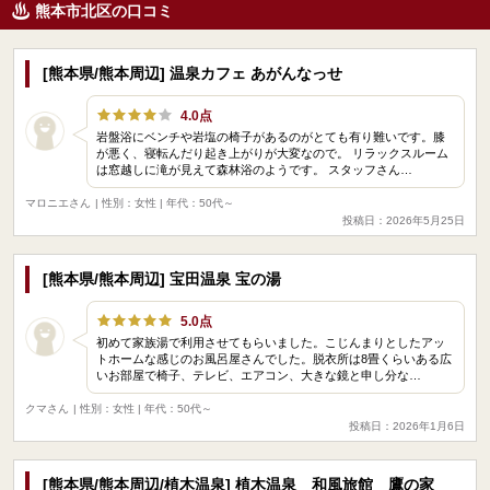
熊本市北区の口コミ
[熊本県/熊本周辺] 温泉カフェ あがんなっせ
4.0点
岩盤浴にベンチや岩塩の椅子があるのがとても有り難いです。膝
が悪く、寝転んだり起き上がりが大変なので。 リラックスルーム
は窓越しに滝が見えて森林浴のようです。 スタッフさん…
マロニエさん
| 性別：女性 | 年代：50代～
投稿日：2026年5月25日
[熊本県/熊本周辺] 宝田温泉 宝の湯
5.0点
初めて家族湯で利用させてもらいました。こじんまりとしたアッ
トホームな感じのお風呂屋さんでした。脱衣所は8畳くらいある広
いお部屋で椅子、テレビ、エアコン、大きな鏡と申し分な…
クマさん
| 性別：女性 | 年代：50代～
投稿日：2026年1月6日
[熊本県/熊本周辺/植木温泉] 植木温泉 和風旅館 鷹の家