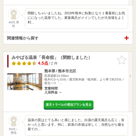
閉館しちゃいましたね。2019年熊本に転勤となり１番最初にお気
にになった温泉でした。家族風呂がメインでしたが大浴場をよく
利…
40代 男
性
関連情報から探す
みやばる温泉「長命舘」（閉館しました）
お気に入
りに追加
4.5点
/ 2 件
熊本県 / 熊本市北区
田原坂駅10.09km
植木ICから10分／鹿児島本線「植木駅」より車で約25分／
産交バス「…
営業時間
入浴料金 ～
楽天トラベルの宿泊プランを見る
温泉の質はとても高いと感じました。白湯の露天風呂も広く，良
かったと思います。特に，鉄泉の赤湯は珍しく，当然ながら服を
着ての…
50代～
男性