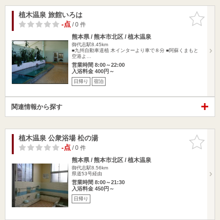
植木温泉 旅館いろは
お気に入
りに追加
-点
/ 0 件
熊本県 / 熊本市北区 / 植木温泉
御代志駅8.45km
■九州自動車道植 木インターより車で８分 ■阿蘇くまもと
空港よ…
営業時間 8:00～22:00
入浴料金 400円～
日帰り
宿泊
関連情報から探す
植木温泉 公衆浴場 松の湯
お気に入
りに追加
-点
/ 0 件
熊本県 / 熊本市北区 / 植木温泉
御代志駅8.56km
県道53号経由
営業時間 8:00～21:30
入浴料金 450円～
日帰り