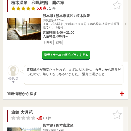
植木温泉 和風旅館 鷹の家
お気に入
りに追加
5.0点
/ 1 件
熊本県 / 熊本市北区 / 植木温泉
御代志駅8.25km
ＪＲ 植木駅よりお車にて１５分（15名様以上場合送迎可
能です。《要相…
営業時間 9:00～21:00
入浴料金 600円～
日帰り
宿泊
楽天トラベルの宿泊プランを見る
貸切風呂が満室だったので、まずは大浴場へ。 カランから温泉だ
ったので、嬉しくなっちゃいました。 湯舟に浸かると…
40代 男
性
関連情報から探す
旅館 大月苑
お気に入
りに追加
-点
/ 0 件
熊本県 / 熊本市北区
御代志駅8.17km