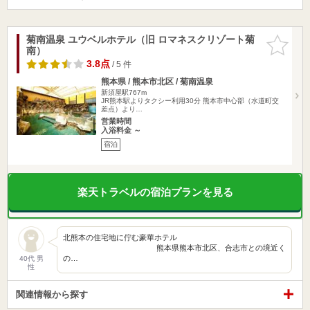
菊南温泉 ユウベルホテル（旧 ロマネスクリゾート菊
お気に入
南）
りに追加
3.8点
/ 5 件
熊本県 / 熊本市北区 / 菊南温泉
新須屋駅767m
JR熊本駅よりタクシー利用30分 熊本市中心部（水道町交
差点）より…
営業時間
入浴料金 ～
宿泊
楽天トラベルの宿泊プランを見る
北熊本の住宅地に佇む豪華ホテル
熊本県熊本市北区、合志市との境近く
の…
40代 男
性
関連情報から探す