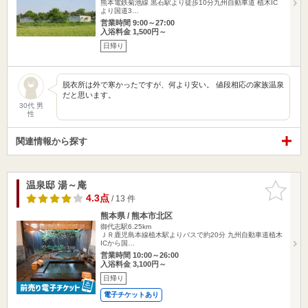
熊本電鉄菊池線 黒石駅より徒歩10分九州自動車道 植木IC
より国道3…
営業時間 9:00～27:00
入浴料金 1,500円～
日帰り
脱衣所は外で寒かったですが、何より安い。 値段相応の家族温泉
だと思います。
30代 男
性
関連情報から探す
温泉邸 湯～庵
お気に入
りに追加
4.3点
/ 13 件
熊本県 / 熊本市北区
御代志駅6.25km
ＪＲ鹿児島本線植木駅よりバスで約20分 九州自動車道植木
ICから国…
営業時間 10:00～26:00
入浴料金 3,100円～
日帰り
電子チケットあり