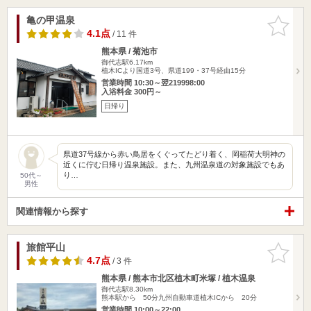
亀の甲温泉
お気に入
りに追加
4.1点
/ 11 件
熊本県 / 菊池市
御代志駅6.17km
植木ICより国道3号、県道199・37号経由15分
営業時間 10:30～翌219998:00
入浴料金 300円～
日帰り
県道37号線から赤い鳥居をくぐってたどり着く、岡稲荷大明神の
近くに佇む日帰り温泉施設。また、九州温泉道の対象施設でもあ
り…
50代～
男性
関連情報から探す
旅館平山
お気に入
りに追加
4.7点
/ 3 件
熊本県 / 熊本市北区植木町米塚 / 植木温泉
御代志駅8.30km
熊本駅から 50分九州自動車道植木ICから 20分
営業時間 10:00～22:00