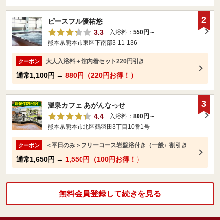
2
ピースフル優祐悠
3.3
入浴料：
550円～
熊本県熊本市東区下南部3-11-136
大人入浴料＋館内着セット220円引き
クーポン
通常
1,100円
→
880円（220円お得！）
3
温泉カフェ あがんなっせ
4.4
入浴料：
800円～
熊本県熊本市北区鶴羽田3丁目10番1号
＜平日のみ＞フリーコース岩盤浴付き（一般）割引き
クーポン
通常
1,650円
→
1,550円（100円お得！）
無料会員登録して続きを見る