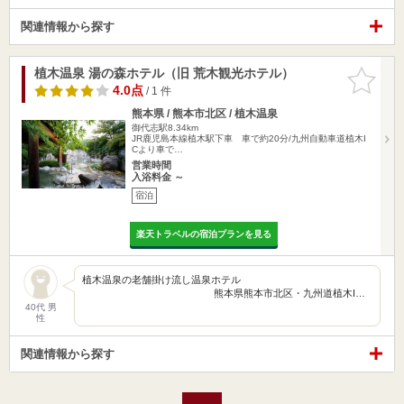
関連情報から探す
植木温泉 湯の森ホテル（旧 荒木観光ホテル）
お気に入
りに追加
4.0点
/ 1 件
熊本県 / 熊本市北区 / 植木温泉
御代志駅8.34km
JR鹿児島本線植木駅下車 車で約20分/九州自動車道植木I
Cより車で…
営業時間
入浴料金 ～
宿泊
楽天トラベルの宿泊プランを見る
植木温泉の老舗掛け流し温泉ホテル
熊本県熊本市北区・九州道植木I…
40代 男
性
関連情報から探す