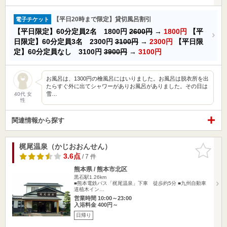
【平日20時まで限定】貸切風呂割引
電子チケット
【平日限定】60分定員2名 1800円
2600円
→
1800円
【平
日限定】60分定員3名 2300円
3100円
→
2300円
【平日限
定】60分定員なし 3100円
3900円
→
3100円
お風呂は、1300円の檜風呂にはいりました。お風呂は脱衣所を出
たらすぐ外に出てシャワーがありお風呂がありました。その日は
雪…
40代 女
性
関連情報から探す
梶尾温泉（かじおおんせん）
お気に入
りに追加
3.6点
/ 7 件
熊本県 / 熊本市北区
黒石駅1.26km
■熊本電鉄バス「梶尾温泉」下車 徒歩約5分 ■九州自動車
道植木イン…
営業時間 10:00～23:00
入浴料金 400円～
日帰り