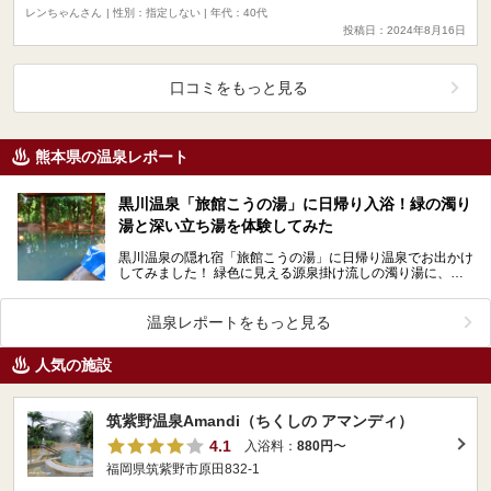
レンちゃんさん
| 性別：指定しない | 年代：40代
投稿日：2024年8月16日
口コミをもっと見る
熊本県の温泉レポート
黒川温泉「旅館こうの湯」に日帰り入浴！緑の濁り
湯と深い立ち湯を体験してみた
黒川温泉の隠れ宿「旅館こうの湯」に日帰り温泉でお出かけ
してみました！ 緑色に見える源泉掛け流しの濁り湯に、日
本一深い立ち湯。さあいったいどんなところなのでしょ…
温泉レポートをもっと見る
人気の施設
筑紫野温泉Amandi（ちくしの アマンディ）
4.1
入浴料：
880円
〜
福岡県筑紫野市原田832-1