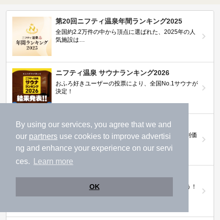
第20回ニフティ温泉年間ランキング2025
全国約2.2万件の中から頂点に選ばれた、2025年の人
気施設は…
ニフティ温泉 サウナランキング2026
おふろ好きユーザーの投票により、全国No.1サウナが
決定！
ニフティ温泉プレミアムクーポン
By using our services, you agree that we and
ノジマモバイル会員向け 通常よりもお得な「特別価
our
partners
use cookies to improve advertisi
格」で人気の温泉を満喫できる！
ng and enhance your experience on our servi
ces.
Learn more
【ニフティ温泉 百名湯2026】
OK
行ってみたい施設に投票してプレゼントを当てよう！
（全10回開催 / 合計260名様）