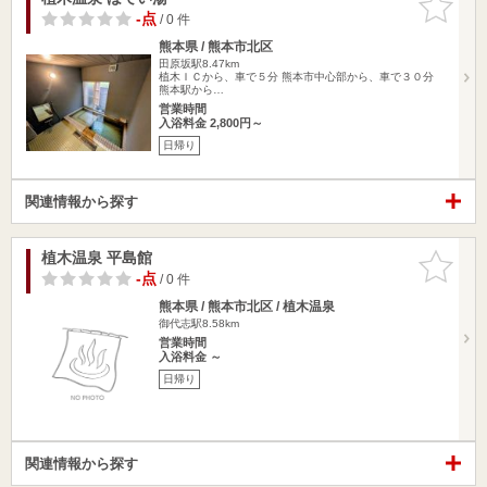
りに追加
-点
/ 0 件
熊本県 / 熊本市北区
田原坂駅8.47km
植木ＩＣから、車で５分 熊本市中心部から、車で３０分
熊本駅から…
営業時間
入浴料金 2,800円～
日帰り
関連情報から探す
植木温泉 平島館
お気に入
りに追加
-点
/ 0 件
熊本県 / 熊本市北区 / 植木温泉
御代志駅8.58km
営業時間
入浴料金 ～
日帰り
関連情報から探す