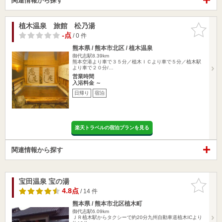
関連情報から探す
植木温泉 旅館 松乃湯
お気に入
りに追加
-点
/ 0 件
熊本県 / 熊本市北区 / 植木温泉
御代志駅8.39km
熊本空港より車で３５分／植木ＩＣより車で５分／植木駅
より車で２０分/…
営業時間
入浴料金 ～
日帰り
宿泊
楽天トラベルの宿泊プランを見る
関連情報から探す
宝田温泉 宝の湯
お気に入
りに追加
4.8点
/ 14 件
熊本県 / 熊本市北区植木町
御代志駅6.09km
ＪＲ植木駅からタクシーで約20分九州自動車道植木ICより