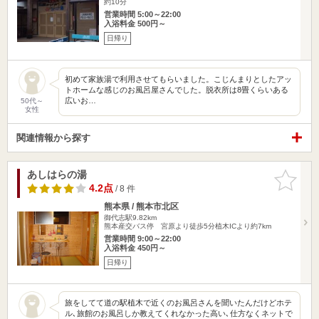
約10分
営業時間 5:00～22:00
入浴料金 500円～
日帰り
初めて家族湯で利用させてもらいました。こじんまりとしたアッ
トホームな感じのお風呂屋さんでした。脱衣所は8畳くらいある
広いお…
50代～
女性
関連情報から探す
あしはらの湯
お気に入
りに追加
4.2点
/ 8 件
熊本県 / 熊本市北区
御代志駅9.82km
熊本産交バス停 宮原より徒歩5分植木ICより約7km
営業時間 9:00～22:00
入浴料金 450円～
日帰り
旅をしてて道の駅植木で近くのお風呂さんを聞いたんだけどホテ
ル､旅館のお風呂しか教えてくれなかった高い､仕方なくネットで