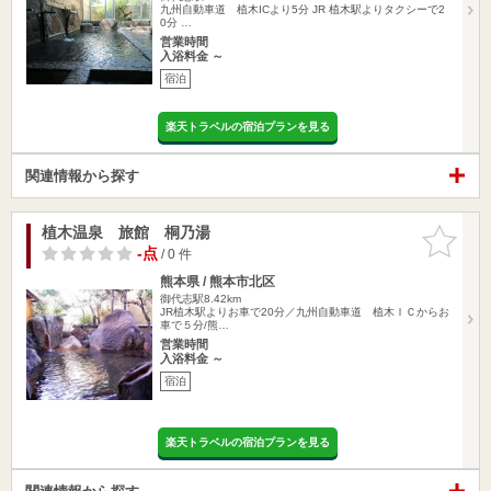
九州自動車道 植木ICより5分 JR 植木駅よりタクシーで2
0分 …
営業時間
入浴料金 ～
宿泊
楽天トラベルの宿泊プランを見る
関連情報から探す
植木温泉 旅館 桐乃湯
お気に入
りに追加
-点
/ 0 件
熊本県 / 熊本市北区
御代志駅8.42km
JR植木駅よりお車で20分／九州自動車道 植木ＩＣからお
車で５分/熊…
営業時間
入浴料金 ～
宿泊
楽天トラベルの宿泊プランを見る