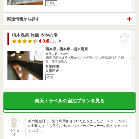
日帰り
関連情報から探す
植木温泉 旅館 ややの湯
お気に入
りに追加
4.8点
/ 13 件
熊本県 / 熊本市 / 植木温泉
御代志駅8.53km
JR鹿児島本線植木駅から九州産交バス山鹿温泉行きで40
分、植木温泉入…
営業時間
入浴料金 ～
宿泊
楽天トラベルの宿泊プランを見る
彼の誕生日に一泊で利用させていただきましたが、スタッフの方
の対応もとても良くお祝いにハッピーバースデーの歌とシャンパ
ンも頂…
40代 女
性