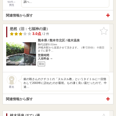
調べ…
50代～
男性
関連情報から探す
悠然（旧：七福神の湯）
お気に入
りに追加
3.0点
/ 2 件
熊本県 / 熊本市北区 / 植木温泉
御代志駅8.01km
JR植木駅から送迎させて頂きます。（車で20分） ※前日
までに要予…
営業時間
入浴料金 ～
宿泊
銀の鞍さんのクチコミの「ヌルヌル教」というタイトルに一目惚
れして2003年に訪ねたのが最初。もの凄く良い湯だったので、中
途…
匿名
関連情報から探す
植木温泉 ほてい湯
お気に入