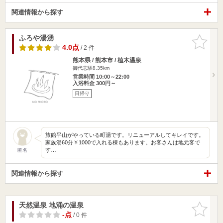
関連情報から探す
ふろや湯湧
お気に入
りに追加
4.0点
/ 2 件
熊本県 / 熊本市 / 植木温泉
御代志駅8.35km
営業時間 10:00～22:00
入浴料金 300円～
日帰り
旅館平山がやっている町湯です。リニューアルしてキレイです。
家族湯60分￥1000で入れる棟もあります。お客さんは地元客で
す…
匿名
関連情報から探す
天然温泉 地涌の温泉
お気に入
りに追加
-点
/ 0 件