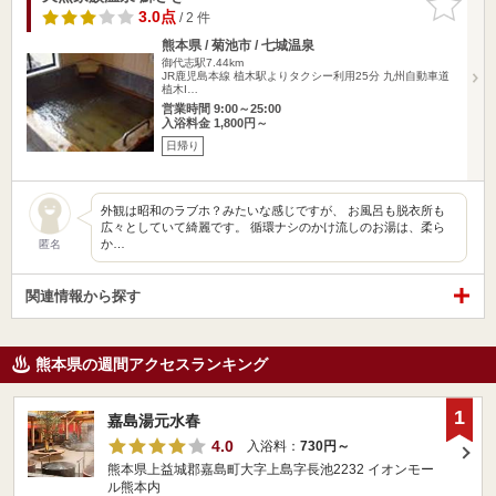
りに追加
3.0点
/ 2 件
熊本県 / 菊池市 / 七城温泉
御代志駅7.44km
JR鹿児島本線 植木駅よりタクシー利用25分 九州自動車道
植木I…
営業時間 9:00～25:00
入浴料金 1,800円～
日帰り
外観は昭和のラブホ？みたいな感じですが、 お風呂も脱衣所も
広々としていて綺麗です。 循環ナシのかけ流しのお湯は、柔ら
か…
匿名
関連情報から探す
熊本県の週間アクセスランキング
1
嘉島湯元水春
4.0
入浴料：
730円～
熊本県上益城郡嘉島町大字上島字長池2232 イオンモー
ル熊本内