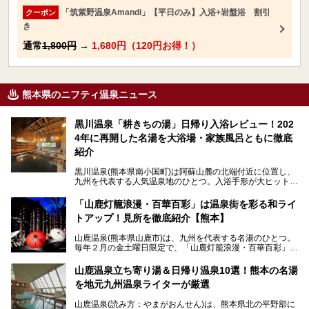
「筑紫野温泉Amandi」【平日のみ】入浴+岩盤浴 割引
クーポン
き
通常
1,800円
→
1,680円（120円お得！）
熊本県のニフティ温泉ニュース
黒川温泉「耕きちの湯」日帰り入浴レビュー！202
4年に再開した名湯を大浴場・家族風呂ともに徹底
紹介
黒川温泉(熊本県南小国町)は阿蘇山麓の北端付近に位置し、
九州を代表する人気温泉地のひとつ。入浴手形が大ヒット
し、各宿の趣の異なる露天風呂をめぐることで知られていま
す。
「山鹿灯籠浪漫・百華百彩」は温泉街を彩る和ライ
トアップ！見所を徹底紹介【熊本】
中でも「耕きち(こうきち)の湯」は露天風呂を持たないもの
の、風情ある内湯を楽しめる日帰り温泉施設。自然災害によ
山鹿温泉(熊本県山鹿市)は、九州を代表する名湯のひとつ。
り一度廃業しましたが、2024年10月に営業再開。数多くの
毎年２月の金土曜日限定で、「山鹿灯籠浪漫・百華百彩」
温泉ファンに注目される名湯です。
（やまがとうろうろまん・ひゃっかひゃくさい）が開催され
ます。和傘や竹、ろうそくなどを用いて、和情緒たっぷりの
山鹿温泉立ち寄り湯＆日帰り温泉10選！熊本の名湯
ライトアップが無料で楽しめます。
を地元九州温泉ライターが厳選
今回は再開した耕きちの湯を訪問し、全浴室(男女別大浴
2025年は、2月7～8日・14～15日・21～22日・28～3月1
場・家族風呂)を徹底紹介します！
山鹿温泉(読み方：やまがおんせん)は、熊本県北の平野部に
日、の合計8日間開催。今回は地元九州在住の筆者が、その