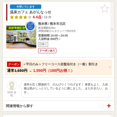
お気に入
今空いています
りに追加
温泉カフェ あがんなっせ
4.4点
/ 16 件
熊本県 / 熊本市北区
新須屋駅828m
JR熊本駅からタクシーで約25分
営業時間 10:00～24:00
入浴料金 800円～
日帰り
クーポンあり
＜平日のみ＞フリーコース岩盤浴付き（一般）割引き
クーポン
通常
1,650円
→
1,550円（100円お得！）
湯舟が広く開放的で、のんびりくつろげます！ 泉質もよく、入浴
後は肌がしっとりしているように感じました。 また行きたい、お
す…
20代 女
性
関連情報から探す