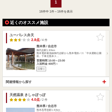
1
16
件中 1件～16件を表示
近くのオススメ施設
ユーパレス弁天
お気に入
りに追加
2.8点
/ 4 件
熊本県 / 合志市
御代志駅1.93km
熊本電鉄菊池線御代志駅から熊本電鉄バス「中央運動公園
前」下車北熊本ス…
営業時間 10:00～23:00
入浴料金 400円～
日帰り
関連情報から探す
天然温泉 きしゃぽっぽ
お気に入
りに追加
4.0点
/ 2 件
熊本県 / 合志市
熊本高専前駅1.63km