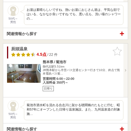
お湯は素晴らしいですね、熱いお湯におじさん達は、平気な顔で
はいる、なかなか良いですね でも、悪い点も、洗い場のシャワー
の…
50代～
男性
関連情報から探す
辰頭温泉
お気に入
りに追加
4.5点
/ 22 件
熊本県 / 菊池市
御代志駅5.51km
JR熊本駅から市営バス交通センター行きで10分、終点で熊
本電鉄バス菊…
営業時間 6:00～22:00
入浴料金 350円～
日帰り
菊池市泗水町を流れる合志川に架かる聴聞橋のたもとに佇む、昭
和57年にオープンした日帰り温泉施設。また、九州温泉道の対象
施…
50代～
男性
関連情報から探す