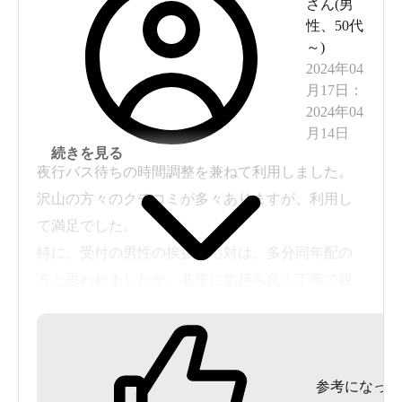
さん(
男
性
、
50代
～
)
2024年04
月17日
：
2024年04
月14日
続きを見る
夜行バス待ちの時間調整を兼ねて利用しました。
沢山の方々のクチコミが多々ありますが、利用し
て満足でした。
特に、受付の男性の挨拶や応対は、多分同年配の
方と思われましたが、非常に気持ち良く丁寧で親
切で良かったです。これからも、頑張って下さ
い！！
できれば、浴室や脱衣所内に時計を設置して頂け
参考になった
れば・・（ひょっとしたら、あったのかも・・）