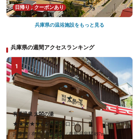
日帰り
クーポンあり
兵庫県の
温浴施設をもっと見る
兵庫県の週間アクセスランキング
1
有馬温泉 太閤の湯
★
★
★
★
★
4.5
923件の口コミ
兵庫県 / 有馬 / 有馬温泉 / 有馬温泉駅497m