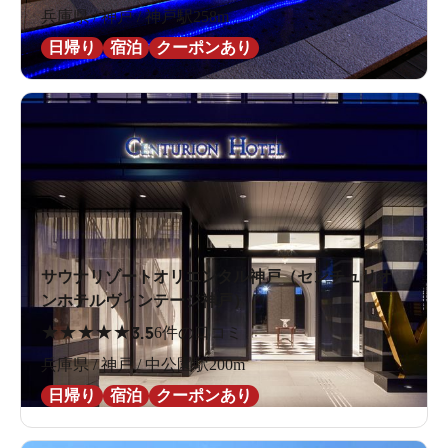
兵庫県 / 神戸 / 神戸駅258m
日帰り
宿泊
クーポンあり
サウナリゾートオリエンタル神戸（センチュリオ
ンホテルヴィンテージ神戸）
★
★
★
★
★
3.5
6件の口コミ
兵庫県 / 神戸 / 中公園駅200m
日帰り
宿泊
クーポンあり