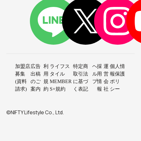
加盟店
広告
利
ライフス
特定商
ヘ
採
運
個人情
募集
出稿
用
タイル
取引法
ル
用
営
報保護
(資料
のご
規
MEMBER
に基づ
プ
情
会
ポリ
請求)
案内
約
S+規約
く表記
報
社
シー
©NIFTY Lifestyle Co., Ltd.