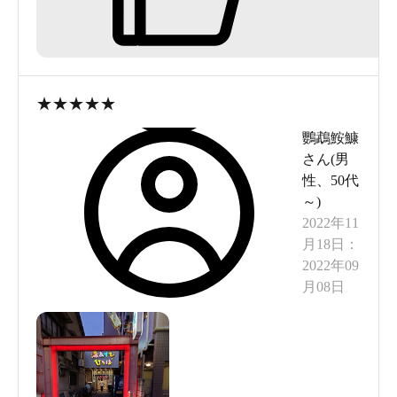
次回も、利用させて頂きます。
★
★
★
★
★
鸚鵡鮟鱇
さん(
男
性
、
50代
～
)
2022年11
月18日
：
2022年09
月08日