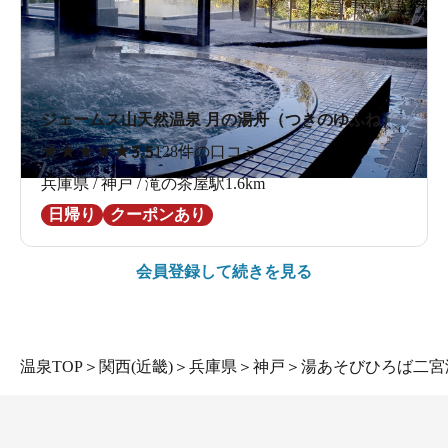
ジェームス山天然温泉 月の湯舟（つきのゆふね）
★
★
★
★
★
3.5
128件の口コミ
兵庫県 / 神戸 / 滝の茶屋駅1.6km
日帰り
クーポンあり
会員登録して続きを見る
温泉TOP
＞
関西(近畿)
＞
兵庫県
＞
神戸
＞
湯あそびひろば二宮