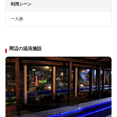
利用シーン
一人旅
周辺の温浴施設
神戸ハーバーランド温泉 万葉倶楽部
★
★
★
★
★
4.0
54件の口コミ