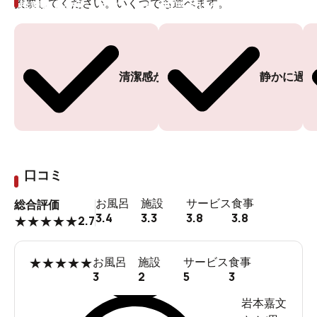
投票してください。いくつでも選べます。
投票ありがとうございます
投票ありがとうございます
清潔感がある
静かに過ご
口コミ
お風呂
施設
サービス
食事
総合評価
3.4
3.3
3.8
3.8
2.7
★
★
★
★
★
★
★
★
★
★
お風呂
施設
サービス
食事
3
2
5
3
岩本嘉文