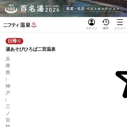
ログイン
履歴
メニュー
日帰り
湯あそびひろば二宮温泉
兵
庫
県
/
神
戸
/
三
ノ
宮
駅