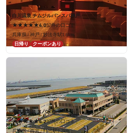
白川温泉 チムジルバンスパ神戸
★
★
★
★
★
4.0
57件の口コミ
兵庫県 / 神戸 / 妙法寺駅1.6km
日帰り
クーポンあり
潮芦屋温泉 スパ水春
★
★
★
★
★
4.2
37件の口コミ
兵庫県 / 西宮 / 打出駅2.2km