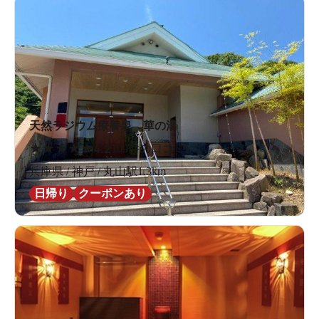
天然ラジウム療養泉 華の湯
★
★
★
★
★
4.2
109件の口コミ
兵庫県 / 神戸 / 丸山駅1.3km
日帰り
クーポンあり