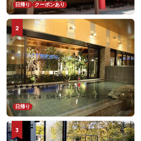
日帰り
クーポンあり
2
尼崎センタープール前 みずきの湯
★
★
★
★
★
3.6
105件の口コミ
兵庫県 / 宝塚 / 尼崎センタープール前駅312m
日帰り
3