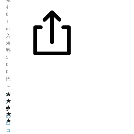
4
0
1
m
入
浴
料
5
0
0
円
～
★
2
3
★
.
3
★
5
件
★
の
★
口
コ