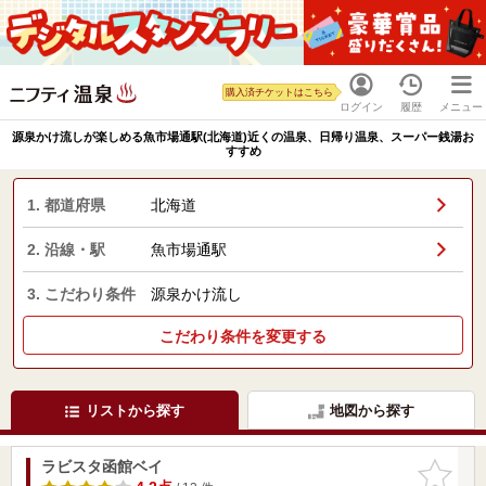
購入済チケットはこちら
ログイン
履歴
メニュー
源泉かけ流しが楽しめる魚市場通駅(北海道)近くの温泉、日帰り温泉、スーパー銭湯お
すすめ
1. 都道府県
北海道
2. 沿線・駅
魚市場通駅
3. こだわり条件
源泉かけ流し
こだわり条件を変更する
リストから探す
地図から探す
ラビスタ函館ベイ
お気に入
りに追加