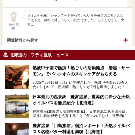
タオルや石鹸、シャンプーを持っていない旨を番台の女将さんに
伝えると、無料で貸し出していただけました。 しかしながら、女
将…
40代 男
性
関連情報から探す
北海道のニフティ温泉ニュース
熱波甲子園で熱演！熱ごりの活動拠点「湯屋・サー
モン」でバルクオムのスキンケアがもらえる
2025年5月19日（月）に開催された「熱波甲子園2025春大
会」において、熱波師「熱ごり」が4冠を達成しました！
このたび、バルクオム賞の受賞を記念して、熱ごりさんの活
動拠点である北海道の銭湯「湯屋・サーモン」にて、メンズ
日本最北の温泉郷「豊富温泉」世界的に希少な天然
スキンケアブランド バルクオムの「ONE DAY KIT」を数量
オイルバスを徹底紹介【北海道】
限定でプレゼントいたします。
老若男女問わず、多くの方にご体験いただける製品ですの
豊富温泉(北海道天塩郡豊富町)は、日本最北にある温泉郷。
で、ぜひお試しください。※6月13日配布開始、なくなり次
温泉に石油成分を含有することで知られており、世界的にも
第終了
大変希少な泉質です。また、油分が乾癬やアトピー性皮膚炎
に特効があると言われ、遠隔地ながらも全国から湯治・療養
───
豊富温泉「川島旅館」宿泊レポート！天然オイルバ
目的で多くの人々が訪れます。
提供元：株式会社バルクオム【PR】
ス＆名物バター料理を満喫【北海道】
この記事は株式会社バルクオム商品のPR記事です。