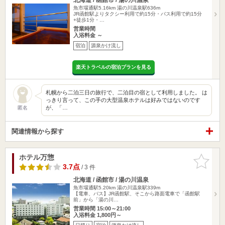
魚市場通駅5.16km
湯の川温泉駅636m
JR函館駅よりタクシー利用で約15分・バス利用で約15分
+徒歩1分・…
営業時間
入浴料金 ～
宿泊
源泉かけ流し
楽天トラベルの宿泊プランを見る
札幌から二泊三日の旅行で、二泊目の宿として利用しました。 は
っきり言って、この手の大型温泉ホテルは好みではないのです
が、「…
匿名
関連情報から探す
ホテル万惣
お気に入
りに追加
3.7点
/ 3 件
北海道 / 函館市 / 湯の川温泉
魚市場通駅5.20km
湯の川温泉駅339m
【電車、バス】JR函館駅、そこから路面電車で「函館駅
前」から「湯の川…
営業時間 15:00～21:00
入浴料金 1,800円～