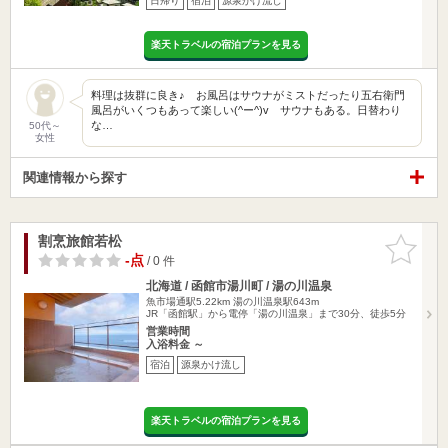
日帰り
宿泊
源泉かけ流し
楽天トラベルの宿泊プランを見る
料理は抜群に良き♪ お風呂はサウナがミストだったり五右衛門
風呂がいくつもあって楽しい(^ー^)v サウナもある。日替わり
な…
50代～
女性
関連情報から探す
割烹旅館若松
お気に入
りに追加
-点
/ 0 件
北海道 / 函館市湯川町 / 湯の川温泉
魚市場通駅5.22km
湯の川温泉駅643m
JR「函館駅」から電停「湯の川温泉」まで30分、徒歩5分
営業時間
入浴料金 ～
宿泊
源泉かけ流し
楽天トラベルの宿泊プランを見る