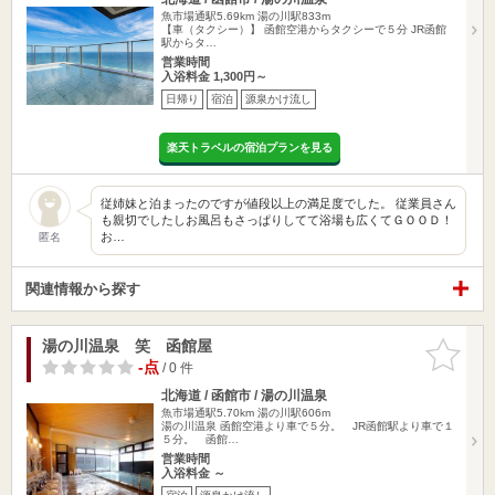
魚市場通駅5.69km
湯の川駅833m
【車（タクシー）】 函館空港からタクシーで５分 JR函館
駅からタ…
営業時間
入浴料金 1,300円～
日帰り
宿泊
源泉かけ流し
楽天トラベルの宿泊プランを見る
従姉妹と泊まったのですが値段以上の満足度でした。 従業員さん
も親切でしたしお風呂もさっぱりしてて浴場も広くてＧＯＯＤ！
お…
匿名
関連情報から探す
湯の川温泉 笑 函館屋
お気に入
りに追加
-点
/ 0 件
北海道 / 函館市 / 湯の川温泉
魚市場通駅5.70km
湯の川駅606m
湯の川温泉 函館空港より車で５分。 JR函館駅より車で１
５分。 函館…
営業時間
入浴料金 ～