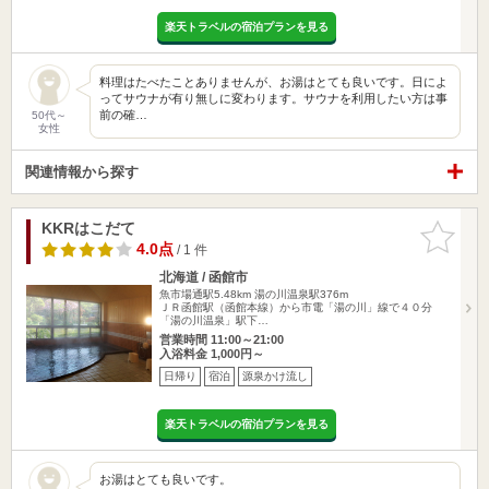
楽天トラベルの宿泊プランを見る
料理はたべたことありませんが、お湯はとても良いです。日によ
ってサウナが有り無しに変わります。サウナを利用したい方は事
前の確…
50代～
女性
関連情報から探す
KKRはこだて
お気に入
りに追加
4.0点
/ 1 件
北海道 / 函館市
魚市場通駅5.48km
湯の川温泉駅376m
ＪＲ函館駅（函館本線）から市電「湯の川」線で４０分
「湯の川温泉」駅下…
営業時間 11:00～21:00
入浴料金 1,000円～
日帰り
宿泊
源泉かけ流し
楽天トラベルの宿泊プランを見る
お湯はとても良いです。