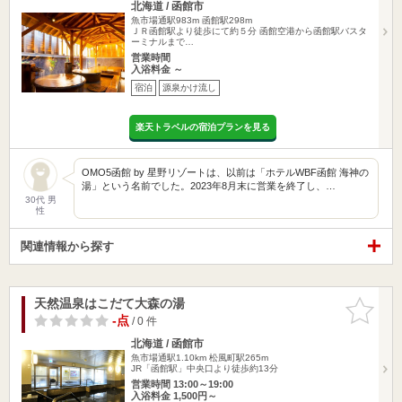
北海道 / 函館市
魚市場通駅983m
函館駅298m
ＪＲ函館駅より徒歩にて約５分 函館空港から函館駅バスタ
ーミナルまで…
営業時間
入浴料金 ～
宿泊
源泉かけ流し
楽天トラベルの宿泊プランを見る
OMO5函館 by 星野リゾートは、以前は「ホテルWBF函館 海神の
湯」という名前でした。2023年8月末に営業を終了し、…
30代 男
性
関連情報から探す
天然温泉はこだて大森の湯
お気に入
りに追加
-点
/ 0 件
北海道 / 函館市
魚市場通駅1.10km
松風町駅265m
JR「函館駅」中央口より徒歩約13分
営業時間 13:00～19:00
入浴料金 1,500円～