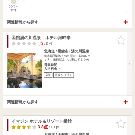
50代～
女性
関連情報から探す
函館湯の川温泉 ホテル河畔亭
お気に入
りに追加
-点
/ 0 件
北海道 / 函館市 / 湯の川温泉
魚市場通駅5.66km
湯の川駅507m
ＪＲ 函館駅よりお車にて１０分
営業時間
入浴料金 ～
宿泊
源泉かけ流し
関連情報から探す
イマジン ホテル＆リゾート函館
お気に入
りに追加
3.8点
/ 10 件
北海道 / 函館市 / 湯の川温泉