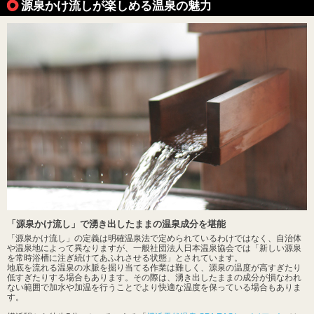
源泉かけ流しが楽しめる温泉の魅力
「源泉かけ流し」で湧き出したままの温泉成分を堪能
「源泉かけ流し」の定義は明確温泉法で定められているわけではなく、自治体
や温泉地によって異なりますが、一般社団法人日本温泉協会では「新しい源泉
を常時浴槽に注ぎ続けてあふれさせる状態」とされています。
地底を流れる温泉の水脈を掘り当てる作業は難しく、源泉の温度が高すぎたり
低すぎたりする場合もあります。その際は、湧き出したままの成分が損なわれ
ない範囲で加水や加温を行うことでより快適な温度を保っている場合もありま
す。