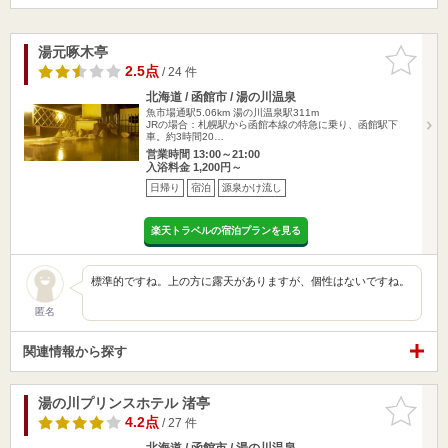
湯元啄木亭
お気に入
りに追加
2.5点
/ 24 件
北海道 / 函館市 / 湯の川温泉
魚市場通駅5.06km
湯の川温泉駅311m
JRの場合：札幌駅から函館本線の特急に乗り、函館駅下
車。約3時間20…
営業時間 13:00～21:00
入浴料金 1,200円～
日帰り
宿泊
源泉かけ流し
楽天トラベルの宿泊プランを見る
標準的ですね。上の方に露天がありますが、個性はないですね。
匿名
関連情報から探す
湯の川プリンスホテル 渚亭
お気に入
りに追加
4.2点
/ 27 件
北海道 / 函館市 / 湯の川温泉