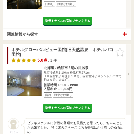
日帰り
源泉かけ流し
楽天トラベルの宿泊プランを見る
関連情報から探す
ホテルグローバルビュー函館(旧天然温泉 ホテルパコ
お気に入
函館)
りに追加
5.0点
/ 1 件
北海道 / 函館市 / 湯の川温泉
魚市場通駅1.10km
松風町駅271m
ＪＲ函館駅より徒歩１０分。函館空港よりシャトルバスで
約２０分。大森町…
営業時間 13:00～19:00
入浴料金 ～1,500円
宿泊
源泉かけ流し
楽天トラベルの宿泊プランを見る
ビジネスホテルに併設の普通のお風呂だと思ったら、ちゃんとし
た温泉でした。 特に露天スペースにある壺湯はかけ流しのぬるめ
の…
50代～