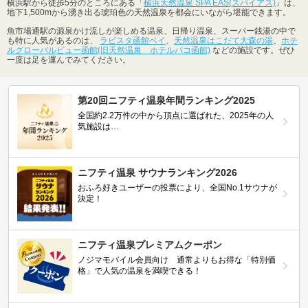
横浜駅から徒歩5分のところにある「
横浜天然温泉 SPA EAS(スパイアス)
」は、
地下1,500mから湧き出る琥珀色の天然温泉を都会にいながら堪能できます。
魚市場通駅の源泉かけ流しが楽しめる温泉、日帰り温泉、スーパー銭湯の中で
も特に人気があるのは、
ラビスタ函館ベイ
、
天然温泉はこだて大森の湯
、
ホテ
ルグローバルビュー函館(旧天然温泉 ホテルパコ函館)
などの施設です。ぜひ
一度は足を運んでみてください。
第20回ニフティ温泉年間ランキング2025
全国約2.2万件の中から頂点に選ばれた、2025年の人
気施設は…
ニフティ温泉 サウナランキング2026
おふろ好きユーザーの投票により、全国No.1サウナが
決定！
ニフティ温泉プレミアムクーポン
ノジマモバイル会員向け 通常よりもお得な「特別価
格」で人気の温泉を満喫できる！