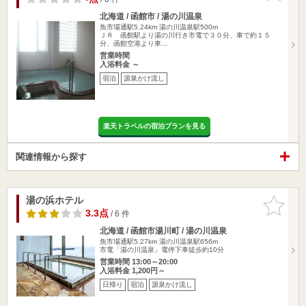
北海道 / 函館市 / 湯の川温泉
魚市場通駅5.24km
湯の川温泉駅500m
ＪＲ 函館駅より湯の川行き市電で３０分、車で約１５
分、函館空港より車…
営業時間
入浴料金 ～
宿泊
源泉かけ流し
楽天トラベルの宿泊プランを見る
関連情報から探す
湯の浜ホテル
お気に入
りに追加
3.3点
/ 6 件
北海道 / 函館市湯川町 / 湯の川温泉
魚市場通駅5.27km
湯の川温泉駅656m
市電「湯の川温泉」電停下車徒歩約10分
営業時間 13:00～20:00
入浴料金 1,200円～
日帰り
宿泊
源泉かけ流し