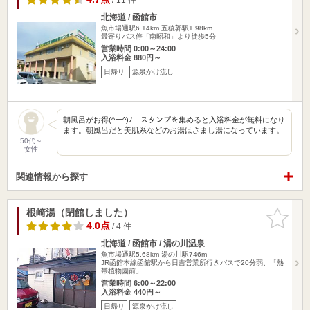
北海道 / 函館市
魚市場通駅6.14km
五稜郭駅1.98km
最寄りバス停「南昭和」より徒歩5分
営業時間 0:00～24:00
入浴料金 880円～
日帰り
源泉かけ流し
朝風呂がお得(^ー^)ﾉ スタンプを集めると入浴料金が無料になり
ます。朝風呂だと美肌系などのお湯はさまし湯になっています。
…
50代～
女性
関連情報から探す
根崎湯（閉館しました）
お気に入
りに追加
4.0点
/ 4 件
北海道 / 函館市 / 湯の川温泉
魚市場通駅5.68km
湯の川駅746m
JR函館本線函館駅から日吉営業所行きバスで20分弱、「熱
帯植物園前」…
営業時間 6:00～22:00
入浴料金 440円～
日帰り
源泉かけ流し