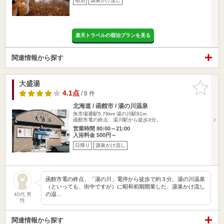
宿泊
源泉かけ流し
楽天トラベルの宿泊プランを見る
関連情報から探す
大盛湯
お気に入
りに追加
4.1点
/ 8 件
北海道 / 函館市 / 湯の川温泉
魚市場通駅5.76km
湯の川駅91m
函館市電の終点、湯川駅から徒歩3分。
営業時間 80:00～21:00
入浴料金 500円～
日帰り
源泉かけ流し
函館市電の終点、「湯の川」電停から徒歩で約３分。湯の川温泉
（といっても、街中ですが）に昭和初期開業した、源泉かけ流し
の温…
40代 男
性
関連情報から探す