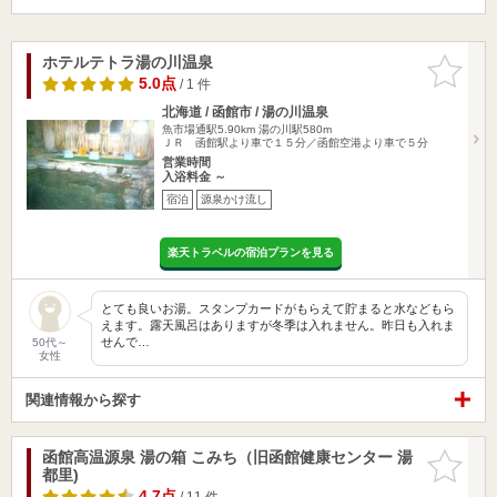
ホテルテトラ湯の川温泉
お気に入
りに追加
5.0点
/ 1 件
北海道 / 函館市 / 湯の川温泉
魚市場通駅5.90km
湯の川駅580m
ＪＲ 函館駅より車で１５分／函館空港より車で５分
営業時間
入浴料金 ～
宿泊
源泉かけ流し
楽天トラベルの宿泊プランを見る
とても良いお湯。スタンプカードがもらえて貯まると水などもら
えます。露天風呂はありますが冬季は入れません。昨日も入れま
せんで…
50代～
女性
関連情報から探す
函館高温源泉 湯の箱 こみち（旧函館健康センター 湯
お気に入
都里)
りに追加
4.7点
/ 11 件