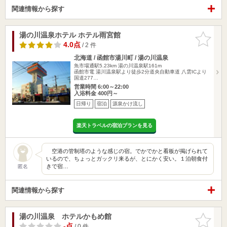
関連情報から探す
湯の川温泉ホテル ホテル雨宮館
お気に入
りに追加
4.0点
/ 2 件
北海道 / 函館市湯川町 / 湯の川温泉
魚市場通駅5.23km
湯の川温泉駅161m
函館市電 湯川温泉駅より徒歩2分道央自動車道 八雲ICより
国道277…
営業時間 6:00～22:00
入浴料金 400円～
日帰り
宿泊
源泉かけ流し
楽天トラベルの宿泊プランを見る
空港の管制塔のような感じの宿。でかでかと看板が掲げられて
いるので、ちょっとガックリ来るが、とにかく安い。１泊朝食付
きで宿…
匿名
関連情報から探す
湯の川温泉 ホテルかもめ館
お気に入
りに追加
-点
/ 0 件