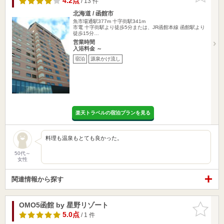
4.2点
/ 13 件
北海道 / 函館市
魚市場通駅377m
十字街駅341m
市電 十字街駅より徒歩5分または、JR函館本線 函館駅より
徒歩15分…
営業時間
入浴料金 ～
宿泊
源泉かけ流し
楽天トラベルの宿泊プランを見る
料理も温泉もとても良かった。
50代～
女性
関連情報から探す
OMO5函館 by 星野リゾート
お気に入
りに追加
5.0点
/ 1 件