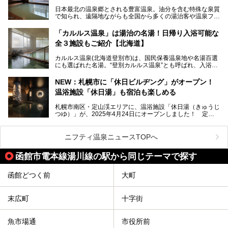
今回、四半世紀以上に渡り全国の温泉を巡り続ける筆者が現
日本最北の温泉郷とされる豊富温泉。油分を含む特殊な泉質
地体験し、独自の視点で豊富温泉の“天然オイルバス”をレポ
で知られ、遠隔地ながらも全国から多くの湯治客や温泉ファ
ート。温泉地概要や日帰り入浴施設をはじめ、宿泊施設・ア
ンが訪れる地です。
クセスまで徹底紹介します！
「カルルス温泉」は湯治の名湯！日帰り入浴可能な
「川島旅館」は、豊富温泉の開湯当初から営業する老舗旅
全３施設もご紹介【北海道】
館。とりわけ温泉の良さと名物のバター料理に定評があり、
口コミの評判も非常に高い宿。今回は筆者自ら宿泊し、自慢
カルルス温泉(北海道登別市)は、国民保養温泉地や名湯百選
の温泉や料理をはじめ、パブリックスペース・客室など宿の
にも選ばれた名湯。“登別カルルス温泉”とも呼ばれ、入浴剤
全貌を徹底的にご紹介します！
としてその名を聞いたことがある方も多いでしょう。観光色
豊かな登別温泉とは対照的な存在で、今も湯治場的な要素が
NEW：札幌市に「休日ビルヂング」がオープン！
残る閑静な温泉地です。
温浴施設「休日湯」も宿泊も楽しめる
今回、四半世紀以上に渡り全国の温泉を巡り続ける筆者が現
札幌市南区・定山渓エリアに、温浴施設「休日湯（きゅうじ
地体験し、カルルス温泉をご紹介。温泉地の概要や泉質解説
つゆ）」が、2025年4月24日にオープンしました！ 定山
をはじめ、日帰り入浴可能な全３施設の紹介・周辺観光・ア
渓の新たなランドマーク「休日ビルヂング」として誕生した
クセスまで徹底紹介します！
この施設は、温泉・サウナの「休日湯」・ラウンジの「THE
LOUNGE DAYOF」・グルメ「休日洋麺店」・ホテル「エク
ニフティ温泉ニュースTOPへ
スクラメーションホテル」で構成された、まさに大人の癒し
空間。
函館市電本線湯川線の駅から同じテーマで探す
今回は、そんな「休日ビルヂング」の魅力を5つのポイント
からご紹介します。
函館どつく前
大町
末広町
十字街
魚市場通
市役所前