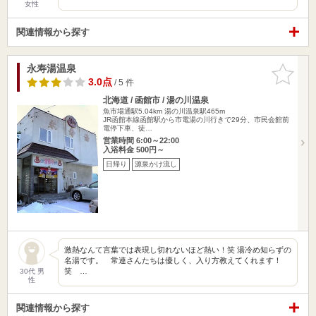
女性
関連情報から探す
永寿湯温泉
お気に入
りに追加
3.0点
/ 5 件
北海道 / 函館市 / 湯の川温泉
魚市場通駅5.04km
湯の川温泉駅465m
JR函館本線函館駅から市電湯の川行きで29分、市民会館前
電停下車、徒…
営業時間 6:00～22:00
入浴料金 500円～
日帰り
源泉かけ流し
激熱なんて言葉では表現し切れないほど熱い！笑 湯冷め知らずの
名湯です。 常連さんたちは優しく、入り方教えてくれます！
笑 …
30代 男
性
関連情報から探す