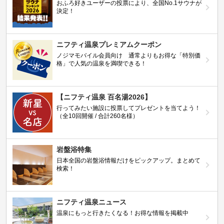
おふろ好きユーザーの投票により、全国No.1サウナが
決定！
ニフティ温泉プレミアムクーポン
ノジマモバイル会員向け 通常よりもお得な「特別価
格」で人気の温泉を満喫できる！
【ニフティ温泉 百名湯2026】
行ってみたい施設に投票してプレゼントを当てよう！
（全10回開催 / 合計260名様）
岩盤浴特集
日本全国の岩盤浴情報だけをピックアップ。まとめて
検索！
ニフティ温泉ニュース
温泉にもっと行きたくなる！お得な情報を掲載中