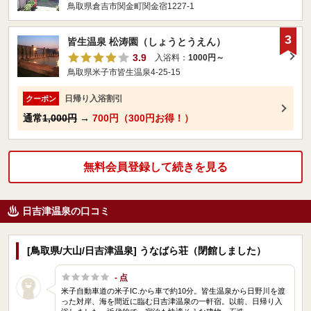
鳥取県倉吉市関金町関金宿1227-1
3
皆生温泉 松涛園（しょうとうえん）
3.9
入浴料：
1000円～
鳥取県米子市皆生温泉4-25-15
日帰り入浴割引
クーポン
通常
1,000円
→
700円（300円お得！）
無料会員登録して続きを見る
日吉津温泉の口コミ
[鳥取県/大山/日吉津温泉] うなばら荘（閉館しました）
- 点
米子自動車道の米子IC.から車で約10分。皆生温泉から日野川を渡
った対岸、海を間近に臨む日吉津温泉の一軒宿。以前、日帰り入