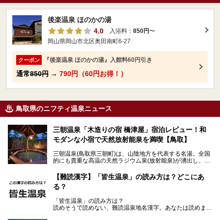
後楽温泉 ほのかの湯
4.0
入浴料：
850円
〜
岡山県岡山市北区奥田南町6-27
『後楽温泉 ほのかの湯』入館料60円引き
クーポン
通常
850円
→
790円（60円お得！）
鳥取県のニフティ温泉ニュース
三朝温泉「木造りの宿 橋津屋」宿泊レビュー！和
モダンな小宿で天然放射能泉を満喫【鳥取】
三朝温泉(鳥取県三朝町)は、山陰地方を代表する名湯。全国
的にも貴重な高温の天然ラジウム泉(放射能泉)が湧出し、古
くから湯治客や観光客で賑わう古湯です。
「木造りの宿 橋津屋」は、三朝温泉街中心部にある創業約3
【難読漢字】「皆生温泉」の読み方は？どこにあ
00年の老舗旅館。客室は全12室と少なめですが、木の温も
る？
りを大切にした瀟洒な雰囲気が特徴。口コミの評価も高い和
モダンな小宿です。
「皆生温泉」の読み方は？
読めそうで読めない、難読温泉地名漢字。あなたは読めます
今回、筆者自ら宿泊し、「木造りの宿 橋津屋」の魅力をご
か？
紹介します！