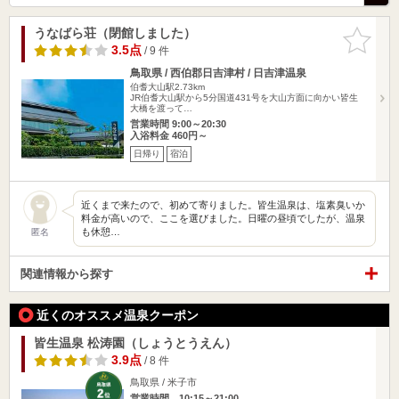
うなばら荘（閉館しました）
お気に入
りに追加
3.5点
/ 9 件
鳥取県 / 西伯郡日吉津村 / 日吉津温泉
伯耆大山駅2.73km
JR伯耆大山駅から5分国道431号を大山方面に向かい皆生
大橋を渡って…
営業時間 9:00～20:30
入浴料金 460円～
日帰り
宿泊
近くまで来たので、初めて寄りました。皆生温泉は、塩素臭いか
料金が高いので、ここを選びました。日曜の昼頃でしたが、温泉
も休憩…
匿名
関連情報から探す
近くのオススメ温泉クーポン
皆生温泉 松涛園（しょうとうえん）
3.9点
/ 8 件
鳥取県 / 米子市
営業時間 10:15～21:00