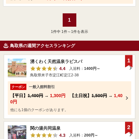
1
1
件中 1件～1件を表示
鳥取県の週間アクセスランキング
1
湧くわく天然温泉ラピスパ
4.4
入浴料：
1400円～
鳥取県米子市淀江町淀江2-38
一般入館料割引
クーポン
【平日】
1,400円
→
1,300円
【土日祝】
1,500円
→
1,40
0円
他にも1個のクーポンがあります。
2
関の湯共同温泉
4.3
入浴料：
200円～