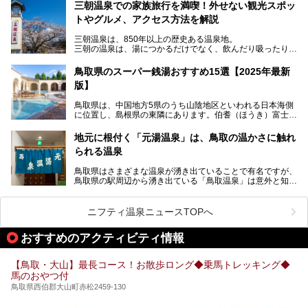
三朝温泉での家族旅行を満喫！外せない観光スポッ
トやグルメ、アクセス方法を解説
三朝温泉は、850年以上の歴史ある温泉地。
三朝の温泉は、湯につかるだけでなく、飲んだり吸ったりし
ても効能があるとされ、体の外側と内側の両方から体を癒す
ことができます。
鳥取県のスーパー銭湯おすすめ15選【2025年最新
版】
国の有形文化財に認定されている「旅館大橋」を筆頭に歴史
ある温泉旅館が軒を連ね、周辺には、断崖絶壁の中に建立さ
鳥取県は、中国地方5県のうち山陰地区といわれる日本海側
れている「三徳投入堂」などの観光スポットが充実。
に位置し、島根県の東隣にあります。伯耆（ほうき）富士と
さらに、B級グルメの「ラードン麺」など三朝ならではのグ
も称される、中国地方の最高峰・大山（だいせん）を擁し、
ルメスポットも充実しており、宿泊でも日帰り旅行でも楽し
鳥取市の鳥取砂丘など、地理的な見どころの多いエリアで
めるのが特徴です。
地元に根付く「元湯温泉」は、鳥取の温かさに触れ
す。
られる温泉
皆生（かいけ）温泉、三朝（みささ）温泉といった古くから
また、意外にアクセスが容易なのも魅力。都市圏から離れて
知られる温泉郷があるのも鳥取県の魅力のひとつ。良質なラ
いるものの、鳥取空港から電車・自動車・バスなど公共交通
鳥取県はさまざまな温泉が湧き出ていることで有名ですが、
ジウム泉が湧き、飲泉のできる施設も多くあります。そんな
機関も充実しています。
鳥取県の駅周辺から湧き出ている「鳥取温泉」は意外と知ら
鳥取県内でおすすめのスーパー銭湯＆日帰り温泉をピックア
三朝温泉の魅力を味わえる温泉旅館や観光スポット、グルメ
れていません。
ップしてご紹介します。
を紹介します！
観光客に限らず、地元の人々にも親しまれている「鳥取温
ニフティ温泉ニュースTOPへ
泉」を、大正14年からある歴史のある「元湯温泉」で堪能
してきました！
おすすめのアクティビティ情報
【鳥取・大山】最長コース！お散歩ロング◆乗馬トレッキング◆
馬のおやつ付
鳥取県西伯郡大山町赤松2459-130