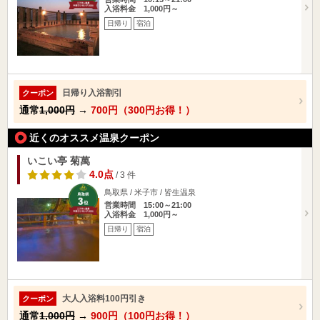
入浴料金 1,000円～
日帰り
宿泊
日帰り入浴割引
クーポン
通常
1,000円
→
700円（300円お得！）
近くのオススメ温泉クーポン
いこい亭 菊萬
4.0点
/ 3 件
鳥取県 / 米子市 / 皆生温泉
営業時間 15:00～21:00
入浴料金 1,000円～
日帰り
宿泊
大人入浴料100円引き
クーポン
通常
1,000円
→
900円（100円お得！）