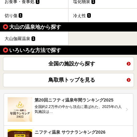
お食事・食事処
塩化物泉
1
1
切り傷
冷え性
1
1
大山の温泉地から探す
大山伽羅温泉
1
いろいろな方法で探す
全国の施設から探す
鳥取県トップを見る
第20回ニフティ温泉年間ランキング2025
全国約2.2万件の中から頂点に選ばれた、2025年の人
気施設は…
ニフティ温泉 サウナランキング2026