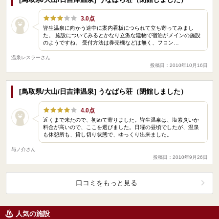
3.0点
皆生温泉に向かう途中に案内看板につられて立ち寄ってみまし
た。 施設についてみるとかなり立派な建物で宿泊がメインの施設
のようですね。 受付方法は券売機などは無く、フロン…
温泉レスラーさん
投稿日：2010年10月16日
[鳥取県/大山/日吉津温泉] うなばら荘（閉館しました）
4.0点
近くまで来たので、初めて寄りました。皆生温泉は、塩素臭いか
料金が高いので、ここを選びました。日曜の昼頃でしたが、温泉
も休憩所も、貸し切り状態で、ゆっくり出来ました。
与ノ介さん
投稿日：2010年9月26日
口コミをもっと見る
人気の施設