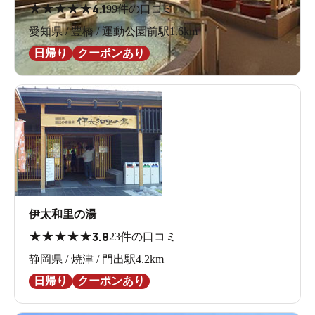
★
★
★
★
★
4.1
99件の口コミ
愛知県 / 豊橋 / 運動公園前駅1.6km
日帰り
クーポンあり
伊太和里の湯
★
★
★
★
★
3.8
23件の口コミ
静岡県 / 焼津 / 門出駅4.2km
日帰り
クーポンあり