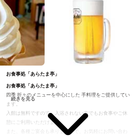
万葉の森に囲まれた極上空間「あらたまの湯」へようこ
そ。木々の香り漂う「森林の湯」、石庭を眺めながらの
露天風呂「石庭の湯」 などの源泉掛け流し温泉が楽しめ
ます。
お食事処「あらたま亭」
お食事処「あらたま亭」
四季 折々のメニューを中心にした 手料理をご提供してい
続きを見る
ます。
入館は無料ですので、入浴されない方でもお食事やご休
憩にご利用いただけます。
また、各種ご宴会も承りますので、お気軽にお問い合わ