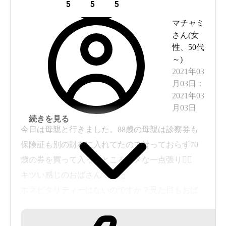
5
5
5
マチャミ
さん(
女
性
、
50代
～
)
2021年03
月03日
：
2021年03
月03日
続きを見る
今日は母親と行きました。88歳の母親は診察券も
保険証も別の財布に入れてたので持っておらず70
歳の券を買って入ったところダメな一点張り🙅‍♀️
キツい感じのおばさんでした
ホスピタリティーはないのですか？見た目もおば
あさんです。温泉質は♨️とてもいいのに残念でした