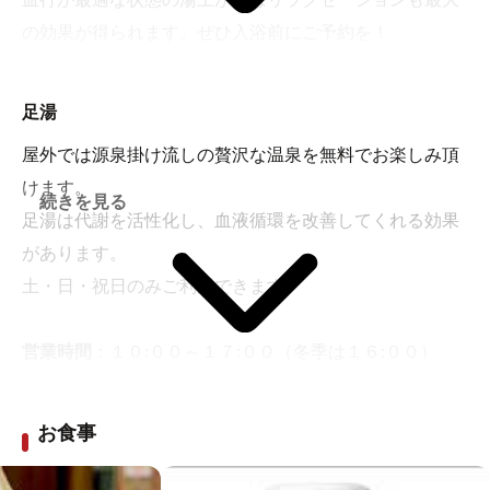
の効果が得られます。ぜひ入浴前にご予約を！
営業時間
足湯
平 日 午前１０時～午後９時（受付終了午後８時）
屋外では源泉掛け流しの贅沢な温泉を無料でお楽しみ頂
土日祝 午前 ９時～午後９時（受付終了午後８時）
けます。
※ 電話でのご予約が出来ます。 053-582-1135 (スパアラ
続きを見る
足湯は代謝を活性化し、血液循環を改善してくれる効果
タマ直通)
があります。
土・日・祝日のみご利用できます。
営業時間
：１０:００～１７:００（冬季は１６:００）
画像：itiosi4
お食事