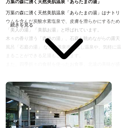
万葉の森に湧く天然美肌温泉「あらたまの湯」
万葉の森に湧く天然美肌温泉「あらたまの湯」はナトリ
ウムを含んだ炭酸水素塩泉で、皮膚を滑らかにするため
続きを見る
「美人の湯」「美肌お湯」と呼ばれています。
木々の香り漂う「森林の湯」、石庭を眺めながらの露天
風呂「石庭の湯」 などの源泉掛け流し温泉や、気軽に温
まることができる足湯もございます。
また、四季折々の食材を使ったお食事、北遠の美味が盛
りだくさんの物産販売コーナー等も用意しております。
慌しい日常からちょっと離れ、ほっこりした一時を過ご
してみませんか？