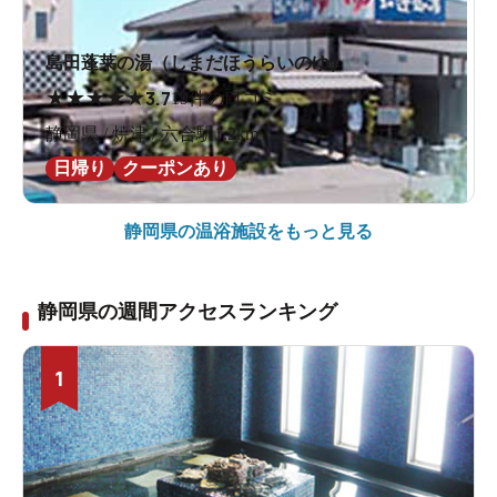
島田蓬莱の湯（しまだほうらいのゆ）
★
★
★
★
★
3.7
19件の口コミ
静岡県 / 焼津 / 六合駅1.2km
日帰り
クーポンあり
静岡県の
温浴施設をもっと見る
静岡県の週間アクセスランキング
1