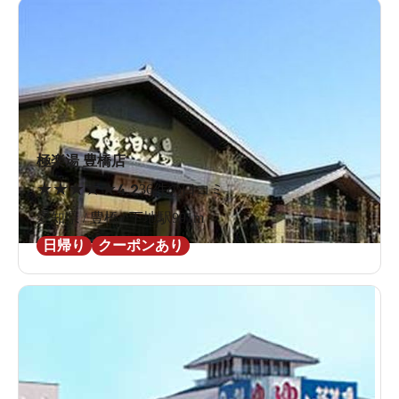
極楽湯 豊橋店
★
★
★
★
★
4.2
36件の口コミ
愛知県 / 豊橋 / 下地駅991m
日帰り
クーポンあり