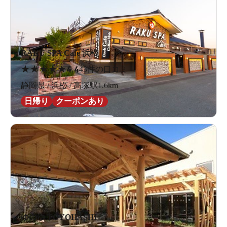
RAKU SPA Cafe 浜松
★
★
★
★
★
4.4
43件の口コミ
静岡県 / 浜松 / 高塚駅1.6km
日帰り
クーポンあり
ゆのゆ TOYOHASHI