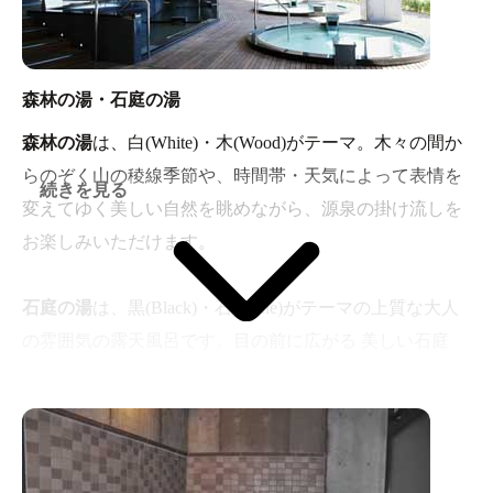
森林の湯・石庭の湯
森林の湯
は、白(White)・木(Wood)がテーマ。木々の間か
らのぞく山の稜線季節や、時間帯・天気によって表情を
続きを見る
変えてゆく美しい自然を眺めながら、源泉の掛け流しを
お楽しみいただけます。
石庭の湯
は、黒(Black)・石(Stone)がテーマの上質な大人
の雰囲気の露天風呂です。目の前に広がる 美しい石庭
が、周りの木々を借景にして、落ち着いた空間に仕上
がっています。
※森林の湯と石庭の湯の２つのゾーンがあり、一週間ご