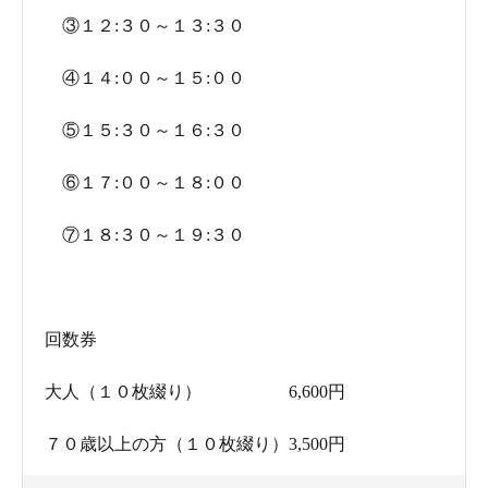
③１２:３０～１３:３０
④１４:００～１５:００
⑤１５:３０～１６:３０
⑥１７:００～１８:００
⑦１８:３０～１９:３０
回数券
大人（１０枚綴り） 6,600円
７０歳以上の方（１０枚綴り）3,500円