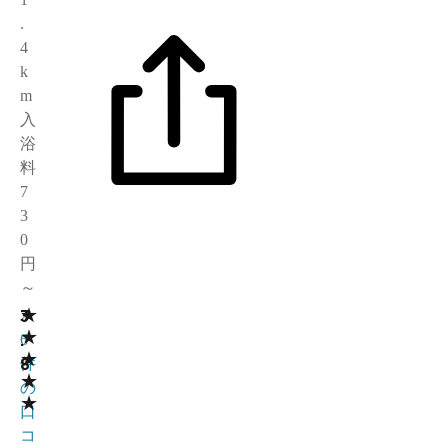
.
4
k
m
入
浴
料
7
3
0
円
～
★
3
2
★
.
6
★
8
件
★
の
★
口
コ