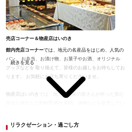
売店コーナー＆物産店はいのき
館内売店コーナー
では、地元の名産品をはじめ、人気の
パン、 お弁当、お漬け物、お菓子やお酒、オリジナル
続きを見る
グッズなどを 取り揃えて、皆様のお越しをお待ちしてお
ります。 お気軽にお立ち寄りくださいませ。
物産店はいのき
では、地元の農家の皆さんが作った安心
安全な採れたて新鮮野菜や 果物、漬物などを販売してい
ます。 商品には生産者の名前が貼ってありますので安心
してお買い 求めいただけます。 また、地元の達人が制作
リラクゼーション・過ごし方
した手工芸品等の展示販売も行なって いますので、お気