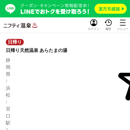
ログイン
履歴
メニュー
日帰り
日帰り天然温泉 あらたまの湯
静
岡
県
/
浜
松
/
宮
口
駅
1