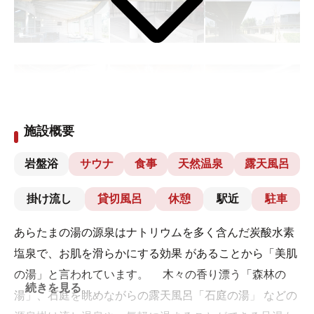
施設概要
岩盤浴
サウナ
食事
天然温泉
露天風呂
掛け流し
貸切風呂
休憩
駅近
駐車
あらたまの湯の源泉はナトリウムを多く含んだ炭酸水素
塩泉で、お肌を滑らかにする効果 があることから「美肌
の湯」と言われています。 木々の香り漂う「森林の
続きを見る
湯」、石庭を眺めながらの露天風呂「石庭の湯」 などの