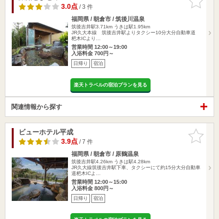
りに追加
3.0点
/ 3 件
福岡県 / 朝倉市 / 筑後川温泉
筑後吉井駅3.71km
うきは駅1.95km
JR久大本線 筑後吉井駅よりタクシー10分大分自動車道
杷木ICより…
営業時間 12:00～19:00
入浴料金 700円～
日帰り
宿泊
楽天トラベルの宿泊プランを見る
関連情報から探す
ビューホテル平成
お気に入
りに追加
3.9点
/ 7 件
福岡県 / 朝倉市 / 原鶴温泉
筑後吉井駅4.26km
うきは駅4.28km
JR久大線筑後吉井駅下車、タクシーにて約15分大分自動車
道杷木ICよ…
営業時間 12:00～15:00
入浴料金 800円～
日帰り
宿泊