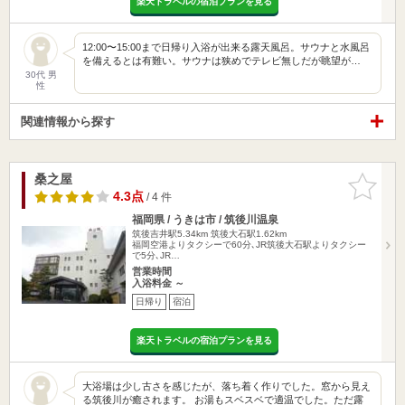
楽天トラベルの宿泊プランを見る
12:00〜15:00まで日帰り入浴が出来る露天風呂。サウナと水風呂
を備えるとは有難い。サウナは狭めでテレビ無しだが眺望が…
30代 男
性
関連情報から探す
桑之屋
お気に入
りに追加
4.3点
/ 4 件
福岡県 / うきは市 / 筑後川温泉
筑後吉井駅5.34km
筑後大石駅1.62km
福岡空港よりタクシーで60分､JR筑後大石駅よりタクシー
で5分､JR…
営業時間
入浴料金 ～
日帰り
宿泊
楽天トラベルの宿泊プランを見る
大浴場は少し古さを感じたが、落ち着く作りでした。窓から見え
る筑後川が癒されます。 お湯もスベスベで適温でした。ただ露