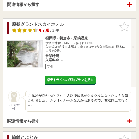
関連情報から探す
原鶴グランドスカイホテル
お気に入
りに追加
4.7点
/ 3 件
福岡県 / 朝倉市 / 原鶴温泉
筑後吉井駅3.14km
うきは駅1.89km
久大線JR筑後吉井駅より車で約10分大分自動車道 杷木IC
より約5分…
営業時間
入浴料金 ～
宿泊
楽天トラベルの宿泊プランを見る
お風呂が良かったです！ 入浴後は肌がツルツルになったような気
がしました。 カラオケルームなんかもあるので、友達同士で行く
の…
20代 女
性
関連情報から探す
旅館とよとみ
お気に入