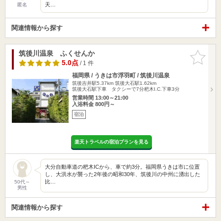
天…
匿名
関連情報から探す
筑後川温泉 ふくせんか
お気に入
りに追加
5.0点
/ 1 件
福岡県 / うきは市浮羽町 / 筑後川温泉
筑後吉井駅5.37km
筑後大石駅1.62km
筑後大石駅下車 タクシーで7分杷木I.C.下車3分
営業時間 13:00～21:00
入浴料金 800円～
宿泊
楽天トラベルの宿泊プランを見る
大分自動車道の杷木ICから、車で約3分。福岡県うきは市に位置
し、大洪水が襲った2年後の昭和30年、筑後川の中州に湧出した
比…
50代～
男性
関連情報から探す