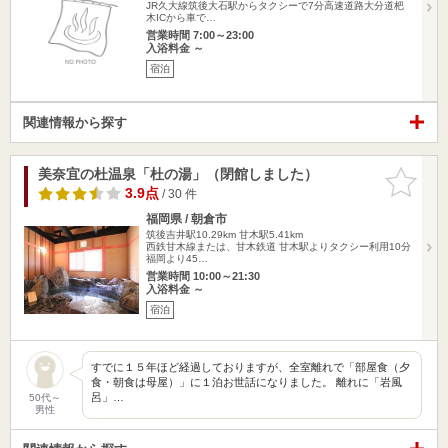
JR久大線筑後大石駅からタクシーで7分高速道路大分道杷
木ICから車で…
営業時間 7:00～23:00
入浴料金 ～
宿泊
関連情報から探す
美奈宜の杜温泉「杜の湯」（閉館しました）
お気に入
りに追加
3.9点
/ 30 件
福岡県 / 朝倉市
筑後吉井駅10.29km
甘木駅5.41km
西鉄甘木線または、甘木鉄道 甘木駅よりタクシー利用10分
福岡より45…
営業時間 10:00～21:30
入浴料金 ～
宿泊
すでに１５年ほど経過しておりますが、全室離れで「部屋食（夕
食・朝食は母屋）」に１泊お世話になりました。 離れに「岩風
呂」…
50代～
男性