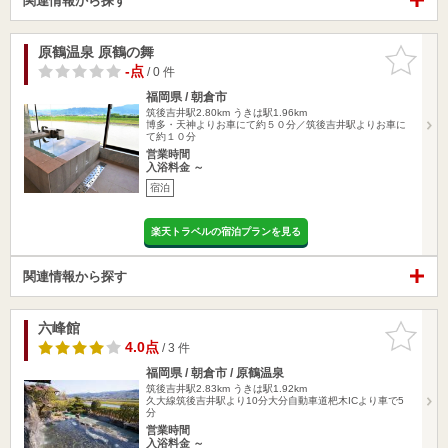
関連情報から探す
原鶴温泉 原鶴の舞
お気に入
りに追加
-点
/ 0 件
福岡県 / 朝倉市
筑後吉井駅2.80km
うきは駅1.96km
博多・天神よりお車にて約５０分／筑後吉井駅よりお車に
て約１０分
営業時間
入浴料金 ～
宿泊
楽天トラベルの宿泊プランを見る
関連情報から探す
六峰館
お気に入
りに追加
4.0点
/ 3 件
福岡県 / 朝倉市 / 原鶴温泉
筑後吉井駅2.83km
うきは駅1.92km
久大線筑後吉井駅より10分大分自動車道杷木ICより車で5
分
営業時間
入浴料金 ～