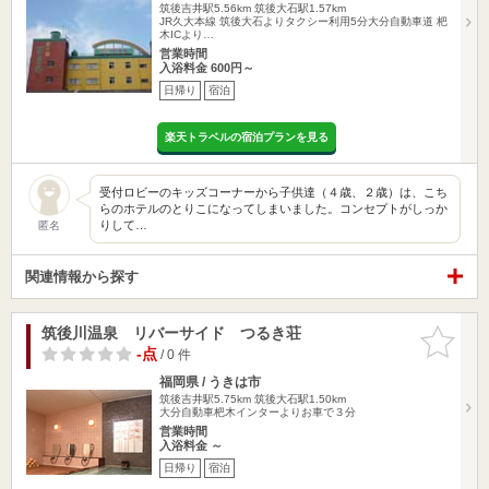
筑後吉井駅5.56km
筑後大石駅1.57km
JR久大本線 筑後大石よりタクシー利用5分大分自動車道 杷
木ICより…
営業時間
入浴料金 600円～
日帰り
宿泊
楽天トラベルの宿泊プランを見る
受付ロビーのキッズコーナーから子供達（４歳、２歳）は、こち
らのホテルのとりこになってしまいました。コンセプトがしっか
りして…
匿名
関連情報から探す
筑後川温泉 リバーサイド つるき荘
お気に入
りに追加
-点
/ 0 件
福岡県 / うきは市
筑後吉井駅5.75km
筑後大石駅1.50km
大分自動車杷木インターよりお車で３分
営業時間
入浴料金 ～
日帰り
宿泊