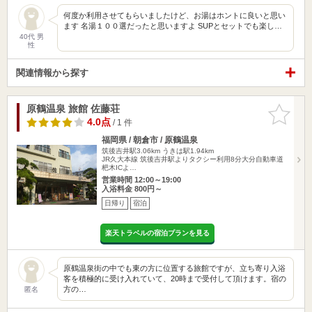
何度か利用させてもらいましたけど、お湯はホントに良いと思い
ます 名湯１００選だったと思いますよ SUPとセットでも楽し…
40代 男
性
関連情報から探す
原鶴温泉 旅館 佐藤荘
お気に入
りに追加
4.0点
/ 1 件
福岡県 / 朝倉市 / 原鶴温泉
筑後吉井駅3.06km
うきは駅1.94km
JR久大本線 筑後吉井駅よりタクシー利用8分大分自動車道
杷木ICよ…
営業時間 12:00～19:00
入浴料金 800円～
日帰り
宿泊
楽天トラベルの宿泊プランを見る
原鶴温泉街の中でも東の方に位置する旅館ですが、立ち寄り入浴
客を積極的に受け入れていて、20時まで受付して頂けます。宿の
方の…
匿名