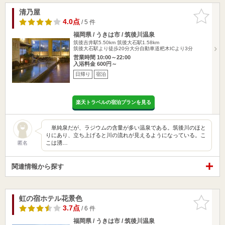
清乃屋
お気に入
りに追加
4.0点
/ 5 件
福岡県 / うきは市 / 筑後川温泉
筑後吉井駅5.50km
筑後大石駅1.58km
筑後大石駅より徒歩20分大分自動車道杷木ICより3分
営業時間 10:00～22:00
入浴料金 600円～
日帰り
宿泊
楽天トラベルの宿泊プランを見る
単純泉だが、ラジウムの含量が多い温泉である。筑後川のほと
りにあり、立ち上げると川の流れが見えるようになっている。こ
こは湧…
匿名
関連情報から探す
虹の宿ホテル花景色
お気に入
りに追加
3.7点
/ 6 件
福岡県 / うきは市 / 筑後川温泉