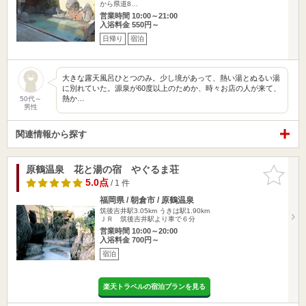
から県道8…
営業時間 10:00～21:00
入浴料金 550円～
日帰り
宿泊
大きな露天風呂ひとつのみ。少し境があって、熱い湯とぬるい湯
に別れていた。源泉が60度以上のためか、時々お店の人が来て、
熱か…
50代～
男性
関連情報から探す
原鶴温泉 花と湯の宿 やぐるま荘
お気に入
りに追加
5.0点
/ 1 件
福岡県 / 朝倉市 / 原鶴温泉
筑後吉井駅3.05km
うきは駅1.90km
ＪＲ 筑後吉井駅より車で６分
営業時間 10:00～20:00
入浴料金 700円～
宿泊
楽天トラベルの宿泊プランを見る