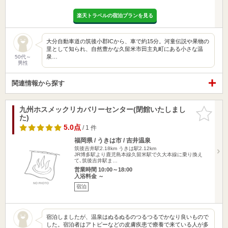
楽天トラベルの宿泊プランを見る
大分自動車道の筑後小郡ICから、車で約15分。河童伝説や果物の
里として知られ、自然豊かな久留米市田主丸町にある小さな温
泉…
50代～
男性
関連情報から探す
九州ホスメックリカバリーセンター(閉館いたしまし
お気に入
た)
りに追加
5.0点
/ 1 件
福岡県 / うきは市 / 吉井温泉
筑後吉井駅2.18km
うきは駅2.12km
JR博多駅より鹿児島本線久留米駅で久大本線に乗り換え
て､筑後吉井駅ま…
営業時間 10:00～18:00
入浴料金 ～
宿泊
宿泊しましたが、温泉はぬるぬるのつるつるでかなり良いもので
した。宿泊者はアトピーなどの皮膚疾患で療養で来ている人が多