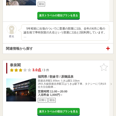
宿泊
楽天トラベルの宿泊プランを見る
5年程前に出張のついでに普通の部屋に1泊、去年の6月に母の
誕生祝で準特別室の久住という部屋に1泊と2回利用しています。
…
匿名
関連情報から探す
泰泉閣
お気に入
りに追加
3.0点
/ 3 件
福岡県 / 朝倉市 / 原鶴温泉
筑後吉井駅2.85km
うきは駅2.33km
JR久大線筑後吉井駅又はうきは駅下車、タクシーにて約15
分大分自動車…
営業時間 11:00～20:00
入浴料金 1,000円～
日帰り
宿泊
楽天トラベルの宿泊プランを見る