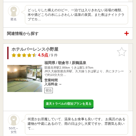
どっしりした構えのロビー、一泊では入りきれない浴場の種類、
米や酒どころの水にふさわしい温泉の泉質。また夜はナイトクラ
ブでカ…
匿名
関連情報から探す
ホテルパーレンス小野屋
お気に入
りに追加
4.5点
/ 9 件
福岡県 / 朝倉市 / 原鶴温泉
筑後吉井駅2.86km
うきは駅1.97km
JR久大線筑後吉井駅、久大線うきは駅より、共にタクシー
で約10分大分…
営業時間
入浴料金 ～
宿泊
楽天トラベルの宿泊プランを見る
何度かお邪魔していて、温泉もお食事も良いです。 お風呂のある
建物が中庭にあるので、雨の日は少し大変ですか、雰囲気も良い
て…
50代～
女性