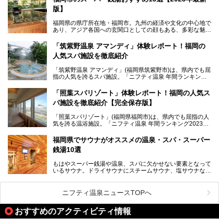
版】
「ふだん着の温泉 鶴は千年」は、吉井温泉にある日帰り入
浴施設。源泉100％かけ流しの極上美肌湯を楽しめ、近隣の
福岡県の県庁所在地・福岡市。九州の経済や文化の中心地で
住民や温泉ファンに愛され続けています。今回は筆者自ら日
あり、アジア各国への玄関口としての顔もある、多彩な魅力
帰り入浴し、自慢の温泉を中心に詳細レビューします！
をもつ大都市です。
「筑紫野温泉 アマンディ」体験レポート！福岡の
そんな福岡市は、スーパー銭湯も多種多彩。玄界灘を眺めら
人気スパ施設を徹底紹介
れるリゾート気分満点のスーパー銭湯から、繁華街近くのレ
トロな銭湯、泉質自慢の天然温泉まで、福岡市で行ってみた
「筑紫野温泉 アマンディ」(福岡県筑紫野市)は、県内でも屈
いスーパー銭湯を一挙ご紹介します。
指の人気を誇るスパ施設。「ニフティ温泉 年間ランキング2
022」では、福岡県岩盤浴部門第１位を獲得。いつも多くの
入浴客で賑わっています。
「照葉スパリゾート」体験レポート！福岡の人気ス
パ施設を徹底紹介【完全保存版】
そこで今回は、ニフティ温泉ライターである筆者が現地訪
問。週替わりで男女入替制の温泉・サウナや岩盤浴・VIPル
「照葉スパリゾート」(福岡県福岡市)は、県内でも屈指の人
ーム・併設するレストランを体験し、それらの全貌を徹底紹
気を誇る温浴施設。「ニフティ温泉 年間ランキング2023」
介します！
では福岡県総合第３位を獲得し、平日・土日を問わず多くの
常連客で賑わっています。
福岡県でサウナがオススメの温泉・スパ・スーパー
銭湯10選
そこで今回は、ニフティ温泉ライターである筆者が現地体
験。超人気の岩盤房(岩盤浴)をはじめ、スパ＆サウナ・アミ
もはやスーパー銭湯や温泉、スパに欠かせない要素となって
ューズメント・宿泊施設・グルメ・その他施設まで、多彩な
いるサウナ。ドライサウナにスチームサウナ、塩サウナな
る全貌と魅力を徹底紹介します！
ど、いくつか異なるタイプが楽しめたり、水風呂や外気浴ス
ペース、ロウリュウなど、心ゆくまで楽しむためのサービス
が充実した施設も多くみられます。
ニフティ温泉ニュースTOPへ
今回はそんなサウナにこだわった、福岡県内のオススメ温
泉・銭湯・スパを10件紹介したいと思います！
おすすめのアクティビティ情報