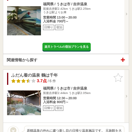
福岡県 / うきは市 / 吉井温泉
筑後吉井駅2.42km
うきは駅2.25km
うきは駅よりお車
営業時間 13:00～20:00
入浴料金 700円～
日帰り
宿泊
楽天トラベルの宿泊プランを見る
関連情報から探す
ふだん着の温泉 鶴は千年
お気に入
りに追加
3.7点
/ 6 件
福岡県 / うきは市 / 吉井温泉
筑後吉井駅2.44km
うきは駅2.05km
営業時間 12:30～20:00
入浴料金 800円～
日帰り
宿泊
原鶴温泉の外れに建つ新し目の日帰り温泉施設です。 元旅館を大