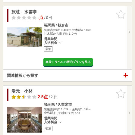
旅荘 水雲亭
お気に入
りに追加
-点
/ 0 件
福岡県 / 朝倉市
筑後吉井駅10.40km
甘木駅4.51km
甘木駅から車で約１０分
営業時間
入浴料金 ～
宿泊
楽天トラベルの宿泊プランを見る
関連情報から探す
湯元 小林
お気に入
りに追加
2.5点
/ 2 件
福岡県 / 久留米市
筑後吉井駅11.05km
金島駅1.09km
金島駅よりお車にて約５分
営業時間
入浴料金 ～
宿泊