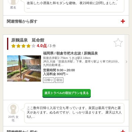
改装した小洒落た和モダンな建物。 夜21時前に訪問しました。
…
匿名
関連情報から探す
原鶴温泉 延命館
お気に入
りに追加
4.0点
/ 3 件
福岡県 / 朝倉市杷木志波 / 原鶴温泉
筑後吉井駅2.75km
うきは駅2.18km
JR久大線「筑後吉井駅」下車、最寄り駅より車で約10分。
九州自動車道…
営業時間 9:00～20:00
入浴料金 800円～
日帰り
宿泊
楽天トラベルの宿泊プランを見る
ここ数年日帰り入浴で立ち寄っています。泉質は最高で室内と露
天があります。ぬるめですが、しっかり温まります。 露天は大人
5人…
20代 女
性