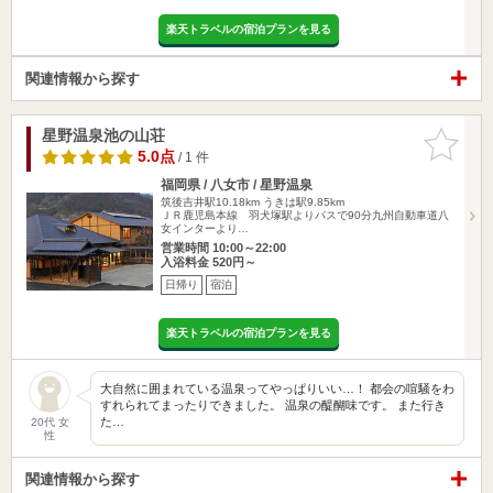
楽天トラベルの宿泊プランを見る
関連情報から探す
星野温泉池の山荘
お気に入
りに追加
5.0点
/ 1 件
福岡県 / 八女市 / 星野温泉
筑後吉井駅10.18km
うきは駅9.85km
ＪＲ鹿児島本線 羽犬塚駅よりバスで90分九州自動車道八
女インターより…
営業時間 10:00～22:00
入浴料金 520円～
日帰り
宿泊
楽天トラベルの宿泊プランを見る
大自然に囲まれている温泉ってやっぱりいい…！ 都会の喧騒をわ
すれられてまったりできました。 温泉の醍醐味です。 また行き
た…
20代 女
性
関連情報から探す