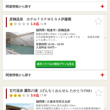
関連情報から探す
原鶴温泉 ホテルＴＯＰＭＥＧＡ伊藤園
お気に入
りに追加
1.0点
/ 1 件
福岡県 / 朝倉市 / 原鶴温泉
筑後吉井駅2.95km
うきは駅2.22km
大分自動車道杷木インターより車で５分 ・ 筑後吉井駅
よりお車にて１０…
営業時間 15:00～18:00
入浴料金 500円～
日帰り
宿泊
楽天トラベルの宿泊プランを見る
関連情報から探す
玄竹温泉 鷹取の湯（げんちくおんせん たかとりのゆ）
お気に入
りに追加
3.0点
/ 7 件
福岡県 / 久留米市田主丸町
筑後吉井駅2.97km
田主丸駅3.03km
JR久大本線田主丸駅からタクシー12分大分自動車道朝倉IC