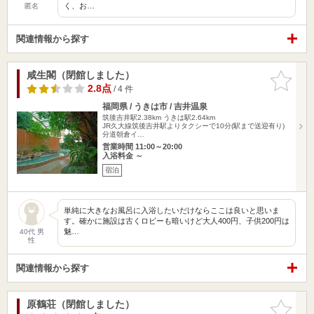
く、お…
匿名
関連情報から探す
咸生閣（閉館しました）
お気に入
りに追加
2.8点
/ 4 件
福岡県 / うきは市 / 吉井温泉
筑後吉井駅2.38km
うきは駅2.64km
JR久大線筑後吉井駅よりタクシーで10分(駅まで送迎有り)
分道朝倉イ…
営業時間 11:00～20:00
入浴料金 ～
宿泊
単純に大きなお風呂に入浴したいだけならここは良いと思いま
す。確かに施設は古くロビーも暗いけど大人400円、子供200円は
魅…
40代 男
性
関連情報から探す
原鶴荘（閉館しました）
お気に入