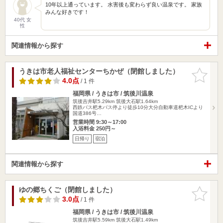
10年以上通っています。 水害後も変わらず良い温泉です。 家族
みんな好きです！
40代 女
性
関連情報から探す
うきは市老人福祉センターちかぜ（閉館しました）
お気に入
りに追加
4.0点
/ 1 件
福岡県 / うきは市 / 筑後川温泉
筑後吉井駅5.29km
筑後大石駅1.64km
西鉄バス杷木バス停より徒歩10分大分自動車道杷木ICより
国道386号…
営業時間 9:30～17:00
入浴料金 250円～
日帰り
宿泊
関連情報から探す
ゆの郷ちくご（閉館しました）
お気に入
りに追加
3.0点
/ 1 件
福岡県 / うきは市 / 筑後川温泉
筑後吉井駅5.59km
筑後大石駅1.49km