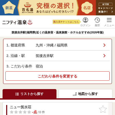
購入済チケットはこちら
ログイン
履歴
メニュー
筑後吉井駅(福岡県)近くの温泉宿・温泉旅館・ホテルおすすめ(2026年版)
1. 都道府県
九州・沖縄 / 福岡県
2. 沿線・駅
筑後吉井駅
3. こだわり条件
宿泊
こだわり条件を変更する
リストから探す
地図から探す
ニュー筑水荘
お気に入
りに追加
-点
/ 0 件