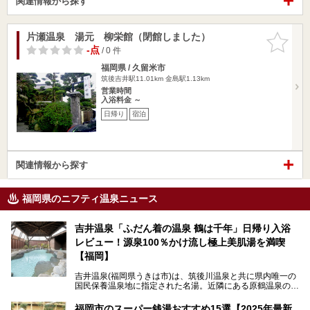
関連情報から探す
片瀬温泉 湯元 柳栄館（閉館しました）
お気に入
りに追加
-点
/ 0 件
福岡県 / 久留米市
筑後吉井駅11.01km
金島駅1.13km
営業時間
入浴料金 ～
日帰り
宿泊
関連情報から探す
福岡県のニフティ温泉ニュース
吉井温泉「ふだん着の温泉 鶴は千年」日帰り入浴
レビュー！源泉100％かけ流し極上美肌湯を満喫
【福岡】
吉井温泉(福岡県うきは市)は、筑後川温泉と共に県内唯一の
国民保養温泉地に指定された名湯。近隣にある原鶴温泉の観
光地風情と異なり、長閑な田園地帯に佇む小さな温泉地で
す。
福岡市のスーパー銭湯おすすめ15選【2025年最新