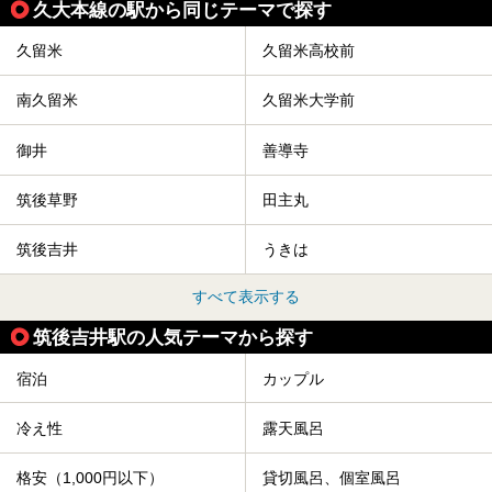
久大本線の駅から同じテーマで探す
久留米
久留米高校前
南久留米
久留米大学前
御井
善導寺
筑後草野
田主丸
筑後吉井
うきは
すべて表示する
筑後吉井駅の人気テーマから探す
宿泊
カップル
冷え性
露天風呂
格安（1,000円以下）
貸切風呂、個室風呂