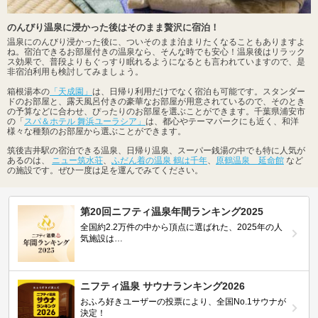
のんびり温泉に浸かった後はそのまま贅沢に宿泊！
温泉にのんびり浸かった後に、ついそのまま泊まりたくなることもありますよ
ね。宿泊できるお部屋付きの温泉なら、そんな時でも安心！温泉後はリラック
ス効果で、普段よりもぐっすり眠れるようになるとも言われていますので、是
非宿泊利用も検討してみましょう。
箱根湯本の
「天成園」
は、日帰り利用だけでなく宿泊も可能です。スタンダー
ドのお部屋と、露天風呂付きの豪華なお部屋が用意されているので、そのとき
の予算などに合わせ、ぴったりのお部屋を選ぶことができます。千葉県浦安市
の「
スパ＆ホテル 舞浜ユーラシア」
は、都心やテーマパークにも近く、和洋
様々な種類のお部屋から選ぶことができます。
筑後吉井駅の宿泊できる温泉、日帰り温泉、スーパー銭湯の中でも特に人気が
あるのは、
ニュー筑水荘
、
ふだん着の温泉 鶴は千年
、
原鶴温泉 延命館
など
の施設です。ぜひ一度は足を運んでみてください。
第20回ニフティ温泉年間ランキング2025
全国約2.2万件の中から頂点に選ばれた、2025年の人
気施設は…
ニフティ温泉 サウナランキング2026
おふろ好きユーザーの投票により、全国No.1サウナが
決定！