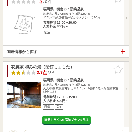
りに追加
-点
/ 0 件
福岡県 / 朝倉市 / 原鶴温泉
筑後吉井駅3.05km
うきは駅1.80km
JR久大本線筑後吉井駅からタクシーで10分
営業時間 11:00～20:00
入浴料金 600円～
宿泊
関連情報から探す
花農家 和みの湯（閉館しました）
お気に入
りに追加
2.7点
/ 8 件
福岡県 / 朝倉市 / 原鶴温泉
筑後吉井駅4.26km
うきは駅4.28km
久大本線 筑後吉井駅よりタクシー利用20分大分自動車道
朝倉ICより…
営業時間 12:00～15:00
入浴料金 800円～
日帰り
宿泊
楽天トラベルの宿泊プランを見る