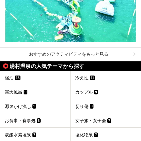
おすすめのアクティビティをもっと見る
湯村温泉の人気テーマから探す
宿泊
冷え性
13
11
露天風呂
カップル
9
9
源泉かけ流し
切り傷
9
9
お食事・食事処
女子旅・女子会
8
7
炭酸水素塩泉
塩化物泉
7
7