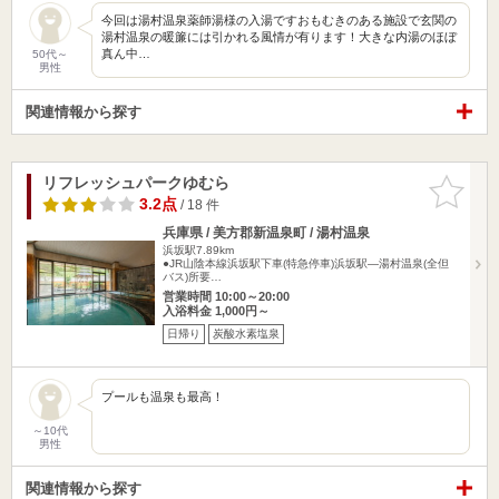
今回は湯村温泉薬師湯様の入湯ですおもむきのある施設で玄関の
湯村温泉の暖簾には引かれる風情が有ります！大きな内湯のほぼ
真ん中…
50代～
男性
関連情報から探す
リフレッシュパークゆむら
お気に入
りに追加
3.2点
/ 18 件
兵庫県 / 美方郡新温泉町 / 湯村温泉
浜坂駅7.89km
●JR山陰本線浜坂駅下車(特急停車)浜坂駅―湯村温泉(全但
バス)所要…
営業時間 10:00～20:00
入浴料金 1,000円～
日帰り
炭酸水素塩泉
プールも温泉も最高！
～10代
男性
関連情報から探す