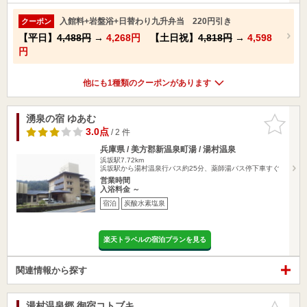
入館料+岩盤浴+日替わり九升弁当 220円引き
クーポン
【平日】
4,488円
→
4,268円
【土日祝】
4,818円
→
4,598
円
他にも1種類のクーポンがあります
湧泉の宿 ゆあむ
お気に入
りに追加
3.0点
/ 2 件
兵庫県 / 美方郡新温泉町湯 / 湯村温泉
浜坂駅7.72km
浜坂駅から湯村温泉行バス約25分、薬師湯バス停下車すぐ
営業時間
入浴料金 ～
宿泊
炭酸水素塩泉
楽天トラベルの宿泊プランを見る
関連情報から探す
湯村温泉郷 御宿コトブキ
お気に入