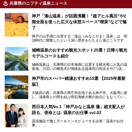
兵庫県のニフティ温泉ニュース
神戸「湊山温泉」が話題沸騰！ "超アヒル風呂"や2
階全面を使った広大な休憩スペース"喫泉"などで魅
了
神戸の山手側に位置する「湊山（みなとやま）温泉」は、明
治時代に開業したという深い歴史をたたえた湯どころです。
そんな長寿の温泉が今、話題となっています。理由は湯船い
っぱいに浮かぶアヒルちゃん。さらに、ゆったりくつろげて
城崎温泉のおすすめ観光スポット25選！日帰り観光
コワーキングも可能な休憩スペースも人気に。斬新な企画や
モデルコースも紹介
設備で人々をアッと驚かせる湊山温泉の魅力をリポートしま
す。
城崎温泉は、兵庫県の日本海側に位置する観光客に人気の温
泉地。川沿いの柳並木が情緒ある温泉街の街歩きや7つある
外湯巡り、ロープウェイからの絶景、冬のカニ料理などで知
られています。鉄道の駅から温泉街が近く、歩いて回るのに
神戸市のスーパー銭湯おすすめ15選 【2025年最新
ちょうどよい規模で、日帰りでの訪問にもおすすめです。
版】
この記事では、城崎温泉と周辺の見どころから厳選した25
大阪府の西、兵庫県の県庁所在地である神戸市。大阪湾に面
の観光スポットをピックアップ。温泉やご当地グルメなどを
し、淡路島との間を結ぶ明石海峡大橋の始点にもなっていま
盛り込んだ日帰り観光モデルコースも紹介しているので、ぜ
す。古くから港町として栄え、異国情緒の残る異人館街や中
ひ参考にしてくださいね！
華街をはじめ、きらびやかに発展したハーバーランドなど、
西日本人気No.1「神戸みなと温泉 蓮」総支配人が
人気観光スポットもめじろ押しです。
語る、使命とは- 温泉のお仕事 vol.02
そして、温泉好きの視点から見ると、神戸市といえば何とい
っても「有馬温泉」。日本三古湯の一角をなす、歴史ある名
温浴施設で働く方々をインタビューする企画「温泉のお仕
湯です。そのお湯をリーズナブルに体験できる健康ランドや
事」。
スーパー銭湯があったら……。今回はそんな希望に沿う施設
第2弾はニフティ温泉年間ランキング2018で全国総合ランキ
も含め、おすすめのスパ銭をピックアップしてご紹介してい