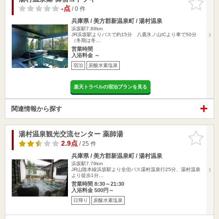
りに追加
-点
/ 0 件
兵庫県 / 美方郡新温泉町 / 湯村温泉
浜坂駅7.88km
JR浜坂駅よりバスで約15分 八鹿氷ノ山ICより車で50分
（冬期は冬…
営業時間
入浴料金 ～
宿泊
炭酸水素塩泉
楽天トラベルの宿泊プランを見る
関連情報から探す
湯村温泉観光交流センター 薬師湯
お気に入
りに追加
2.9点
/ 25 件
兵庫県 / 美方郡新温泉町 / 湯村温泉
浜坂駅7.79km
JR山陰本線浜坂駅より全但バス湯村温泉行25分、湯村温泉
より徒歩1分…
営業時間 8:30～21:30
入浴料金 500円～
日帰り
炭酸水素塩泉