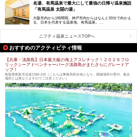
ング西日本1位、2年連続「ベストオブ宿泊賞」に輝いた
きます！
名湯、有馬温泉で最大にして最強の日帰り温泉施設
「神戸みなと温泉 蓮」の魅力に迫りました！
「有馬温泉 太閤の湯」
大阪市内から1時間弱、神戸市内からはなんと30分で向かえ
る、日本を代表する温泉地、有馬温泉。
そのなかでも最大の規模を誇る「有馬温泉 太閤の湯」は、
有名な「金泉」と「銀泉」に加え、人工のの炭酸泉まで楽し
める、ある意味「最強」ともいえる施設です。
ニフティ温泉ニュースTOPへ
今回は自慢のお湯をメインにその魅力の数々を紹介します！
おすすめのアクティビティ情報
【兵庫・淡路島】日本最大級の海上アスレチック！２０２６フロ
リックシーアドベンチャーパーク淡路島がまたさらにグレードア
ップ！
鳥取県鳥取市浜坂1390‐228（こちらは事務局所在地となり、開催場所や受付、集合
場所とは異なりますのでご注意ください）