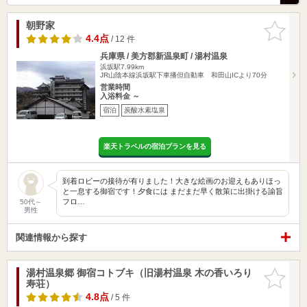
朝野家
お気に入
りに追加
4.4点
/ 12 件
兵庫県 / 美方郡新温泉町 / 湯村温泉
浜坂駅7.99km
JR山陰本線浜坂駅下車播但自動車 和田山ICより70分
営業時間
入浴料金 ～
宿泊
炭酸水素塩泉
楽天トラベルの宿泊プランを見る
到着ロビーの接待が有りました！大きな絵画のお迎えもありほっ
と一息する御宿です！夕食には まだまだ早く散策に出掛ける諭旨
フロ…
50代～
男性
関連情報から探す
湯村温泉郷 御宿コトブキ（旧湯村温泉 木の香いろり
お気に入
寿荘）
りに追加
4.8点
/ 5 件