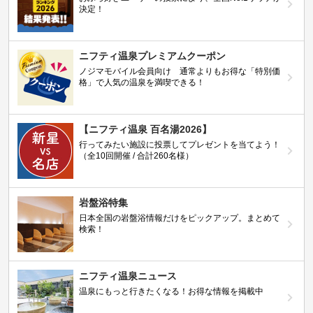
決定！
ニフティ温泉プレミアムクーポン
ノジマモバイル会員向け 通常よりもお得な「特別価
格」で人気の温泉を満喫できる！
【ニフティ温泉 百名湯2026】
行ってみたい施設に投票してプレゼントを当てよう！
（全10回開催 / 合計260名様）
岩盤浴特集
日本全国の岩盤浴情報だけをピックアップ。まとめて
検索！
ニフティ温泉ニュース
温泉にもっと行きたくなる！お得な情報を掲載中