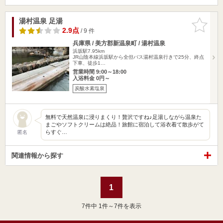
湯村温泉 足湯
お気に入
りに追加
2.9点
/ 9 件
兵庫県 / 美方郡新温泉町 / 湯村温泉
浜坂駅7.95km
JR山陰本線浜坂駅から全但バス湯村温泉行きで25分、終点
下車、徒歩1…
営業時間 9:00～18:00
入浴料金 0円～
炭酸水素塩泉
無料で天然温泉に浸りまくり！贅沢ですね♪足湯しながら温泉た
まごやソフトクリームは絶品！旅館に宿泊して浴衣着て散歩がて
らすぐ…
匿名
関連情報から探す
1
7
件中 1件～7件を表示