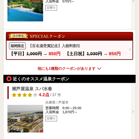
入浴料金 570円～
日帰り
【百名湯受賞記念】入館料割引
期間限定
【平日】
1,000円
→
850円
【土日祝】
1,030円
→
850円
他にも1種類のクーポンがあります
近くのオススメ温泉クーポン
潮芦屋温泉 スパ水春
4.2点
/ 37 件
兵庫県 / 芦屋市
営業時間 9:00～25:00
入浴料金 1,870円～
日帰り