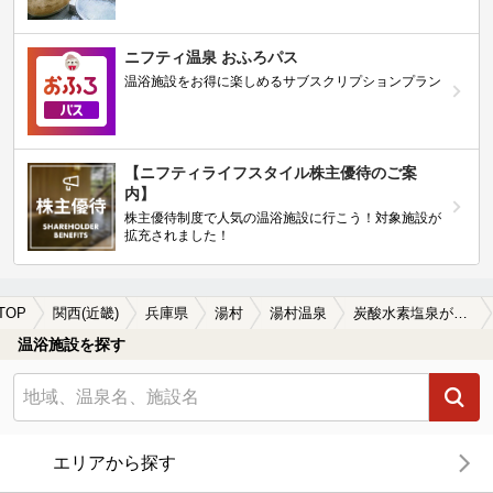
ニフティ温泉 おふろパス
温浴施設をお得に楽しめるサブスクリプションプラン
【ニフティライフスタイル株主優待のご案
内】
株主優待制度で人気の温浴施設に行こう！対象施設が
拡充されました！
TOP
関西(近畿)
兵庫県
湯村
湯村温泉
炭酸水素塩泉が楽しめる湯村温泉の温泉、日帰り温泉、スーパー銭湯おすすめ
温浴施設を探す
エリアから探す