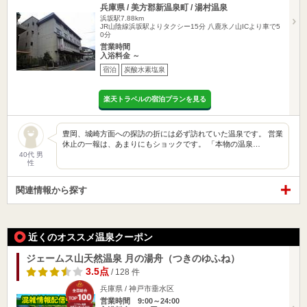
兵庫県 / 美方郡新温泉町 / 湯村温泉
浜坂駅7.88km
JR山陰線浜坂駅よりタクシー15分 八鹿氷ノ山ICより車で5
0分
営業時間
入浴料金 ～
宿泊
炭酸水素塩泉
楽天トラベルの宿泊プランを見る
豊岡、城崎方面への探訪の折には必ず訪れていた温泉です。 営業
休止の一報は、あまりにもショックです。 「本物の温泉…
40代 男
性
関連情報から探す
近くのオススメ温泉クーポン
ジェームス山天然温泉 月の湯舟（つきのゆふね）
3.5点
/ 128 件
兵庫県 / 神戸市垂水区
営業時間 9:00～24:00