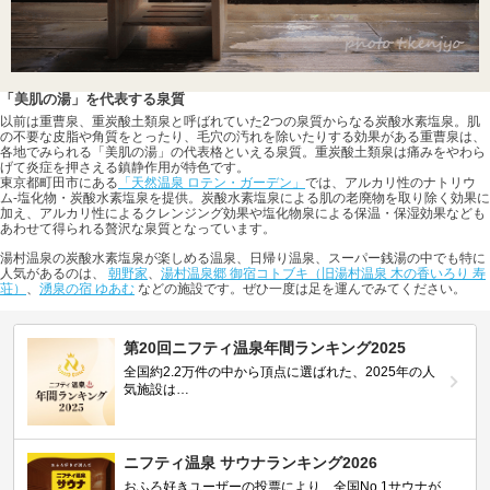
「美肌の湯」を代表する泉質
以前は重曹泉、重炭酸土類泉と呼ばれていた2つの泉質からなる炭酸水素塩泉。肌
の不要な皮脂や角質をとったり、毛穴の汚れを除いたりする効果がある重曹泉は、
各地でみられる「美肌の湯」の代表格といえる泉質。重炭酸土類泉は痛みをやわら
げて炎症を押さえる鎮静作用が特色です。
東京都町田市にある
「天然温泉 ロテン・ガーデン」
では、アルカリ性のナトリウ
ム-塩化物・炭酸水素塩泉を提供。炭酸水素塩泉による肌の老廃物を取り除く効果に
加え、アルカリ性によるクレンジング効果や塩化物泉による保温・保湿効果なども
あわせて得られる贅沢な泉質となっています。
湯村温泉の炭酸水素塩泉が楽しめる温泉、日帰り温泉、スーパー銭湯の中でも特に
人気があるのは、
朝野家
、
湯村温泉郷 御宿コトブキ（旧湯村温泉 木の香いろり 寿
荘）
、
湧泉の宿 ゆあむ
などの施設です。ぜひ一度は足を運んでみてください。
第20回ニフティ温泉年間ランキング2025
全国約2.2万件の中から頂点に選ばれた、2025年の人
気施設は…
ニフティ温泉 サウナランキング2026
おふろ好きユーザーの投票により、全国No.1サウナが