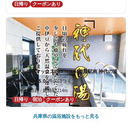
日帰り
クーポンあり
ホテルリブマックスPREMIUM姫路駅南 神代の湯
★
★
★
★
★
5.0
1件の口コミ
兵庫県 / 姫路 / 姫路駅214m
日帰り
宿泊
クーポンあり
兵庫県の
温浴施設をもっと見る