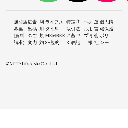
加盟店
広告
利
ライフス
特定商
ヘ
採
運
個人情
募集
出稿
用
タイル
取引法
ル
用
営
報保護
(資料
のご
規
MEMBER
に基づ
プ
情
会
ポリ
請求)
案内
約
S+規約
く表記
報
社
シー
©NIFTY Lifestyle Co., Ltd.