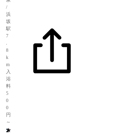
/
浜
坂
駅
7
.
8
k
m
入
浴
料
5
0
0
円
～
★
2
2