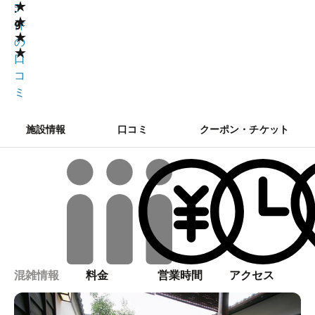
★
.
5
★
9
件
★
の
★
口
コ
ミ
施設情報
口コミ
クーポン・チケット
混雑情報
料金
営業時間
アクセス