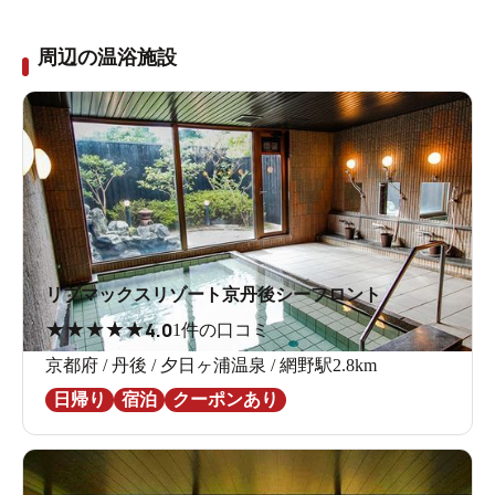
周辺の温浴施設
リブマックスリゾート京丹後シーフロント
★
★
★
★
★
4.0
1件の口コミ
京都府 / 丹後 / 夕日ヶ浦温泉 / 網野駅2.8km
日帰り
宿泊
クーポンあり