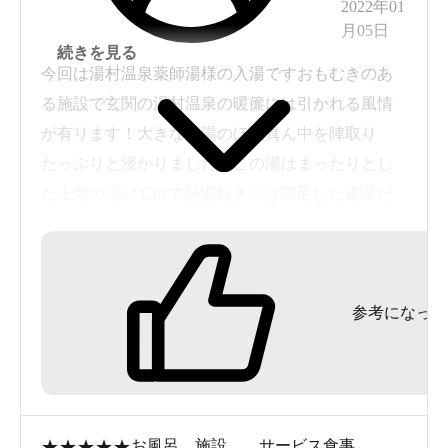
2022年01
月05日
続きを見る
今回は湯村温泉薬師湯様の入湯ですおもむきのあ
る施設で玄関の湯村温泉の暖簾には引かれる風情
が有ります！大きな内湯のほぼ真ん中を陣取り
たっぷりと浸かりました！この湯はまったりとし
た上等の湯42℃位で熱湯好きには満足した適温だ
と思います露天風呂が利用者の人数に対してやや
狭いかな様子を見て入湯しのんびりと足を伸ばし
て楽しめるいい湯です冬季は雪も積もり中々の風
参考になった
景です！源泉の詳しくは判りませんが山陰を代表
する泉質だと思います飽きの来ない正統派の湯に
感銘し後は温泉街をぶらり散し策 夢のある湯村温
泉でした❗
★
★
★
★
★
お風呂
施設
サービス
食事