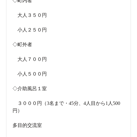
◇町内者
確かに近隣の七釜温泉と比較すると、どうしても
大人３５０円
地味な部類になるかもしれませんが、こちらは賑
小人２５０円
やかな温泉風情を感じる事が出来ました。
◇町外者
大人７００円
小人５００円
◇介助風呂１室
３０００円（3名まで・45分、4人目から1人500
円）
多目的交流室