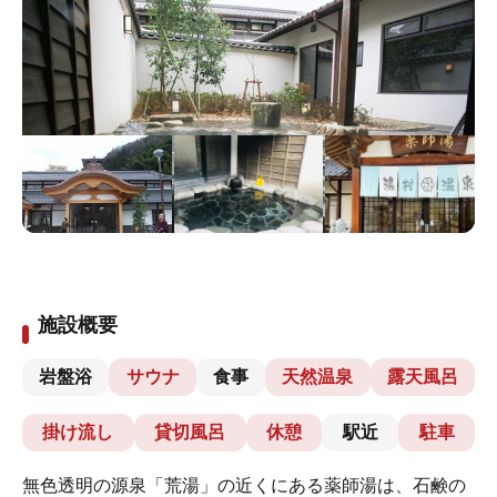
施設概要
岩盤浴
サウナ
食事
天然温泉
露天風呂
掛け流し
貸切風呂
休憩
駅近
駐車
無色透明の源泉「荒湯」の近くにある薬師湯は、石鹸の