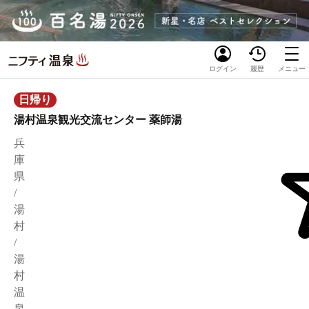
ログイン
履歴
メニュー
日帰り
湯村温泉観光交流センター 薬師湯
兵
庫
県
/
湯
村
/
湯
村
温
泉