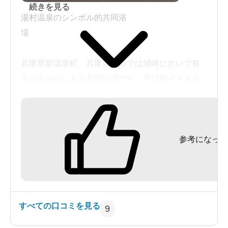
続きを見る
湯村温泉のシンボル的共同浴
場
兵庫県新温泉町、兵庫県北部では城崎に次いで有
名な温泉街にある共同浴場です。平日朝イチ入浴
しました。
入浴料金は、一般客は500円、過去口コミより値上
がりしている感じ。施設は大変綺麗です。また最
参考になった
廉価品ではありますが、一応リンスインシャン
プーとボディソープがありました。
平日の朝とは言えども、さすがに有名な温泉地の
為か、朝からなかなかの賑わい。観光客と地元客
が半々位で訪れます。
すべての口コミを見る
9
温泉に関しては、荒湯・薬師湯混合泉、詳細は省