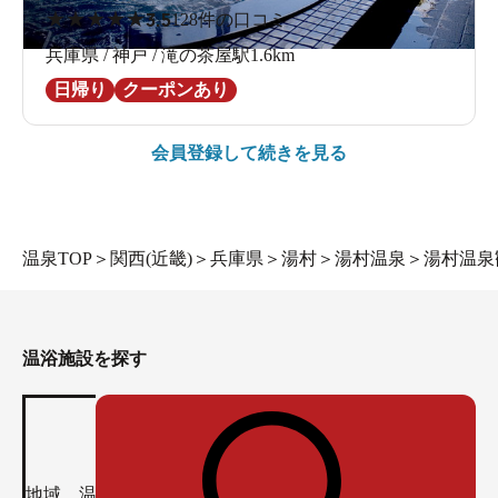
★
★
★
★
★
3.5
128件の口コミ
兵庫県 / 神戸 / 滝の茶屋駅1.6km
日帰り
クーポンあり
会員登録して続きを見る
温泉TOP
＞
関西(近畿)
＞
兵庫県
＞
湯村
＞
湯村温泉
＞
湯村温泉
温浴施設を探す