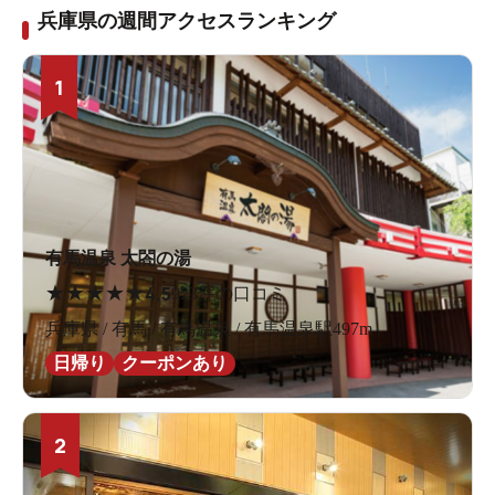
兵庫県の週間アクセスランキング
1
有馬温泉 太閤の湯
★
★
★
★
★
4.5
923件の口コミ
兵庫県 / 有馬 / 有馬温泉 / 有馬温泉駅497m
日帰り
クーポンあり
2