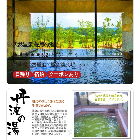
天然温泉 佐用の湯
★
★
★
★
★
3.2
13件の口コミ
兵庫県 / 西播磨 / 播磨徳久駅2.3km
日帰り
宿泊
クーポンあり