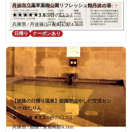
丹波市立薬草薬樹公園リフレッシュ館丹波の湯
★
★
★
★
★
3.8
20件の口コミ
兵庫県 / 丹波篠山 / 船町口駅4.4km
日帰り
クーポンあり
【姫路の日帰り温泉】姫路市はやしだ交流セン
ター ゆたりん
★
★
★
★
★
3.3
20件の口コミ
兵庫県 / 姫路 / 東觜崎駅4.1km