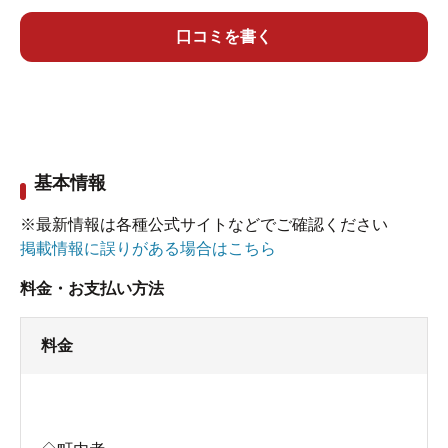
きますが、加温無・加水有・掛け流し。消毒につ
いては湯口の湯を飲泉してみたが全く感知しませ
口コミを書く
んでした。分析表からして無色透明、無臭、無味
と思いきや、当日は何故か少しツルヌル感あり。
しかしながら大きな特徴はありません。
写真のような大きな内湯と、こぢんまりとした露
基本情報
天風呂あり(景観無し)。
※最新情報は各種公式サイトなどでご確認ください
温泉タマゴ製造施設からは少し離れますが、施設
掲載情報に誤りがある場合はこちら
入口には同様にタマゴが製造されていました。無
料金・お支払い方法
料の足湯もあり。
結構広い駐車場が併設されています。券方式です
料金
が、利用すれば一定時間無料サービスが受けられ
る様子。当日は宿から歩いて行きましたので利用
せず。