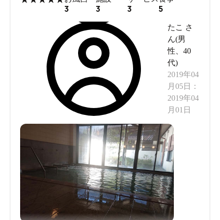
3
3
3
5
たこ
さ
ん(
男
性
、
40
代
)
2019年04
月05日
：
2019年04
月01日