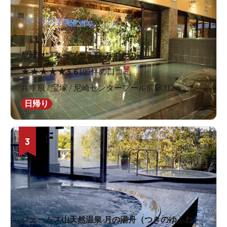
尼崎センタープール前 みずきの湯
★
★
★
★
★
3.6
105件の口コミ
兵庫県 / 宝塚 / 尼崎センタープール前駅312m
日帰り
3
ジェームス山天然温泉 月の湯舟（つきのゆふね）