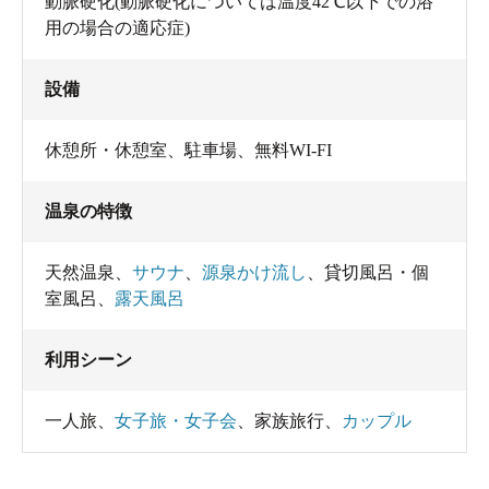
動脈硬化(動脈硬化については温度42℃以下での浴
用の場合の適応症)
設備
休憩所・休憩室
、
駐車場
、
無料WI-FI
温泉の特徴
天然温泉
、
サウナ
、
源泉かけ流し
、
貸切風呂・個
室風呂
、
露天風呂
利用シーン
一人旅
、
女子旅・女子会
、
家族旅行
、
カップル