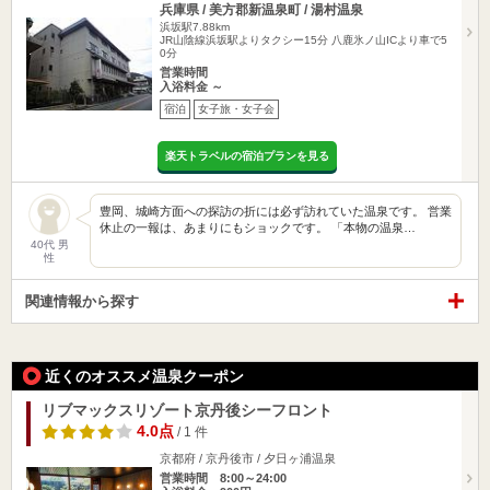
兵庫県 / 美方郡新温泉町 / 湯村温泉
浜坂駅7.88km
JR山陰線浜坂駅よりタクシー15分 八鹿氷ノ山ICより車で5
0分
営業時間
入浴料金 ～
宿泊
女子旅・女子会
楽天トラベルの宿泊プランを見る
豊岡、城崎方面への探訪の折には必ず訪れていた温泉です。 営業
休止の一報は、あまりにもショックです。 「本物の温泉…
40代 男
性
関連情報から探す
近くのオススメ温泉クーポン
リブマックスリゾート京丹後シーフロント
4.0点
/ 1 件
京都府 / 京丹後市 / 夕日ヶ浦温泉
営業時間 8:00～24:00