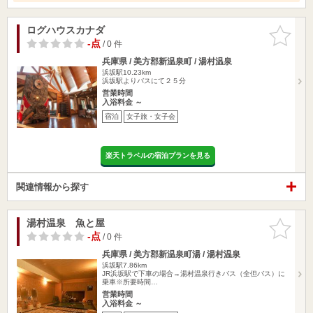
ログハウスカナダ
お気に入
りに追加
-点
/ 0 件
兵庫県 / 美方郡新温泉町 / 湯村温泉
浜坂駅10.23km
浜坂駅よりバスにて２５分
営業時間
入浴料金 ～
宿泊
女子旅・女子会
楽天トラベルの宿泊プランを見る
関連情報から探す
湯村温泉 魚と屋
お気に入
りに追加
-点
/ 0 件
兵庫県 / 美方郡新温泉町湯 / 湯村温泉
浜坂駅7.86km
JR浜坂駅で下車の場合→湯村温泉行きバス（全但バス）に
乗車※所要時間…
営業時間
入浴料金 ～