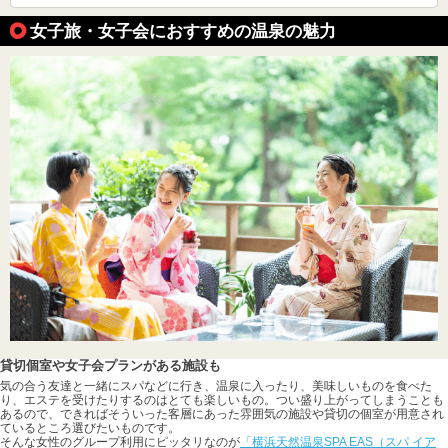
女子旅・女子会におすすめの温泉の魅力
貸切個室や女子会プランがある施設も
気の合う友達と一緒にスパなどに行き、温泉に入ったり、美味しいものを食べた
り、エステを受けたりするのはとても楽しいもの。つい盛り上がってしまうことも
あるので、できればそういった客層にあった雰囲気の施設や貸切の個室が用意され
ているところ選びたいものです。
そんな女性のグループ利用にピッタリなのが
「横浜天然温泉SPA EAS（スパ イア