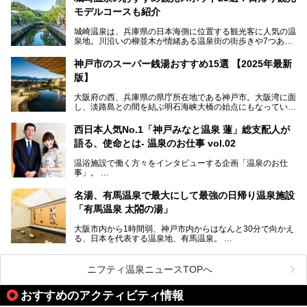
コワーキングも可能な休憩スペースも人気に。斬新な企画や
モデルコースも紹介
設備で人々をアッと驚かせる湊山温泉の魅力をリポートしま
す。
城崎温泉は、兵庫県の日本海側に位置する観光客に人気の温
泉地。川沿いの柳並木が情緒ある温泉街の街歩きや7つある
外湯巡り、ロープウェイからの絶景、冬のカニ料理などで知
られています。鉄道の駅から温泉街が近く、歩いて回るのに
神戸市のスーパー銭湯おすすめ15選 【2025年最新
ちょうどよい規模で、日帰りでの訪問にもおすすめです。
版】
この記事では、城崎温泉と周辺の見どころから厳選した25
大阪府の西、兵庫県の県庁所在地である神戸市。大阪湾に面
の観光スポットをピックアップ。温泉やご当地グルメなどを
し、淡路島との間を結ぶ明石海峡大橋の始点にもなっていま
盛り込んだ日帰り観光モデルコースも紹介しているので、ぜ
す。古くから港町として栄え、異国情緒の残る異人館街や中
ひ参考にしてくださいね！
華街をはじめ、きらびやかに発展したハーバーランドなど、
西日本人気No.1「神戸みなと温泉 蓮」総支配人が
人気観光スポットもめじろ押しです。
語る、使命とは- 温泉のお仕事 vol.02
そして、温泉好きの視点から見ると、神戸市といえば何とい
っても「有馬温泉」。日本三古湯の一角をなす、歴史ある名
温浴施設で働く方々をインタビューする企画「温泉のお仕
湯です。そのお湯をリーズナブルに体験できる健康ランドや
事」。
スーパー銭湯があったら……。今回はそんな希望に沿う施設
第2弾はニフティ温泉年間ランキング2018で全国総合ランキ
も含め、おすすめのスパ銭をピックアップしてご紹介してい
ング西日本1位、2年連続「ベストオブ宿泊賞」に輝いた
きます！
名湯、有馬温泉で最大にして最強の日帰り温泉施設
「神戸みなと温泉 蓮」の魅力に迫りました！
「有馬温泉 太閤の湯」
大阪市内から1時間弱、神戸市内からはなんと30分で向かえ
る、日本を代表する温泉地、有馬温泉。
そのなかでも最大の規模を誇る「有馬温泉 太閤の湯」は、
有名な「金泉」と「銀泉」に加え、人工のの炭酸泉まで楽し
める、ある意味「最強」ともいえる施設です。
ニフティ温泉ニュースTOPへ
今回は自慢のお湯をメインにその魅力の数々を紹介します！
おすすめのアクティビティ情報