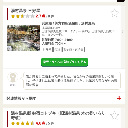
湯村温泉 三好屋
お気に入
りに追加
2.7点
/ 8 件
兵庫県 / 美方郡新温泉町 / 湯村温泉
浜坂駅8.19km
山陰本線浜坂駅下車、タクシー約15分 山陰本線八鹿駅下
車、タクシー約…
営業時間 7:00～24:00
入浴料金 700円～
日帰り
宿泊
女子旅・女子会
楽天トラベルの宿泊プランを見る
雪が降る日に泊まって来ました。昔ながらの温泉旅館という感
じ。子供連れには落ち着ける旅館でした。お風呂も昔ながらの普
通の温泉…
匿名
関連情報から探す
湯村温泉郷 御宿コトブキ（旧湯村温泉 木の香いろり
お気に入
寿荘）
りに追加
4.8点
/ 5 件