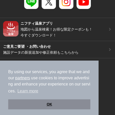
ニフティ温泉アプリ
地図から温泉検索！お得な限定クーポンも！
今すぐダウンロード！
ご意見ご要望 ・お問い合わせ
施設データの新規追加や修正依頼もこちらから
スマートフォン
/
PC
加盟店募集（資料請求）
広告出稿のご案内
By using our services, you agree that we and
our
partners
use cookies to improve advertisi
利用規約
ライフスタイルMEMBERS+規約
ng and enhance your experience on our servi
特定商取引法に基づく表記
ヘルプ
採用情報
ces.
Learn more
運営会社
個人情報保護ポリシー
©NIFTY Lifestyle Co., Ltd.
OK