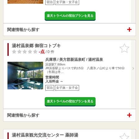
宿泊
女子旅・女子会
楽天トラベルの宿泊プランを見る
関連情報から探す
湯村温泉郷 御宿コトブキ
お気に入
りに追加
-点
/ 0 件
兵庫県 / 美方郡新温泉町 / 湯村温泉
浜坂駅7.88km
JR浜坂駅よりバスで約15分 八鹿氷ノ山ICより車で50分
（冬期は冬…
営業時間
入浴料金 ～
宿泊
女子旅・女子会
楽天トラベルの宿泊プランを見る
関連情報から探す
湯村温泉観光交流センター 薬師湯
お気に入