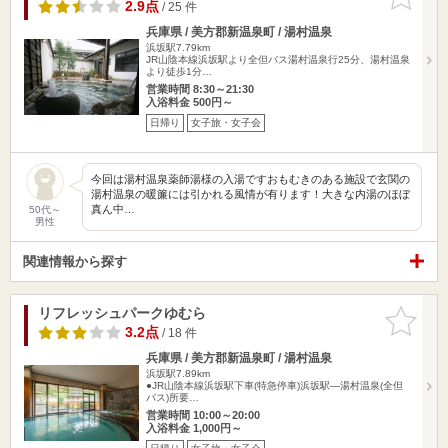
りに追加
2.9点
/ 25 件
兵庫県 / 美方郡新温泉町 / 湯村温泉
浜坂駅7.79km
JR山陰本線浜坂駅より全但バス湯村温泉行25分、湯村温泉
より徒歩1分…
営業時間 8:30～21:30
入浴料金 500円～
日帰り
女子旅・女子会
今回は湯村温泉薬師湯様の入湯ですおもむきのある施設で玄関の
湯村温泉の暖簾には引かれる風情が有ります！大きな内湯のほぼ
真ん中…
50代～
男性
関連情報から探す
リフレッシュパークゆむら
お気に入
りに追加
3.2点
/ 18 件
兵庫県 / 美方郡新温泉町 / 湯村温泉
浜坂駅7.89km
●JR山陰本線浜坂駅下車(特急停車)浜坂駅―湯村温泉(全但
バス)所要…
営業時間 10:00～20:00
入浴料金 1,000円～