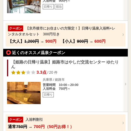
入浴料金 900円～
日帰り
宿泊
【京丹後市にお住まいの方限定！】日帰り温泉入浴料+レ
クーポン
ンタルタオルセット 300円引き
【大人】
1,200円
→
900円
【小人】
900円
→
600円
近くのオススメ温泉クーポン
【姫路の日帰り温泉】姫路市はやしだ交流センター ゆたり
ん
3.3点
/ 20 件
兵庫県 / 姫路市
営業時間 10:00～20:00
入浴料金 750円～
日帰り
入浴料割引
クーポン
通常
750円
→
700円（50円お得！）