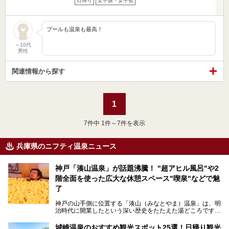
日帰り
女子旅・女子会
プールも温泉も最高！
～10代
男性
関連情報から探す
1
7
件中 1件～7件を表示
兵庫県のニフティ温泉ニュース
神戸「湊山温泉」が話題沸騰！ "超アヒル風呂"や2
階全面を使った広大な休憩スペース"喫泉"などで魅
了
神戸の山手側に位置する「湊山（みなとやま）温泉」は、明
治時代に開業したという深い歴史をたたえた湯どころです。
そんな長寿の温泉が今、話題となっています。理由は湯船い
っぱいに浮かぶアヒルちゃん。さらに、ゆったりくつろげて
城崎温泉のおすすめ観光スポット25選！日帰り観光