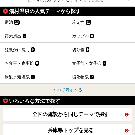
湯村温泉の人気テーマから探す
宿泊
冷え性
13
11
露天風呂
カップル
9
9
源泉かけ流し
切り傷
9
9
お食事・食事処
女子旅・女子会
8
7
炭酸水素塩泉
塩化物泉
7
7
すべて表示する
いろいろな方法で探す
全国の施設から同じテーマで探す
兵庫県トップを見る