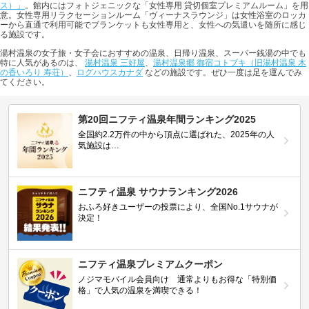
ス）」
。館内にはフォトジェニックな「女性専用 貸切個室プレミアムルーム」を用
意。女性専用リラクセーションルーム「ヴィーナスラウンジ」は女性浴室のロッカ
ーから直通で利用可能でブランケットも女性専用と、女性への気遣いを随所に感じ
る施設です。
湯村温泉の女子旅・女子会におすすめの温泉、日帰り温泉、スーパー銭湯の中でも
特に人気があるのは、
湯村温泉 三好屋
、
湯村温泉郷 御宿コトブキ（旧湯村温泉 木
の香いろり 寿荘）
、
ログハウスカナダ
などの施設です。ぜひ一度は足を運んでみ
てください。
第20回ニフティ温泉年間ランキング2025
全国約2.2万件の中から頂点に選ばれた、2025年の人
気施設は…
ニフティ温泉 サウナランキング2026
おふろ好きユーザーの投票により、全国No.1サウナが
決定！
ニフティ温泉プレミアムクーポン
ノジマモバイル会員向け 通常よりもお得な「特別価
格」で人気の温泉を満喫できる！