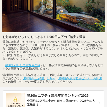
お財布がさびしくてもいける！ 1,000円以下の「格安」温泉
温泉には毎週でも行きたい！ だけどなかなかお財布事情が厳しい…。そんな方
にもおすすめなのが、1,000円以下の「格安」温泉！リーズナブルな価格なが
ら、温泉◎、施設◎。入館料だけでなく、タオルなどがセットになっていて手
ぶらで楽しめる施設も。
土日祝日や特定日、深夜などは料金が異なる場合があるので、事前に確認して
おくのがいいでしょう。
「
横濱スパヒルズ 竜泉寺の湯
」は、格安価格で多種類のお風呂やサウナなどミ
ネラル豊富な天然温泉が楽しめます。
湯村温泉の格安で入浴できる温泉、日帰り温泉、スーパー銭湯の中でも特に人
気があるのは、
湯村温泉 三好屋
、
とみや
、
湯村温泉観光交流センター 薬師湯
などの施設です。ぜひ一度は足を運んでみてください。
第20回ニフティ温泉年間ランキング2025
全国約2.2万件の中から頂点に選ばれた、2025年の人
気施設は…