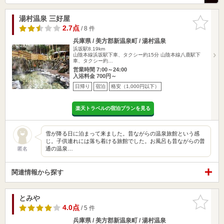
湯村温泉 三好屋
お気に入
りに追加
2.7点
/ 8 件
兵庫県 / 美方郡新温泉町 / 湯村温泉
浜坂駅8.19km
山陰本線浜坂駅下車、タクシー約15分 山陰本線八鹿駅下
車、タクシー約…
営業時間 7:00～24:00
入浴料金 700円～
日帰り
宿泊
格安（1,000円以下）
楽天トラベルの宿泊プランを見る
雪が降る日に泊まって来ました。昔ながらの温泉旅館という感
じ。子供連れには落ち着ける旅館でした。お風呂も昔ながらの普
通の温泉…
匿名
関連情報から探す
とみや
お気に入
りに追加
4.0点
/ 5 件
兵庫県 / 美方郡新温泉町 / 湯村温泉