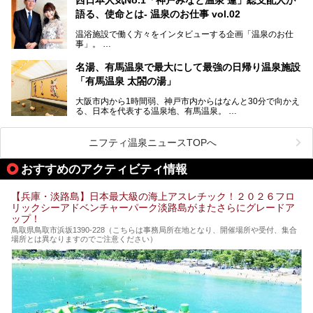
人気観光スポットもめじろ押しです。
語る、使命とは- 温泉のお仕事 vol.02
そして、温泉好きの視点から見ると、神戸市といえば何とい
っても「有馬温泉」。日本三古湯の一角をなす、歴史ある名
温浴施設で働く方々をインタビューする企画「温泉のお仕
湯です。そのお湯をリーズナブルに体験できる健康ランドや
事」。
スーパー銭湯があったら……。今回はそんな希望に沿う施設
第2弾はニフティ温泉年間ランキング2018で全国総合ランキ
も含め、おすすめのスパ銭をピックアップしてご紹介してい
ング西日本1位、2年連続「ベストオブ宿泊賞」に輝いた
きます！
名湯、有馬温泉で最大にして最強の日帰り温泉施設
「神戸みなと温泉 蓮」の魅力に迫りました！
「有馬温泉 太閤の湯」
大阪市内から1時間弱、神戸市内からはなんと30分で向かえ
る、日本を代表する温泉地、有馬温泉。
そのなかでも最大の規模を誇る「有馬温泉 太閤の湯」は、
有名な「金泉」と「銀泉」に加え、人工のの炭酸泉まで楽し
める、ある意味「最強」ともいえる施設です。
ニフティ温泉ニュースTOPへ
今回は自慢のお湯をメインにその魅力の数々を紹介します！
おすすめのアクティビティ情報
【兵庫・淡路島】日本最大級の海上アスレチック！２０２６フロ
リックシーアドベンチャーパーク淡路島がまたさらにグレードア
ップ！
鳥取県鳥取市浜坂1390‐228（こちらは事務局所在地となり、開催場所や受付、集合
場所とは異なりますのでご注意ください）