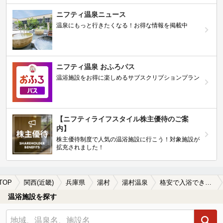
ニフティ温泉ニュース
温泉にもっと行きたくなる！お得な情報を掲載中
ニフティ温泉 おふろパス
温浴施設をお得に楽しめるサブスクリプションプラン
【ニフティライフスタイル株主優待のご案
内】
株主優待制度で人気の温浴施設に行こう！対象施設が
拡充されました！
TOP
関西(近畿)
兵庫県
湯村
湯村温泉
格安で入浴できる湯村温泉の温泉、日帰り温泉、スーパー銭湯おすすめ
温浴施設を探す