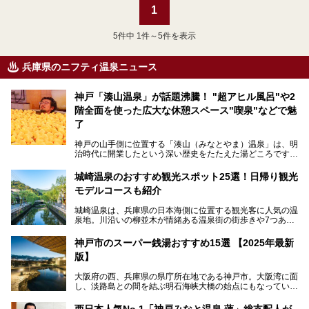
1
5
件中 1件～5件を表示
兵庫県のニフティ温泉ニュース
神戸「湊山温泉」が話題沸騰！ "超アヒル風呂"や2
階全面を使った広大な休憩スペース"喫泉"などで魅
了
神戸の山手側に位置する「湊山（みなとやま）温泉」は、明
治時代に開業したという深い歴史をたたえた湯どころです。
そんな長寿の温泉が今、話題となっています。理由は湯船い
っぱいに浮かぶアヒルちゃん。さらに、ゆったりくつろげて
城崎温泉のおすすめ観光スポット25選！日帰り観光
コワーキングも可能な休憩スペースも人気に。斬新な企画や
モデルコースも紹介
設備で人々をアッと驚かせる湊山温泉の魅力をリポートしま
す。
城崎温泉は、兵庫県の日本海側に位置する観光客に人気の温
泉地。川沿いの柳並木が情緒ある温泉街の街歩きや7つある
外湯巡り、ロープウェイからの絶景、冬のカニ料理などで知
られています。鉄道の駅から温泉街が近く、歩いて回るのに
神戸市のスーパー銭湯おすすめ15選 【2025年最新
ちょうどよい規模で、日帰りでの訪問にもおすすめです。
版】
この記事では、城崎温泉と周辺の見どころから厳選した25
大阪府の西、兵庫県の県庁所在地である神戸市。大阪湾に面
の観光スポットをピックアップ。温泉やご当地グルメなどを
し、淡路島との間を結ぶ明石海峡大橋の始点にもなっていま
盛り込んだ日帰り観光モデルコースも紹介しているので、ぜ
す。古くから港町として栄え、異国情緒の残る異人館街や中
ひ参考にしてくださいね！
華街をはじめ、きらびやかに発展したハーバーランドなど、
西日本人気No.1「神戸みなと温泉 蓮」総支配人が