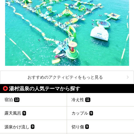
おすすめのアクティビティをもっと見る
湯村温泉の人気テーマから探す
宿泊
冷え性
13
11
露天風呂
カップル
9
9
源泉かけ流し
切り傷
9
9