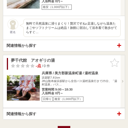
入浴料金 0円～
格安（1,000円以下）
無料で天然温泉に浸りまくり！贅沢ですね♪足湯しながら温泉た
まごやソフトクリームは絶品！旅館に宿泊して浴衣着て散歩がて
らすぐ…
匿名
関連情報から探す
夢千代館 アオギリの湯
お気に入
りに追加
-点
/ 0 件
兵庫県 / 美方郡新温泉町湯 / 湯村温泉
浜坂駅7.81km
JR山陰本線浜坂駅から全但バス湯村温泉行きで25分、「湯
村温泉」バス…
営業時間 9:00～18:30
入浴料金 0円～
日帰り
格安（1,000円以下）
関連情報から探す