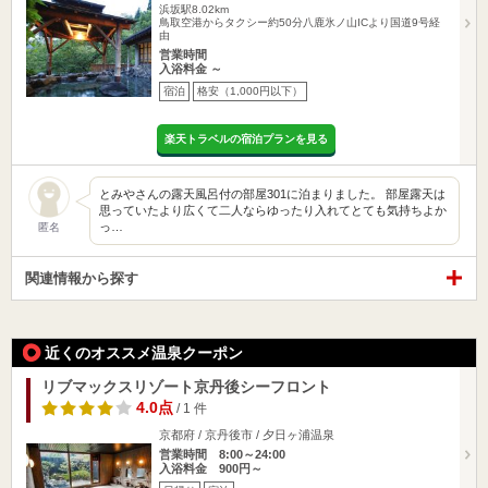
浜坂駅8.02km
鳥取空港からタクシー約50分八鹿氷ノ山ICより国道9号経
由
営業時間
入浴料金 ～
宿泊
格安（1,000円以下）
楽天トラベルの宿泊プランを見る
とみやさんの露天風呂付の部屋301に泊まりました。 部屋露天は
思っていたより広くて二人ならゆったり入れてとても気持ちよか
っ…
匿名
関連情報から探す
近くのオススメ温泉クーポン
リブマックスリゾート京丹後シーフロント
4.0点
/ 1 件
京都府 / 京丹後市 / 夕日ヶ浦温泉
営業時間 8:00～24:00
入浴料金 900円～