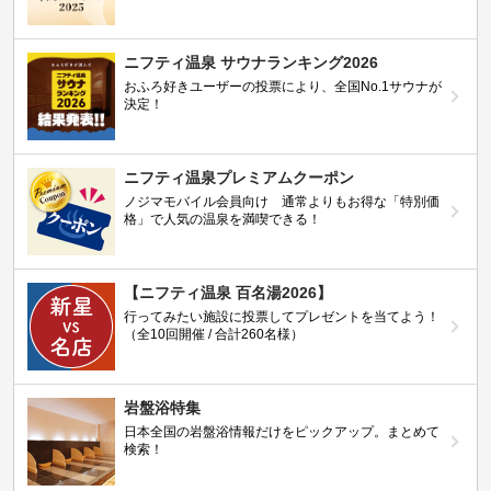
ニフティ温泉 サウナランキング2026
おふろ好きユーザーの投票により、全国No.1サウナが
決定！
ニフティ温泉プレミアムクーポン
ノジマモバイル会員向け 通常よりもお得な「特別価
格」で人気の温泉を満喫できる！
【ニフティ温泉 百名湯2026】
行ってみたい施設に投票してプレゼントを当てよう！
（全10回開催 / 合計260名様）
岩盤浴特集
日本全国の岩盤浴情報だけをピックアップ。まとめて
検索！