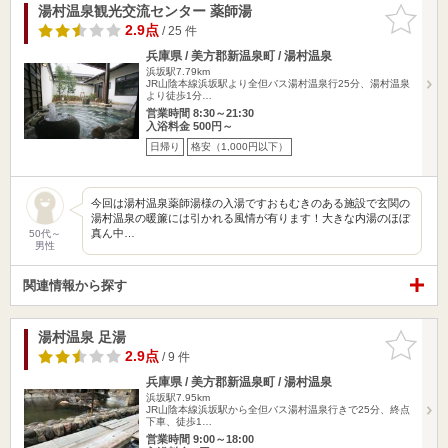
湯村温泉観光交流センター 薬師湯
お気に入
りに追加
2.9点
/ 25 件
兵庫県 / 美方郡新温泉町 / 湯村温泉
浜坂駅7.79km
JR山陰本線浜坂駅より全但バス湯村温泉行25分、湯村温泉
より徒歩1分…
営業時間 8:30～21:30
入浴料金 500円～
日帰り
格安（1,000円以下）
今回は湯村温泉薬師湯様の入湯ですおもむきのある施設で玄関の
湯村温泉の暖簾には引かれる風情が有ります！大きな内湯のほぼ
真ん中…
50代～
男性
関連情報から探す
湯村温泉 足湯
お気に入
りに追加
2.9点
/ 9 件
兵庫県 / 美方郡新温泉町 / 湯村温泉
浜坂駅7.95km
JR山陰本線浜坂駅から全但バス湯村温泉行きで25分、終点
下車、徒歩1…
営業時間 9:00～18:00