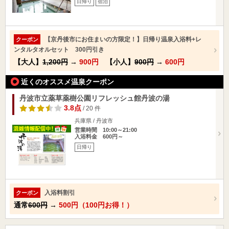
日帰り
宿泊
【京丹後市にお住まいの方限定！】日帰り温泉入浴料+レ
クーポン
ンタルタオルセット 300円引き
【大人】
1,200円
→
900円
【小人】
900円
→
600円
近くのオススメ温泉クーポン
丹波市立薬草薬樹公園リフレッシュ館丹波の湯
3.8点
/ 20 件
兵庫県 / 丹波市
営業時間 10:00～21:00
入浴料金 600円～
日帰り
入浴料割引
クーポン
通常
600円
→
500円（100円お得！）