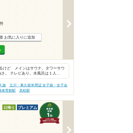
>
1件
お気に入りに追加
る
るけど メインはサウナ。タワーサウ
熱さ。 テレビあり。水風呂は１人…
人旅
立川・東久留米周辺 女子旅・女子会
崎体育館駅
高松駅
日帰り
プレミアム
>