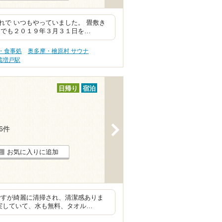
で いつもやっていました。 畳敷き
 でも２０１９年３月３１日を…
・食事処
奥多摩・檜原村 サウナ
蔵増戸駅
日帰り
宿泊
>
36件
お気に入りに追加
ですが綺麗に清掃され、清潔感ありま
実していて、水も無料、タオル…