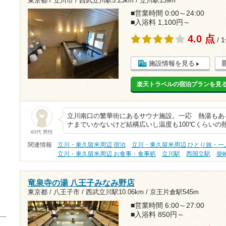
東京都 / 立川市 /
西武立川駅5.23km
/
立川駅139m
■営業時間 0:00～24:00
■入浴料 1,100円～
4.0 点
/ 
施設情報を見る
楽天トラベルの宿泊プランを見
立川南口の繁華街にあるサウナ施設。一応 熱湯もあ
ナまでいかないけど結構広いし温度も100℃くらいの
40代 男性
関連情報
立川・東久留米周辺 宿泊
立川・東久留米周辺 ひとり旅・一
立川・東久留米周辺 お食事・食事処
立川駅
西国立駅
柴
竜泉寺の湯 八王子みなみ野店
東京都 / 八王子市 /
西武立川駅10.06km
/
京王片倉駅545m
■営業時間 6:00～27:00
■入浴料 850円～