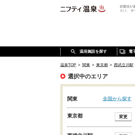
岩盤浴が
スパ、 
温浴施設を探す
電
温泉TOP
>
関東
>
東京都
>
西武立川駅
選択中のエリア
全国から探す
関東
東京都
変更