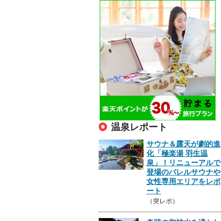
温泉レポート
サウナ＆露天が劇的進
化「極楽湯 羽生温
泉」！リニューアルで
登場のバレルサウナや
女性専用エリアをレポ
ート
（突レポ）