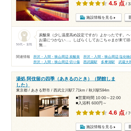
4.5 点
/ 
施設情報を見る
炭酸泉（少し温度高め設定ですが）よかったです。ヘ
お湯につかない…。しばらくしておこちゃまが来て頭
50代～ 女性
無…
関連情報
所沢・入間・狭山周辺 炭酸泉
所沢・入間・狭山周辺 塩化物
所沢・入間・狭山周辺 切り傷
西武園駅
多摩湖駅
武蔵大
湯処 阿伎留の四季（あきるのとき）（閉館しま
した）
東京都 / あきる野市 /
西武立川駅7.71km
/
秋川駅594m
■営業時間 10:00～22:00
■入浴料 600円～
4.6 点
/ 
施設情報を見る