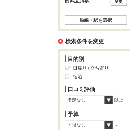
西武立川駅
変更
沿線・駅を選択
検索条件を変更
目的別
日帰り / 立ち寄り
宿泊
口コミ評価
指定なし
以上
予算
下限なし
～