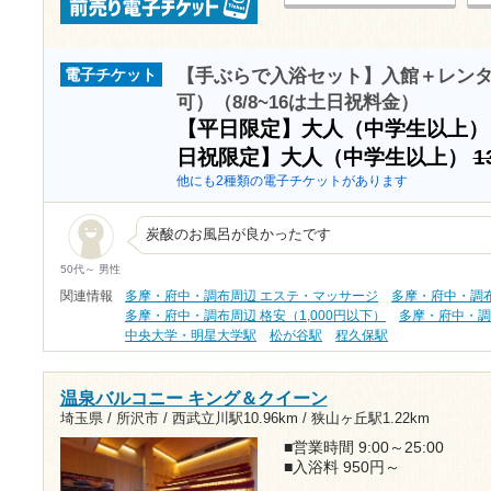
【手ぶらで入浴セット】入館＋レン
電子チケット
可）（8/8~16は土日祝料金）
【平日限定】大人（中学生以上
日祝限定】大人（中学生以上）
1
他にも2種類の電子チケットがあります
炭酸のお風呂が良かったです
50代～ 男性
関連情報
多摩・府中・調布周辺 エステ・マッサージ
多摩・府中・調
多摩・府中・調布周辺 格安（1,000円以下）
多摩・府中・調
中央大学・明星大学駅
松が谷駅
程久保駅
温泉バルコニー キング＆クイーン
埼玉県 / 所沢市 /
西武立川駅10.96km
/
狭山ヶ丘駅1.22km
■営業時間 9:00～25:00
■入浴料 950円～