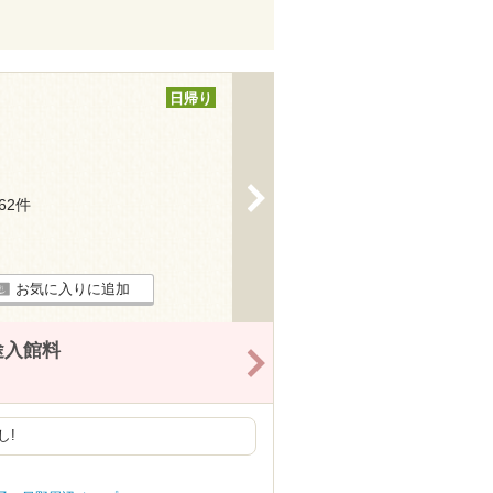
日帰り
>
162件
お気に入りに追加
途入館料
>
し!