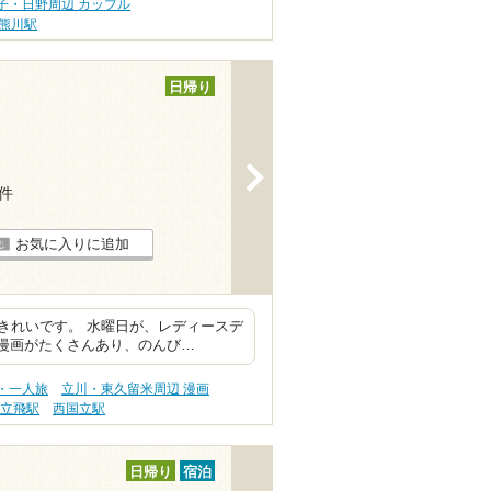
子・日野周辺 カップル
熊川駅
日帰り
>
5件
お気に入りに追加
きれいです。 水曜日が、レディースデ
 漫画がたくさんあり、のんび…
・一人旅
立川・東久留米周辺 漫画
立飛駅
西国立駅
日帰り
宿泊