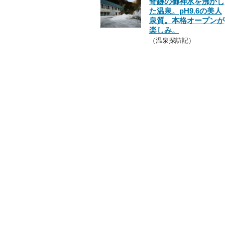
奇跡の御神水を沸かし
た温泉。pH9.6の美人
泉質。本格オープンが
楽しみ。
（温泉探訪記）