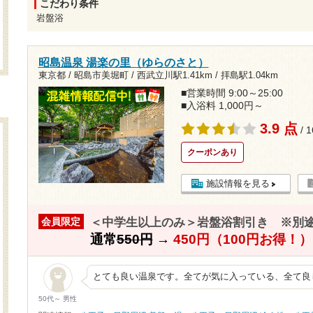
こだわり条件
岩盤浴
昭島温泉 湯楽の里（ゆらのさと）
東京都 / 昭島市美堀町 /
西武立川駅1.41km
/
拝島駅1.04km
■営業時間 9:00～25:00
■入浴料 1,000円～
3.9 点
/ 
クーポンあり
施設情報を見る
＜中学生以上のみ＞岩盤浴割引き ※別
会員限定
通常
550円
→
450円（100円お得！）
とても良い温泉です。全てが気に入っている、全て良
50代～ 男性