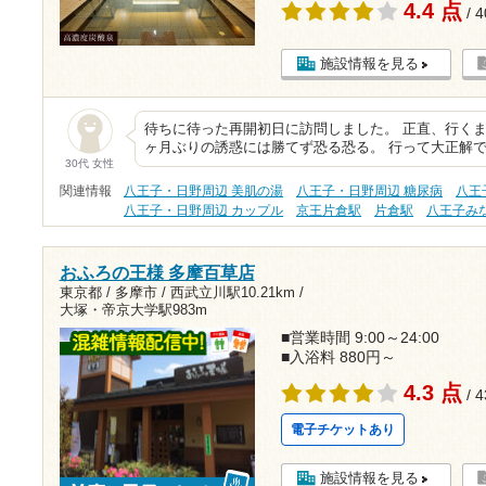
4.4 点
/ 
施設情報を見る
待ちに待った再開初日に訪問しました。 正直、行く
ヶ月ぶりの誘惑には勝てず恐る恐る。 行って大正解で
30代 女性
関連情報
八王子・日野周辺 美肌の湯
八王子・日野周辺 糖尿病
八王
八王子・日野周辺 カップル
京王片倉駅
片倉駅
八王子み
おふろの王様 多摩百草店
東京都 / 多摩市 /
西武立川駅10.21km
/
大塚・帝京大学駅983m
■営業時間 9:00～24:00
■入浴料 880円～
4.3 点
/ 
電子チケットあり
施設情報を見る