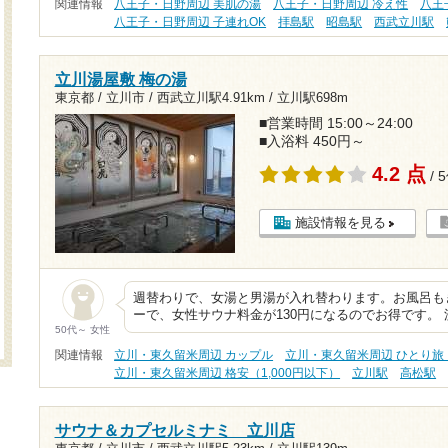
関連情報
八王子・日野周辺 美肌の湯
八王子・日野周辺 冷え性
八王
八王子・日野周辺 子連れOK
拝島駅
昭島駅
西武立川駅
立川湯屋敷 梅の湯
東京都 / 立川市 /
西武立川駅4.91km
/
立川駅698m
■営業時間 15:00～24:00
■入浴料 450円～
4.2 点
/ 
施設情報を見る
週替わりで、女湯と男湯が入れ替わります。お風呂も
ーで、女性サウナ料金が130円になるのでお得です。
50代～ 女性
関連情報
立川・東久留米周辺 カップル
立川・東久留米周辺 ひとり旅
立川・東久留米周辺 格安（1,000円以下）
立川駅
高松駅
サウナ＆カプセルミナミ 立川店