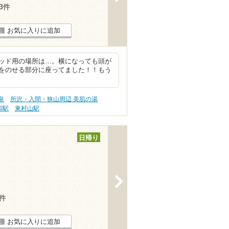
33件
お気に入りに追加
ッド用の場所は…。横になっても頭が
をのせる部分に座ってました！！もう
泉
所沢・入間・狭山周辺 美肌の湯
和駅
東村山駅
日帰り
>
7件
お気に入りに追加