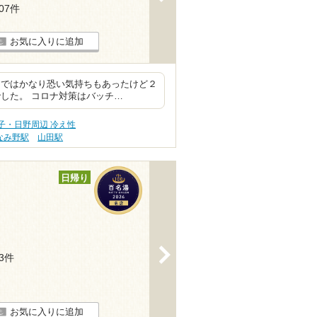
407件
お気に入りに追加
まではかなり恐い気持ちもあったけど２
した。 コロナ対策はバッチ…
子・日野周辺 冷え性
なみ野駅
山田駅
日帰り
>
43件
お気に入りに追加