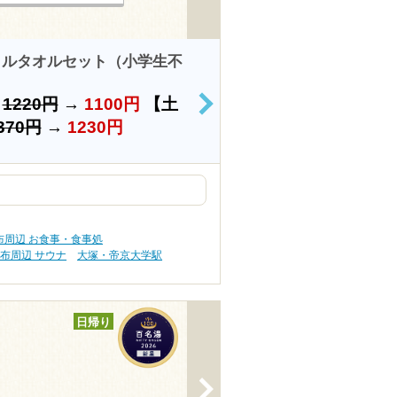
タルタオルセット（小学生不
）
1220円
→
1100円
【土
>
370円
→
1230円
布周辺 お食事・食事処
布周辺 サウナ
大塚・帝京大学駅
日帰り
>