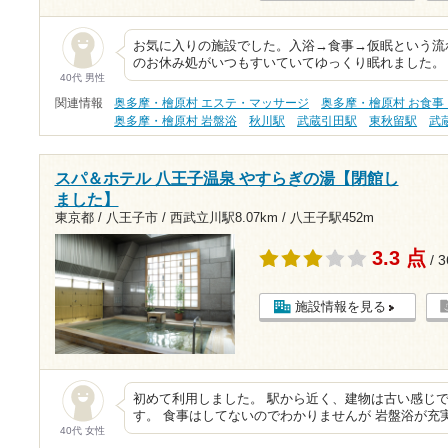
お気に入りの施設でした。入浴→食事→仮眠という流れ
のお休み処がいつもすいていてゆっくり眠れました。
40代 男性
関連情報
奥多摩・檜原村 エステ・マッサージ
奥多摩・檜原村 お食事
奥多摩・檜原村 岩盤浴
秋川駅
武蔵引田駅
東秋留駅
武
スパ＆ホテル 八王子温泉 やすらぎの湯【閉館し
ました】
東京都 / 八王子市 /
西武立川駅8.07km
/
八王子駅452m
3.3 点
/ 
施設情報を見る
初めて利用しました。 駅から近く、建物は古い感じ
す。 食事はしてないのでわかりませんが 岩盤浴が充
40代 女性