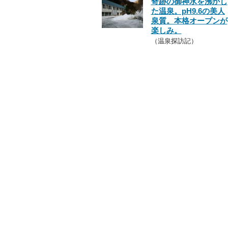
奇跡の御神水を沸かし
た温泉。pH9.6の美人
泉質。本格オープンが
楽しみ。
（温泉探訪記）