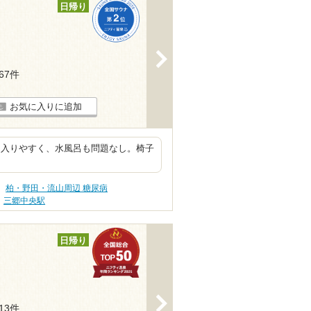
日帰り
>
367件
お気に入りに追加
て入りやすく、水風呂も問題なし。椅子
柏・野田・流山周辺 糖尿病
三郷中央駅
日帰り
>
113件