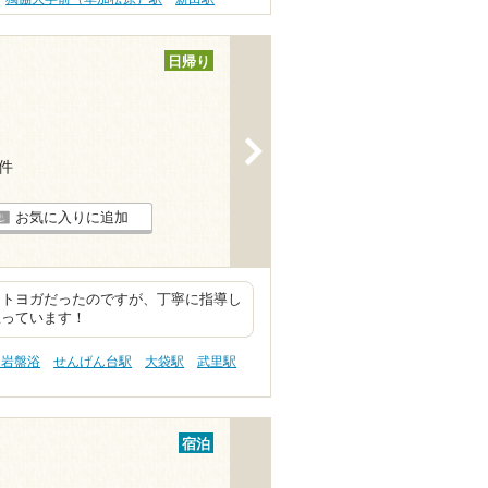
日帰り
>
1件
お気に入りに追加
ットヨガだったのですが、丁寧に指導し
思っています！
 岩盤浴
せんげん台駅
大袋駅
武里駅
宿泊