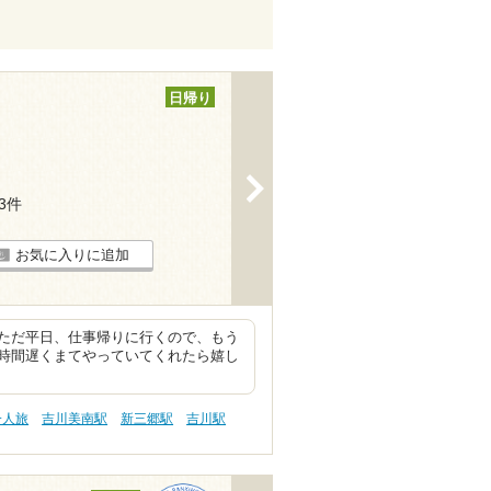
日帰り
>
53件
お気に入りに追加
ただ平日、仕事帰りに行くので、もう
時間遅くまてやっていてくれたら嬉し
一人旅
吉川美南駅
新三郷駅
吉川駅