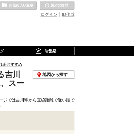
お気に入りの温泉
最近の履歴
ログイン
ID作成
グ
岩盤浴
銭湯おすすめ
る吉川
地図から探す
泉、スー
ージでは吉川駅から直線距離で近い順で
。