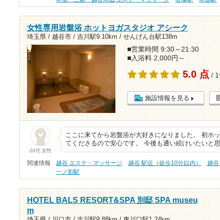
女性専用岩盤浴 ホットヨガスタジオ アシーク
埼玉県 / 越谷市 /
吉川駅9.10km
/
せんげん台駅138m
■営業時間 9:30～21:30
■入浴料 2,000円～
5.0 点
/ 
施設情報を見る
ここに来てから岩盤浴が大好きになりました。 初ホ
てくださるので安心です。 今後も通い続けいたいと
20代 女性
関連情報
越谷 エステ・マッサージ
越谷 駅近（徒歩10分以内）
越谷
一ノ割駅
HOTEL BALS RESORT&SPA 別邸 SPA museu
m
埼玉県 / 川口市 /
吉川駅9.88km
/
東川口駅1.24km