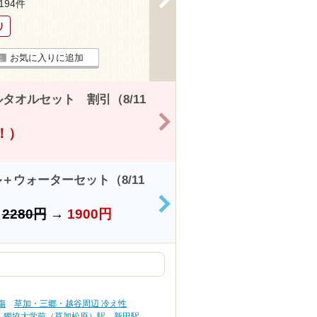
1194件
り
お気に入りに追加
オルセット 割引（8/11
>
得！）
ウォーターセット（8/11
>
）
2280円
→
1900円
傷
草加・三郷・越谷周辺 冷え性
獨協大学前（草加松原）駅
新田駅