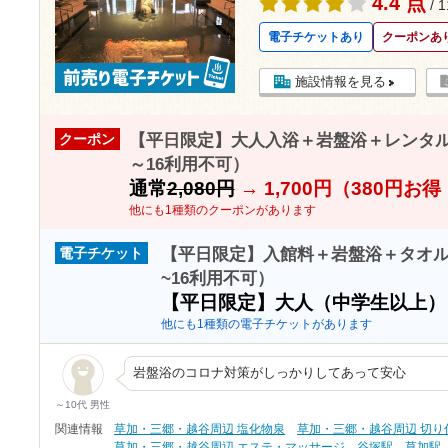
4.4 点
/ 
電子チケットあり
クーポンあ
施設情報を見る
【平日限定】大人入浴＋岩盤浴＋レンタルタ
クーポン
～16利用不可）
通常
2,080円
→
1,700円（380円お
他にも1種類のクーポンがあります
【平日限定】入館料＋岩盤浴＋タオル＋
電子チケット
~16利用不可）
【平日限定】大人（中学生以上
他にも1種類の電子チケットがあります
岩盤浴のコロナ対策がしっかりしてあって安心
～10代 男性
関連情報
草加・三郷・越谷周辺 塩化物泉
草加・三郷・越谷周辺 切り
草加・三郷・越谷周辺 エステ・マッサージ
谷塚駅
草加駅