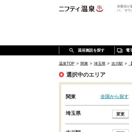
岩盤浴が
パ、 サ
温浴施設を探す
電
温泉TOP
>
関東
>
埼玉県
>
吉川駅
>
選択中のエリア
全国から探す
関東
埼玉県
変更