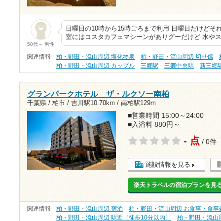
日曜日の10時から15時ごろまで利用 日曜日だけどそ
室にはコスタカフェマシーンがありグーだけど 水やス
50代～ 男性
関連情報
柏・野田・流山周辺 塩化物泉
柏・野田・流山周辺 切り傷
柏・野田・流山周辺 カップル
三郷駅
三郷中央駅
新三郷
グランパークホテル ザ・ルクソー南柏
千葉県 / 柏市 /
吉川駅10.70km
/
南柏駅129m
■営業時間 15:00～24:00
■入浴料 880円～
- 点
/ 0件
施設情報を見る
楽天トラベルの宿泊プランを見
関連情報
柏・野田・流山周辺 宿泊
柏・野田・流山周辺 お食事・食事
柏・野田・流山周辺 駅近（徒歩10分以内）
柏・野田・流山