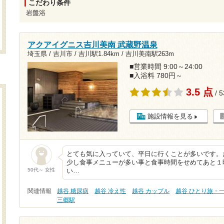
こだわり条件
岩盤浴
アクアイグニス吉川美南 武蔵野温泉
埼玉県 / 吉川市 /
吉川駅1.84km
/
吉川美南駅263m
■営業時間 9:00～24:00
■入浴料 780円～
3.5 点
/ 
施設情報を見る
とても気に入っていて、平日に行くことが多いです。
少し食事メニューが多い事と食事時間をせめてあと１
50代～ 女性
い…
関連情報
越谷 糖尿病
越谷 冷え性
越谷 カップル
越谷 ひとり旅・
三郷駅