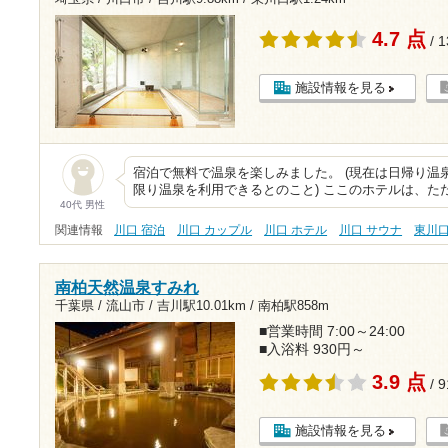
4.7 点
/ 
施設情報を見る
宿泊で無料で温泉を楽しみました。 (現在は日帰り温
限り温泉を利用できるとのこと) ここのホテルは、た
40代 男性
関連情報
川口 宿泊
川口 カップル
川口 ホテル
川口 サウナ
東川
南柏天然温泉すみれ
千葉県 / 流山市 /
吉川駅10.01km
/
南柏駅858m
■営業時間 7:00～24:00
■入浴料 930円～
3.9 点
/ 
施設情報を見る