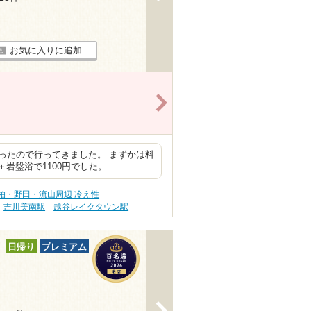
お気に入りに追加
>
ったので行ってきました。 まずかは料
岩盤浴で1100円でした。 …
柏・野田・流山周辺 冷え性
吉川美南駅
越谷レイクタウン駅
日帰り
プレミアム
>