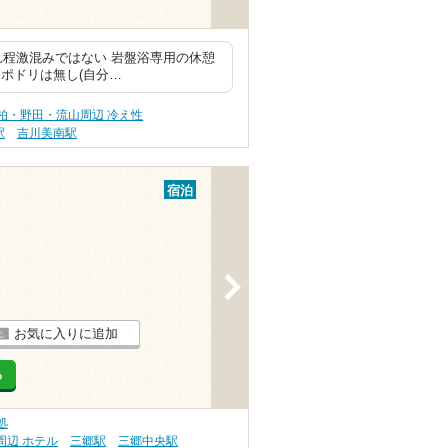
れ程激混みではない 岩盤浴専用の休憩
ポドリは無し(自分…
柏・野田・流山周辺 冷え性
駅
吉川美南駅
宿泊
>
お気に入りに追加
る
処
周辺 ホテル
三郷駅
三郷中央駅