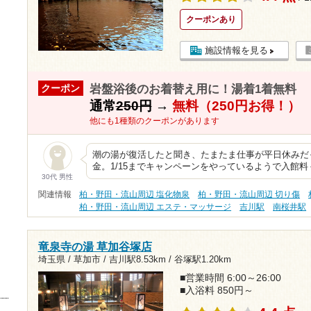
クーポンあり
施設情報を見る
岩盤浴後のお着替え用に！湯着1着無料
クーポン
通常
250円
→
無料（250円お得！）
他にも1種類のクーポンがあります
潮の湯が復活したと聞き、たまたま仕事が平日休みだ
金。1/15までキャンペーンをやっているようで入館料＋
30代 男性
関連情報
柏・野田・流山周辺 塩化物泉
柏・野田・流山周辺 切り傷
柏・野田・流山周辺 エステ・マッサージ
吉川駅
南桜井駅
竜泉寺の湯 草加谷塚店
埼玉県 / 草加市 /
吉川駅8.53km
/
谷塚駅1.20km
■営業時間 6:00～26:00
■入浴料 850円～