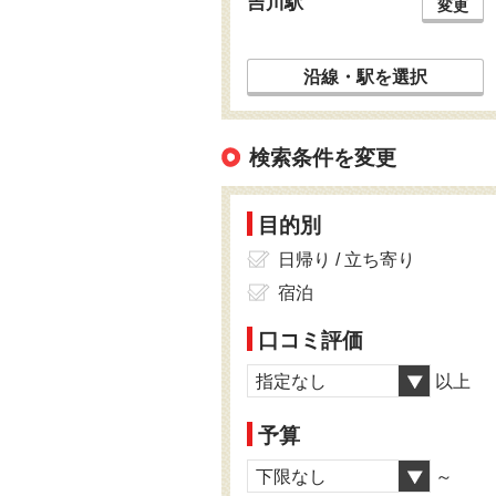
吉川駅
変更
沿線・駅を選択
検索条件を変更
目的別
日帰り / 立ち寄り
宿泊
口コミ評価
指定なし
以上
予算
下限なし
～