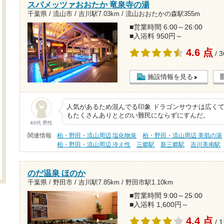
スパメッツァおおたか 竜泉寺の湯
千葉県 / 流山市 /
吉川駅7.03km
/
流山おおたかの森駅355m
■営業時間 6:00～26:00
■入浴料 950円～
4.6 点
/ 
施設情報を見る
人気があるため混んでる印象 ドラゴンサウナは広く
もたくさんありととのい難民にならずにすんだ。
40代 男性
関連情報
柏・野田・流山周辺 塩化物泉
柏・野田・流山周辺 美肌の湯
柏・野田・流山周辺 冷え性
三郷駅
新三郷駅
吉川美南駅
のだ温泉 ほのか
千葉県 / 野田市 /
吉川駅7.85km
/
野田市駅1.10km
■営業時間 9:00～25:00
■入浴料 1,600円～
4.4 点
/ 