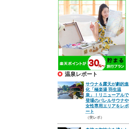
温泉レポート
サウナ＆露天が劇的進
化「極楽湯 羽生温
泉」！リニューアルで
登場のバレルサウナや
女性専用エリアをレポ
ート
（突レポ）