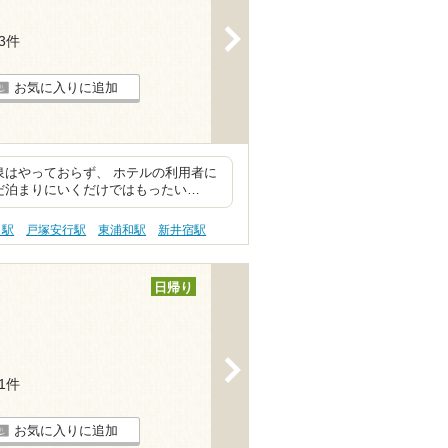
>
13件
お気に入りに追加
泉はやっておらず、 ホテルの利用者に
だ泊まりにいくだけではもったい…
口駅
戸塚安行駅
東浦和駅
新井宿駅
日帰り
>
91件
お気に入りに追加