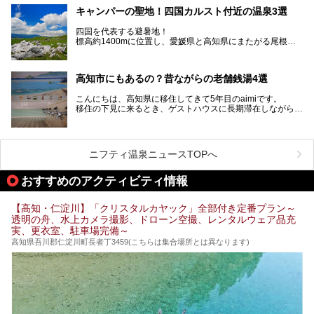
高知市内から、大自然に囲まれたサウナまで厳選してます。
キャンパーの聖地！四国カルスト付近の温泉3選
ぜひこれを読んで高知のサウナ探しの参考してくださいね！
四国を代表する避暑地！
標高約1400mに位置し、愛媛県と高知県にまたがる尾根沿
いに広がる「四国カルスト」。
夏はキャンパーでにぎわい、街明かりもほぼなく満点の星空
高知市にもあるの？昔ながらの老舗銭湯4選
が見れる場所。
そんな街から外れた景色のとってもいい場所なんですが、日
こんにちは、高知県に移住してきて5年目のaimiです。
帰り温泉（お風呂）がありません。
移住の下見に来るとき、ゲストハウスに長期滞在しながら観
中でもライターおすすめの３つの温泉をご紹介します。
光していたのですが。
そのときにお世話になったのが高知市内にある銭湯。
テントを張ってから温泉に向かうのもいいですが、場所取り
高知市というと、高知県の人口の半分が集まっているにぎや
などが問題なければ、温泉に入ってから向かうことをオスス
かなイメージがある方も多いかと思いますが、昔ながらの老
メします。
ニフティ温泉ニュースTOPへ
舗銭湯がけっこうな数あるのですよ。
なぜなら最寄り温泉でも車で４０分、山を降りていかねばな
りませんからね…！！
規模は小さいながら、元気に営業中なので観光がてら訪問し
おすすめのアクティビティ情報
てみてはいかがでしょう？
もしくは、翌日キャンプ帰りに立ち寄るのもおすすめです。
JR高知駅から近いものもあるので、公共交通オンリー派もO
Kですよ♪
【高知・仁淀川】「クリスタルカヤック」全部付き定番プラン～
それでは見ていきましょう。
透明の舟、水上カメラ撮影、ドローン空撮、レンタルウェア品充
それではチェックしてきましょう♪
実、更衣室、駐車場完備～
高知県吾川郡仁淀川町長者丁3459(こちらは集合場所とは異なります)