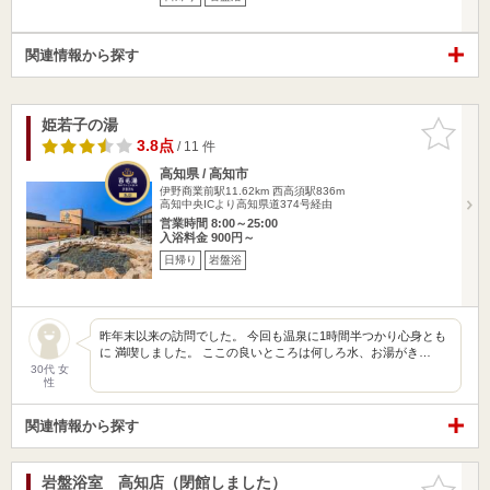
関連情報から探す
姫若子の湯
お気に入
りに追加
3.8点
/ 11 件
高知県 / 高知市
伊野商業前駅11.62km
西高須駅836m
高知中央ICより高知県道374号経由
営業時間 8:00～25:00
入浴料金 900円～
日帰り
岩盤浴
昨年末以来の訪問でした。 今回も温泉に1時間半つかり心身とも
に 満喫しました。 ここの良いところは何しろ水、お湯がき…
30代 女
性
関連情報から探す
岩盤浴室 高知店（閉館しました）
お気に入