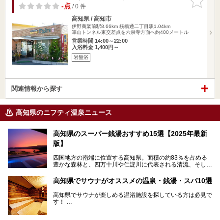
りに追加
-点
/ 0 件
高知県 / 高知市
伊野商業前駅8.66km
桟橋通二丁目駅1.04km
筆山トンネル東交差点を六泉寺方面へ約400メートル
営業時間 14:00～22:00
入浴料金 1,400円～
岩盤浴
関連情報から探す
高知県のニフティ温泉ニュース
高知県のスーパー銭湯おすすめ15選【2025年最新
版】
四国地方の南端に位置する高知県。面積の約83％を占める
豊かな森林と、四万十川や仁淀川に代表される清流、そして
青く輝く太平洋に面して約700㎞もの海岸線が続く、自然の
魅力がぎゅっと詰まった県です。
高知県でサウナがオススメの温泉・銭湯・スパ10選
高知県はまた、カツオのたたきをはじめとする海産物や清流
で育つ川魚、大皿にごちそうがどっさり盛られた皿鉢料理、
高知県でサウナが楽しめる温浴施設を探している方は必見で
柚子などの柑橘類、地酒といったグルメが充実していること
す！
でも知られます。ここでは、温泉とあわせて自然の景観やグ
この記事では、高知県内でおすすめするサウナを詳しく紹介
ルメも満喫できる、高知県でおすすめのスーパー銭湯をご紹
します。
介します。