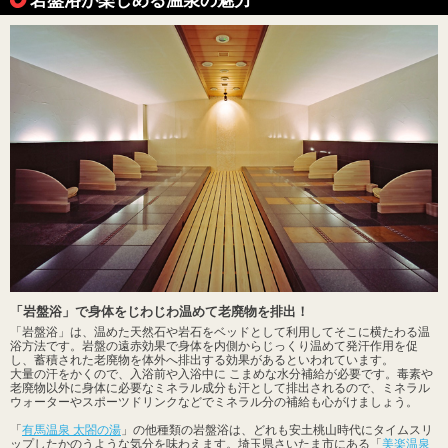
「岩盤浴」で身体をじわじわ温めて老廃物を排出！
「岩盤浴」は、温めた天然石や岩石をベッドとして利用してそこに横たわる温
浴方法です。岩盤の遠赤効果で身体を内側からじっくり温めて発汗作用を促
し、蓄積された老廃物を体外へ排出する効果があるといわれています。
大量の汗をかくので、入浴前や入浴中に こまめな水分補給が必要です。毒素や
老廃物以外に身体に必要なミネラル成分も汗として排出されるので、ミネラル
ウォーターやスポーツドリンクなどでミネラル分の補給も心がけましょう。
「
有馬温泉 太閤の湯
」の他種類の岩盤浴は、どれも安土桃山時代にタイムスリ
ップしたかのうような気分を味わえます。埼玉県さいたま市にある「
美楽温泉