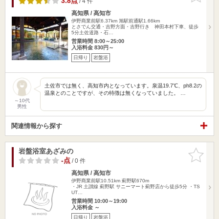
3.8点
/ 4 件
高知県 / 高知市
伊野商業前駅6.37km
旭駅前通駅1.66km
とさでん交通・吉野方面・吉野行き 神田本村下車、徒歩
5分土佐道路・石…
営業時間 8:00～25:00
入浴料金 830円～
日帰り
岩盤浴
土佐市では無く、高知市内となっています。泉温19.7℃、ph8.2の
温泉とのことですが、その特徴は無くなっていました。 …
～10代
男性
関連情報から探す
岩盤浴室あざみの
お気に入
りに追加
-点
/ 0 件
高知県 / 高知市
伊野商業前駅10.51km
薊野駅670m
・JR 土讃線 薊野駅 サニーマート薊野店から徒歩5分 ・TS
UT…
営業時間 10:00～19:00
入浴料金 ～
日帰り
岩盤浴