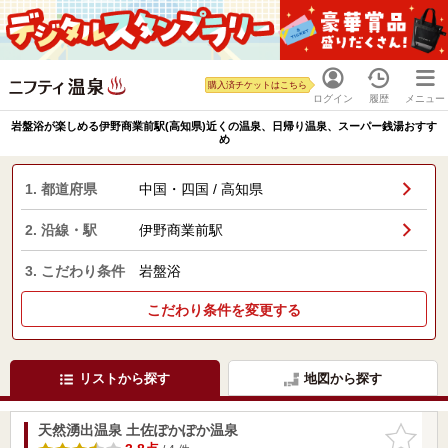
購入済チケットはこちら
ログイン
履歴
メニュー
岩盤浴が楽しめる伊野商業前駅(高知県)近くの温泉、日帰り温泉、スーパー銭湯おすす
め
1. 都道府県
中国・四国 / 高知県
2. 沿線・駅
伊野商業前駅
3. こだわり条件
岩盤浴
こだわり条件を変更する
リストから探す
地図から探す
天然湧出温泉 土佐ぽかぽか温泉
お気に入
りに追加