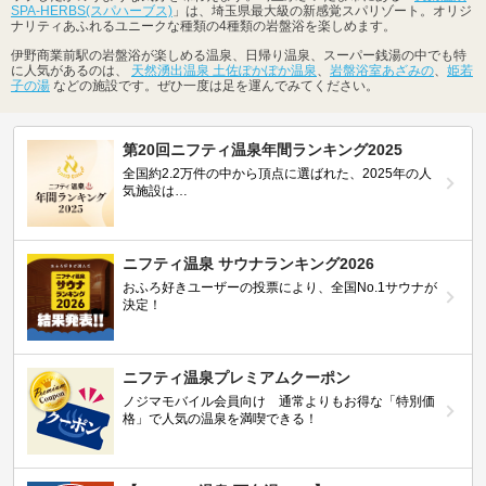
SPA-HERBS(スパハーブス)
」は、埼玉県最大級の新感覚スパリゾート。オリジ
ナリティあふれるユニークな種類の4種類の岩盤浴を楽しめます。
伊野商業前駅の岩盤浴が楽しめる温泉、日帰り温泉、スーパー銭湯の中でも特
に人気があるのは、
天然湧出温泉 土佐ぽかぽか温泉
、
岩盤浴室あざみの
、
姫若
子の湯
などの施設です。ぜひ一度は足を運んでみてください。
第20回ニフティ温泉年間ランキング2025
全国約2.2万件の中から頂点に選ばれた、2025年の人
気施設は…
ニフティ温泉 サウナランキング2026
おふろ好きユーザーの投票により、全国No.1サウナが
決定！
ニフティ温泉プレミアムクーポン
ノジマモバイル会員向け 通常よりもお得な「特別価
格」で人気の温泉を満喫できる！