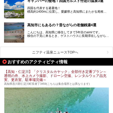
キャンパーの聖地！四国カルスト付近の温泉3選
ぜひこれを読んで高知のサウナ探しの参考してくださいね！
四国を代表する避暑地！
標高約1400mに位置し、愛媛県と高知県にまたがる尾根沿
いに広がる「四国カルスト」。
夏はキャンパーでにぎわい、街明かりもほぼなく満点の星空
高知市にもあるの？昔ながらの老舗銭湯4選
が見れる場所。
そんな街から外れた景色のとってもいい場所なんですが、日
こんにちは、高知県に移住してきて5年目のaimiです。
帰り温泉（お風呂）がありません。
移住の下見に来るとき、ゲストハウスに長期滞在しながら観
中でもライターおすすめの３つの温泉をご紹介します。
光していたのですが。
そのときにお世話になったのが高知市内にある銭湯。
テントを張ってから温泉に向かうのもいいですが、場所取り
高知市というと、高知県の人口の半分が集まっているにぎや
などが問題なければ、温泉に入ってから向かうことをオスス
かなイメージがある方も多いかと思いますが、昔ながらの老
メします。
ニフティ温泉ニュースTOPへ
舗銭湯がけっこうな数あるのですよ。
なぜなら最寄り温泉でも車で４０分、山を降りていかねばな
りませんからね…！！
規模は小さいながら、元気に営業中なので観光がてら訪問し
おすすめのアクティビティ情報
てみてはいかがでしょう？
もしくは、翌日キャンプ帰りに立ち寄るのもおすすめです。
JR高知駅から近いものもあるので、公共交通オンリー派もO
Kですよ♪
【高知・仁淀川】「クリスタルカヤック」全部付き定番プラン～
それでは見ていきましょう。
透明の舟、水上カメラ撮影、ドローン空撮、レンタルウェア品充
それではチェックしてきましょう♪
実、更衣室、駐車場完備～
高知県吾川郡仁淀川町長者丁3459(こちらは集合場所とは異なります)