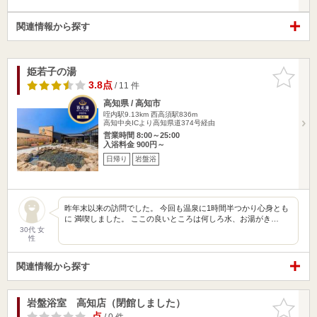
関連情報から探す
姫若子の湯
お気に入
りに追加
3.8点
/ 11 件
高知県 / 高知市
咥内駅9.13km
西高須駅836m
高知中央ICより高知県道374号経由
営業時間 8:00～25:00
入浴料金 900円～
日帰り
岩盤浴
昨年末以来の訪問でした。 今回も温泉に1時間半つかり心身とも
に 満喫しました。 ここの良いところは何しろ水、お湯がき…
30代 女
性
関連情報から探す
岩盤浴室 高知店（閉館しました）
お気に入
りに追加
-点
/ 0 件