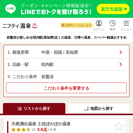
購入済チケットはこちら
ログイン
履歴
メニュー
岩盤浴が楽しめる咥内駅(高知県)近くの温泉、日帰り温泉、スーパー銭湯おすすめ
1. 都道府県
中国・四国 / 高知県
2. 沿線・駅
咥内駅
3. こだわり条件
岩盤浴
こだわり条件を変更する
リストから探す
地図から探す
天然湧出温泉 土佐ぽかぽか温泉
お気に入
りに追加
3.8点
/ 4 件