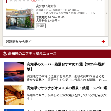
高知県 / 高知市
咥内駅6.21km
桟橋通二丁目駅1.04km
筆山トンネル東交差点を六泉寺方面へ約400メートル
営業時間 14:00～22:00
入浴料金 1,400円～
岩盤浴
関連情報から探す
高知県のニフティ温泉ニュース
高知県のスーパー銭湯おすすめ15選【2025年最新
版】
四国地方の南端に位置する高知県。面積の約83％を占める
豊かな森林と、四万十川や仁淀川に代表される清流、そして
青く輝く太平洋に面して約700㎞もの海岸線が続く、自然の
魅力がぎゅっと詰まった県です。
高知県でサウナがオススメの温泉・銭湯・スパ10選
高知県はまた、カツオのたたきをはじめとする海産物や清流
で育つ川魚、大皿にごちそうがどっさり盛られた皿鉢料理、
高知県でサウナが楽しめる温浴施設を探している方は必見で
柚子などの柑橘類、地酒といったグルメが充実していること
す！
でも知られます。ここでは、温泉とあわせて自然の景観やグ
この記事では、高知県内でおすすめするサウナを詳しく紹介
ルメも満喫できる、高知県でおすすめのスーパー銭湯をご紹
します。
介します。
高知市内から、大自然に囲まれたサウナまで厳選してます。