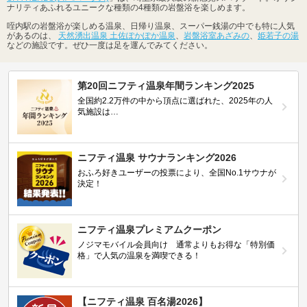
ナリティあふれるユニークな種類の4種類の岩盤浴を楽しめます。
咥内駅の岩盤浴が楽しめる温泉、日帰り温泉、スーパー銭湯の中でも特に人気
があるのは、
天然湧出温泉 土佐ぽかぽか温泉
、
岩盤浴室あざみの
、
姫若子の湯
などの施設です。ぜひ一度は足を運んでみてください。
第20回ニフティ温泉年間ランキング2025
全国約2.2万件の中から頂点に選ばれた、2025年の人
気施設は…
ニフティ温泉 サウナランキング2026
おふろ好きユーザーの投票により、全国No.1サウナが
決定！
ニフティ温泉プレミアムクーポン
ノジマモバイル会員向け 通常よりもお得な「特別価
格」で人気の温泉を満喫できる！
【ニフティ温泉 百名湯2026】