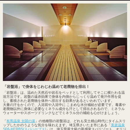
「岩盤浴」で身体をじわじわ温めて老廃物を排出！
「岩盤浴」は、温めた天然石や岩石をベッドとして利用してそこに横たわる温
浴方法です。岩盤の遠赤効果で身体を内側からじっくり温めて発汗作用を促
し、蓄積された老廃物を体外へ排出する効果があるといわれています。
大量の汗をかくので、入浴前や入浴中に こまめな水分補給が必要です。毒素や
老廃物以外に身体に必要なミネラル成分も汗として排出されるので、ミネラル
ウォーターやスポーツドリンクなどでミネラル分の補給も心がけましょう。
「
有馬温泉 太閤の湯
」の他種類の岩盤浴は、どれも安土桃山時代にタイムスリ
ップしたかのうような気分を味わえます。埼玉県さいたま市にある「
美楽温泉
SPA-HERBS(スパハーブス)
」は、埼玉県最大級の新感覚スパリゾート。オリジ