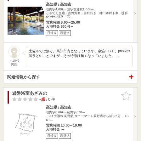
高知県 / 高知市
咥内駅4.00km
旭駅前通駅1.66km
とさでん交通・吉野方面・吉野行き 神田本村下車、徒歩
5分土佐道路・石…
営業時間 8:00～25:00
入浴料金 830円～
日帰り
岩盤浴
土佐市では無く、高知市内となっています。泉温19.7℃、ph8.2の
温泉とのことですが、その特徴は無くなっていました。 …
～10代
男性
関連情報から探す
岩盤浴室あざみの
お気に入
りに追加
-点
/ 0 件
高知県 / 高知市
咥内駅8.06km
薊野駅670m
・JR 土讃線 薊野駅 サニーマート薊野店から徒歩5分 ・TS
UT…
営業時間 10:00～19:00
入浴料金 ～
日帰り
岩盤浴