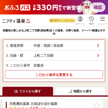
購入済チケットはこちら
ログイン
履歴
メニュー
岩盤浴が楽しめる上町二丁目駅(高知県)近くの温泉、日帰り温泉、スーパー銭湯おすす
め
1. 都道府県
中国・四国 / 高知県
2. 沿線・駅
上町二丁目駅
3. こだわり条件
岩盤浴
こだわり条件を変更する
リストから探す
地図から探す
天然湧出温泉 土佐ぽかぽか温泉
お気に入
りに追加