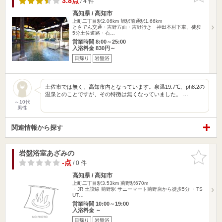
3.8点
/ 4 件
高知県 / 高知市
上町二丁目駅2.06km
旭駅前通駅1.66km
とさでん交通・吉野方面・吉野行き 神田本村下車、徒歩
5分土佐道路・石…
営業時間 8:00～25:00
入浴料金 830円～
日帰り
岩盤浴
土佐市では無く、高知市内となっています。泉温19.7℃、ph8.2の
温泉とのことですが、その特徴は無くなっていました。 …
～10代
男性
関連情報から探す
岩盤浴室あざみの
お気に入
りに追加
-点
/ 0 件
高知県 / 高知市
上町二丁目駅3.53km
薊野駅670m
・JR 土讃線 薊野駅 サニーマート薊野店から徒歩5分 ・TS
UT…
営業時間 10:00～19:00
入浴料金 ～
日帰り
岩盤浴