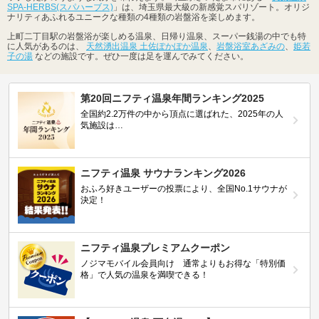
SPA-HERBS(スパハーブス)
」は、埼玉県最大級の新感覚スパリゾート。オリジ
ナリティあふれるユニークな種類の4種類の岩盤浴を楽しめます。
上町二丁目駅の岩盤浴が楽しめる温泉、日帰り温泉、スーパー銭湯の中でも特
に人気があるのは、
天然湧出温泉 土佐ぽかぽか温泉
、
岩盤浴室あざみの
、
姫若
子の湯
などの施設です。ぜひ一度は足を運んでみてください。
第20回ニフティ温泉年間ランキング2025
全国約2.2万件の中から頂点に選ばれた、2025年の人
気施設は…
ニフティ温泉 サウナランキング2026
おふろ好きユーザーの投票により、全国No.1サウナが
決定！
ニフティ温泉プレミアムクーポン
ノジマモバイル会員向け 通常よりもお得な「特別価
格」で人気の温泉を満喫できる！