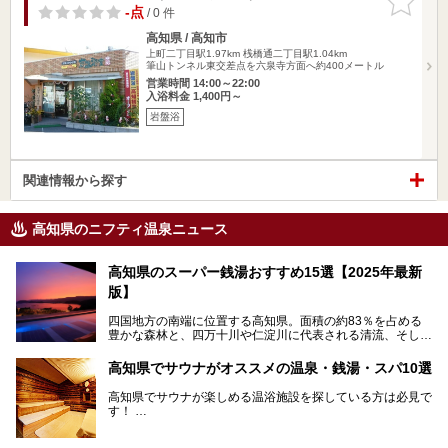
りに追加
-点
/ 0 件
高知県 / 高知市
上町二丁目駅1.97km
桟橋通二丁目駅1.04km
筆山トンネル東交差点を六泉寺方面へ約400メートル
営業時間 14:00～22:00
入浴料金 1,400円～
岩盤浴
関連情報から探す
高知県のニフティ温泉ニュース
高知県のスーパー銭湯おすすめ15選【2025年最新
版】
四国地方の南端に位置する高知県。面積の約83％を占める
豊かな森林と、四万十川や仁淀川に代表される清流、そして
青く輝く太平洋に面して約700㎞もの海岸線が続く、自然の
魅力がぎゅっと詰まった県です。
高知県でサウナがオススメの温泉・銭湯・スパ10選
高知県はまた、カツオのたたきをはじめとする海産物や清流
で育つ川魚、大皿にごちそうがどっさり盛られた皿鉢料理、
高知県でサウナが楽しめる温浴施設を探している方は必見で
柚子などの柑橘類、地酒といったグルメが充実していること
す！
でも知られます。ここでは、温泉とあわせて自然の景観やグ
この記事では、高知県内でおすすめするサウナを詳しく紹介
ルメも満喫できる、高知県でおすすめのスーパー銭湯をご紹
します。
介します。