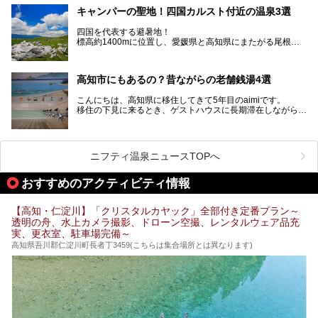
高知市内から、大自然に囲まれたサウナまで厳選してます。
キャンパーの聖地！四国カルスト付近の温泉3選
ぜひこれを読んで高知のサウナ探しの参考してくださいね！
四国を代表する避暑地！
標高約1400mに位置し、愛媛県と高知県にまたがる尾根沿
いに広がる「四国カルスト」。
夏はキャンパーでにぎわい、街明かりもほぼなく満点の星空
高知市にもあるの？昔ながらの老舗銭湯4選
が見れる場所。
そんな街から外れた景色のとってもいい場所なんですが、日
こんにちは、高知県に移住してきて5年目のaimiです。
帰り温泉（お風呂）がありません。
移住の下見に来るとき、ゲストハウスに長期滞在しながら観
中でもライターおすすめの３つの温泉をご紹介します。
光していたのですが。
そのときにお世話になったのが高知市内にある銭湯。
テントを張ってから温泉に向かうのもいいですが、場所取り
高知市というと、高知県の人口の半分が集まっているにぎや
などが問題なければ、温泉に入ってから向かうことをオスス
かなイメージがある方も多いかと思いますが、昔ながらの老
メします。
ニフティ温泉ニュースTOPへ
舗銭湯がけっこうな数あるのですよ。
なぜなら最寄り温泉でも車で４０分、山を降りていかねばな
りませんからね…！！
規模は小さいながら、元気に営業中なので観光がてら訪問し
おすすめのアクティビティ情報
てみてはいかがでしょう？
もしくは、翌日キャンプ帰りに立ち寄るのもおすすめです。
JR高知駅から近いものもあるので、公共交通オンリー派もO
Kですよ♪
【高知・仁淀川】「クリスタルカヤック」全部付き定番プラン～
それでは見ていきましょう。
透明の舟、水上カメラ撮影、ドローン空撮、レンタルウェア品充
それではチェックしてきましょう♪
実、更衣室、駐車場完備～
高知県吾川郡仁淀川町長者丁3459(こちらは集合場所とは異なります)