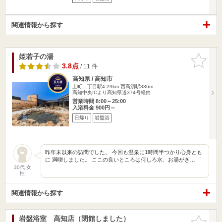
関連情報から探す
姫若子の湯
お気に入
りに追加
3.8点
/ 11 件
高知県 / 高知市
上町二丁目駅4.29km
西高須駅836m
高知中央ICより高知県道374号経由
営業時間 8:00～25:00
入浴料金 900円～
日帰り
岩盤浴
昨年末以来の訪問でした。 今回も温泉に1時間半つかり心身とも
に 満喫しました。 ここの良いところは何しろ水、お湯がき…
30代 女
性
関連情報から探す
岩盤浴室 高知店（閉館しました）
お気に入