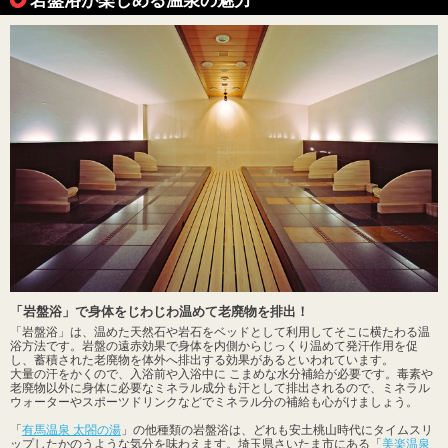
「岩盤浴」で身体をじわじわ温めて老廃物を排出！
「岩盤浴」は、温めた天然石や岩石をベッドとして利用してそこに横たわる温
浴方法です。岩盤の遠赤効果で身体を内側からじっくり温めて発汗作用を促
し、蓄積された老廃物を体外へ排出する効果があるといわれています。
大量の汗をかくので、入浴前や入浴中に こまめな水分補給が必要です。毒素や
老廃物以外に身体に必要なミネラル成分も汗として排出されるので、ミネラル
ウォーターやスポーツドリンクなどでミネラル分の補給も心がけましょう。
「
有馬温泉 太閤の湯
」の他種類の岩盤浴は、どれも安土桃山時代にタイムスリ
ップしたかのうような気分を味わえます。埼玉県さいたま市にある「
美楽温泉