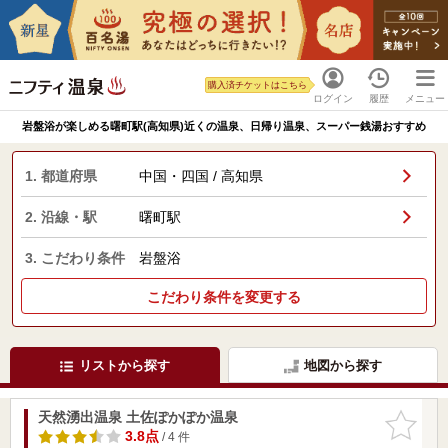
購入済チケットはこちら
ログイン
履歴
メニュー
岩盤浴が楽しめる曙町駅(高知県)近くの温泉、日帰り温泉、スーパー銭湯おすすめ
1. 都道府県
中国・四国 / 高知県
2. 沿線・駅
曙町駅
3. こだわり条件
岩盤浴
こだわり条件を変更する
リストから探す
地図から探す
天然湧出温泉 土佐ぽかぽか温泉
お気に入
りに追加
3.8点
/ 4 件