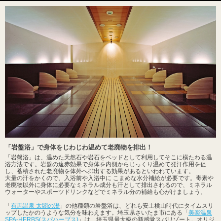
「岩盤浴」で身体をじわじわ温めて老廃物を排出！
「岩盤浴」は、温めた天然石や岩石をベッドとして利用してそこに横たわる温
浴方法です。岩盤の遠赤効果で身体を内側からじっくり温めて発汗作用を促
し、蓄積された老廃物を体外へ排出する効果があるといわれています。
大量の汗をかくので、入浴前や入浴中に こまめな水分補給が必要です。毒素や
老廃物以外に身体に必要なミネラル成分も汗として排出されるので、ミネラル
ウォーターやスポーツドリンクなどでミネラル分の補給も心がけましょう。
「
有馬温泉 太閤の湯
」の他種類の岩盤浴は、どれも安土桃山時代にタイムスリ
ップしたかのうような気分を味わえます。埼玉県さいたま市にある「
美楽温泉
SPA-HERBS(スパハーブス)
」は、埼玉県最大級の新感覚スパリゾート。オリジ