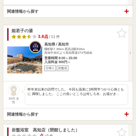
関連情報から探す
姫若子の湯
お気に入
りに追加
3.8点
/ 11 件
高知県 / 高知市
曙町駅7.36km
西高須駅836m
高知中央ICより高知県道374号経由
営業時間 8:00～25:00
入浴料金 900円～
日帰り
岩盤浴
昨年末以来の訪問でした。 今回も温泉に1時間半つかり心身とも
に 満喫しました。 ここの良いところは何しろ水、お湯がき…
30代 女
性
関連情報から探す
岩盤浴室 高知店（閉館しました）
お気に入
りに追加
-点
/ 0 件