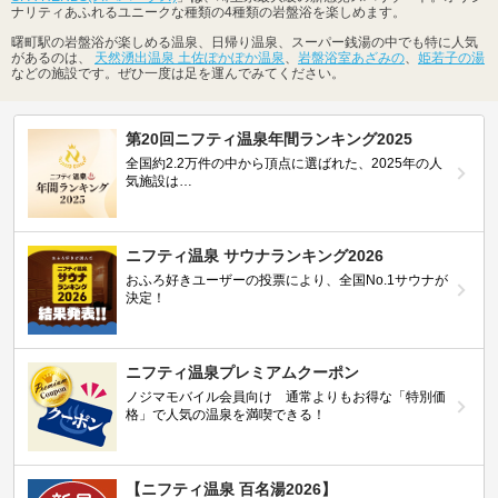
ナリティあふれるユニークな種類の4種類の岩盤浴を楽しめます。
曙町駅の岩盤浴が楽しめる温泉、日帰り温泉、スーパー銭湯の中でも特に人気
があるのは、
天然湧出温泉 土佐ぽかぽか温泉
、
岩盤浴室あざみの
、
姫若子の湯
などの施設です。ぜひ一度は足を運んでみてください。
第20回ニフティ温泉年間ランキング2025
全国約2.2万件の中から頂点に選ばれた、2025年の人
気施設は…
ニフティ温泉 サウナランキング2026
おふろ好きユーザーの投票により、全国No.1サウナが
決定！
ニフティ温泉プレミアムクーポン
ノジマモバイル会員向け 通常よりもお得な「特別価
格」で人気の温泉を満喫できる！
【ニフティ温泉 百名湯2026】