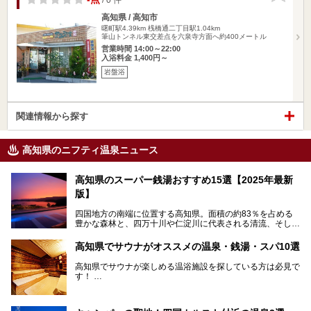
高知県 / 高知市
曙町駅4.39km
桟橋通二丁目駅1.04km
筆山トンネル東交差点を六泉寺方面へ約400メートル
営業時間 14:00～22:00
入浴料金 1,400円～
岩盤浴
関連情報から探す
高知県のニフティ温泉ニュース
高知県のスーパー銭湯おすすめ15選【2025年最新
版】
四国地方の南端に位置する高知県。面積の約83％を占める
豊かな森林と、四万十川や仁淀川に代表される清流、そして
青く輝く太平洋に面して約700㎞もの海岸線が続く、自然の
魅力がぎゅっと詰まった県です。
高知県でサウナがオススメの温泉・銭湯・スパ10選
高知県はまた、カツオのたたきをはじめとする海産物や清流
で育つ川魚、大皿にごちそうがどっさり盛られた皿鉢料理、
高知県でサウナが楽しめる温浴施設を探している方は必見で
柚子などの柑橘類、地酒といったグルメが充実していること
す！
でも知られます。ここでは、温泉とあわせて自然の景観やグ
この記事では、高知県内でおすすめするサウナを詳しく紹介
ルメも満喫できる、高知県でおすすめのスーパー銭湯をご紹
します。
介します。
高知市内から、大自然に囲まれたサウナまで厳選してます。