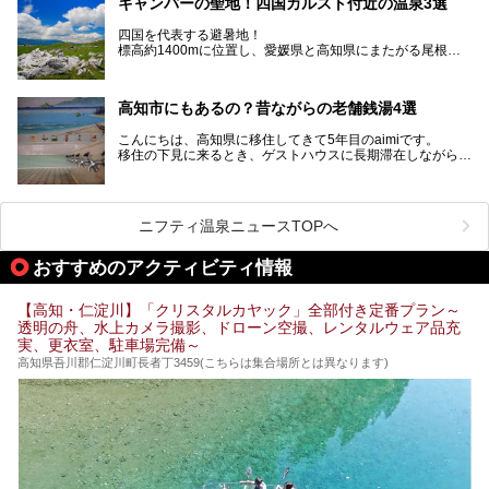
キャンパーの聖地！四国カルスト付近の温泉3選
ぜひこれを読んで高知のサウナ探しの参考してくださいね！
四国を代表する避暑地！
標高約1400mに位置し、愛媛県と高知県にまたがる尾根沿
いに広がる「四国カルスト」。
夏はキャンパーでにぎわい、街明かりもほぼなく満点の星空
高知市にもあるの？昔ながらの老舗銭湯4選
が見れる場所。
そんな街から外れた景色のとってもいい場所なんですが、日
こんにちは、高知県に移住してきて5年目のaimiです。
帰り温泉（お風呂）がありません。
移住の下見に来るとき、ゲストハウスに長期滞在しながら観
中でもライターおすすめの３つの温泉をご紹介します。
光していたのですが。
そのときにお世話になったのが高知市内にある銭湯。
テントを張ってから温泉に向かうのもいいですが、場所取り
高知市というと、高知県の人口の半分が集まっているにぎや
などが問題なければ、温泉に入ってから向かうことをオスス
かなイメージがある方も多いかと思いますが、昔ながらの老
メします。
ニフティ温泉ニュースTOPへ
舗銭湯がけっこうな数あるのですよ。
なぜなら最寄り温泉でも車で４０分、山を降りていかねばな
りませんからね…！！
規模は小さいながら、元気に営業中なので観光がてら訪問し
おすすめのアクティビティ情報
てみてはいかがでしょう？
もしくは、翌日キャンプ帰りに立ち寄るのもおすすめです。
JR高知駅から近いものもあるので、公共交通オンリー派もO
Kですよ♪
【高知・仁淀川】「クリスタルカヤック」全部付き定番プラン～
それでは見ていきましょう。
透明の舟、水上カメラ撮影、ドローン空撮、レンタルウェア品充
それではチェックしてきましょう♪
実、更衣室、駐車場完備～
高知県吾川郡仁淀川町長者丁3459(こちらは集合場所とは異なります)