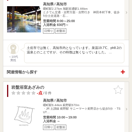
高知県 / 高知市
曙町駅2.27km
旭駅前通駅1.66km
とさでん交通・吉野方面・吉野行き 神田本村下車、徒歩
5分土佐道路・石…
営業時間 8:00～25:00
入浴料金 830円～
日帰り
岩盤浴
土佐市では無く、高知市内となっています。泉温19.7℃、ph8.2の
温泉とのことですが、その特徴は無くなっていました。 …
～10代
男性
関連情報から探す
岩盤浴室あざみの
お気に入
りに追加
-点
/ 0 件
高知県 / 高知市
曙町駅6.44km
薊野駅670m
・JR 土讃線 薊野駅 サニーマート薊野店から徒歩5分 ・TS
UT…
営業時間 10:00～19:00
入浴料金 ～
日帰り
岩盤浴