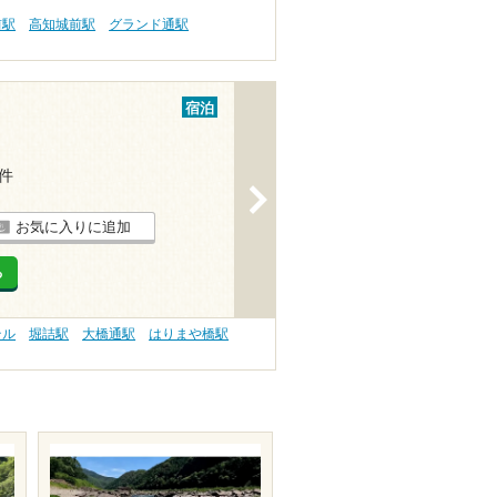
前駅
高知城前駅
グランド通駅
宿泊
1件
>
お気に入りに追加
る
テル
堀詰駅
大橋通駅
はりまや橋駅