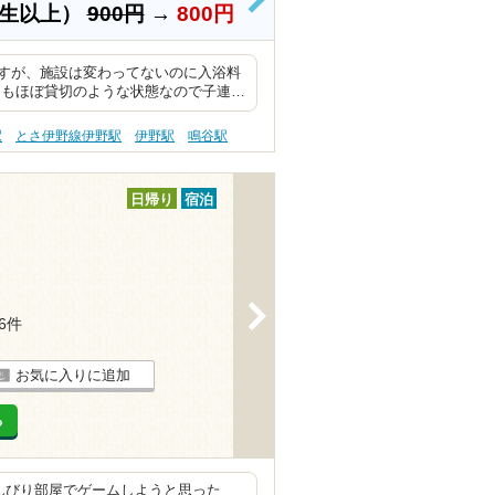
>
学生以上）
900円
→
800円
すが、施設は変わってないのに入浴料
てもほぼ貸切のような状態なので子連…
駅
とさ伊野線伊野駅
伊野駅
鳴谷駅
日帰り
宿泊
>
16件
お気に入りに追加
る
のんびり部屋でゲームしようと思った