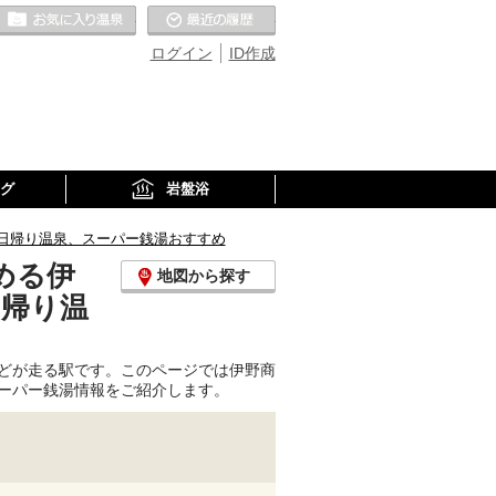
お気に入りの温泉
最近の履歴
ログイン
ID作成
グ
岩盤浴
日帰り温泉、スーパー銭湯おすすめ
める伊
地図から探す
日帰り温
どが走る駅です。このページでは伊野商
ーパー銭湯情報をご紹介します。