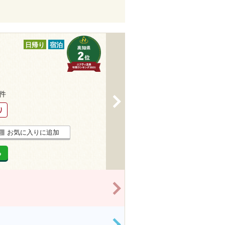
日帰り
宿泊
2件
>
り
お気に入りに追加
る
>