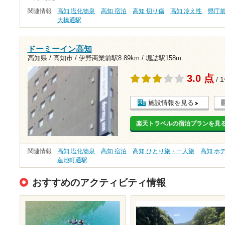
関連情報
高知 塩化物泉
高知 宿泊
高知 切り傷
高知 冷え性
県庁
大橋通駅
ドーミーイン高知
高知県 / 高知市 /
伊野商業前駅8.89km
/
堀詰駅158m
3.0 点
/ 
施設情報を見る
楽天トラベルの宿泊プランを見
関連情報
高知 塩化物泉
高知 宿泊
高知 ひとり旅・一人旅
高知 ホ
蓮池町通駅
おすすめのアクティビティ情報