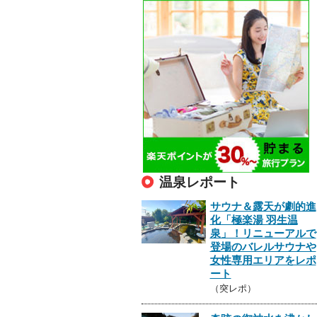
温泉レポート
サウナ＆露天が劇的進
化「極楽湯 羽生温
泉」！リニューアルで
登場のバレルサウナや
女性専用エリアをレポ
ート
（突レポ）