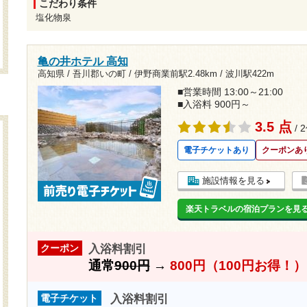
こだわり条件
塩化物泉
亀の井ホテル 高知
高知県 / 吾川郡いの町 /
伊野商業前駅2.48km
/
波川駅422m
■営業時間 13:00～21:00
■入浴料 900円～
3.5 点
/ 
電子チケットあり
クーポンあ
施設情報を見る
楽天トラベルの宿泊プランを見
入浴料割引
クーポン
通常
900円
→
800円（100円お得！）
入浴料割引
電子チケット