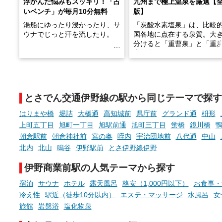
浮かんだ悩みもスッキリ！「占
九州まで極上温泉を厳選【
いベンチ」が毎月10分無料
版】
湯船にゆったり浸かったり、サ
「炭酸水素塩泉」は、比較
ウナでじっと汗を流したり。
国各地に点在する泉質。大
分けると「重曹泉」と「重
土類泉」に分かれます。
そんな「一人でぼんやり過ごす
また硫黄や鉄分などの特殊
時間」、ふだん後回しにしてい
が混ざり合うことで、複雑
た「これからのこと」や「ちょ
多様な個性を持つことも多
とさでん交通伊野線の駅から同じテーマで探す
っとした悩み」が、頭に浮かん
す。
でくることはありませんか？
はりまや橋
堀詰
大橋通
高知城前
県庁前
グランド通
枡形
今回は筆者自ら入浴した中
上町五丁目
旭町一丁目
旭駅前通
旭町三丁目
蛍橋
鏡川橋
ら、日本各地にある炭酸水
朝倉駅前
朝倉神社前
宮の奥
咥内
宇治団地前
八代通
中山
泉を12施設セレクト。すべ
お風呂でリラックスしているか
日帰り入浴可能で、源泉か
北内
北山
鳴谷
伊野駅前
とさ伊野線伊野
らこそ向き合える、大切な自分
しと泉質の良さにこだわり
の本音。
つ、万人におすすめしたい
伊野商業前駅の人気テーマから探す
を厳選しました。
宿泊
サウナ
ホテル
露天風呂
格安（1,000円以下）
お食事・
そんな心のつぶやきを、湯あが
りの温まった心のまま相談でき
冷え性
駅近（徒歩10分以内）
エステ・マッサージ
水風呂
女
たら素敵ですよね。
旅館
岩盤浴
塩化物泉