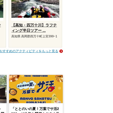
予
【高知・四万十川】ラフテ
ィング半日ツアー ...
高知県 高岡郡四万十町上宮399−1
おすすめのアクティビティをもっと見る
～
「ととのいの夏！万葉でサ活2