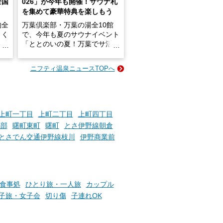
全国
026」が今年も開催！サウナ札
を集めて豪華特典を楽しもう
的全
万葉倶楽部・万葉の湯全10館
きく
で、今年も夏のサウナイベント
炭酸
「ととのいの夏！万葉でサ活2
026」が開催されます！
ニフティ温泉ニュースTOPへ
成分
2026年8月1日（土）～8月31
かつ
日（月）までの開催期間中は、
いで
サウナ飯やサウナドリンク、岩
盤浴の利用などで「万葉サウナ
札」を集めることで、オリジナ
上町一丁目
上町二丁目
上町四丁目
か
ルグッズや無料券などの特典と
鴨部
曙町東町
曙町
とさ伊野線朝倉
素塩
交換可能。
とさでん交通伊野線枝川
伊野商業前
て
け流
さらに、各館ではアロマロウリ
つ
ュやアウフグースなど、サウナ
施設
好きにはたまらない多彩なイベ
ントも予定されています。ぜひ
食事処
ひとり旅・一人旅
カップル
チェックしてください！
子旅・女子会
切り傷
子連れOK
───
提供元：万葉倶楽部株式会社