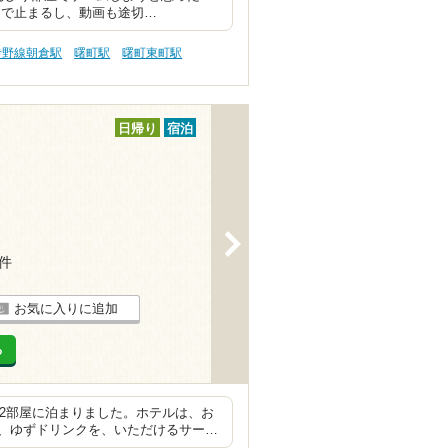
中で止まるし、動画も途切…
伊野線朝倉駅
曙町駅
曙町東町駅
日帰り
宿泊
>
8件
お気に入りに追加
る
室2部屋に泊まりました。ホテルは、お
、ゆずドリンクを、いただけるサー…