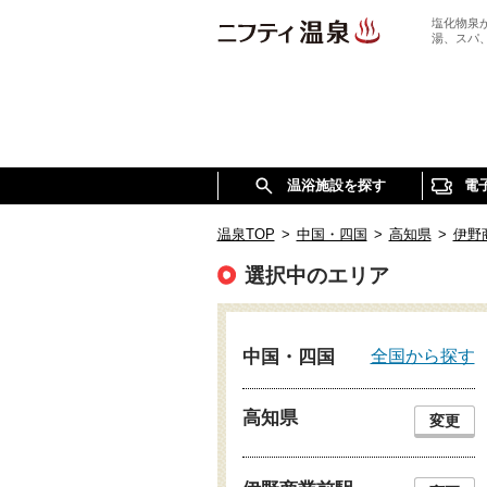
塩化物泉
湯、スパ
温浴施設を探す
電
温泉TOP
>
中国・四国
>
高知県
>
伊野
選択中のエリア
全国から探す
中国・四国
高知県
変更