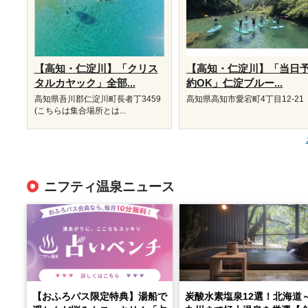
【高知・仁淀川】「クリス
【高知・仁淀川】「当日
タルカヤック」全部...
約OK」仁淀ブルー...
高知県吾川郡仁淀川町長者丁3459
高知県高知市愛宕町4丁目12-21
(こちらは集合場所とは...
ニフティ温泉ニュース
【おふろパス限定特典】湯船で
炭酸水素塩泉12選！北海道