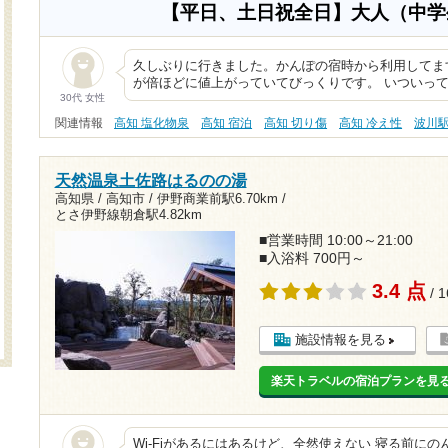
【平日、土日祝全日】大人（中
久しぶりに行きました。かんぽの宿時から利用してま
が倍ほどに値上がっていてびっくりです。 いついっ
30代 女性
関連情報
高知 塩化物泉
高知 宿泊
高知 切り傷
高知 冷え性
波川
天然温泉土佐路はるのの湯
高知県 / 高知市 /
伊野商業前駅6.70km
/
とさ伊野線朝倉駅4.82km
■営業時間 10:00～21:00
■入浴料 700円～
3.4 点
/ 
施設情報を見る
楽天トラベルの宿泊プランを見
Wi-Fiがあるにはあるけど、全然使えない 寝る前に