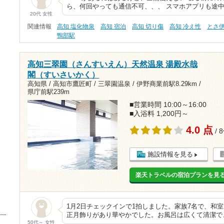
ら、何回やっても通信不可、、、 スマホアプリも途
20代 女性
関連情報
高知 塩化物泉
高知 宿泊
高知 切り傷
高知 冷え性
とさ
鴨部駅
高知三翠園（さんすいえん）天然温泉 湯殿水哉
閣（すいさいかく）
高知県 / 高知市鷹匠町 / 三翠園温泉 /
伊野商業前駅8.29km
/
県庁前駅239m
■営業時間 10:00～16:00
■入浴料 1,200円～
4.0 点
/ 
施設情報を見る
楽天トラベルの宿泊プランを見
1月2日チェックインで1拍しました。家族7名で、和
正月飾りがあり華やかでした。お風呂は広くて清潔で
50代～ 女性