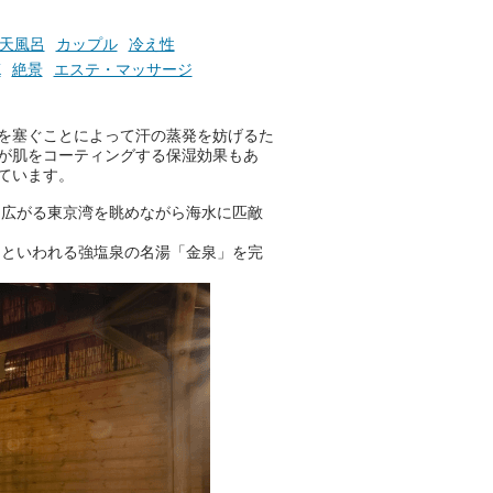
【PR】
この記事は万葉倶楽部株式会社
のPR記事です。
天風呂
カップル
冷え性
K
絶景
エステ・マッサージ
を塞ぐことによって汗の蒸発を妨げるた
が肌をコーティングする保湿効果もあ
ています。
に広がる東京湾を眺めながら海水に匹敵
」といわれる強塩泉の名湯「金泉」を完