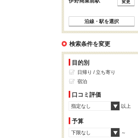
伊野商業前駅
変更
沿線・駅を選択
検索条件を変更
目的別
日帰り / 立ち寄り
宿泊
口コミ評価
指定なし
以上
予算
下限なし
～