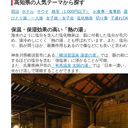
高知県の人気テーマから探す
ニフティ温泉の「占いベンチ」
宿泊
ホテル
サウナ
格安（1,000円以下）
お食事・食事処
露
は、そんなあなたの心のつぶや
ひとり旅・一人旅
女子旅・女子会
塩化物泉
切り傷
子連れO
きをプロの占い師に相談するこ
とができるサービスです。
保温・保湿効果の高い「熱の湯」
海水のように塩分を含んだ塩化物泉は、肌に付着した塩分が毛穴
め、湯冷めしにくく「熱の湯」とも呼ばれています。また、塩分
り、肌が潤うほか、殺菌作用もあるので傷などにも良いと言われ
おふろパス会員様なら、この特
別なひとときを「毎月10分無
神奈川県横須賀市にある
「横須賀温泉 湯楽の里」
では、眼の前
料」でご利用いただけます。
するほどの塩分を含む「強塩泉」に浸かることが可能。
また、兵庫県神戸市の
「有馬温泉 太閤の湯」
では「日本一濃い
全かけ流しで堪能することができます。
お湯で体がほぐれたら、次は占
い師さんとお話しして、心もほ
ぐしてみませんか？