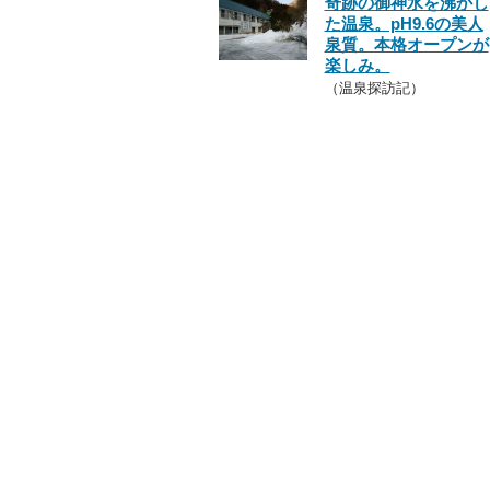
奇跡の御神水を沸かし
た温泉。pH9.6の美人
泉質。本格オープンが
楽しみ。
（温泉探訪記）