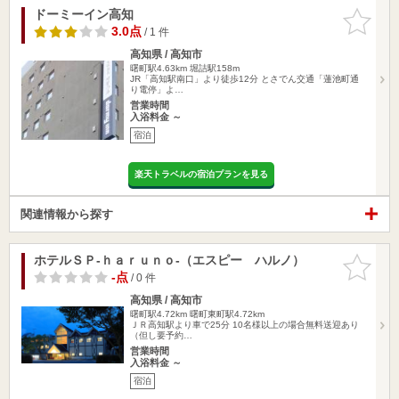
ドーミーイン高知
お気に入
りに追加
3.0点
/ 1 件
高知県 / 高知市
曙町駅4.63km
堀詰駅158m
JR「高知駅南口」より徒歩12分 とさでん交通「蓮池町通
り電停」よ…
営業時間
入浴料金 ～
宿泊
楽天トラベルの宿泊プランを見る
関連情報から探す
ホテルＳＰ‐ｈａｒｕｎｏ‐（エスピー ハルノ）
お気に入
りに追加
-点
/ 0 件
高知県 / 高知市
曙町駅4.72km
曙町東町駅4.72km
ＪＲ高知駅より車で25分 10名様以上の場合無料送迎あり
（但し要予約…
営業時間
入浴料金 ～
宿泊