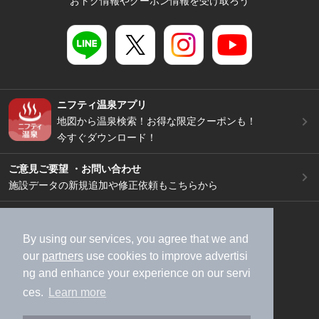
おトク情報やクーポン情報を受け取ろう
ニフティ温泉アプリ
地図から温泉検索！お得な限定クーポンも！
今すぐダウンロード！
ご意見ご要望 ・お問い合わせ
施設データの新規追加や修正依頼もこちらから
スマートフォン
/
PC
加盟店募集（資料請求）
広告出稿のご案内
By using our services, you agree that we and
our
partners
use cookies to improve advertisi
利用規約
ライフスタイルMEMBERS+規約
ng and enhance your experience on our servi
特定商取引法に基づく表記
ヘルプ
採用情報
ces.
Learn more
運営会社
個人情報保護ポリシー