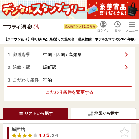
購入済チケットはこちら
ログイン
履歴
メニュー
【クーポンあり】曙町駅(高知県)近くの温泉宿・温泉旅館・ホテルおすすめ(2026年版)
1. 都道府県
中国・四国 / 高知県
2. 沿線・駅
曙町駅
3. こだわり条件
宿泊
こだわり条件を変更する
リストから探す
地図から探す
城西館
お気に入
りに追加
4.0点
/ 3 件