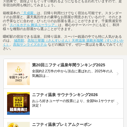
ス効果で、普段よりもぐっすり眠れるようになるとも言われていますので、是
非宿泊利用も検討してみましょう。
箱根湯本の
「天成園」
は、日帰り利用だけでなく宿泊も可能です。スタンダー
ドのお部屋と、露天風呂付きの豪華なお部屋が用意されているので、そのとき
の予算などに合わせ、ぴったりのお部屋を選ぶことができます。千葉県浦安市
の「
スパ＆ホテル 舞浜ユーラシア」
は、都心やテーマパークにも近く、和洋
様々な種類のお部屋から選ぶことができます。
曙町駅の宿泊できる温泉、日帰り温泉、スーパー銭湯の中でも特に人気がある
のは、
城西館
、
高知三翠園（さんすいえん）天然温泉 湯殿水哉閣（すいさいか
く）
、
高知サンライズホテル
などの施設です。ぜひ一度は足を運んでみてくだ
さい。
第20回ニフティ温泉年間ランキング2025
全国約2.2万件の中から頂点に選ばれた、2025年の人
気施設は…
ニフティ温泉 サウナランキング2026
おふろ好きユーザーの投票により、全国No.1サウナが
決定！
ニフティ温泉プレミアムクーポン