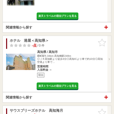
楽天トラベルの宿泊プランを見る
関連情報から探す
ホテル 港屋＜高知県＞
お気に入
りに追加
-点
/ 0 件
高知県 / 高知市
曙町駅5.34km
高知橋駅248m
◎ＪＲ高知駅より徒歩3分◎高知ICより車で約10分◎高知
空港より車で…
営業時間
入浴料金 ～
宿泊
楽天トラベルの宿泊プランを見る
関連情報から探す
サウスブリーズホテル 高知海月
お気に入