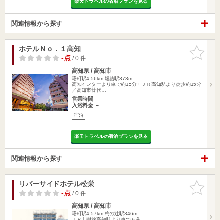
楽天トラベルの宿泊プランを見る
関連情報から探す
ホテルＮｏ．１高知
お気に入
りに追加
-点
/ 0 件
高知県 / 高知市
曙町駅4.56km
堀詰駅373m
高知インターより車で約15分・ＪＲ高知駅より徒歩約15分
／高知市廿代…
営業時間
入浴料金 ～
宿泊
楽天トラベルの宿泊プランを見る
関連情報から探す
リバーサイドホテル松栄
お気に入
りに追加
-点
/ 0 件
高知県 / 高知市
曙町駅4.57km
梅の辻駅346m
ＪＲ土讃線高知駅より車で５分