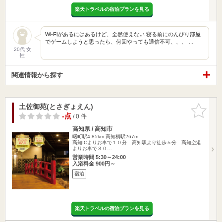
楽天トラベルの宿泊プランを見る
Wi-Fiがあるにはあるけど、全然使えない 寝る前にのんびり部屋
でゲームしようと思ったら、何回やっても通信不可、、、 …
20代 女
性
関連情報から探す
土佐御苑(とさぎょえん)
お気に入
りに追加
-点
/ 0 件
高知県 / 高知市
曙町駅4.85km
高知橋駅267m
高知ICよりお車で１０分 高知駅より徒歩５分 高知空港
よりお車で３０…
営業時間 5:30～24:00
入浴料金 900円～
宿泊
楽天トラベルの宿泊プランを見る