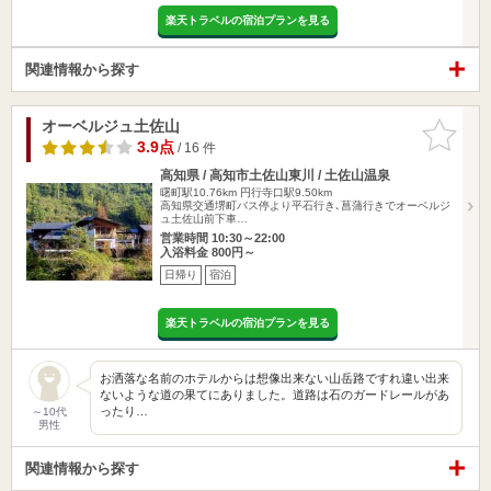
楽天トラベルの宿泊プランを見る
関連情報から探す
オーベルジュ土佐山
お気に入
りに追加
3.9点
/ 16 件
高知県 / 高知市土佐山東川 / 土佐山温泉
曙町駅10.76km
円行寺口駅9.50km
高知県交通堺町バス停より平石行き､菖蒲行きでオーベルジ
ュ土佐山前下車…
営業時間 10:30～22:00
入浴料金 800円～
日帰り
宿泊
楽天トラベルの宿泊プランを見る
お洒落な名前のホテルからは想像出来ない山岳路ですれ違い出来
ないような道の果てにありました。道路は石のガードレールがあ
ったり…
～10代
男性
関連情報から探す