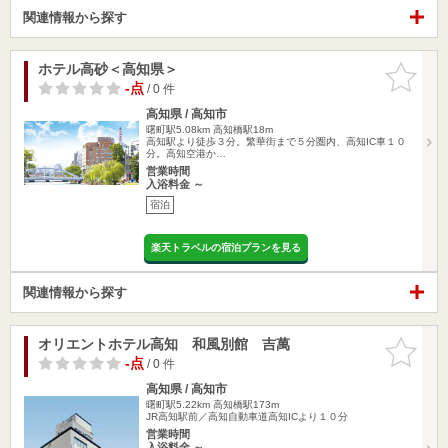
関連情報から探す
ホテル高砂＜高知県＞
お気に入
りに追加
-点
/ 0 件
高知県 / 高知市
曙町駅5.08km
高知橋駅18m
高知駅より徒歩３分。繁華街まで５分圏内、高知IC車１０
分。高知空港か…
営業時間
入浴料金 ～
宿泊
楽天トラベルの宿泊プランを見る
関連情報から探す
オリエントホテル高知 和風別館 吉萬
お気に入
りに追加
-点
/ 0 件
高知県 / 高知市
曙町駅5.22km
高知橋駅173m
JR高知駅前／高知自動車道高知ICより１０分
営業時間
入浴料金 ～