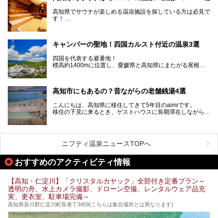
高知県はまた、カツオのたたきをはじめとする海産物や清流
で育つ川魚、大皿にごちそうがどっさり盛られた皿鉢料理、
高知県でサウナが楽しめる温浴施設を探している方は必見で
柚子などの柑橘類、地酒といったグルメが充実していること
す！
でも知られます。ここでは、温泉とあわせて自然の景観やグ
この記事では、高知県内でおすすめするサウナを詳しく紹介
ルメも満喫できる、高知県でおすすめのスーパー銭湯をご紹
します。
介します。
高知市内から、大自然に囲まれたサウナまで厳選してます。
キャンパーの聖地！四国カルスト付近の温泉3選
ぜひこれを読んで高知のサウナ探しの参考してくださいね！
四国を代表する避暑地！
標高約1400mに位置し、愛媛県と高知県にまたがる尾根沿
いに広がる「四国カルスト」。
夏はキャンパーでにぎわい、街明かりもほぼなく満点の星空
高知市にもあるの？昔ながらの老舗銭湯4選
が見れる場所。
そんな街から外れた景色のとってもいい場所なんですが、日
こんにちは、高知県に移住してきて5年目のaimiです。
帰り温泉（お風呂）がありません。
移住の下見に来るとき、ゲストハウスに長期滞在しながら観
中でもライターおすすめの３つの温泉をご紹介します。
光していたのですが。
そのときにお世話になったのが高知市内にある銭湯。
テントを張ってから温泉に向かうのもいいですが、場所取り
高知市というと、高知県の人口の半分が集まっているにぎや
などが問題なければ、温泉に入ってから向かうことをオスス
かなイメージがある方も多いかと思いますが、昔ながらの老
メします。
ニフティ温泉ニュースTOPへ
舗銭湯がけっこうな数あるのですよ。
なぜなら最寄り温泉でも車で４０分、山を降りていかねばな
りませんからね…！！
規模は小さいながら、元気に営業中なので観光がてら訪問し
おすすめのアクティビティ情報
てみてはいかがでしょう？
もしくは、翌日キャンプ帰りに立ち寄るのもおすすめです。
JR高知駅から近いものもあるので、公共交通オンリー派もO
Kですよ♪
【高知・仁淀川】「クリスタルカヤック」全部付き定番プラン～
それでは見ていきましょう。
透明の舟、水上カメラ撮影、ドローン空撮、レンタルウェア品充
それではチェックしてきましょう♪
実、更衣室、駐車場完備～
高知県吾川郡仁淀川町長者丁3459(こちらは集合場所とは異なります)