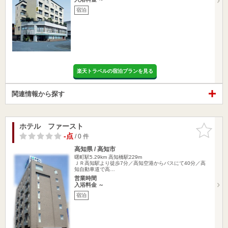
宿泊
楽天トラベルの宿泊プランを見る
関連情報から探す
ホテル ファースト
お気に入
りに追加
-点
/ 0 件
高知県 / 高知市
曙町駅5.29km
高知橋駅229m
ＪＲ高知駅より徒歩7分／高知空港からバスにて40分／高
知自動車道で高…
営業時間
入浴料金 ～
宿泊