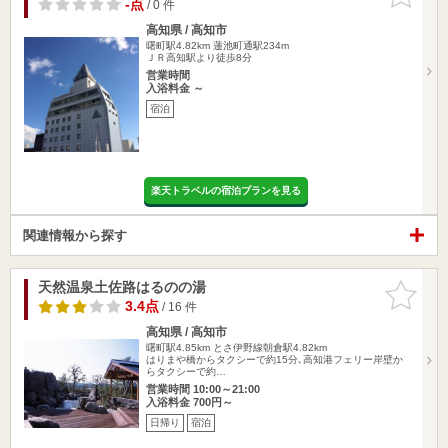
りに追加
-点
/ 0 件
高知県 / 高知市
曙町駅4.82km
蓮池町通駅234m
ＪＲ高知駅より徒歩8分
営業時間
入浴料金 ～
宿泊
楽天トラベルの宿泊プランを見る
関連情報から探す
天然温泉土佐路はるのの湯
お気に入
りに追加
3.4点
/ 16 件
高知県 / 高知市
曙町駅4.85km
とさ伊野線朝倉駅4.82km
はりまや橋からタクシーで約15分､高知港フェリー岸壁か
らタクシーで約…
営業時間 10:00～21:00
入浴料金 700円～
日帰り
宿泊