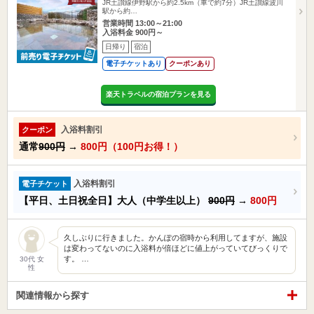
JR土讃線伊野駅から約2.5km（車で約7分）JR土讃線波川
駅から約…
営業時間 13:00～21:00
入浴料金 900円～
日帰り
宿泊
電子チケットあり
クーポンあり
楽天トラベルの宿泊プランを見る
入浴料割引
クーポン
通常
900円
→
800円（100円お得！）
入浴料割引
電子チケット
【平日、土日祝全日】大人（中学生以上）
900円
→
800円
久しぶりに行きました。かんぽの宿時から利用してますが、施設
は変わってないのに入浴料が倍ほどに値上がっていてびっくりで
す。 …
30代 女
性
関連情報から探す