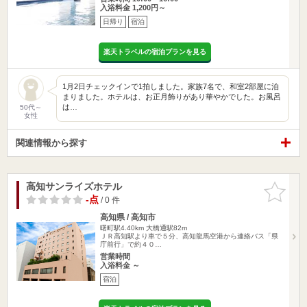
入浴料金 1,200円～
日帰り
宿泊
楽天トラベルの宿泊プランを見る
1月2日チェックインで1拍しました。家族7名で、和室2部屋に泊
まりました。ホテルは、お正月飾りがあり華やかでした。お風呂
は…
50代～
女性
関連情報から探す
高知サンライズホテル
お気に入
りに追加
-点
/ 0 件
高知県 / 高知市
曙町駅4.40km
大橋通駅82m
ＪＲ高知駅より車で５分、高知龍馬空港から連絡バス「県
庁前行」で約４０…
営業時間
入浴料金 ～
宿泊