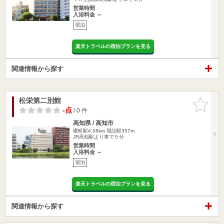
営業時間
入浴料金 ～
宿泊
楽天トラベルの宿泊プランを見る
関連情報から探す
松栄第二別館
お気に入
りに追加
-点
/ 0 件
高知県 / 高知市
曙町駅4.58km
堀詰駅357m
JR高知駅より車で５分
営業時間
入浴料金 ～
宿泊
楽天トラベルの宿泊プランを見る
関連情報から探す