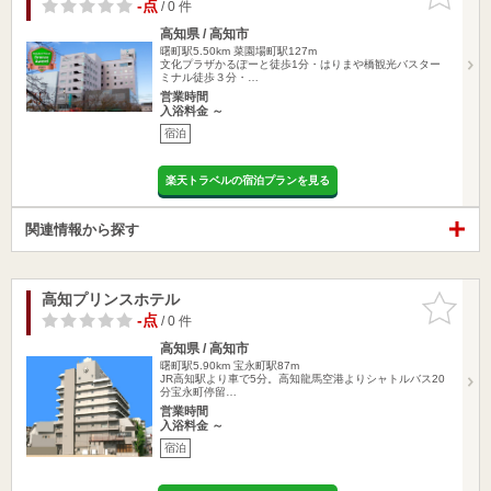
りに追加
-点
/ 0 件
高知県 / 高知市
曙町駅5.50km
菜園場町駅127m
文化プラザかるぽーと徒歩1分・はりまや橋観光バスター
ミナル徒歩３分・…
営業時間
入浴料金 ～
宿泊
楽天トラベルの宿泊プランを見る
関連情報から探す
高知プリンスホテル
お気に入
りに追加
-点
/ 0 件
高知県 / 高知市
曙町駅5.90km
宝永町駅87m
JR高知駅より車で5分。高知龍馬空港よりシャトルバス20
分宝永町停留…
営業時間
入浴料金 ～
宿泊