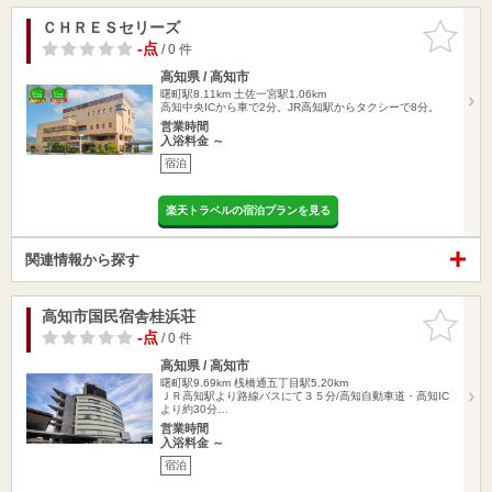
ＣＨＲＥＳセリーズ
お気に入
りに追加
-点
/ 0 件
高知県 / 高知市
曙町駅8.11km
土佐一宮駅1.06km
高知中央ICから車で2分。JR高知駅からタクシーで8分。
営業時間
入浴料金 ～
宿泊
楽天トラベルの宿泊プランを見る
関連情報から探す
高知市国民宿舎桂浜荘
お気に入
りに追加
-点
/ 0 件
高知県 / 高知市
曙町駅9.69km
桟橋通五丁目駅5.20km
ＪＲ高知駅より路線バスにて３５分/高知自動車道・高知IC
より約30分…
営業時間
入浴料金 ～
宿泊