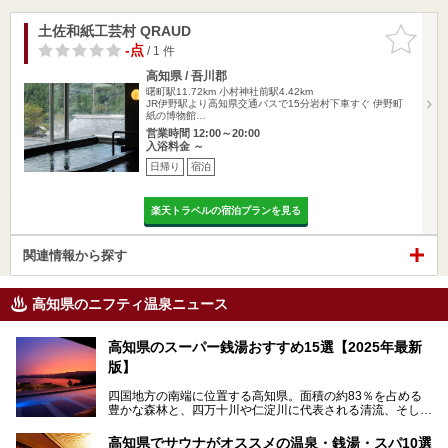
土佐和紙工芸村 QRAUD
お気に入
りに追加
-点
/ 1 件
高知県 / 吾川郡
曙町駅11.72km
小村神社前駅4.42km
JR伊野駅より高知県交通バスで15分岩村下車すぐ 伊野町
紙の博物館…
営業時間 12:00～20:00
入浴料金 ～
日帰り
宿泊
楽天トラベルの宿泊プランを見る
関連情報から探す
高知県のニフティ温泉ニュース
高知県のスーパー銭湯おすすめ15選【2025年最新
版】
四国地方の南端に位置する高知県。面積の約83％を占める
豊かな森林と、四万十川や仁淀川に代表される清流、そして
青く輝く太平洋に面して約700㎞もの海岸線が続く、自然の
魅力がぎゅっと詰まった県です。
高知県でサウナがオススメの温泉・銭湯・スパ10選