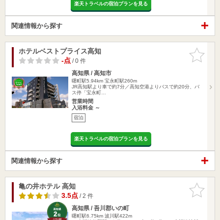
楽天トラベルの宿泊プランを見る
関連情報から探す
ホテルベストプライス高知
お気に入
りに追加
-点
/ 0 件
高知県 / 高知市
曙町駅5.94km
宝永町駅260m
JR高知駅より車で約7分／高知空港よりバスで約20分、バ
ス停「宝永町…
営業時間
入浴料金 ～
宿泊
楽天トラベルの宿泊プランを見る
関連情報から探す
亀の井ホテル 高知
お気に入
りに追加
3.5点
/ 2 件
高知県 / 吾川郡いの町
曙町駅6.75km
波川駅422m