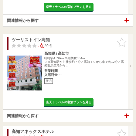
楽天トラベルの宿泊プランを見る
関連情報から探す
ツーリストイン高知
お気に入
りに追加
-点
/ 0 件
高知県 / 高知市
曙町駅4.79km
高知橋駅334m
ＪＲ高知駅から徒歩約７分／高知ＩＣから車で約12分／高
知龍馬空港から…
営業時間
入浴料金 ～
宿泊
楽天トラベルの宿泊プランを見る
関連情報から探す
高知アネックスホテル
お気に入