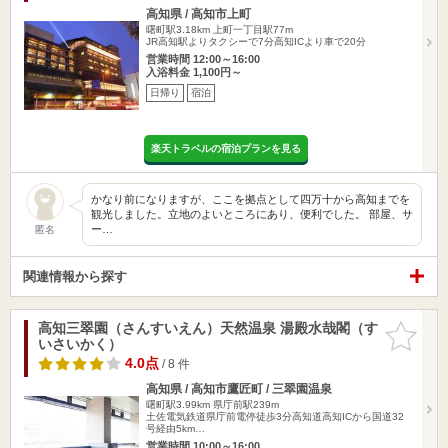
高知県 / 高知市上町
曙町駅3.18km
上町一丁目駅77m
JR高知駅よりタクシーで7分高知ICより車で20分
営業時間 12:00～16:00
入浴料金 1,100円～
日帰り
宿泊
楽天トラベルの宿泊プランを見る
かなり前になりますが、ここを拠点として四万十から高知までを
観光しました。立地のよいところにあり、便利でした。 部屋、サ
ー…
匿名
関連情報から探す
高知三翠園（さんすいえん）天然温泉 湯殿水哉閣（す
お気に入
いさいかく）
りに追加
4.0点
/ 8 件
高知県 / 高知市鷹匠町 / 三翠園温泉
曙町駅3.99km
県庁前駅239m
土佐電気鉄道県庁前電停徒歩3分高知道高知ICから国道32
号経由5km…
営業時間 10:00～16:00