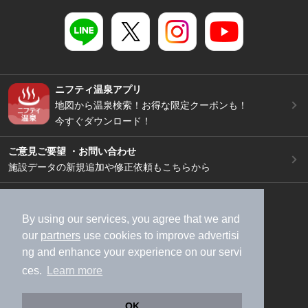
ニフティ温泉アプリ
地図から温泉検索！お得な限定クーポンも！
今すぐダウンロード！
ご意見ご要望 ・お問い合わせ
施設データの新規追加や修正依頼もこちらから
スマートフォン
/
PC
加盟店募集（資料請求）
広告出稿のご案内
By using our services, you agree that we and
our
partners
use cookies to improve advertisi
利用規約
ライフスタイルMEMBERS+規約
ng and enhance your experience on our servi
特定商取引法に基づく表記
ヘルプ
採用情報
ces.
Learn more
運営会社
個人情報保護ポリシー
©NIFTY Lifestyle Co., Ltd.
OK