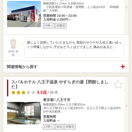
相模原駅11.27km
入谷駅460m
・小田急電鉄小田原線「座間駅」より徒歩10分 ・JR相模
線「入谷駅…
営業時間 10:00～22:00
入浴料金 2,350円～
日帰り
岩盤浴
感じよく説明していただきながら 普段のサウナや入浴と違いゆっ
くり呼吸しながら 汗がおどろくほどでました 痛みがあると…
40代 女
性
関連情報から探す
スパ＆ホテル 八王子温泉 やすらぎの湯【閉館しまし
お気に入
た】
りに追加
3.3点
/ 36 件
東京都 / 八王子市
相模原駅9.05km
八王子駅452m
JR八王子駅北口より徒歩約3分、京王八王子駅より徒歩約5
分中央自動車…
営業時間
入浴料金 ～
日帰り
宿泊
岩盤浴