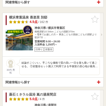
関連情報から探す
横浜青葉温泉 喜楽里 別邸
お気に入
りに追加
4.5点
/ 162 件
神奈川県 / 横浜市青葉区
相模原駅10.54km
こどもの国駅370m
＜電車でお越しの方＞ 東急こどもの国線こどもの国駅より
徒歩7分 …
営業時間 9:00～24:00
入浴料金 1,250円～
日帰り
岩盤浴
結論すごくいい。手ごろな価格で質の高い一日を落ち着いて過ご
せる。 ①岩盤浴セット購入で利用できる半個室の居心地が最高…
30代 男
性
関連情報から探す
薬石ミネラル温浴 嵐の湯座間店
お気に入
りに追加
5.0点
/ 4 件
神奈川県 / 座間市