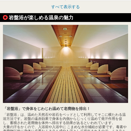
すべて表示する
岩盤浴が楽しめる温泉の魅力
「岩盤浴」で身体をじわじわ温めて老廃物を排出！
「岩盤浴」は、温めた天然石や岩石をベッドとして利用してそこに横たわる温
浴方法です。岩盤の遠赤効果で身体を内側からじっくり温めて発汗作用を促
し、蓄積された老廃物を体外へ排出する効果があるといわれています。
大量の汗をかくので、入浴前や入浴中に こまめな水分補給が必要です。毒素や