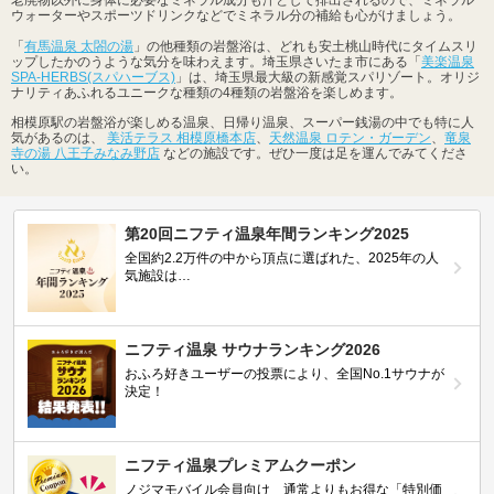
老廃物以外に身体に必要なミネラル成分も汗として排出されるので、ミネラル
ウォーターやスポーツドリンクなどでミネラル分の補給も心がけましょう。
「
有馬温泉 太閤の湯
」の他種類の岩盤浴は、どれも安土桃山時代にタイムスリ
ップしたかのうような気分を味わえます。埼玉県さいたま市にある「
美楽温泉
SPA-HERBS(スパハーブス)
」は、埼玉県最大級の新感覚スパリゾート。オリジ
ナリティあふれるユニークな種類の4種類の岩盤浴を楽しめます。
相模原駅の岩盤浴が楽しめる温泉、日帰り温泉、スーパー銭湯の中でも特に人
気があるのは、
美活テラス 相模原橋本店
、
天然温泉 ロテン・ガーデン
、
竜泉
寺の湯 八王子みなみ野店
などの施設です。ぜひ一度は足を運んでみてくださ
い。
第20回ニフティ温泉年間ランキング2025
全国約2.2万件の中から頂点に選ばれた、2025年の人
気施設は…
ニフティ温泉 サウナランキング2026
おふろ好きユーザーの投票により、全国No.1サウナが
決定！
ニフティ温泉プレミアムクーポン
ノジマモバイル会員向け 通常よりもお得な「特別価