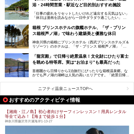
浴・24時間営業・駅近など目的別おすすめ施設
「仕事の疲れをリセットしたいけれど遠出する元気はない」
今回は、そんな大注目の施設に一足先にお邪魔し、その全貌
「休日は漫画を読みながら一日中ダラダラ過ごしたい」
を見学させていただきました！
「子ども連れでも気兼ねなく、家事を忘れてリフレッシュし
たい」
サウナ室の中に咲き誇る桜、魚たちが泳ぐ水風呂、そしてバ
箱根 プリンスホテルの旗艦ホテル、「ザ・プリン
リのビーチを思わせる休憩スペース…。驚きの連続だった館
ス箱根芦ノ湖」で味わう建築美と優雅な休日
そんな「癒やされたい」という願いを叶えてくれるのが、神
内の様子をレポートします！
奈川県のスーパー銭湯。
神奈川県の箱根にプリンスホテル（西武プリンスホテルズ＆
神奈川県には、サウナや岩盤浴、一日中遊べるエンタメ施設
リゾーツ）のホテルは、「ザ・プリンス 箱根芦ノ湖」「芦
など、“非日常”を味わえるスーパー銭湯が数多く揃っていま
ノ湖畔 蛸川温泉 龍宮殿」「箱根湯の花プリンスホテル」
す。しかし、選択肢が多いからこそ「どの施設か迷ってしま
「箱根仙石原プリンスホテル」と4軒あり、今回ご紹介する
う」という人も多いはず。
「龍宮殿」で日帰り絶景温泉！文化財にひたり富士
「ザ・プリンス 箱根芦ノ湖」は、その中でもフラッグシッ
を眺める特等席。実は“お泊まり”も最高だった
プ（旗艦）に位置づけられる特別なホテルです。
そこで今回は、神奈川県内の人気施設26選を「安さ」「岩
盤浴・漫画の充実度」「景色の良さ」「高級感」「深夜営
首都圏から日帰りから1泊旅行にぴったりな箱根温泉郷。な
昭和の日本を代表する建築家の一人、村野藤吾が芦ノ湖の畔
業」「駅近」など、目的別に厳選して紹介します。
かでも芦ノ湖の湖畔は人気の高いエリアです。「絶景日帰り
に建てた桃源郷のようなホテルがここ。自家源泉の温泉や、
今の気分にぴったりの施設を見つけて、最高のリフレッシュ
温泉 龍宮殿本館」は、露天風呂から芦ノ湖と富士山の両方
こだわりぬいた食もあわせて、このホテルの魅力をレポート
時間を過ごす参考にしていただけますと幸いです。
が楽しめるまさに眺望自慢の日帰り温泉。
します。
ニフティ温泉ニュースTOPへ
そしてここは全24室の「箱根 芦ノ湖畔蛸川温泉 龍宮殿」と
───
して宿泊もできます。宿泊者は「龍宮殿本館」の営業時間に
提供元：株式会社西武・プリンスホテルズワールドワイド
おすすめのアクティビティ情報
加えて、朝6時からの宿泊者専用時間帯にも「龍宮殿本館」
【PR】
のお風呂が利用できます。
この記事はザ・プリンス 箱根芦ノ湖のPR記事です。
【湘南・江ノ島】初心者向けサーフィンレッスン！用具レンタル
今回は日帰り温泉としての「絶景日帰り温泉 龍宮殿本館
等全て込み！【海まで徒歩１分】
（以下、龍宮殿本館）」と、旅館としての「箱根 芦ノ湖畔
蛸川温泉 龍宮殿（以下、龍宮殿）」の両方の魅力をたっぷ
神奈川県藤沢市片瀬海岸1-13-27
りお伝えします！
ここは箱根神社、九頭龍神社、白龍神社、箱根元宮と箱根の
4つの神社に囲まれたパワースポットです。