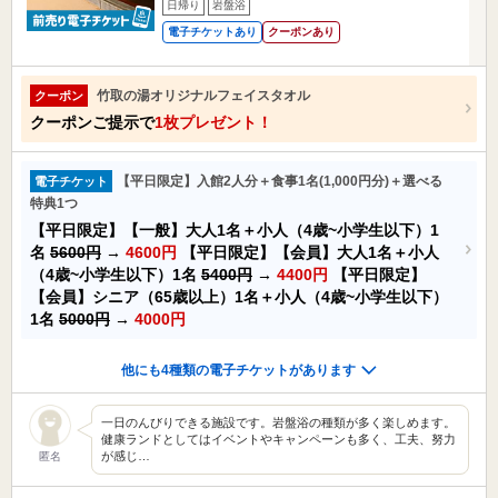
日帰り
岩盤浴
電子チケットあり
クーポンあり
竹取の湯オリジナルフェイスタオル
クーポン
クーポンご提示で
1枚プレゼント！
【平日限定】入館2人分＋食事1名(1,000円分)＋選べる
電子チケット
特典1つ
【平日限定】【一般】大人1名＋小人（4歳~小学生以下）1
名
5600円
→
4600円
【平日限定】【会員】大人1名＋小人
（4歳~小学生以下）1名
5400円
→
4400円
【平日限定】
【会員】シニア（65歳以上）1名＋小人（4歳~小学生以下）
1名
5000円
→
4000円
他にも4種類の電子チケットがあります
一日のんびりできる施設です。岩盤浴の種類が多く楽しめます。
健康ランドとしてはイベントやキャンペーンも多く、工夫、努力
が感じ…
匿名