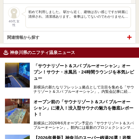
初めて利用しました。 駅から近く、建物は古い感じですが綺麗に
清掃され、清潔感あります。 食事はしてないのでわかりません…
40代 女
性
関連情報から探す
神奈川県のニフティ温泉ニュース
「サウナリゾート＆スパ ブルーオーシャン」オー
プン！サウナ・水風呂・24時間ラウンジを本気レビ
ュー
新横浜の新たなリフレッシュ拠点として注目を集める「サウ
ナリゾート＆スパ ブルーオーシャン」。内覧会記事に続
き、今回は実際に体験してみたリアルな様子をレポートしま
す。サウナや水風呂の気持ちよさはもちろん、リラックスス
オープン前の「サウナリゾート＆スパ ブルーオー
ペースの過ごしやすさまで徹底チェック。新横浜エリアで日
シャン」に潜入！没入型サウナの魅力を徹底レポー
常の疲れをリセットしたい人、ライブやスポーツ観戦遠征組
は必見です。
ト！
新横浜に2026年6月オープン予定の「サウナリゾート＆スパ
ブルーオーシャン」。館内には最新のプロジェクションマッ
ピングが多用され、まるで世界を旅しているかのような圧倒
的な“没入感（イマーシブ）”を体験できます。
【2026年最新】神奈川のスーパー銭湯26選！岩盤