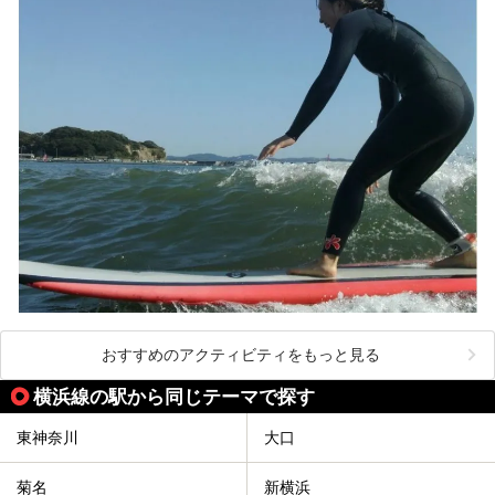
───
提供元：株式会社西武・プリンスホテルズワールドワイド
【PR】
この記事は箱根 芦ノ湖畔蛸川温泉 龍宮殿のPR記事です。
おすすめのアクティビティをもっと見る
横浜線の駅から同じテーマで探す
東神奈川
大口
菊名
新横浜