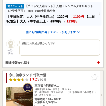
【手ぶらで入浴セット】入館＋レンタルタオルセット
電子チケット
（小学生不可）（8/8~16は土日祝料金）
【平日限定】大人（中学生以上）
1220円
→
1100円
【土日
祝限定】大人（中学生以上）
1370円
→
1230円
他にも2種類の電子チケットがあります
炭酸のお風呂が良かったです
50代～
男性
関連情報から探す
永山健康ランド 竹取の湯
お気に入
りに追加
3.7点
/ 70 件
東京都 / 多摩市永山
相模原駅8.94km
京王永山駅143m
京王相模原線「京王永山駅」、小田急多摩線「小田急永山
駅」改札出て右へ…
営業時間 9:00～翌8:30
入浴料金 2,600円～