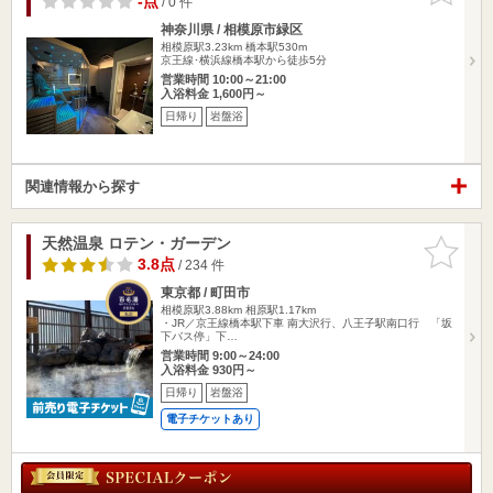
-点
/ 0 件
神奈川県 / 相模原市緑区
相模原駅3.23km
橋本駅530m
京王線･横浜線橋本駅から徒歩5分
営業時間 10:00～21:00
入浴料金 1,600円～
日帰り
岩盤浴
関連情報から探す
天然温泉 ロテン・ガーデン
お気に入
りに追加
3.8点
/ 234 件
東京都 / 町田市
相模原駅3.88km
相原駅1.17km
・JR／京王線橋本駅下車 南大沢行、八王子駅南口行 「坂
下バス停」下…
営業時間 9:00～24:00
入浴料金 930円～
日帰り
岩盤浴
電子チケットあり