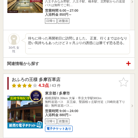
八王子みなみ野駅、八王子駅、橋本駅、北野駅からの送迎
バスは無料でご利…
営業時間 6:00～27:00
入浴料金 850円～
日帰り
岩盤浴
待ちに待った再開初日に訪問しました。 正直、行くまではかなり
恐い気持ちもあったけど２ヶ月ぶりの誘惑には勝てず恐る恐る。
…
30代 女
性
関連情報から探す
おふろの王様 多摩百草店
お気に入
りに追加
4.3点
/ 43 件
東京都 / 多摩市
相模原駅8.39km
大塚・帝京大学駅983m
無料送迎バス 京王線、聖蹟桜ヶ丘駅付近（川崎街道下り
線）無料送迎バス…
営業時間 9:00～24:00
入浴料金 880円～
日帰り
岩盤浴
電子チケットあり