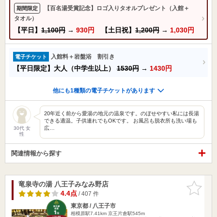
【百名湯受賞記念】ロゴ入りタオルプレゼント（入館＋
期間限定
タオル）
【平日】
1,100円
→
930円
【土日祝】
1,200円
→
1,030円
入館料＋岩盤浴 割引き
電子チケット
【平日限定】大人（中学生以上）
1530円
→
1430円
他にも1種類の電子チケットがあります
20年近く前から愛湯の地元の温泉です。のぼせやすい私には長湯
できる適温。子供連れでもOKです。 お風呂も脱衣所も洗い場も
広…
30代 女
性
関連情報から探す
竜泉寺の湯 八王子みなみ野店
お気に入
りに追加
4.4点
/ 407 件
東京都 / 八王子市
相模原駅7.41km
京王片倉駅545m