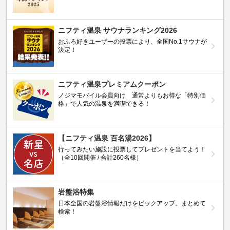
ニフティ温泉 サウナランキング2026
おふろ好きユーザーの投票により、全国No.1サウナが
決定！
ニフティ温泉プレミアムクーポン
ノジマモバイル会員向け 通常よりもお得な「特別価
格」で人気の温泉を満喫できる！
【ニフティ温泉 百名湯2026】
行ってみたい施設に投票してプレゼントを当てよう！
（全10回開催 / 合計260名様）
岩盤浴特集
日本全国の岩盤浴情報だけをピックアップ。まとめて
検索！