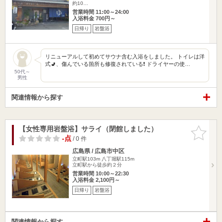
約10…
営業時間 11:00～24:00
入浴料金 700円～
日帰り
岩盤浴
リニューアルして初めてサウナ含む入浴をしました。 トイレは洋
式🚽、傷んでいる箇所も修復されている❗️ ドライヤーの使…
50代～
男性
関連情報から探す
【女性専用岩盤浴】サライ（閉館しました）
お気に入
りに追加
-点
/ 0 件
広島県 / 広島市中区
立町駅103m
八丁堀駅115m
立町駅から徒歩約２分
営業時間 10:00～22:30
入浴料金 2,100円～
日帰り
岩盤浴
関連情報から探す