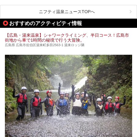
テーマに沿った世界観や息をのむようなオーシャンビューと
いった個性が魅力の温泉も、どちらも充実している広島県。
今回は、そんな広島県にある温浴施設のなかから、筆者が
ニフティ温泉ニュースTOPへ
「一度訪ねてみたい」と気になっている魅力的な施設を5件
ピックアップして紹介します。
おすすめのアクティビティ情報
※2021/07/30時点の情報です。
【広島・湯来温泉】シャワークライミング、半日コース！広島市
街地から車で1時間の秘境で行う大冒険。
広島県 広島市佐伯区湯来町多田2563-1 湯来ロッジ隣