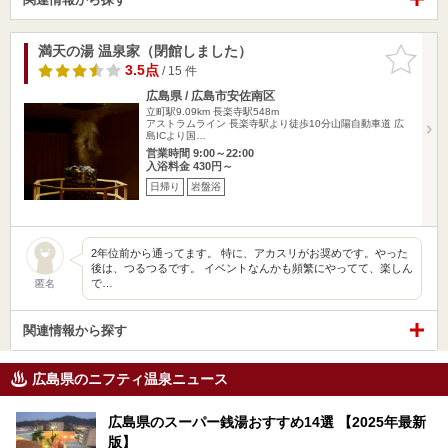
満天の湯 温泉家（閉館しました）
お気に入
りに追加
3.5点
/ 15 件
広島県 / 広島市安佐南区
立町駅9.09km
長楽寺駅548m
アストラムライン 長楽寺駅より徒歩10分山陽自動車道 広
島ICより国…
営業時間 9:00～22:00
入浴料金 430円～
日帰り
岩盤浴
2年位前から通ってます。 特に、アカスリがお奨めです。やった
後は、つるつるです。 イベントなんかも頻繁にやってて、楽しん
で…
匿名
関連情報から探す
広島県のニフティ温泉ニュース
広島県のスーパー銭湯おすすめ14選 【2025年最新
版】