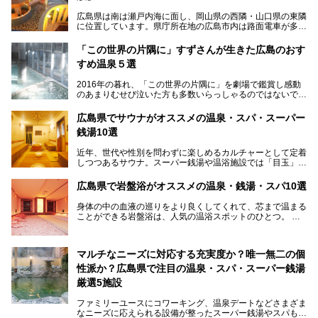
広島県は南は瀬戸内海に面し、岡山県の西隣・山口県の東隣
に位置しています。県庁所在地の広島市内は路面電車が多数
走る風景でも知られています。
厳島神社と原爆ドームの2つの世界文化遺産があり、年間を
「この世界の片隅に」すずさんが生きた広島のおす
通して多数の観光客が訪れます。工業都市として栄えた呉市
すめ温泉５選
や、坂の町・尾道市など、ゆっくり訪れたい町や観光スポッ
トがいっぱいの魅力的な県です。全国生産量1位のかきやレ
2016年の暮れ、「この世界の片隅に」を劇場で鑑賞し感動
モン、全国にファンが多い広島風お好み焼きなどのグルメも
のあまりむせび泣いた方も多数いらっしゃるのではないでし
充実。
ょうか。
温泉施設も多彩です。今回は、広島県でおすすめのスーパー
あの夏のヒロシマを生きた主人公すずさんの笑顔が、今もど
銭湯をご紹介します。
広島県でサウナがオススメの温泉・スパ・スーパー
こかに輝きつづけていることをふと思い浮かべます。
銭湯10選
そんな映画の舞台となった広島県呉市を中心に、広島のおす
すめ温泉施設をご紹介します！
近年、世代や性別を問わずに楽しめるカルチャーとして定着
しつつあるサウナ。スーパー銭湯や温浴施設では「目玉」と
して積極的にアピールしているお店も数多くあります。じん
わりと身体の内部を温めて発汗を促すサウナは、リフレッシ
広島県で岩盤浴がオススメの温泉・銭湯・スパ10選
ュ効果はもちろん、代謝が高まり健康や美容にも良い影響が
期待されます。今回はそんなサウナにこだわった、広島県内
身体の中の血液の巡りをより良くしてくれて、芯まで温まる
のオススメ温泉・銭湯・スパ10ヶ所を紹介させていただき
ことができる岩盤浴は、人気の温浴スポットのひとつ。
ます。
いつもよりも疲れた時や、心身共に癒されたい時にはおすす
めの場所です。
ここでは、温泉や銭湯と一緒に岩盤浴が楽しむことができ
マルチなニーズに対応する充実度か？唯一無二の個
る、広島県でオススメの温泉・銭湯・スパをご紹介していき
ます！
性派か？広島県で注目の温泉・スパ・スーパー銭湯
厳選5施設
ファミリーユースにコワーキング、温泉デートなどさまざま
なニーズに応えられる設備が整ったスーパー銭湯やスパも、