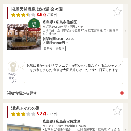
塩屋天然温泉 ほの湯 楽々園
お気に入
りに追加
3.5点
/ 19 件
広島県 / 広島市佐伯区
立町駅10.50km
楽々園駅377m
山陽本線 五日市駅から徒歩25分 広電宮島線 楽々園電停
から徒歩5…
営業時間 9:00～23:00
入浴料金 500円～
日帰り
岩盤浴
お湯は良かったけどアメニティが無いのは残念です!私はシャンプ
ーを持参しました!食事は大変美味しかったです!一日要られます!
50代～
指定し
ない
関連情報から探す
湯処ふかわの湯
お気に入
りに追加
3.3点
/ 17 件
広島県 / 広島市安佐北区
立町駅11.83km
上深川駅1.74km
■お車をご利用の場合 ・山陽自動車道「広島東I.C.」から