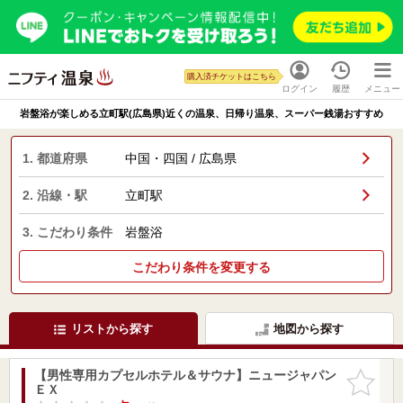
購入済チケットはこちら
ログイン
履歴
メニュー
岩盤浴が楽しめる立町駅(広島県)近くの温泉、日帰り温泉、スーパー銭湯おすすめ
1. 都道府県
中国・四国 / 広島県
2. 沿線・駅
立町駅
3. こだわり条件
岩盤浴
こだわり条件を変更する
リストから探す
地図から探す
【男性専用カプセルホテル＆サウナ】ニュージャパン
お気に入
ＥＸ
りに追加