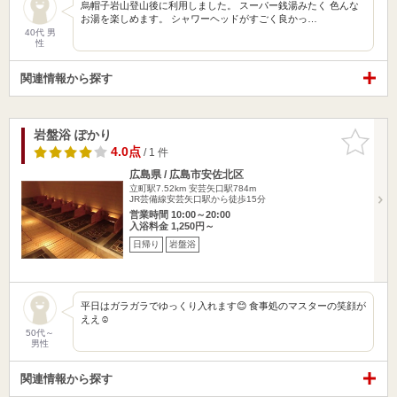
烏帽子岩山登山後に利用しました。 スーパー銭湯みたく 色んな
お湯を楽しめます。 シャワーヘッドがすごく良かっ…
40代 男
性
関連情報から探す
岩盤浴 ぽかり
お気に入
りに追加
4.0点
/ 1 件
広島県 / 広島市安佐北区
立町駅7.52km
安芸矢口駅784m
JR芸備線安芸矢口駅から徒歩15分
営業時間 10:00～20:00
入浴料金 1,250円～
日帰り
岩盤浴
平日はガラガラでゆっくり入れます😊 食事処のマスターの笑顔が
ええ☺️
50代～
男性
関連情報から探す