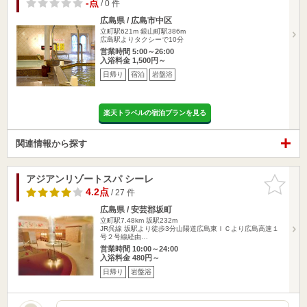
-点
/ 0 件
広島県 / 広島市中区
立町駅621m
銀山町駅386m
広島駅よりタクシーで10分
営業時間 5:00～26:00
入浴料金 1,500円～
日帰り
宿泊
岩盤浴
楽天トラベルの宿泊プランを見る
関連情報から探す
アジアンリゾートスパ シーレ
お気に入
りに追加
4.2点
/ 27 件
広島県 / 安芸郡坂町
立町駅7.48km
坂駅232m
JR呉線 坂駅より徒歩3分山陽道広島東ＩＣより広島高速１
号２号線経由…
営業時間 10:00～24:00
入浴料金 480円～
日帰り
岩盤浴