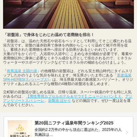
「岩盤浴」で身体をじわじわ温めて老廃物を排出！
「岩盤浴」は、温めた天然石や岩石をベッドとして利用してそこに横たわる温
浴方法です。岩盤の遠赤効果で身体を内側からじっくり温めて発汗作用を促
し、蓄積された老廃物を体外へ排出する効果があるといわれています。
大量の汗をかくので、入浴前や入浴中に こまめな水分補給が必要です。毒素や
老廃物以外に身体に必要なミネラル成分も汗として排出されるので、ミネラル
ウォーターやスポーツドリンクなどでミネラル分の補給も心がけましょう。
「
有馬温泉 太閤の湯
」の他種類の岩盤浴は、どれも安土桃山時代にタイムスリ
ップしたかのうような気分を味わえます。埼玉県さいたま市にある「
美楽温泉
SPA-HERBS(スパハーブス)
」は、埼玉県最大級の新感覚スパリゾート。オリジ
ナリティあふれるユニークな種類の4種類の岩盤浴を楽しめます。
立町駅の岩盤浴が楽しめる温泉、日帰り温泉、スーパー銭湯の中でも特に人気
があるのは、
【男性専用カプセルホテル＆サウナ】ニュージャパンＥＸ
、
アジ
アンリゾートスパ シーレ
、
岩盤浴 ぽかり
などの施設です。ぜひ一度は足を運
んでみてください。
第20回ニフティ温泉年間ランキング2025
全国約2.2万件の中から頂点に選ばれた、2025年の人
気施設は…