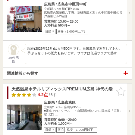
広島県 / 広島市中区田中町
立町駅726m
胡町駅570m
広島市の繁華街八丁堀、薬研堀ほど近くの中区田中町の音
戸温泉ビル2階山…
営業時間 13:00～25:00
入浴料金 500円～
日帰り
格安（1,000円以下）
現在(2025年12月)は入浴500円です。自家源泉で運営しており、
手ぶらセットの販売もあります。サウナは低温サウナで熱す…
20代 男
性
関連情報から探す
天然温泉ホテルリブマックスPREMIUM広島 神代の湯
お気に入
りに追加
4.2点
/ 6 件
広島県 / 広島市東区
立町駅1.26km
広島駅355m
■電車でのアクセス ・山陽新幹線／JR山陽本線「広島」
駅 北口 …
営業時間 6:00～20:00
入浴料金 1,000円～
日帰り
宿泊
格安（1,000円以下）