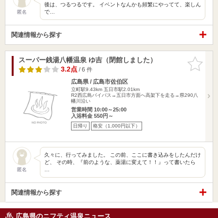
後は、つるつるです。 イベントなんかも頻繁にやってて、楽しん
で…
匿名
関連情報から探す
スーパー銭湯八幡温泉 ゆ吉（閉館しました）
お気に入
りに追加
3.2点
/ 6 件
広島県 / 広島市佐伯区
立町駅9.43km
五日市駅2.01km
R2西広島バイパス→五日市方面へ高架下を走る→県290八
幡川沿い
営業時間 10:00～25:00
入浴料金 550円～
日帰り
格安（1,000円以下）
久々に、行ってみました。 この前、ここに書き込みをしたんだけ
ど、 その時、『前のような、薬湯に変えて！！』って書いたら
…
匿名
関連情報から探す
広島県のニフティ温泉ニュース