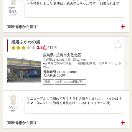
ーを持参しました!食事は大変美味しかったです!一日要られます!
50代～
指定し
ない
関連情報から探す
湯処ふかわの湯
お気に入
りに追加
3.3点
/ 17 件
広島県 / 広島市安佐北区
立町駅11.83km
上深川駅1.74km
■お車をご利用の場合 ・山陽自動車道「広島東I.C.」から
約10…
営業時間 11:00～24:00
入浴料金 700円～
日帰り
格安（1,000円以下）
リニューアルして初めてサウナ含む入浴をしました。 トイレは洋
式🚽、傷んでいる箇所も修復されている❗️ ドライヤーの使…
50代～
男性
関連情報から探す