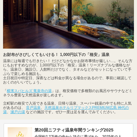
お財布がさびしくてもいける！ 1,000円以下の「格安」温泉
温泉には毎週でも行きたい！ だけどなかなかお財布事情が厳しい…。そんな方
にもおすすめなのが、1,000円以下の「格安」温泉！リーズナブルな価格なが
ら、温泉◎、施設◎。入館料だけでなく、タオルなどがセットになっていて手
ぶらで楽しめる施設も。
土日祝日や特定日、深夜などは料金が異なる場合があるので、事前に確認して
おくのがいいでしょう。
「
横濱スパヒルズ 竜泉寺の湯
」は、格安価格で多種類のお風呂やサウナなどミ
ネラル豊富な天然温泉が楽しめます。
立町駅の格安で入浴できる温泉、日帰り温泉、スーパー銭湯の中でも特に人気
があるのは、
音戸温泉
、
天然温泉ホテルリブマックスPREMIUM広島 神代の
湯
、
瀬戸の湯
などの施設です。ぜひ一度は足を運んでみてください。
第20回ニフティ温泉年間ランキング2025
全国約2.2万件の中から頂点に選ばれた、2025年の人