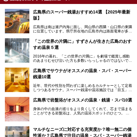
広島県のスーパー銭湯おすすめ14選 【2025年最新
版】
広島県は南は瀬戸内海に面し、岡山県の西隣・山口県の東隣
に位置しています。県庁所在地の広島市内は路面電車が多数
走る風景でも知られています。
厳島神社と原爆ドームの2つの世界文化遺産があり、年間を
「この世界の片隅に」すずさんが生きた広島のおす
通して多数の観光客が訪れます。工業都市として栄えた呉市
すめ温泉５選
や、坂の町・尾道市など、ゆっくり訪れたい町や観光スポッ
トがいっぱいの魅力的な県です。全国生産量1位のかきやレ
2016年の暮れ、「この世界の片隅に」を劇場で鑑賞し感動
モン、全国にファンが多い広島風お好み焼きなどのグルメも
のあまりむせび泣いた方も多数いらっしゃるのではないでし
充実。
ょうか。
温泉施設も多彩です。今回は、広島県でおすすめのスーパー
あの夏のヒロシマを生きた主人公すずさんの笑顔が、今もど
銭湯をご紹介します。
広島県でサウナがオススメの温泉・スパ・スーパー
こかに輝きつづけていることをふと思い浮かべます。
銭湯10選
そんな映画の舞台となった広島県呉市を中心に、広島のおす
すめ温泉施設をご紹介します！
近年、世代や性別を問わずに楽しめるカルチャーとして定着
しつつあるサウナ。スーパー銭湯や温浴施設では「目玉」と
して積極的にアピールしているお店も数多くあります。じん
わりと身体の内部を温めて発汗を促すサウナは、リフレッシ
広島県で岩盤浴がオススメの温泉・銭湯・スパ10選
ュ効果はもちろん、代謝が高まり健康や美容にも良い影響が
期待されます。今回はそんなサウナにこだわった、広島県内
身体の中の血液の巡りをより良くしてくれて、芯まで温まる
のオススメ温泉・銭湯・スパ10ヶ所を紹介させていただき
ことができる岩盤浴は、人気の温浴スポットのひとつ。
ます。
いつもよりも疲れた時や、心身共に癒されたい時にはおすす
めの場所です。
ここでは、温泉や銭湯と一緒に岩盤浴が楽しむことができ
マルチなニーズに対応する充実度か？唯一無二の個
る、広島県でオススメの温泉・銭湯・スパをご紹介していき
ます！
性派か？広島県で注目の温泉・スパ・スーパー銭湯