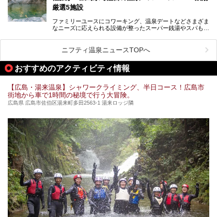
厳選5施設
ファミリーユースにコワーキング、温泉デートなどさまざま
なニーズに応えられる設備が整ったスーパー銭湯やスパも、
テーマに沿った世界観や息をのむようなオーシャンビューと
いった個性が魅力の温泉も、どちらも充実している広島県。
今回は、そんな広島県にある温浴施設のなかから、筆者が
ニフティ温泉ニュースTOPへ
「一度訪ねてみたい」と気になっている魅力的な施設を5件
ピックアップして紹介します。
おすすめのアクティビティ情報
※2021/07/30時点の情報です。
【広島・湯来温泉】シャワークライミング、半日コース！広島市
街地から車で1時間の秘境で行う大冒険。
広島県 広島市佐伯区湯来町多田2563-1 湯来ロッジ隣