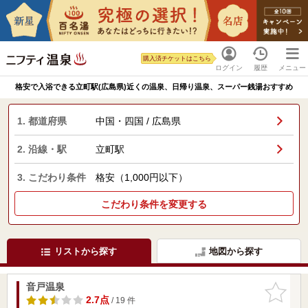
購入済チケットはこちら
ログイン
履歴
メニュー
格安で入浴できる立町駅(広島県)近くの温泉、日帰り温泉、スーパー銭湯おすすめ
1. 都道府県
中国・四国 / 広島県
2. 沿線・駅
立町駅
3. こだわり条件
格安（1,000円以下）
こだわり条件を変更する
リストから探す
地図から探す
音戸温泉
お気に入
りに追加
2.7点
/ 19 件