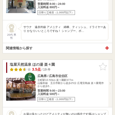
営業時間 8:00～24:00
入浴料金 800円～
日帰り
格安（1,000円以下）
サウナ 遠赤外線 アメニティ 綿棒、ティッシュ、ドライヤーあ
り かなりいいところですね！ シャンプー、ボ…
20代 男
性
関連情報から探す
塩屋天然温泉 ほの湯 楽々園
お気に入
りに追加
3.5点
/ 19 件
広島県 / 広島市佐伯区
立町駅10.50km
楽々園駅377m
山陽本線 五日市駅から徒歩25分 広電宮島線 楽々園電停
から徒歩5…
営業時間 9:00～23:00
入浴料金 500円～
日帰り
格安（1,000円以下）
お湯は良かったけどアメニティが無いのは残念です!私はシャンプ