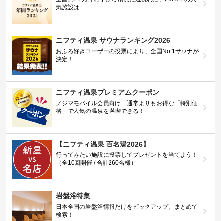
気施設は…
ニフティ温泉 サウナランキング2026
おふろ好きユーザーの投票により、全国No.1サウナが
決定！
ニフティ温泉プレミアムクーポン
ノジマモバイル会員向け 通常よりもお得な「特別価
格」で人気の温泉を満喫できる！
【ニフティ温泉 百名湯2026】
行ってみたい施設に投票してプレゼントを当てよう！
（全10回開催 / 合計260名様）
岩盤浴特集
日本全国の岩盤浴情報だけをピックアップ。まとめて
検索！