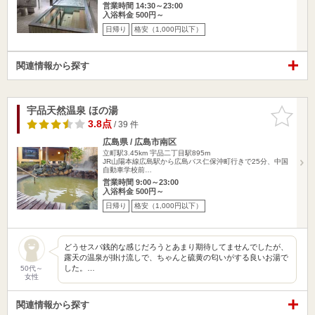
営業時間 14:30～23:00
入浴料金 500円～
日帰り
格安（1,000円以下）
関連情報から探す
宇品天然温泉 ほの湯
お気に入
りに追加
3.8点
/ 39 件
広島県 / 広島市南区
立町駅3.45km
宇品二丁目駅895m
JR山陽本線広島駅から広島バス仁保沖町行きで25分、中国
自動車学校前…
営業時間 9:00～23:00
入浴料金 500円～
日帰り
格安（1,000円以下）
どうせスパ銭的な感じだろうとあまり期待してませんでしたが、
露天の温泉が掛け流しで、ちゃんと硫黄の匂いがする良いお湯で
した。…
50代～
女性
関連情報から探す