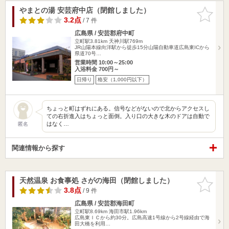
やまとの湯 安芸府中店（閉館しました）
お気に入
りに追加
3.2点
/ 7 件
広島県 / 安芸郡府中町
立町駅3.81km
天神川駅769m
JR山陽本線向洋駅から徒歩15分山陽自動車道広島東ICから
県道70号…
営業時間 10:00～25:00
入浴料金 700円～
日帰り
格安（1,000円以下）
ちょっと町はずれにある。信号などがないので北からアクセスし
ての右折進入はちょっと面倒。入り口の大きな木のドアは自動で
はなく…
匿名
関連情報から探す
天然温泉 お食事処 さがの海田（閉館しました）
お気に入
りに追加
3.8点
/ 9 件
広島県 / 安芸郡海田町
立町駅8.69km
海田市駅1.96km
広島東ＩＣから約30分。広島高速1号線から2号線経由で海
田大橋を利用…