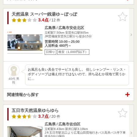
天然温泉 スーパー銭湯ゆ～ぽっぽ
お気に入
りに追加
3.4点
/ 12 件
広島県 / 広島市安佐北区
立町駅7.50km
安芸矢口駅805m
JR芸備線安芸矢口駅から徒歩15分
営業時間 10:00～25:00
入浴料金 480円～
日帰り
格安（1,000円以下）
お風呂も良い具合でサービスも良し。 但しシャンプー・リンス・
ボディソープは備え付けではないので、持ち込むか現地で買うか
に…
40代 男
性
関連情報から探す
五日市天然温泉ゆらゆら
お気に入
りに追加
3.7点
/ 20 件
広島県 / 広島市佐伯区
立町駅8.43km
新井口駅3.19km
JＲ五日市駅北口より広電山田団地行きバス高井バス停下車
徒歩3分山陽自…