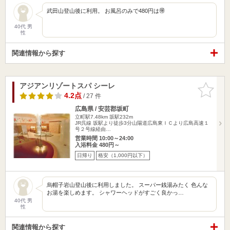
武田山登山後に利用。 お風呂のみで480円は🉐
40代 男
性
関連情報から探す
アジアンリゾートスパ シーレ
お気に入
りに追加
4.2点
/ 27 件
広島県 / 安芸郡坂町
立町駅7.48km
坂駅232m
JR呉線 坂駅より徒歩3分山陽道広島東ＩＣより広島高速１
号２号線経由…
営業時間 10:00～24:00
入浴料金 480円～
日帰り
格安（1,000円以下）
烏帽子岩山登山後に利用しました。 スーパー銭湯みたく 色んな
お湯を楽しめます。 シャワーヘッドがすごく良かっ…
40代 男
性
関連情報から探す