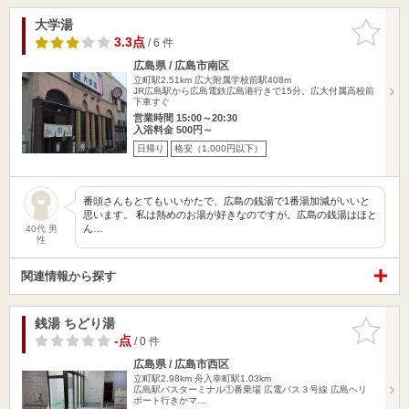
大学湯
お気に入
りに追加
3.3点
/ 6 件
広島県 / 広島市南区
立町駅2.51km
広大附属学校前駅408m
JR広島駅から広島電鉄広島港行きで15分、広大付属高校前
下車すぐ
営業時間 15:00～20:30
入浴料金 500円～
日帰り
格安（1,000円以下）
番頭さんもとてもいいかたで、広島の銭湯で1番湯加減がいいと
思います。 私は熱めのお湯が好きなのですが。広島の銭湯はほと
ん…
40代 男
性
関連情報から探す
銭湯 ちどり湯
お気に入
りに追加
-点
/ 0 件
広島県 / 広島市西区
立町駅2.98km
舟入幸町駅1.03km
広島駅バスターミナル①番乗場 広電バス３号線 広島ヘリ
ポート行きかマ…