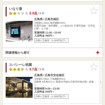
いなり湯
お気に入
りに追加
2.3点
/ 4 件
広島県 / 広島市南区
立町駅4.24km
海岸通駅245m
広電宇品線「海岸通駅」より徒歩4分 広電宇品線「元宇品
口駅」より徒…
営業時間 11:00～23:00
入浴料金 480円～
日帰り
格安（1,000円以下）
関連情報から探す
スパシーレ祇園
お気に入
りに追加
3.7点
/ 3 件
広島県 / 広島市安佐南区
立町駅5.59km
下祇園駅581m
自動車 ●広島ICから 国道54号線を広島市街地方面へ直進
し、「…
営業時間 9:00～23:00
入浴料金 500円～
日帰り
格安（1,000円以下）