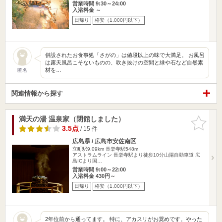
営業時間 9:30～24:00
入浴料金 ～
日帰り
格安（1,000円以下）
併設されたお食事処「さがの」は値段以上の味で大満足。 お風呂
は露天風呂こそないものの、吹き抜けの空間と緑や石など自然素
材を…
匿名
関連情報から探す
満天の湯 温泉家（閉館しました）
お気に入
りに追加
3.5点
/ 15 件
広島県 / 広島市安佐南区
立町駅9.09km
長楽寺駅548m
アストラムライン 長楽寺駅より徒歩10分山陽自動車道 広
島ICより国…
営業時間 9:00～22:00
入浴料金 430円～
日帰り
格安（1,000円以下）
2年位前から通ってます。 特に、アカスリがお奨めです。やった