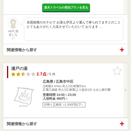
楽天トラベルの宿泊プランを見る
全国規模のホテルで お湯も伊豆より運んで来られてますとのこと
とてもありがたく入浴させていただいて おります …
40代 指
定しな
い
関連情報から探す
瀬戸の湯
お気に入
りに追加
2.7点
/ 5 件
広島県 / 広島市中区
立町駅2.47km
舟入川口町駅51m
広電江波線 舟入川口町駅より徒歩1分 もみじ銀行隣
営業時間 14:00～23:00
入浴料金 480円～
日帰り
格安（1,000円以下）
関連情報から探す