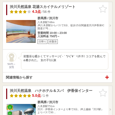
渋川天然温泉 花湯スカイテルメリゾート
お気に入
りに追加
4.3点
/ 56 件
群馬県 / 渋川市
八木原駅748m
JR八木原駅からバスで3分、徒歩15分関越道渋川伊香保IC
国道17号…
営業時間 10:00～23:00
入浴料金 750円～
日帰り
岩盤浴
岩盤浴も暖かくてマッサージ(´-｀*)ﾍ(´∀｀ﾍ)ﾓﾐﾓﾐ ココアを飲んで
♨️癒された。 女の子3人旅
50代～
女性
関連情報から探す
渋川天然温泉 ハナホテル＆スパ 伊香保インター
お気に入
りに追加
5.0点
/ 1 件
群馬県 / 渋川市
八木原駅751m
渋川・伊香保インターより車で3分。JR上越線『渋川駅』
よりバスで30…