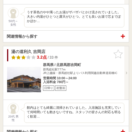
うす茶色のやや濁ったお湯がザバザバとかけ流されていました。
大きい内湯がひとつと露天がひとつ。とても良いお湯で芯までぽ
かぽか…
50代～
女性
関連情報から探す
湯の道利久 吉岡店
お気に入
りに追加
3.2点
/ 33 件
群馬県 / 北群馬郡吉岡町
群馬総社駅777m
JR上越線・群馬総社駅よりバス利用関越自動車道前橋IC
営業時間 10:00～24:00
入浴料金 780円～
日帰り
岩盤浴
館内はとても綺麗に清掃されていました。入浴施設も充実してい
て何時間いても飽きないですね。スタッフの皆さんの対応も明る
く歓迎…
20代 男
性
関連情報から探す