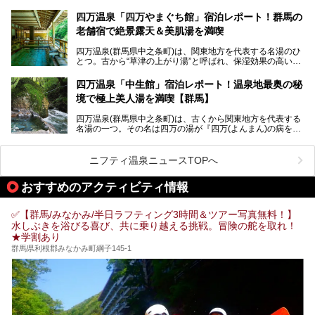
レポートをお届けします。
万座温泉が何県にあるのか、どんな温泉なのか、知らない方
四万温泉「四万やまぐち館」宿泊レポート！群馬の
も多いかもしれません。
老舗宿で絶景露天＆美肌湯を満喫
そこで筆者である私が実際に行ってみました！万座温泉の楽
しみ方や周辺の観光地を解説します。
四万温泉(群馬県中之条町)は、関東地方を代表する名湯のひ
また、日帰り入浴できる温泉から混浴可能な温泉まで、おす
とつ。古から“草津の上がり湯”と呼ばれ、保湿効果の高い美
すめの入浴施設もご紹介します！
肌湯として有名な存在です。
四万温泉「中生館」宿泊レポート！温泉地最奥の秘
「四万やまぐち館」は、この地を代表する旅館の一つ。日帰
境で極上美人湯を満喫【群馬】
り入浴も可能ですが、やはり宿泊してじっくり楽しむのがベ
スト。今回は筆者自ら宿泊し、人気の絶景露天風呂＆極上美
四万温泉(群馬県中之条町)は、古くから関東地方を代表する
肌湯をはじめ、館内の魅力をたっぷりとご紹介します！
名湯の一つ。その名は四万の湯が『四万(よんまん)の病を癒
す霊泉』であるとする伝説に由来し、現代においても多くの
観光客で賑わう人気温泉地です。
ニフティ温泉ニュースTOPへ
「中生館」は四万温泉最奥に位置し、秘境感漂う老舗宿。泉
質の良さ(特に美人湯効果)に定評があり、知る人ぞ知る穴場
おすすめのアクティビティ情報
的存在です。今回は筆者自ら宿泊し、自慢の温泉をはじめ食
事・客室・共有スペースなど、宿の全貌を徹底紹介します。
✅【群馬/みなかみ/半日ラフティング3時間＆ツアー写真無料！】
水しぶきを浴びる喜び、共に乗り越える挑戦。冒険の舵を取れ！
★学割あり
群馬県利根郡みなかみ町綱子145-1