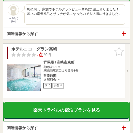
8月16日、家族でホテルグランビュー高崎に1泊止まりました！
屋上の露天風呂とサウナが気になったので大浴場に行きました。
…
～10代
男性
関連情報から探す
ホテルココ グラン高崎
お気に入
りに追加
-点
/ 0 件
群馬県 / 高崎市東町
高崎駅170m
JR高崎駅東口より徒歩3分
営業時間
入浴料金 ～
宿泊
岩盤浴
楽天トラベルの宿泊プランを見る
関連情報から探す