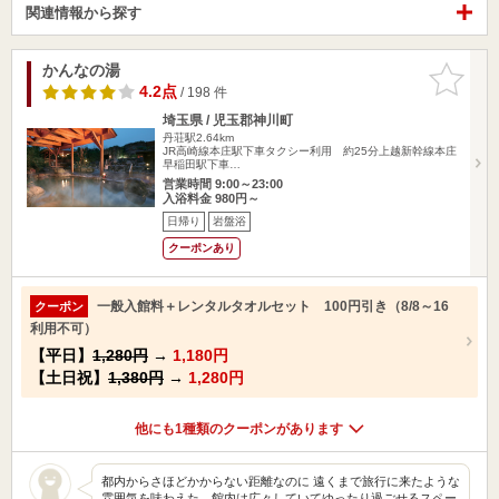
関連情報から探す
かんなの湯
お気に入
りに追加
4.2点
/ 198 件
埼玉県 / 児玉郡神川町
丹荘駅2.64km
JR高崎線本庄駅下車タクシー利用 約25分上越新幹線本庄
早稲田駅下車…
営業時間 9:00～23:00
入浴料金 980円～
日帰り
岩盤浴
クーポンあり
一般入館料＋レンタルタオルセット 100円引き（8/8～16
クーポン
利用不可）
【平日】
1,280円
→
1,180円
【土日祝】
1,380円
→
1,280円
他にも1種類のクーポンがあります
都内からさほどかからない距離なのに 遠くまで旅行に来たような
雰囲気を味わえた。館内は広々していてゆったり過ごせるスペー