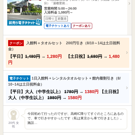
分）「湯都里前…
営業時間 5:00～24:00
入浴料金 1,080円～
日帰り
岩盤浴
電子チケットあり
クーポンあり
入館料＋タオルセット 200円引き（8/10～14は土日祝料
クーポン
金）
【平日】
1,480円
→
1,280円
【土日祝】
1,680円
→
1,480
円
1日入館料 + レンタルタオルセット + 館内着割引き（8/
電子チケット
10~14は土日祝料金）
【平日】大人（中学生以上）
1780円
→
1380円
【土日祝】
大人（中学生以上）
1980円
→
1580円
今回初めて行ったのですが、高崎IC降りてすぐのところにあるの
で、車で行きやすかったです（私は東京から車で行きました）。
施設…
20代 女
性