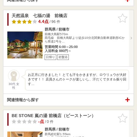
天然温泉 七福の湯 前橋店
お気に入
りに追加
4.4点
/ 96 件
群馬県 / 前橋市
前橋大島駅570m
両毛線 前橋大島駅より徒歩10分北関東自動車道駒形ICか
ら県道2号を…
営業時間 6:00～25:00
入浴料金 880円～
日帰り
岩盤浴
お正月に行きました！ とても汗をかきますが、ロウリュウが大好
きです！！ 店員さんのトークが楽しいし、汗だくでタオル振り回
す…
30代 女
性
関連情報から探す
BE STONE 嵐の湯 前橋店（ビーストーン）
お気に入
りに追加
-点
/ 0 件
群馬県 / 前橋市
群馬総社駅1.55km