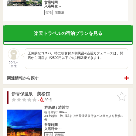
営業時間
入浴料金 ～
宿泊
岩盤浴
楽天トラベルの宿泊プランを見る
圧倒的なコスパ。特に朝食付き朝風呂&温活カフェコースは、開
店から閉店まで2500円以下で丸1日堪能できます。
50代～
男性
関連情報から探す
伊香保温泉 美松館
お気に入
りに追加
-点
/ 0 件
群馬県 / 渋川市
祖母島駅5.89km
JR上越線 渋川駅より伊香保温泉行きバス終点より徒歩２
分
営業時間
入浴料金 ～
宿泊
岩盤浴