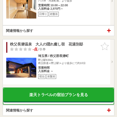
バス停「河原町南」より徒歩
営業時間 10:00～22:00
入浴料金 2,970円～
日帰り
岩盤浴
関連情報から探す
秩父長瀞温泉 大人の隠れ癒し宿 花湯別邸
お気に入
りに追加
-点
/ 0 件
埼玉県 / 秩父郡長瀞町
野上駅639m
秩父鉄道≪野上駅≫より徒歩にて約10分
営業時間
入浴料金 ～
宿泊
岩盤浴
楽天トラベルの宿泊プランを見る
関連情報から探す