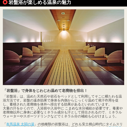
岩盤浴が楽しめる温泉の魅力
「岩盤浴」で身体をじわじわ温めて老廃物を排出！
「岩盤浴」は、温めた天然石や岩石をベッドとして利用してそこに横たわる温
浴方法です。岩盤の遠赤効果で身体を内側からじっくり温めて発汗作用を促
し、蓄積された老廃物を体外へ排出する効果があるといわれています。
大量の汗をかくので、入浴前や入浴中に こまめな水分補給が必要です。毒素や
老廃物以外に身体に必要なミネラル成分も汗として排出されるので、ミネラル
ウォーターやスポーツドリンクなどでミネラル分の補給も心がけましょう。
「
有馬温泉 太閤の湯
」の他種類の岩盤浴は、どれも安土桃山時代にタイムスリ