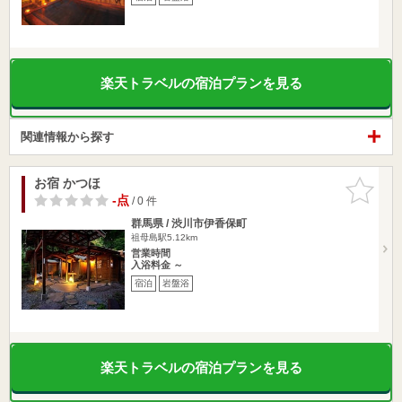
楽天トラベルの宿泊プランを見る
関連情報から探す
お宿 かつほ
お気に入
りに追加
-点
/ 0 件
群馬県 / 渋川市伊香保町
祖母島駅5.12km
営業時間
入浴料金 ～
宿泊
岩盤浴
楽天トラベルの宿泊プランを見る