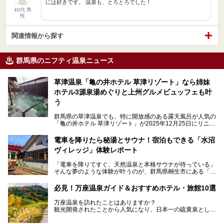
には好きです。 温泉も、とろとろでした！
40代 男
性
関連情報から探す
群馬県のニフティ温泉ニュース
草津温泉「亀の井ホテル 草津リゾート」なら姉妹
ホテル3源泉湯めぐりと上州グルメビュッフェも叶
う
群馬県の草津温泉でも、特に開放感のある露天風呂が人気の
「亀の井ホテル 草津リゾート」が2025年12月25日にリニュ
ーアルオープンしました。
ロビーや客室が綺麗になって、上州グルメにこだわったビュ
電車を降りたら秘湯とサウナ！宿泊もできる「水沼
ッフェも人気！アクセスはシャトルバスで楽々、さらに草津
ヴィレッジ」体験レポート
温泉にある姉妹ホテルの「草津温泉 大東舘」「亀の井ホテ
ル 草津湯畑」の湯めぐりまで楽しめます。
「電車を降りてすぐ、天然温泉と本格サウナが待っている」
そんな夢のような体験が叶うのが、群馬県桐生市にある「駅
今回はそんな「亀の井ホテル 草津リゾート」を徹底レポー
の天然温泉&サウナの森 水沼ヴィレッジ」です。
ト！
日帰り温泉の「水沼の湯」と宿泊もできる「サウナの森」、
必見！万座温泉ガイド＆おすすめホテル・旅館10選
２つのエリアがあります。
───
提供元：アイコニア・ホスピタリティ株式会社【PR】
万座温泉を訪れたことはありますか？
今回は、その中でも特にユニークな駅直結の「水沼の湯」の
この記事は亀の井ホテル 草津リゾートのPR記事です。
観光開発されたことから人気になり、日本一の硫黄泉として
魅力に焦点を当て、温泉好き、サウナー、そして電車旅好き
も有名な温泉地です。
も必見の、心と体がリフレッシュする水沼ヴィレッジの体験