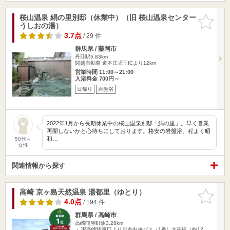
桜山温泉 絹の里別邸（休業中）（旧 桜山温泉センター
お気に入
うしおの湯）
りに追加
3.7点
/ 29 件
群馬県 / 藤岡市
丹荘駅5.83km
関越自動車 道本庄児玉ICより12km
営業時間 11:00～21:00
入浴料金 700円～
日帰り
岩盤浴
2022年1月から長期休業中の桜山温泉別邸「絹の里」。早く営業
再開しないかと心待ちにしております。格安の岩盤浴、程よく昭
和…
50代～
女性
関連情報から探す
高崎 京ヶ島天然温泉 湯都里（ゆとり）
お気に入
りに追加
4.0点
/ 194 件
群馬県 / 高崎市
高崎問屋町駅3.28km
・JR高崎駅東口より日本中央バス（1番）大胡線（約12