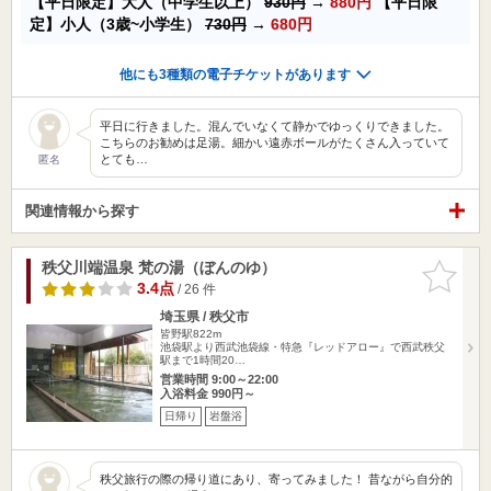
【平日限定】大人（中学生以上）
930円
→
880円
【平日限
定】小人（3歳~小学生）
730円
→
680円
他にも3種類の電子チケットがあります
平日に行きました。混んでいなくて静かでゆっくりできました。
こちらのお勧めは足湯。細かい遠赤ボールがたくさん入っていて
とても…
匿名
関連情報から探す
秩父川端温泉 梵の湯（ぼんのゆ）
お気に入
りに追加
3.4点
/ 26 件
埼玉県 / 秩父市
皆野駅822m
池袋駅より西武池袋線・特急『レッドアロー』で西武秩父
駅まで1時間20…
営業時間 9:00～22:00
入浴料金 990円～
日帰り
岩盤浴
秩父旅行の際の帰り道にあり、寄ってみました！ 昔ながら自分的