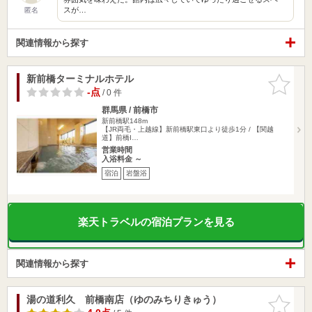
スが…
匿名
関連情報から探す
新前橋ターミナルホテル
お気に入
りに追加
-点
/ 0 件
群馬県 / 前橋市
新前橋駅148m
【JR両毛・上越線】新前橋駅東口より徒歩1分 / 【関越
道】前橋I…
営業時間
入浴料金 ～
宿泊
岩盤浴
楽天トラベルの宿泊プランを見る
関連情報から探す
湯の道利久 前橋南店（ゆのみちりきゅう）
お気に入
りに追加