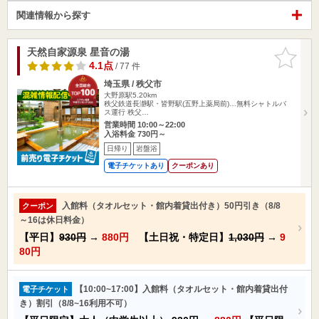
関連情報から探す
天然自家源泉 星音の湯
お気に入
りに追加
4.1点
/ 77 件
埼玉県 / 秩父市
大野原駅5.20km
秩父鉄道長瀞駅・皆野駅(五野上薬局前)…無料シャトルバ
ス運行 秩父…
営業時間 10:00～22:00
入浴料金 730円～
日帰り
岩盤浴
電子チケットあり
クーポンあり
入館料（タオルセット・館内着貸出付き）50円引き（8/8
クーポン
～16は休日料金）
【平日】
930円
→
880円
【土日祝・特定日】
1,030円
→
9
80円
【10:00~17:00】入館料（タオルセット・館内着貸出付
電子チケット
き）割引（8/8~16利用不可）