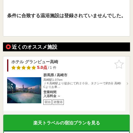
条件に合致する温浴施設は登録されていませんでした。
近くのオススメ施設
ホテル グランビュー高崎
お気に入
りに追加
5.0点
/ 1 件
群馬県 / 高崎市
高崎駅1.07km
ＪＲ高崎駅より徒歩にて約２０分、タクシーで約5分 高崎I
Cよりお車…
営業時間
入浴料金 ～
宿泊
岩盤浴
楽天トラベルの宿泊プランを見る