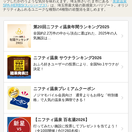
ップしたかのうような気分を味わえます。埼玉県さいたま市にある「
美楽温泉
SPA-HERBS(スパハーブス)
」は、埼玉県最大級の新感覚スパリゾート。オリジ
ナリティあふれるユニークな種類の4種類の岩盤浴を楽しめます。
第20回ニフティ温泉年間ランキング2025
全国約2.2万件の中から頂点に選ばれた、2025年の人
気施設は…
ニフティ温泉 サウナランキング2026
おふろ好きユーザーの投票により、全国No.1サウナが
決定！
ニフティ温泉プレミアムクーポン
ノジマモバイル会員向け 通常よりもお得な「特別価
格」で人気の温泉を満喫できる！
【ニフティ温泉 百名湯2026】
行ってみたい施設に投票してプレゼントを当てよう！
（全10回開催 / 合計260名様）