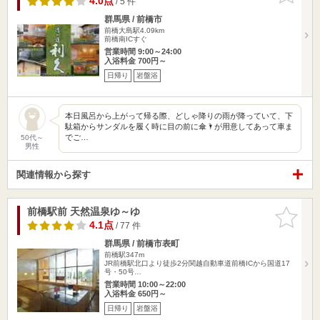
4.0点
/ 5 件
群馬県 / 前橋市
前橋大島駅4.09km
前橋南ICすぐ
営業時間 9:00～24:00
入浴料金 700円～
日帰り
岩盤浴
本日風呂から上がって帰る際、どしゃ降りの雨が降っていて、下
駄箱からサンダルを履く時に目の前に傘🌂が用意してあって車ま
でご…
50代～
男性
関連情報から探す
前橋駅前 天然温泉ゆ～ゆ
お気に入
りに追加
4.1点
/ 77 件
群馬県 / 前橋市表町
前橋駅347m
JR前橋駅北口より徒歩2分関越自動車道前橋ICから国道17
号・50号…
営業時間 10:00～22:00
入浴料金 650円～
日帰り
岩盤浴