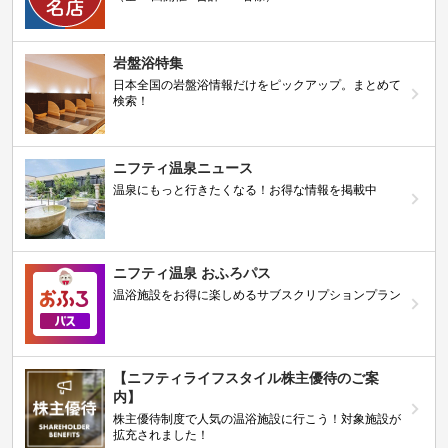
岩盤浴特集
日本全国の岩盤浴情報だけをピックアップ。まとめて
検索！
ニフティ温泉ニュース
温泉にもっと行きたくなる！お得な情報を掲載中
ニフティ温泉 おふろパス
温浴施設をお得に楽しめるサブスクリプションプラン
【ニフティライフスタイル株主優待のご案
内】
株主優待制度で人気の温浴施設に行こう！対象施設が
拡充されました！