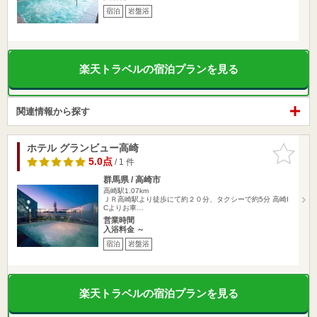
宿泊
岩盤浴
楽天トラベルの宿泊プランを見る
関連情報から探す
ホテル グランビュー高崎
お気に入
りに追加
5.0点
/ 1 件
群馬県 / 高崎市
高崎駅1.07km
ＪＲ高崎駅より徒歩にて約２０分、タクシーで約5分 高崎I
Cよりお車…
営業時間
入浴料金 ～
宿泊
岩盤浴
楽天トラベルの宿泊プランを見る