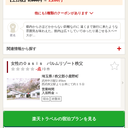
他にも1種類のクーポンがあります
都内からさほどかからない距離なのに 遠くまで旅行に来たような
雰囲気を味わえた。館内は広々していてゆったり過ごせるスペー
スが…
匿名
関連情報から探す
女性のＯａｓｉｓ パルムリゾート秩父
お気に入
りに追加
-点
/ 0 件
埼玉県 / 秩父郡小鹿野町
武州中川駅2.95km
西武秩父駅よりお車にて約１５分
営業時間
入浴料金 ～
宿泊
岩盤浴
楽天トラベルの宿泊プランを見る