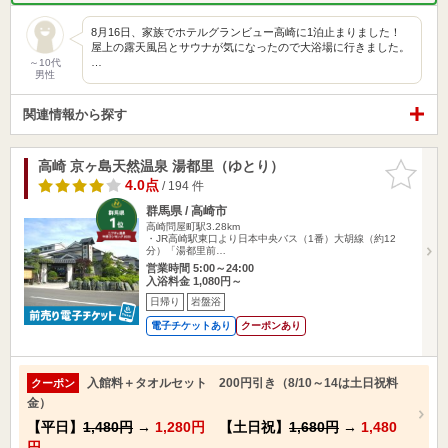
8月16日、家族でホテルグランビュー高崎に1泊止まりました！
屋上の露天風呂とサウナが気になったので大浴場に行きました。
…
～10代
男性
関連情報から探す
高崎 京ヶ島天然温泉 湯都里（ゆとり）
お気に入
りに追加
4.0点
/ 194 件
群馬県 / 高崎市
高崎問屋町駅3.28km
・JR高崎駅東口より日本中央バス（1番）大胡線（約12
分）「湯都里前…
営業時間 5:00～24:00
入浴料金 1,080円～
日帰り
岩盤浴
電子チケットあり
クーポンあり
入館料＋タオルセット 200円引き（8/10～14は土日祝料
クーポン
金）
【平日】
1,480円
→
1,280円
【土日祝】
1,680円
→
1,480
円