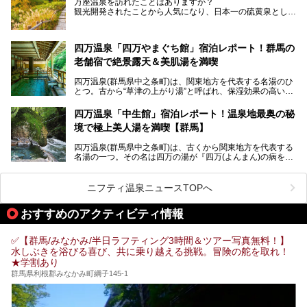
万座温泉を訪れたことはありますか？
今回は、その中でも特にユニークな駅直結の「水沼の湯」の
この記事は亀の井ホテル 草津リゾートのPR記事です。
観光開発されたことから人気になり、日本一の硫黄泉として
魅力に焦点を当て、温泉好き、サウナー、そして電車旅好き
も有名な温泉地です。
も必見の、心と体がリフレッシュする水沼ヴィレッジの体験
レポートをお届けします。
万座温泉が何県にあるのか、どんな温泉なのか、知らない方
四万温泉「四万やまぐち館」宿泊レポート！群馬の
も多いかもしれません。
老舗宿で絶景露天＆美肌湯を満喫
そこで筆者である私が実際に行ってみました！万座温泉の楽
しみ方や周辺の観光地を解説します。
四万温泉(群馬県中之条町)は、関東地方を代表する名湯のひ
また、日帰り入浴できる温泉から混浴可能な温泉まで、おす
とつ。古から“草津の上がり湯”と呼ばれ、保湿効果の高い美
すめの入浴施設もご紹介します！
肌湯として有名な存在です。
四万温泉「中生館」宿泊レポート！温泉地最奥の秘
「四万やまぐち館」は、この地を代表する旅館の一つ。日帰
境で極上美人湯を満喫【群馬】
り入浴も可能ですが、やはり宿泊してじっくり楽しむのがベ
スト。今回は筆者自ら宿泊し、人気の絶景露天風呂＆極上美
四万温泉(群馬県中之条町)は、古くから関東地方を代表する
肌湯をはじめ、館内の魅力をたっぷりとご紹介します！
名湯の一つ。その名は四万の湯が『四万(よんまん)の病を癒
す霊泉』であるとする伝説に由来し、現代においても多くの
観光客で賑わう人気温泉地です。
ニフティ温泉ニュースTOPへ
「中生館」は四万温泉最奥に位置し、秘境感漂う老舗宿。泉
質の良さ(特に美人湯効果)に定評があり、知る人ぞ知る穴場
おすすめのアクティビティ情報
的存在です。今回は筆者自ら宿泊し、自慢の温泉をはじめ食
事・客室・共有スペースなど、宿の全貌を徹底紹介します。
✅【群馬/みなかみ/半日ラフティング3時間＆ツアー写真無料！】
水しぶきを浴びる喜び、共に乗り越える挑戦。冒険の舵を取れ！
★学割あり
群馬県利根郡みなかみ町綱子145-1