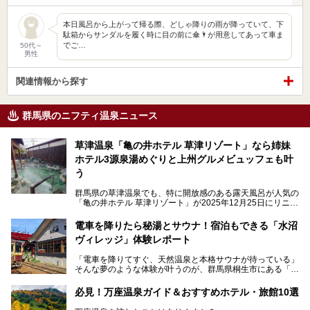
本日風呂から上がって帰る際、どしゃ降りの雨が降っていて、下
駄箱からサンダルを履く時に目の前に傘🌂が用意してあって車ま
でご…
50代～
男性
関連情報から探す
群馬県のニフティ温泉ニュース
草津温泉「亀の井ホテル 草津リゾート」なら姉妹
ホテル3源泉湯めぐりと上州グルメビュッフェも叶
う
群馬県の草津温泉でも、特に開放感のある露天風呂が人気の
「亀の井ホテル 草津リゾート」が2025年12月25日にリニュ
ーアルオープンしました。
ロビーや客室が綺麗になって、上州グルメにこだわったビュ
電車を降りたら秘湯とサウナ！宿泊もできる「水沼
ッフェも人気！アクセスはシャトルバスで楽々、さらに草津
ヴィレッジ」体験レポート
温泉にある姉妹ホテルの「草津温泉 大東舘」「亀の井ホテ
ル 草津湯畑」の湯めぐりまで楽しめます。
「電車を降りてすぐ、天然温泉と本格サウナが待っている」
そんな夢のような体験が叶うのが、群馬県桐生市にある「駅
今回はそんな「亀の井ホテル 草津リゾート」を徹底レポー
の天然温泉&サウナの森 水沼ヴィレッジ」です。
ト！
日帰り温泉の「水沼の湯」と宿泊もできる「サウナの森」、
必見！万座温泉ガイド＆おすすめホテル・旅館10選
２つのエリアがあります。
───
提供元：アイコニア・ホスピタリティ株式会社【PR】