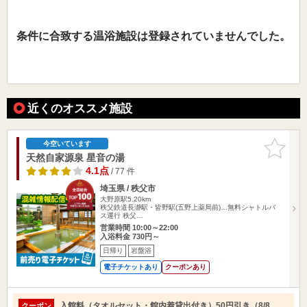
条件に合致する温浴施設は登録されていませんでした。
近くのオススメ施設
お気に入
今空いています
りに追加
天然自家源泉 星音の湯
4.1点
/ 77 件
埼玉県 / 秩父市
大野原駅5.20km
秩父鉄道長瀞駅・皆野駅(五野上薬局前)…無料シャトルバ
ス運行 秩父…
営業時間 10:00～22:00
入浴料金 730円～
日帰り
岩盤浴
電子チケットあり
クーポンあり
入館料（タオルセット・館内着貸出付き）50円引き（8/8
クーポン