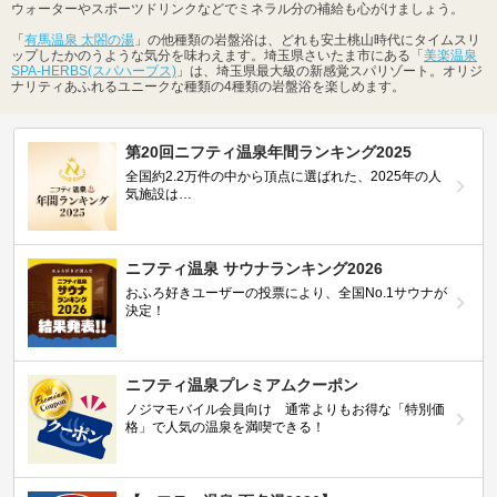
ウォーターやスポーツドリンクなどでミネラル分の補給も心がけましょう。
「
有馬温泉 太閤の湯
」の他種類の岩盤浴は、どれも安土桃山時代にタイムスリ
ップしたかのうような気分を味わえます。埼玉県さいたま市にある「
美楽温泉
SPA-HERBS(スパハーブス)
」は、埼玉県最大級の新感覚スパリゾート。オリジ
ナリティあふれるユニークな種類の4種類の岩盤浴を楽しめます。
第20回ニフティ温泉年間ランキング2025
全国約2.2万件の中から頂点に選ばれた、2025年の人
気施設は…
ニフティ温泉 サウナランキング2026
おふろ好きユーザーの投票により、全国No.1サウナが
決定！
ニフティ温泉プレミアムクーポン
ノジマモバイル会員向け 通常よりもお得な「特別価
格」で人気の温泉を満喫できる！