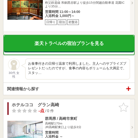
秩父鉄道線 和銅黒谷駅より徒歩15分関越自動車道 花園IC
より35分…
営業時間 11:00～14:00
入浴料金 1,000円～
日帰り
宿泊
岩盤浴
楽天トラベルの宿泊プランを見る
お食事付きの日帰り温泉で利用しました。主人へのサプライズプ
レゼントだったのですが、食事の内容もボリュームも大満足で、
スタッ…
30代 女
性
関連情報から探す
ホテルココ グラン高崎
お気に入
りに追加
-点
/ 0 件
群馬県 / 高崎市東町
高崎駅170m
JR高崎駅東口より徒歩3分
営業時間
入浴料金 ～