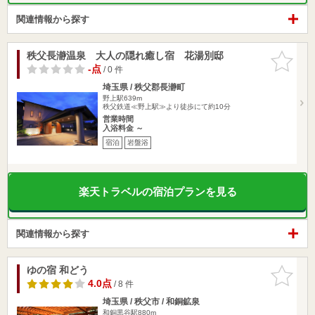
関連情報から探す
秩父長瀞温泉 大人の隠れ癒し宿 花湯別邸
お気に入
りに追加
-点
/ 0 件
埼玉県 / 秩父郡長瀞町
野上駅639m
秩父鉄道≪野上駅≫より徒歩にて約10分
営業時間
入浴料金 ～
宿泊
岩盤浴
楽天トラベルの宿泊プランを見る
関連情報から探す
ゆの宿 和どう
お気に入
りに追加
4.0点
/ 8 件
埼玉県 / 秩父市 / 和銅鉱泉
和銅黒谷駅880m