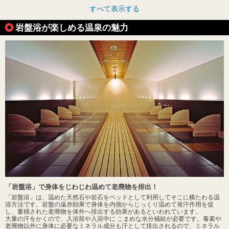
すべて表示する
岩盤浴が楽しめる温泉の魅力
「岩盤浴」で身体をじわじわ温めて老廃物を排出！
「岩盤浴」は、温めた天然石や岩石をベッドとして利用してそこに横たわる温
浴方法です。岩盤の遠赤効果で身体を内側からじっくり温めて発汗作用を促
し、蓄積された老廃物を体外へ排出する効果があるといわれています。
大量の汗をかくので、入浴前や入浴中に こまめな水分補給が必要です。毒素や
老廃物以外に身体に必要なミネラル成分も汗として排出されるので、ミネラル