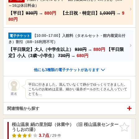
～16は休日料金）
【平日】
930円
→
880円
【土日祝・特定日】
1,030円
→
9
80円
【10:00~17:00】入館料（タオルセット・館内着貸出付
電子チケット
き）割引（8/8~16利用不可）
【平日限定】大人（中学生以上）
930円
→
880円
【平日限
定】小人（3歳~小学生）
730円
→
680円
他にも3種類の電子チケットがあります
平日に行きました。混んでいなくて静かでゆっくりできました。
こちらのお勧めは足湯。細かい遠赤ボールがたくさん入っていて
とても…
匿名
関連情報から探す
桜山温泉 絹の里別邸（休業中）（旧 桜山温泉センター
お気に入
うしおの湯）
りに追加
3.7点
/ 29 件