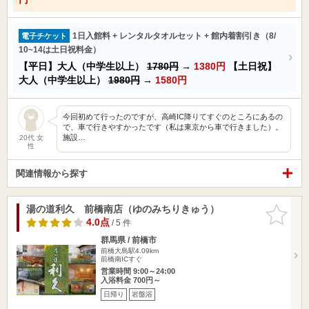
1日入館料 + レンタルタオルセット + 館内着割引き（8/
電子チケット
10~14は土日祝料金）
【平日】大人（中学生以上）
1780円
→
1380円
【土日祝】
大人（中学生以上）
1980円
→
1580円
今回初めて行ったのですが、高崎IC降りてすぐのところにあるの
で、車で行きやすかったです（私は東京から車で行きました）。
施設…
20代 女
性
関連情報から探す
湯の道利久 前橋南店（ゆのみちりきゅう）
お気に入
りに追加
4.0点
/ 5 件
群馬県 / 前橋市
前橋大島駅4.09km
前橋南ICすぐ
営業時間 9:00～24:00
入浴料金 700円～
日帰り
岩盤浴