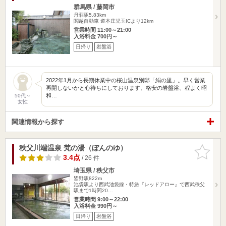
群馬県 / 藤岡市
丹荘駅5.83km
関越自動車 道本庄児玉ICより12km
営業時間 11:00～21:00
入浴料金 700円～
日帰り
岩盤浴
2022年1月から長期休業中の桜山温泉別邸「絹の里」。早く営業
再開しないかと心待ちにしております。格安の岩盤浴、程よく昭
和…
50代～
女性
関連情報から探す
秩父川端温泉 梵の湯（ぼんのゆ）
お気に入
りに追加
3.4点
/ 26 件
埼玉県 / 秩父市
皆野駅822m
池袋駅より西武池袋線・特急『レッドアロー』で西武秩父
駅まで1時間20…
営業時間 9:00～22:00
入浴料金 990円～
日帰り
岩盤浴