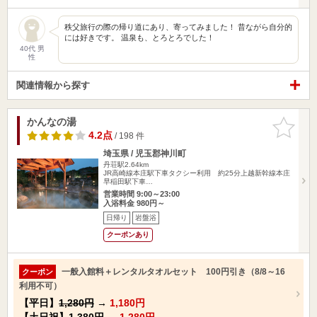
秩父旅行の際の帰り道にあり、寄ってみました！ 昔ながら自分的
には好きです。 温泉も、とろとろでした！
40代 男
性
関連情報から探す
かんなの湯
お気に入
りに追加
4.2点
/ 198 件
埼玉県 / 児玉郡神川町
丹荘駅2.64km
JR高崎線本庄駅下車タクシー利用 約25分上越新幹線本庄
早稲田駅下車…
営業時間 9:00～23:00
入浴料金 980円～
日帰り
岩盤浴
クーポンあり
一般入館料＋レンタルタオルセット 100円引き（8/8～16
クーポン
利用不可）
【平日】
1,280円
→
1,180円
【土日祝】
1,380円
→
1,280円