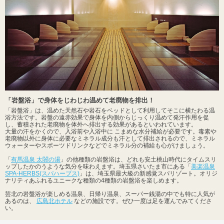
「岩盤浴」で身体をじわじわ温めて老廃物を排出！
「岩盤浴」は、温めた天然石や岩石をベッドとして利用してそこに横たわる温
浴方法です。岩盤の遠赤効果で身体を内側からじっくり温めて発汗作用を促
し、蓄積された老廃物を体外へ排出する効果があるといわれています。
大量の汗をかくので、入浴前や入浴中に こまめな水分補給が必要です。毒素や
老廃物以外に身体に必要なミネラル成分も汗として排出されるので、ミネラル
ウォーターやスポーツドリンクなどでミネラル分の補給も心がけましょう。
「
有馬温泉 太閤の湯
」の他種類の岩盤浴は、どれも安土桃山時代にタイムスリ
ップしたかのうような気分を味わえます。埼玉県さいたま市にある「
美楽温泉
SPA-HERBS(スパハーブス)
」は、埼玉県最大級の新感覚スパリゾート。オリジ
ナリティあふれるユニークな種類の4種類の岩盤浴を楽しめます。
芸北の岩盤浴が楽しめる温泉、日帰り温泉、スーパー銭湯の中でも特に人気が
あるのは、
広島北ホテル
などの施設です。ぜひ一度は足を運んでみてくださ
い。