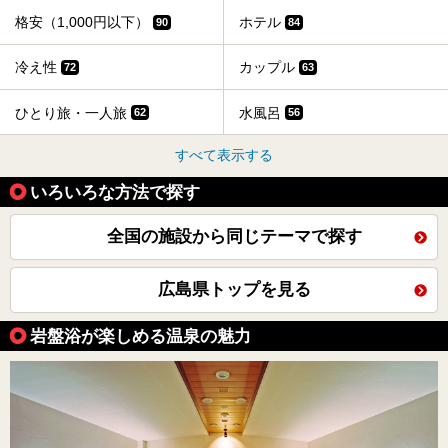
格安（1,000円以下）
ホテル
90
84
冷え性
カップル
72
63
ひとり旅・一人旅
水風呂
62
56
すべて表示する
いろいろな方法で探す
全国の施設から同じテーマで探す
広島県トップを見る
岩盤浴が楽しめる温泉の魅力