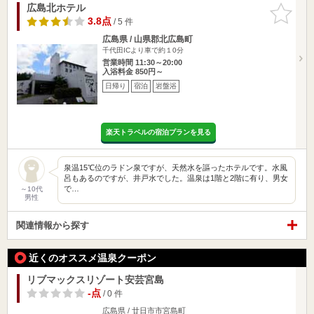
広島北ホテル
お気に入
りに追加
3.8点
/ 5 件
広島県 / 山県郡北広島町
千代田ICより車で約１0分
営業時間 11:30～20:00
入浴料金 850円～
日帰り
宿泊
岩盤浴
楽天トラベルの宿泊プランを見る
泉温15℃位のラドン泉ですが、天然水を謳ったホテルです。水風
呂もあるのですが、井戸水でした。温泉は1階と2階に有り、男女
で…
～10代
男性
関連情報から探す
近くのオススメ温泉クーポン
リブマックスリゾート安芸宮島
-点
/ 0 件
広島県 / 廿日市市宮島町