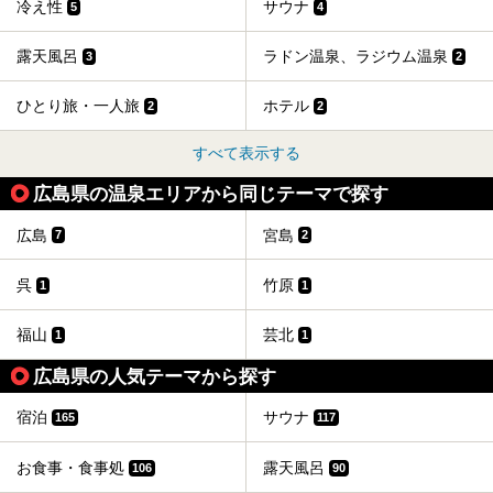
冷え性
サウナ
5
4
露天風呂
ラドン温泉、ラジウム温泉
3
2
ひとり旅・一人旅
ホテル
2
2
すべて表示する
広島県の温泉エリアから同じテーマで探す
広島
宮島
7
2
呉
竹原
1
1
福山
芸北
1
1
広島県の人気テーマから探す
宿泊
サウナ
165
117
お食事・食事処
露天風呂
106
90