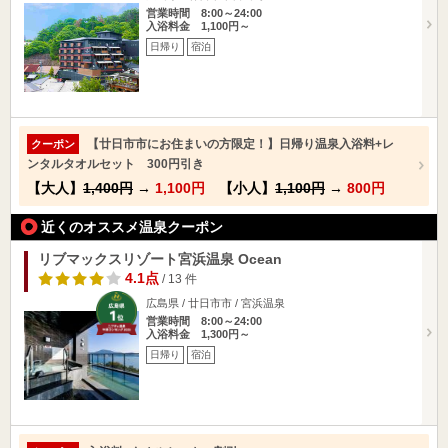
営業時間 8:00～24:00
入浴料金 1,100円～
日帰り
宿泊
【廿日市市にお住まいの方限定！】日帰り温泉入浴料+レ
クーポン
ンタルタオルセット 300円引き
【大人】
1,400円
→
1,100円
【小人】
1,100円
→
800円
近くのオススメ温泉クーポン
リブマックスリゾート宮浜温泉 Ocean
4.1点
/ 13 件
広島県 / 廿日市市 / 宮浜温泉
営業時間 8:00～24:00
入浴料金 1,300円～
日帰り
宿泊