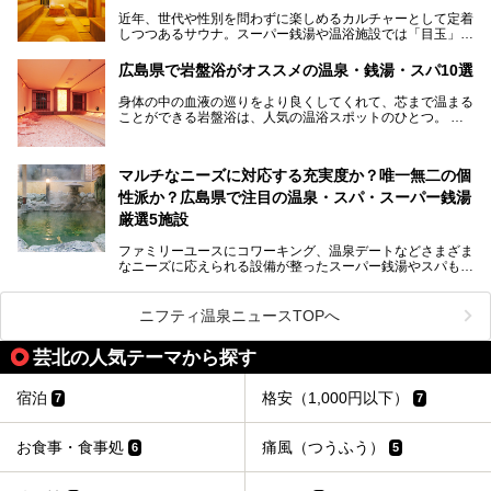
すめ温泉施設をご紹介します！
近年、世代や性別を問わずに楽しめるカルチャーとして定着
しつつあるサウナ。スーパー銭湯や温浴施設では「目玉」と
して積極的にアピールしているお店も数多くあります。じん
わりと身体の内部を温めて発汗を促すサウナは、リフレッシ
広島県で岩盤浴がオススメの温泉・銭湯・スパ10選
ュ効果はもちろん、代謝が高まり健康や美容にも良い影響が
期待されます。今回はそんなサウナにこだわった、広島県内
身体の中の血液の巡りをより良くしてくれて、芯まで温まる
のオススメ温泉・銭湯・スパ10ヶ所を紹介させていただき
ことができる岩盤浴は、人気の温浴スポットのひとつ。
ます。
いつもよりも疲れた時や、心身共に癒されたい時にはおすす
めの場所です。
ここでは、温泉や銭湯と一緒に岩盤浴が楽しむことができ
マルチなニーズに対応する充実度か？唯一無二の個
る、広島県でオススメの温泉・銭湯・スパをご紹介していき
ます！
性派か？広島県で注目の温泉・スパ・スーパー銭湯
厳選5施設
ファミリーユースにコワーキング、温泉デートなどさまざま
なニーズに応えられる設備が整ったスーパー銭湯やスパも、
テーマに沿った世界観や息をのむようなオーシャンビューと
いった個性が魅力の温泉も、どちらも充実している広島県。
今回は、そんな広島県にある温浴施設のなかから、筆者が
ニフティ温泉ニュースTOPへ
「一度訪ねてみたい」と気になっている魅力的な施設を5件
ピックアップして紹介します。
芸北の人気テーマから探す
※2021/07/30時点の情報です。
宿泊
格安（1,000円以下）
7
7
お食事・食事処
痛風（つうふう）
6
5