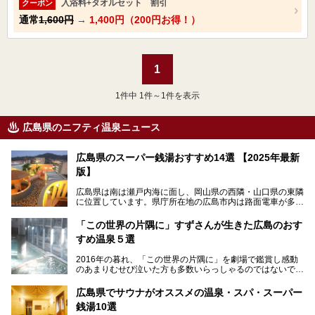
入浴料+タオルセット 割引
クーポン
通常
1,600円
→
1,400円（200円お得！）
1
1
件中 1件～1件を表示
広島県のニフティ温泉ニュース
広島県のスーパー銭湯おすすめ14選 【2025年最新
版】
広島県は南は瀬戸内海に面し、岡山県の西隣・山口県の東隣
に位置しています。県庁所在地の広島市内は路面電車が多数
走る風景でも知られています。
厳島神社と原爆ドームの2つの世界文化遺産があり、年間を
「この世界の片隅に」すずさんが生きた広島のおす
通して多数の観光客が訪れます。工業都市として栄えた呉市
すめ温泉５選
や、坂の町・尾道市など、ゆっくり訪れたい町や観光スポッ
トがいっぱいの魅力的な県です。全国生産量1位のかきやレ
2016年の暮れ、「この世界の片隅に」を劇場で鑑賞し感動
モン、全国にファンが多い広島風お好み焼きなどのグルメも
のあまりむせび泣いた方も多数いらっしゃるのではないでし
充実。
ょうか。
温泉施設も多彩です。今回は、広島県でおすすめのスーパー
あの夏のヒロシマを生きた主人公すずさんの笑顔が、今もど
銭湯をご紹介します。
広島県でサウナがオススメの温泉・スパ・スーパー
こかに輝きつづけていることをふと思い浮かべます。
銭湯10選
そんな映画の舞台となった広島県呉市を中心に、広島のおす