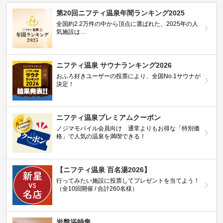
第20回ニフティ温泉年間ランキング2025
全国約2.2万件の中から頂点に選ばれた、2025年の人
気施設は…
ニフティ温泉 サウナランキング2026
おふろ好きユーザーの投票により、全国No.1サウナが
決定！
ニフティ温泉プレミアムクーポン
ノジマモバイル会員向け 通常よりもお得な「特別価
格」で人気の温泉を満喫できる！
【ニフティ温泉 百名湯2026】
行ってみたい施設に投票してプレゼントを当てよう！
（全10回開催 / 合計260名様）
岩盤浴特集