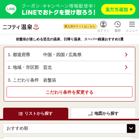
購入済チケットはこちら
ログイン
履歴
メニュー
岩盤浴が楽しめる芸北の温泉、日帰り温泉、スーパー銭湯おすすめ1選
1. 都道府県
中国・四国 / 広島県
2. 地域・市区郡
芸北
3. こだわり条件
岩盤浴
こだわり条件を変更する
リストから探す
地図から探す