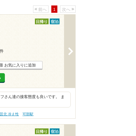
前へ
1
次へ
日帰り
宿泊
>
8件
お気に入りに追加
る
フさん達の接客態度も良いです。 ま
芸北 冷え性
可部駅
日帰り
宿泊