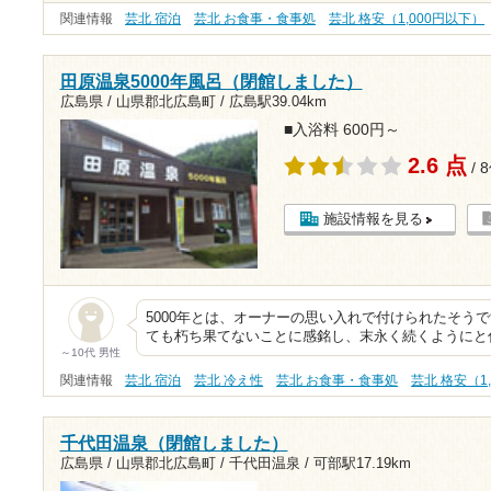
関連情報
芸北 宿泊
芸北 お食事・食事処
芸北 格安（1,000円以下）
田原温泉5000年風呂（閉館しました）
広島県 / 山県郡北広島町 /
広島駅39.04km
■入浴料 600円～
2.6 点
/ 
施設情報を見る
5000年とは、オーナーの思い入れで付けられたそうで
ても朽ち果てないことに感銘し、末永く続くようにと
～10代 男性
関連情報
芸北 宿泊
芸北 冷え性
芸北 お食事・食事処
芸北 格安（1
千代田温泉（閉館しました）
広島県 / 山県郡北広島町 / 千代田温泉 /
可部駅17.19km