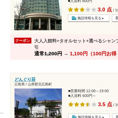
■入浴料 800円
3.0 点
/ 
施設情報を見る
大人入館料+タオルセット+選べるシャン
クーポン
引
通常
1,200円
→
1,100円（100円お
どんぐり荘
広島県 / 山県郡北広島町
■営業時間 12:00～19:00
■入浴料 600円～
3.5 点
/ 
施設情報を見る