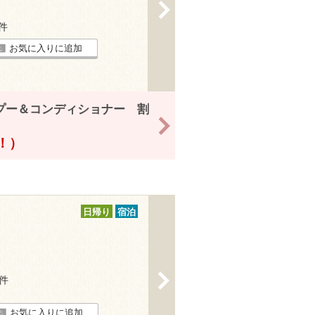
>
1件
お気に入りに追加
プー＆コンディショナー 割
>
得！）
日帰り
宿泊
>
3件
お気に入りに追加