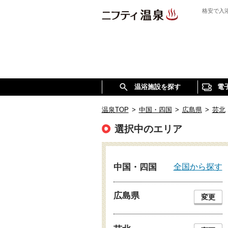
格安で入
温浴施設を探す
電
温泉TOP
>
中国・四国
>
広島県
>
芸北
選択中のエリア
全国から探す
中国・四国
広島県
変更