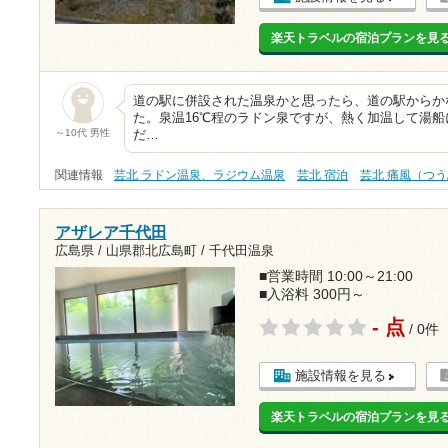
楽天トラベルの宿泊プランを見
道の駅に併設された温泉かと思ったら、道の駅からか
た。泉温16℃程のラドン泉ですが、熱く加温して湯船
～10代 男性
だ…
関連情報
芸北 ラドン温泉、ラジウム温泉
芸北 宿泊
芸北 痛風（つ
アザレア千代田
広島県 / 山県郡北広島町 / 千代田温泉
■営業時間 10:00～21:00
■入浴料 300円～
- 点
/ 0件
施設情報を見る
楽天トラベルの宿泊プランを見