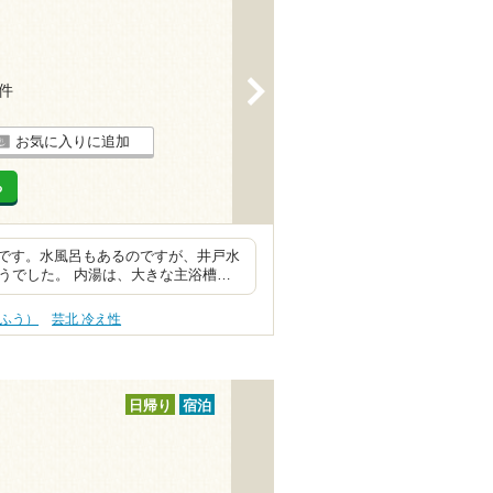
>
5件
お気に入りに追加
る
ルです。水風呂もあるのですが、井戸水
うでした。 内湯は、大きな主浴槽…
うふう）
芸北 冷え性
日帰り
宿泊