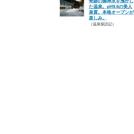
奇跡の御神水を沸かし
た温泉。pH9.6の美人
泉質。本格オープンが
楽しみ。
（温泉探訪記）