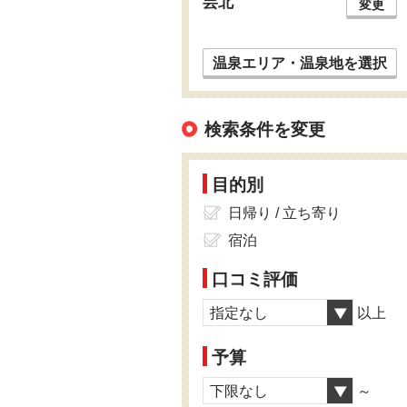
芸北
変更
温泉エリア・温泉地を選択
検索条件を変更
目的別
日帰り / 立ち寄り
宿泊
口コミ評価
指定なし
以上
予算
下限なし
～