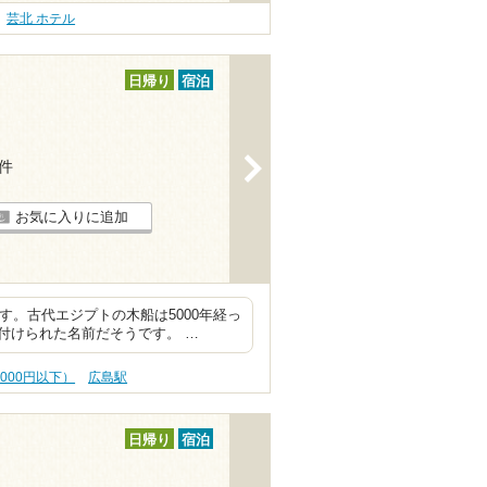
芸北 ホテル
日帰り
宿泊
>
8件
お気に入りに追加
す。古代エジプトの木船は5000年経っ
付けられた名前だそうです。 …
,000円以下）
広島駅
日帰り
宿泊