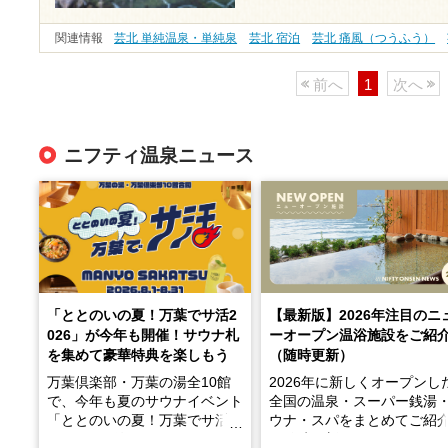
関連情報
芸北 単純温泉・単純泉
芸北 宿泊
芸北 痛風（つうふう）
前へ
1
次へ
ニフティ温泉ニュース
「ととのいの夏！万葉でサ活2
【最新版】2026年注目のニ
026」が今年も開催！サウナ札
ーオープン温浴施設をご紹
を集めて豪華特典を楽しもう
（随時更新）
万葉倶楽部・万葉の湯全10館
2026年に新しくオープンし
で、今年も夏のサウナイベント
全国の温泉・スーパー銭湯
「ととのいの夏！万葉でサ活2
ウナ・スパをまとめてご紹
026」が開催されます！
※随時更新しています