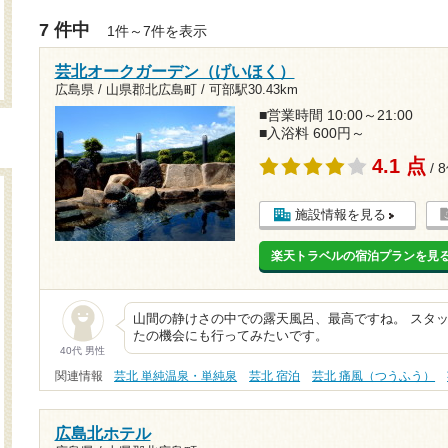
7 件中
1件～7件を表示
芸北オークガーデン（げいほく）
広島県 / 山県郡北広島町 /
可部駅30.43km
■営業時間 10:00～21:00
■入浴料 600円～
4.1 点
/ 
施設情報を見る
楽天トラベルの宿泊プランを見
山間の静けさの中での露天風呂、最高ですね。 スタッ
たの機会にも行ってみたいです。
40代 男性
関連情報
芸北 単純温泉・単純泉
芸北 宿泊
芸北 痛風（つうふう）
広島北ホテル