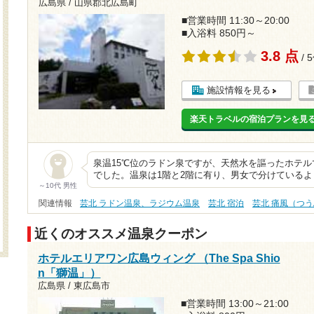
広島県 / 山県郡北広島町
■営業時間 11:30～20:00
■入浴料 850円～
3.8 点
/ 
施設情報を見る
楽天トラベルの宿泊プランを見
泉温15℃位のラドン泉ですが、天然水を謳ったホテ
でした。温泉は1階と2階に有り、男女で分けているよ
～10代 男性
関連情報
芸北 ラドン温泉、ラジウム温泉
芸北 宿泊
芸北 痛風（つ
近くのオススメ温泉クーポン
ホテルエリアワン広島ウィング （The Spa Shio
n「獅温」）
広島県 / 東広島市
■営業時間 13:00～21:00