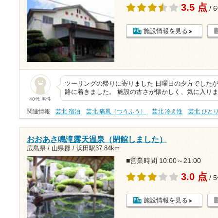
3.5 点
/ 
施設情報を見る
ツーリングの帰りに寄りました 日曜日の夕方でした
路に着きました。 施設の古さが懐かしく、気に入り
40代 男性
関連情報
芸北 宿泊
芸北 痛風（つうふう）
芸北 冷え性
芸北 ひと
おおあさ鳴滝露天温泉（閉館しました）
広島県 / 山県郡 /
浜田駅37.84km
■営業時間 10:00～21:00
3.0 点
/ 
施設情報を見る