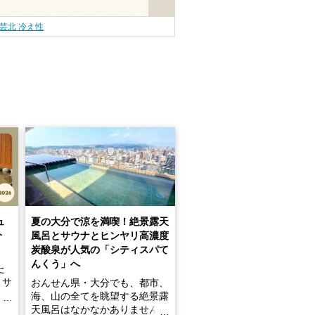
芸北 冷え性
ュ
夏の大分で涼を満喫！絶景露天
介
風呂とサウナとヒンヤリ高濃度
炭酸泉が人気の「シティスパて
んくう」へ
た
・サ
おんせん県・大分でも、都市、
介！
海、山の全てを眺望する絶景露
天風呂はなかなかありません。