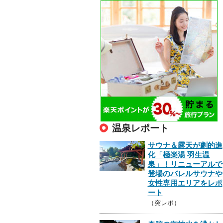
温泉レポート
サウナ＆露天が劇的進
化「極楽湯 羽生温
泉」！リニューアルで
登場のバレルサウナや
女性専用エリアをレポ
ート
（突レポ）