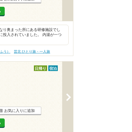
る
なり奥まった所にある研修施設でし
に投入されていました。 内湯が一つ
うふう）
芸北 ひとり旅・一人旅
日帰り
宿泊
>
お気に入りに追加
る