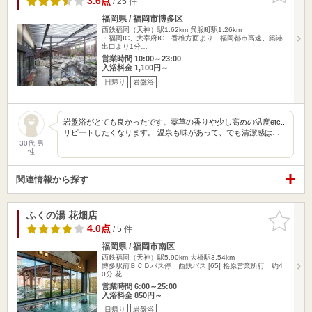
3.6点
/ 25 件
福岡県 / 福岡市博多区
西鉄福岡（天神）駅1.62km
呉服町駅1.26km
・福岡IC、大宰府IC、香椎方面より 福岡都市高速、築港
出口より1分…
営業時間 10:00～23:00
入浴料金 1,100円～
日帰り
岩盤浴
岩盤浴がとても良かったです。薬草の香りや少し高めの温度etc..
リピートしたくなります。 温泉も味があって、でも清潔感は…
30代 男
性
関連情報から探す
ふくの湯 花畑店
お気に入
りに追加
4.0点
/ 5 件
福岡県 / 福岡市南区
西鉄福岡（天神）駅5.90km
大橋駅3.54km
博多駅前ＢＣＤバス停 西鉄バス [65] 桧原営業所行 約4
0分 花…
営業時間 6:00～25:00
入浴料金 850円～
日帰り
岩盤浴