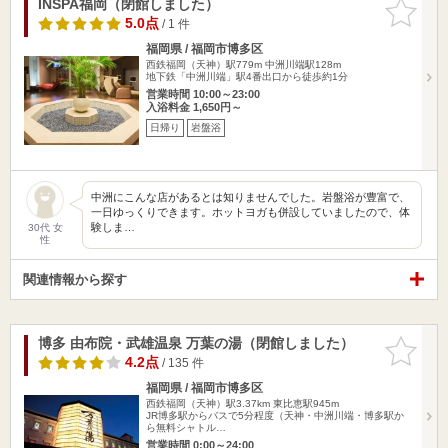
INSPA福岡（閉館しました）
お気に入
りに追加
5.0点
/ 1 件
福岡県 / 福岡市博多区
西鉄福岡（天神）駅779m
中洲川端駅128m
地下鉄「中洲川端」駅4番出口から徒歩約1分
営業時間 10:00～23:00
入浴料金 1,650円～
日帰り
岩盤浴
中洲にこんな店があるとは知りませんでした。岩盤浴が豊富で、
一日ゆっくりできます。ホットヨガも併設していましたので、体
験しま…
30代 女
性
関連情報から探す
博多 由布院・武雄温泉 万葉の湯（閉館しました）
お気に入
りに追加
4.2点
/ 135 件
福岡県 / 福岡市博多区
西鉄福岡（天神）駅3.37km
東比恵駅945m
JR博多駅からバスで5分程度（天神・中洲川端・博多駅か
ら無料シャトル…
営業時間 0:00～24:00