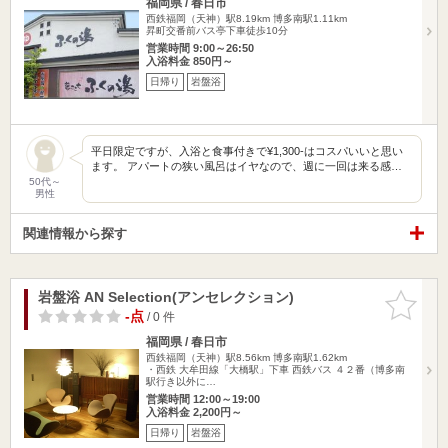
福岡県 / 春日市
西鉄福岡（天神）駅8.19km
博多南駅1.11km
昇町交番前バス亭下車徒歩10分
営業時間 9:00～26:50
入浴料金 850円～
日帰り
岩盤浴
平日限定ですが、入浴と食事付きで¥1,300-はコスパいいと思い
ます。 アパートの狭い風呂はイヤなので、週に一回は来る感…
50代～
男性
関連情報から探す
岩盤浴 AN Selection(アンセレクション)
お気に入
りに追加
-点
/ 0 件
福岡県 / 春日市
西鉄福岡（天神）駅8.56km
博多南駅1.62km
・西鉄 大牟田線「大橋駅」下車 西鉄バス ４２番（博多南
駅行き以外に…
営業時間 12:00～19:00
入浴料金 2,200円～
日帰り
岩盤浴