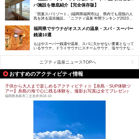
パ施設を徹底紹介【完全保存版】
そこで今回は、ニフティ温泉ライターである筆者が現地訪
問。週替わりで男女入替制の温泉・サウナや岩盤浴・VIPル
「照葉スパリゾート」(福岡県福岡市)は、県内でも屈指の人
ーム・併設するレストランを体験し、それらの全貌を徹底紹
気を誇る温浴施設。「ニフティ温泉 年間ランキング2023」
介します！
では福岡県総合第３位を獲得し、平日・土日を問わず多くの
常連客で賑わっています。
福岡県でサウナがオススメの温泉・スパ・スーパー
銭湯10選
そこで今回は、ニフティ温泉ライターである筆者が現地体
験。超人気の岩盤房(岩盤浴)をはじめ、スパ＆サウナ・アミ
もはやスーパー銭湯や温泉、スパに欠かせない要素となって
ューズメント・宿泊施設・グルメ・その他施設まで、多彩な
いるサウナ。ドライサウナにスチームサウナ、塩サウナな
る全貌と魅力を徹底紹介します！
ど、いくつか異なるタイプが楽しめたり、水風呂や外気浴ス
ペース、ロウリュウなど、心ゆくまで楽しむためのサービス
が充実した施設も多くみられます。
ニフティ温泉ニュースTOPへ
今回はそんなサウナにこだわった、福岡県内のオススメ温
泉・銭湯・スパを10件紹介したいと思います！
おすすめのアクティビティ情報
子供から大人まで楽しめるアクティビティ☆【糸島・SUP体験ツ
アー】糸島の海で心に残る体験を。撮影お写真は全てプレゼン♪
福岡県糸島市二丈吉井3515-10