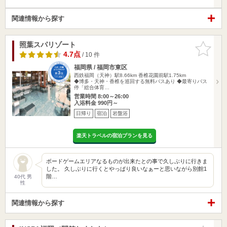
関連情報から探す
照葉スパリゾート
お気に入
りに追加
4.7点
/ 10 件
福岡県 / 福岡市東区
西鉄福岡（天神）駅8.66km
香椎花園前駅1.75km
◆博多・天神・香椎を巡回する無料バスあり ◆最寄りバス
停「総合体育…
営業時間 8:00～26:00
入浴料金 990円～
日帰り
宿泊
岩盤浴
楽天トラベルの宿泊プランを見る
ボードゲームエリアなるものが出来たとの事で久しぶりに行きま
した。 久しぶりに行くとやっぱり良いなぁーと思いながら別館1
階…
40代 男
性
関連情報から探す