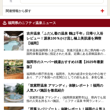
性
関連情報から探す
福岡県のニフティ温泉ニュース
吉井温泉「ふだん着の温泉 鶴は千年」日帰り入浴
レビュー！源泉100％かけ流し極上美肌湯を満喫
【福岡】
吉井温泉(福岡県うきは市)は、筑後川温泉と共に県内唯一の
国民保養温泉地に指定された名湯。近隣にある原鶴温泉の観
光地風情と異なり、長閑な田園地帯に佇む小さな温泉地で
す。
福岡市のスーパー銭湯おすすめ15選【2025年最新
版】
「ふだん着の温泉 鶴は千年」は、吉井温泉にある日帰り入
浴施設。源泉100％かけ流しの極上美肌湯を楽しめ、近隣の
福岡県の県庁所在地・福岡市。九州の経済や文化の中心地で
住民や温泉ファンに愛され続けています。今回は筆者自ら日
あり、アジア各国への玄関口としての顔もある、多彩な魅力
帰り入浴し、自慢の温泉を中心に詳細レビューします！
をもつ大都市です。
「筑紫野温泉 アマンディ」体験レポート！福岡の
そんな福岡市は、スーパー銭湯も多種多彩。玄界灘を眺めら
人気スパ施設を徹底紹介
れるリゾート気分満点のスーパー銭湯から、繁華街近くのレ
トロな銭湯、泉質自慢の天然温泉まで、福岡市で行ってみた
「筑紫野温泉 アマンディ」(福岡県筑紫野市)は、県内でも屈
いスーパー銭湯を一挙ご紹介します。
指の人気を誇るスパ施設。「ニフティ温泉 年間ランキング2
022」では、福岡県岩盤浴部門第１位を獲得。いつも多くの
入浴客で賑わっています。
「照葉スパリゾート」体験レポート！福岡の人気ス