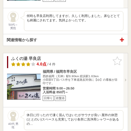
何時も早良店利用してますが。久しく利用しました。床などとて
も綺麗にされてます。気持よかったです。
50代～
男性
関連情報から探す
ふくの湯 早良店
お気に入
りに追加
4.0点
/ 4 件
福岡県 / 福岡市早良区
西鉄福岡（天神）駅6.90km
姪浜駅1.63km
小田部5丁目バス停を下車道路反対側に【ゆ】の看板が目
印です。
営業時間 9:00～26:50
入浴料金 850円～
日帰り
岩盤浴
休日に行ったので凄く混んではいたがサウナが良い 屋外の休憩
(ととのい)スペースも充実しており各所に洗浄用シャワーがある
の…
40代 男
性