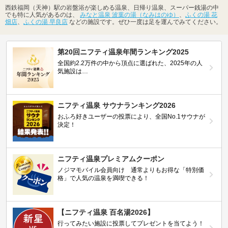
西鉄福岡（天神）駅の岩盤浴が楽しめる温泉、日帰り温泉、スーパー銭湯の中
でも特に人気があるのは、
みなと温泉 波葉の湯（なみはのゆ）
、
ふくの湯 花
畑店
、
ふくの湯 早良店
などの施設です。ぜひ一度は足を運んでみてください。
第20回ニフティ温泉年間ランキング2025
全国約2.2万件の中から頂点に選ばれた、2025年の人
気施設は…
ニフティ温泉 サウナランキング2026
おふろ好きユーザーの投票により、全国No.1サウナが
決定！
ニフティ温泉プレミアムクーポン
ノジマモバイル会員向け 通常よりもお得な「特別価
格」で人気の温泉を満喫できる！
【ニフティ温泉 百名湯2026】
行ってみたい施設に投票してプレゼントを当てよう！