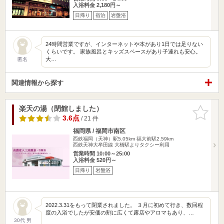
入浴料金 2,180円～
日帰り
宿泊
岩盤浴
24時間営業ですが、インターネットや本があり1日では足りない
くらいです。 家族風呂とキッズスペースがあり子連れも安心。
大…
匿名
関連情報から探す
楽天の湯（閉館しました）
お気に入
りに追加
3.6点
/ 21 件
福岡県 / 福岡市南区
西鉄福岡（天神）駅5.05km
福大前駅2.59km
西鉄天神大牟田線 大橋駅よりタクシー利用
営業時間 10:00～25:00
入浴料金 520円～
日帰り
岩盤浴
2022.3.31をもって閉業されました。 ３月に初めて行き、数回程
度の入浴でしたが安価の割に広くて露店やアロマもあり、…
30代 男