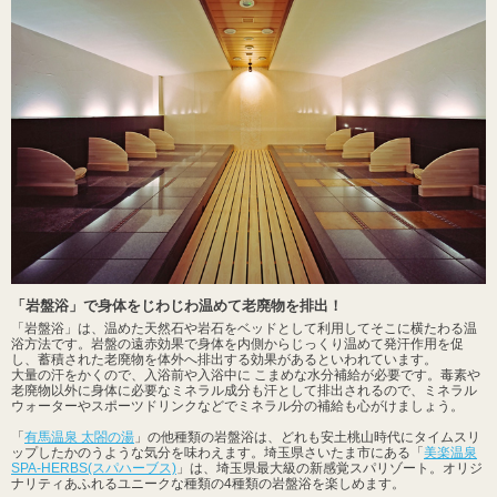
「岩盤浴」で身体をじわじわ温めて老廃物を排出！
「岩盤浴」は、温めた天然石や岩石をベッドとして利用してそこに横たわる温
浴方法です。岩盤の遠赤効果で身体を内側からじっくり温めて発汗作用を促
し、蓄積された老廃物を体外へ排出する効果があるといわれています。
大量の汗をかくので、入浴前や入浴中に こまめな水分補給が必要です。毒素や
老廃物以外に身体に必要なミネラル成分も汗として排出されるので、ミネラル
ウォーターやスポーツドリンクなどでミネラル分の補給も心がけましょう。
「
有馬温泉 太閤の湯
」の他種類の岩盤浴は、どれも安土桃山時代にタイムスリ
ップしたかのうような気分を味わえます。埼玉県さいたま市にある「
美楽温泉
SPA-HERBS(スパハーブス)
」は、埼玉県最大級の新感覚スパリゾート。オリジ
ナリティあふれるユニークな種類の4種類の岩盤浴を楽しめます。