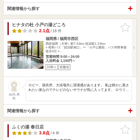
関連情報から探す
ヒナタの杜 小戸の湯どころ
お気に入
りに追加
2.1点
/ 16 件
福岡県 / 福岡市西区
西鉄福岡（天神）駅7.63km
姪浜駅1.23km
○ 昭和バス「姪浜駅南口」〜「小戸公園前」バス停降車後
徒歩3分 ○…
営業時間 9:00～24:00
入浴料金 1,100円～
日帰り
岩盤浴
ロビー、脱衣所、大浴場共に清潔感があります。 私は静かに蒸さ
れたい派なのでテレビのないサウナが気に入ってます。 ロウリ…
40代 男
性
関連情報から探す
ふくの湯 春日店
お気に入
りに追加
3.8点
/ 4 件