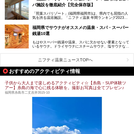
パ施設を徹底紹介【完全保存版】
そこで今回は、ニフティ温泉ライターである筆者が現地訪
問。週替わりで男女入替制の温泉・サウナや岩盤浴・VIPル
「照葉スパリゾート」(福岡県福岡市)は、県内でも屈指の人
ーム・併設するレストランを体験し、それらの全貌を徹底紹
気を誇る温浴施設。「ニフティ温泉 年間ランキング2023」
介します！
では福岡県総合第３位を獲得し、平日・土日を問わず多くの
常連客で賑わっています。
福岡県でサウナがオススメの温泉・スパ・スーパー
銭湯10選
そこで今回は、ニフティ温泉ライターである筆者が現地体
験。超人気の岩盤房(岩盤浴)をはじめ、スパ＆サウナ・アミ
もはやスーパー銭湯や温泉、スパに欠かせない要素となって
ューズメント・宿泊施設・グルメ・その他施設まで、多彩な
いるサウナ。ドライサウナにスチームサウナ、塩サウナな
る全貌と魅力を徹底紹介します！
ど、いくつか異なるタイプが楽しめたり、水風呂や外気浴ス
ペース、ロウリュウなど、心ゆくまで楽しむためのサービス
が充実した施設も多くみられます。
ニフティ温泉ニュースTOPへ
今回はそんなサウナにこだわった、福岡県内のオススメ温
泉・銭湯・スパを10件紹介したいと思います！
おすすめのアクティビティ情報
子供から大人まで楽しめるアクティビティ☆【糸島・SUP体験ツ
アー】糸島の海で心に残る体験を。撮影お写真は全てプレゼン♪
福岡県糸島市二丈吉井3515-10