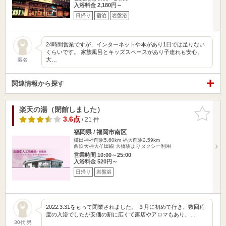
入浴料金 2,180円～
日帰り
宿泊
岩盤浴
24時間営業ですが、インターネットや本があり1日では足りない
くらいです。 家族風呂とキッズスペースがあり子連れも安心。
大…
匿名
関連情報から探す
楽天の湯（閉館しました）
お気に入
りに追加
3.6点
/ 21 件
福岡県 / 福岡市南区
櫛田神社前駅5.60km
福大前駅2.59km
西鉄天神大牟田線 大橋駅よりタクシー利用
営業時間 10:00～25:00
入浴料金 520円～
日帰り
岩盤浴
2022.3.31をもって閉業されました。 ３月に初めて行き、数回程
度の入浴でしたが安価の割に広くて露店やアロマもあり、…
30代 男