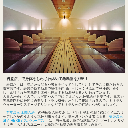
「岩盤浴」で身体をじわじわ温めて老廃物を排出！
「岩盤浴」は、温めた天然石や岩石をベッドとして利用してそこに横たわる温
浴方法です。岩盤の遠赤効果で身体を内側からじっくり温めて発汗作用を促
し、蓄積された老廃物を体外へ排出する効果があるといわれています。
大量の汗をかくので、入浴前や入浴中に こまめな水分補給が必要です。毒素や
老廃物以外に身体に必要なミネラル成分も汗として排出されるので、ミネラル
ウォーターやスポーツドリンクなどでミネラル分の補給も心がけましょう。
「
有馬温泉 太閤の湯
」の他種類の岩盤浴は、どれも安土桃山時代にタイムスリ
ップしたかのうような気分を味わえます。埼玉県さいたま市にある「
美楽温泉
SPA-HERBS(スパハーブス)
」は、埼玉県最大級の新感覚スパリゾート。オリジ
ナリティあふれるユニークな種類の4種類の岩盤浴を楽しめます。