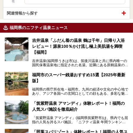
性
関連情報から探す
福岡県のニフティ温泉ニュース
吉井温泉「ふだん着の温泉 鶴は千年」日帰り入浴
レビュー！源泉100％かけ流し極上美肌湯を満喫
【福岡】
吉井温泉(福岡県うきは市)は、筑後川温泉と共に県内唯一の
国民保養温泉地に指定された名湯。近隣にある原鶴温泉の観
光地風情と異なり、長閑な田園地帯に佇む小さな温泉地で
す。
福岡市のスーパー銭湯おすすめ15選【2025年最新
版】
「ふだん着の温泉 鶴は千年」は、吉井温泉にある日帰り入
浴施設。源泉100％かけ流しの極上美肌湯を楽しめ、近隣の
福岡県の県庁所在地・福岡市。九州の経済や文化の中心地で
住民や温泉ファンに愛され続けています。今回は筆者自ら日
あり、アジア各国への玄関口としての顔もある、多彩な魅力
帰り入浴し、自慢の温泉を中心に詳細レビューします！
をもつ大都市です。
「筑紫野温泉 アマンディ」体験レポート！福岡の
そんな福岡市は、スーパー銭湯も多種多彩。玄界灘を眺めら
人気スパ施設を徹底紹介
れるリゾート気分満点のスーパー銭湯から、繁華街近くのレ
トロな銭湯、泉質自慢の天然温泉まで、福岡市で行ってみた
「筑紫野温泉 アマンディ」(福岡県筑紫野市)は、県内でも屈
いスーパー銭湯を一挙ご紹介します。
指の人気を誇るスパ施設。「ニフティ温泉 年間ランキング2
022」では、福岡県岩盤浴部門第１位を獲得。いつも多くの
入浴客で賑わっています。
「照葉スパリゾート」体験レポート！福岡の人気ス