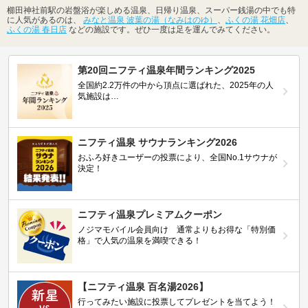
櫛田神社前駅の岩盤浴が楽しめる温泉、日帰り温泉、スーパー銭湯の中でも特
に人気があるのは、
みなと温泉 波葉の湯（なみはのゆ）
、
ふくの湯 花畑店
、
ふくの湯 春日店
などの施設です。ぜひ一度は足を運んでみてください。
第20回ニフティ温泉年間ランキング2025
全国約2.2万件の中から頂点に選ばれた、2025年の人
気施設は…
ニフティ温泉 サウナランキング2026
おふろ好きユーザーの投票により、全国No.1サウナが
決定！
ニフティ温泉プレミアムクーポン
ノジマモバイル会員向け 通常よりもお得な「特別価
格」で人気の温泉を満喫できる！
【ニフティ温泉 百名湯2026】
行ってみたい施設に投票してプレゼントを当てよう！