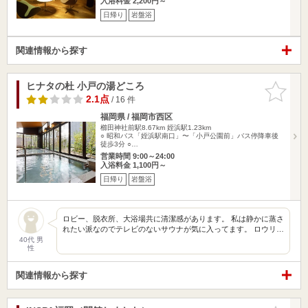
入浴料金 2,200円～
日帰り
岩盤浴
関連情報から探す
ヒナタの杜 小戸の湯どころ
お気に入
りに追加
2.1点
/ 16 件
福岡県 / 福岡市西区
櫛田神社前駅8.67km
姪浜駅1.23km
○ 昭和バス「姪浜駅南口」〜「小戸公園前」バス停降車後
徒歩3分 ○…
営業時間 9:00～24:00
入浴料金 1,100円～
日帰り
岩盤浴
ロビー、脱衣所、大浴場共に清潔感があります。 私は静かに蒸さ
れたい派なのでテレビのないサウナが気に入ってます。 ロウリ…
40代 男
性
関連情報から探す