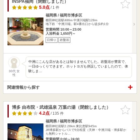
INSPA福岡（閉館しました）
お気に入
りに追加
5.0点
/ 1 件
福岡県 / 福岡市博多区
櫛田神社前駅486m
中洲川端駅128m
地下鉄「中洲川端」駅4番出口から徒歩約1分
営業時間 10:00～23:00
入浴料金 1,650円～
日帰り
岩盤浴
中洲にこんな店があるとは知りませんでした。岩盤浴が豊富で、
一日ゆっくりできます。ホットヨガも併設していましたので、体
験しま…
30代 女
性
関連情報から探す
博多 由布院・武雄温泉 万葉の湯（閉館しました）
お気に入
りに追加
4.2点
/ 135 件
福岡県 / 福岡市博多区
櫛田神社前駅2.28km
東比恵駅945m
JR博多駅からバスで5分程度（天神・中洲川端・博多駅か
ら無料シャトル…
営業時間 0:00～24:00