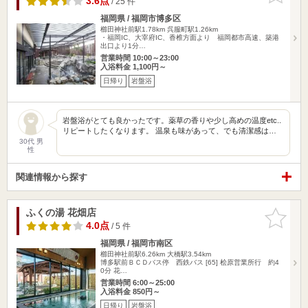
3.6点
/ 25 件
福岡県 / 福岡市博多区
櫛田神社前駅1.78km
呉服町駅1.26km
・福岡IC、大宰府IC、香椎方面より 福岡都市高速、築港
出口より1分…
営業時間 10:00～23:00
入浴料金 1,100円～
日帰り
岩盤浴
岩盤浴がとても良かったです。薬草の香りや少し高めの温度etc..
リピートしたくなります。 温泉も味があって、でも清潔感は…
30代 男
性
関連情報から探す
ふくの湯 花畑店
お気に入
りに追加
4.0点
/ 5 件
福岡県 / 福岡市南区
櫛田神社前駅6.26km
大橋駅3.54km
博多駅前ＢＣＤバス停 西鉄バス [65] 桧原営業所行 約4
0分 花…
営業時間 6:00～25:00
入浴料金 850円～
日帰り
岩盤浴