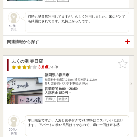
何時も早良店利用してますが。久しく利用しました。床などとて
も綺麗にされてます。気持よかったです。
50代～
男性
関連情報から探す
ふくの湯 春日店
お気に入
りに追加
3.8点
/ 4 件
福岡県 / 春日市
櫛田神社前駅7.98km
博多南駅1.11km
昇町交番前バス亭下車徒歩10分
営業時間 9:00～26:50
入浴料金 850円～
日帰り
岩盤浴
平日限定ですが、入浴と食事付きで¥1,300-はコスパいいと思い
ます。 アパートの狭い風呂はイヤなので、週に一回は来る感…
50代～
男性