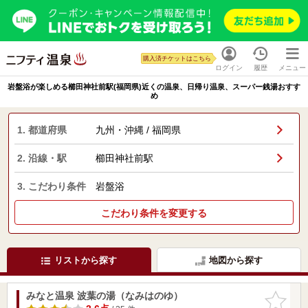
購入済チケットはこちら
ログイン
履歴
メニュー
岩盤浴が楽しめる櫛田神社前駅(福岡県)近くの温泉、日帰り温泉、スーパー銭湯おすす
め
1. 都道府県
九州・沖縄 / 福岡県
2. 沿線・駅
櫛田神社前駅
3. こだわり条件
岩盤浴
こだわり条件を変更する
リストから探す
地図から探す
みなと温泉 波葉の湯（なみはのゆ）
お気に入
りに追加