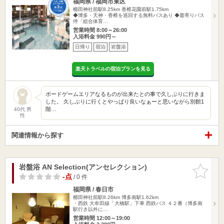
福岡県 / 福岡市東区
櫛田神社前駅8.25km
香椎花園前駅1.75km
◆博多・天神・香椎を巡回する無料バスあり ◆最寄りバス
停「総合体育…
営業時間 8:00～26:00
入浴料金 990円～
日帰り
宿泊
岩盤浴
楽天トラベルの宿泊プランを見る
ボードゲームエリアなるものが出来たとの事で久しぶりに行きま
した。 久しぶりに行くとやっぱり良いなぁーと思いながら別館1
階…
40代 男
性
関連情報から探す
岩盤浴 AN Selection(アンセレクション)
お気に入
りに追加
-点
/ 0 件
福岡県 / 春日市
櫛田神社前駅8.26km
博多南駅1.62km
・西鉄 大牟田線「大橋駅」下車 西鉄バス ４２番（博多南
駅行き以外に…
営業時間 12:00～19:00