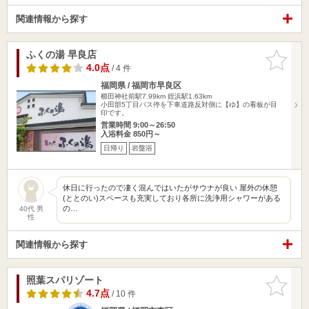
関連情報から探す
ふくの湯 早良店
お気に入
りに追加
4.0点
/ 4 件
福岡県 / 福岡市早良区
櫛田神社前駅7.99km
姪浜駅1.63km
小田部5丁目バス停を下車道路反対側に【ゆ】の看板が目
印です。
営業時間 9:00～26:50
入浴料金 850円～
日帰り
岩盤浴
休日に行ったので凄く混んではいたがサウナが良い 屋外の休憩
(ととのい)スペースも充実しており各所に洗浄用シャワーがある
の…
40代 男
性
関連情報から探す
照葉スパリゾート
お気に入
りに追加
4.7点
/ 10 件