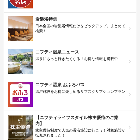
岩盤浴特集
日本全国の岩盤浴情報だけをピックアップ。まとめて
検索！
ニフティ温泉ニュース
温泉にもっと行きたくなる！お得な情報を掲載中
ニフティ温泉 おふろパス
温浴施設をお得に楽しめるサブスクリプションプラン
【ニフティライフスタイル株主優待のご案
内】
株主優待制度で人気の温浴施設に行こう！対象施設が
拡充されました！