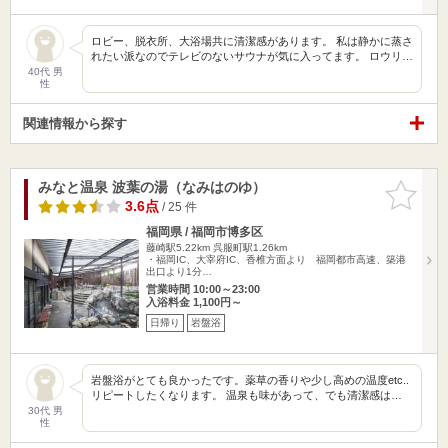
ロビー、脱衣所、大浴場共に清潔感があります。 私は静かに蒸さ
れたい派なのでテレビのないサウナが気に入ってます。 ロウリ…
40代 男
性
関連情報から探す
みなと温泉 波葉の湯（なみはのゆ）
お気に入
りに追加
3.6点
/ 25 件
福岡県 / 福岡市博多区
藤崎駅5.22km
呉服町駅1.26km
・福岡IC、大宰府IC、香椎方面より 福岡都市高速、築港
出口より1分…
営業時間 10:00～23:00
入浴料金 1,100円～
日帰り
岩盤浴
岩盤浴がとても良かったです。薬草の香りや少し高めの温度etc..
リピートしたくなります。 温泉も味があって、でも清潔感は…
30代 男
性