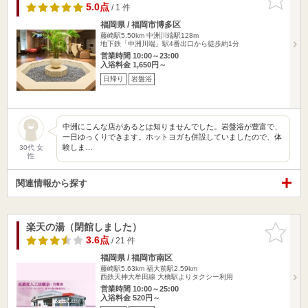
りに追加
5.0点
/ 1 件
福岡県 / 福岡市博多区
藤崎駅5.50km
中洲川端駅128m
地下鉄「中洲川端」駅4番出口から徒歩約1分
営業時間 10:00～23:00
入浴料金 1,650円～
日帰り
岩盤浴
中洲にこんな店があるとは知りませんでした。岩盤浴が豊富で、
一日ゆっくりできます。ホットヨガも併設していましたので、体
験しま…
30代 女
性
関連情報から探す
楽天の湯（閉館しました）
お気に入
りに追加
3.6点
/ 21 件
福岡県 / 福岡市南区
藤崎駅5.63km
福大前駅2.59km
西鉄天神大牟田線 大橋駅よりタクシー利用
営業時間 10:00～25:00
入浴料金 520円～