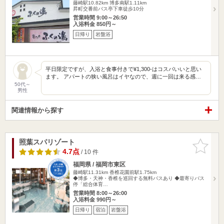
藤崎駅10.82km
博多南駅1.11km
昇町交番前バス亭下車徒歩10分
営業時間 9:00～26:50
入浴料金 850円～
日帰り
岩盤浴
平日限定ですが、入浴と食事付きで¥1,300-はコスパいいと思い
ます。 アパートの狭い風呂はイヤなので、週に一回は来る感…
50代～
男性
関連情報から探す
照葉スパリゾート
お気に入
りに追加
4.7点
/ 10 件
福岡県 / 福岡市東区
藤崎駅11.31km
香椎花園前駅1.75km
◆博多・天神・香椎を巡回する無料バスあり ◆最寄りバス
停「総合体育…
営業時間 8:00～26:00
入浴料金 990円～
日帰り
宿泊
岩盤浴