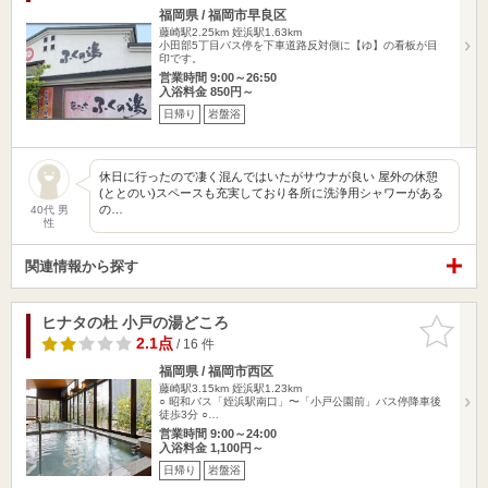
福岡県 / 福岡市早良区
藤崎駅2.25km
姪浜駅1.63km
小田部5丁目バス停を下車道路反対側に【ゆ】の看板が目
印です。
営業時間 9:00～26:50
入浴料金 850円～
日帰り
岩盤浴
休日に行ったので凄く混んではいたがサウナが良い 屋外の休憩
(ととのい)スペースも充実しており各所に洗浄用シャワーがある
の…
40代 男
性
関連情報から探す
ヒナタの杜 小戸の湯どころ
お気に入
りに追加
2.1点
/ 16 件
福岡県 / 福岡市西区
藤崎駅3.15km
姪浜駅1.23km
○ 昭和バス「姪浜駅南口」〜「小戸公園前」バス停降車後
徒歩3分 ○…
営業時間 9:00～24:00
入浴料金 1,100円～
日帰り
岩盤浴