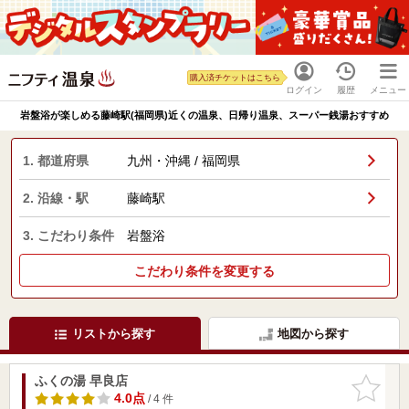
購入済チケットはこちら
ログイン
履歴
メニュー
岩盤浴が楽しめる藤崎駅(福岡県)近くの温泉、日帰り温泉、スーパー銭湯おすすめ
1. 都道府県
九州・沖縄 / 福岡県
2. 沿線・駅
藤崎駅
3. こだわり条件
岩盤浴
こだわり条件を変更する
リストから探す
地図から探す
ふくの湯 早良店
お気に入
りに追加
4.0点
/ 4 件