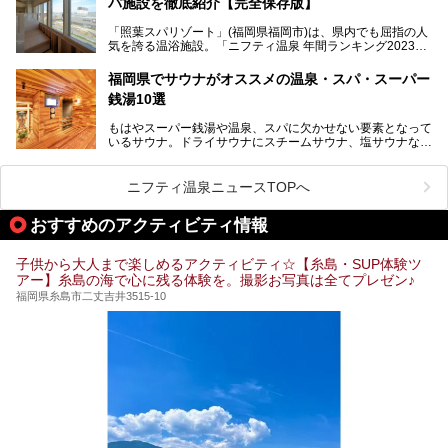
パ施設を徹底紹介【完全保存版】
そこで今回は、ニフティ温泉ライターである筆者が現地訪
問。週替わりで男女入替制の温泉・サウナや岩盤浴・VIPル
「照葉スパリゾート」(福岡県福岡市)は、県内でも屈指の人
ーム・併設するレストランを体験し、それらの全貌を徹底紹
気を誇る温浴施設。「ニフティ温泉 年間ランキング2023」
介します！
では福岡県総合第３位を獲得し、平日・土日を問わず多くの
常連客で賑わっています。
福岡県でサウナがオススメの温泉・スパ・スーパー
銭湯10選
そこで今回は、ニフティ温泉ライターである筆者が現地体
験。超人気の岩盤房(岩盤浴)をはじめ、スパ＆サウナ・アミ
もはやスーパー銭湯や温泉、スパに欠かせない要素となって
ューズメント・宿泊施設・グルメ・その他施設まで、多彩な
いるサウナ。ドライサウナにスチームサウナ、塩サウナな
る全貌と魅力を徹底紹介します！
ど、いくつか異なるタイプが楽しめたり、水風呂や外気浴ス
ペース、ロウリュウなど、心ゆくまで楽しむためのサービス
が充実した施設も多くみられます。
ニフティ温泉ニュースTOPへ
今回はそんなサウナにこだわった、福岡県内のオススメ温
泉・銭湯・スパを10件紹介したいと思います！
おすすめのアクティビティ情報
子供から大人まで楽しめるアクティビティ☆【糸島・SUP体験ツ
アー】糸島の海で心に残る体験を。撮影お写真は全てプレゼン♪
福岡県糸島市二丈吉井3515-10