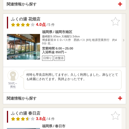
関連情報から探す
ふくの湯 花畑店
お気に入
りに追加
4.0点
/ 5 件
福岡県 / 福岡市南区
藤崎駅6.95km
大橋駅3.54km
博多駅前ＢＣＤバス停 西鉄バス [65] 桧原営業所行 約4
0分 花…
営業時間 6:00～25:00
入浴料金 850円～
日帰り
岩盤浴
何時も早良店利用してますが。久しく利用しました。床などとて
も綺麗にされてます。気持よかったです。
50代～
男性
関連情報から探す
ふくの湯 春日店
お気に入
りに追加
3.8点
/ 4 件
福岡県 / 春日市