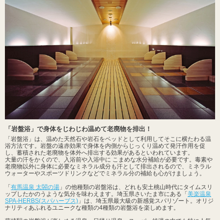
「岩盤浴」で身体をじわじわ温めて老廃物を排出！
「岩盤浴」は、温めた天然石や岩石をベッドとして利用してそこに横たわる温
浴方法です。岩盤の遠赤効果で身体を内側からじっくり温めて発汗作用を促
し、蓄積された老廃物を体外へ排出する効果があるといわれています。
大量の汗をかくので、入浴前や入浴中に こまめな水分補給が必要です。毒素や
老廃物以外に身体に必要なミネラル成分も汗として排出されるので、ミネラル
ウォーターやスポーツドリンクなどでミネラル分の補給も心がけましょう。
「
有馬温泉 太閤の湯
」の他種類の岩盤浴は、どれも安土桃山時代にタイムスリ
ップしたかのうような気分を味わえます。埼玉県さいたま市にある「
美楽温泉
SPA-HERBS(スパハーブス)
」は、埼玉県最大級の新感覚スパリゾート。オリジ
ナリティあふれるユニークな種類の4種類の岩盤浴を楽しめます。