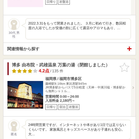
日帰り
岩盤浴
2022.3.31をもって閉業されました。 ３月に初めて行き、数回程
度の入浴でしたが安価の割に広くて露店やアロマもあり、…
30代 男
性
関連情報から探す
博多 由布院・武雄温泉 万葉の湯（閉館しました）
お気に入
りに追加
4.2点
/ 135 件
福岡県 / 福岡市博多区
藤崎駅8.16km
東比恵駅945m
JR博多駅からバスで5分程度（天神・中洲川端・博多駅か
ら無料シャトル…
営業時間 0:00～24:00
入浴料金 2,180円～
日帰り
宿泊
岩盤浴
24時間営業ですが、インターネットや本があり1日では足りない
くらいです。 家族風呂とキッズスペースがあり子連れも安心。
大…
匿名