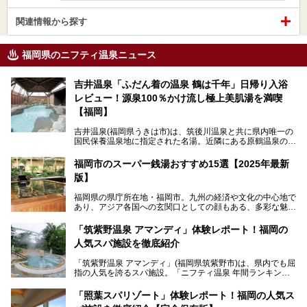
関連情報から探す
福岡県のニフティ温泉ニュース
吉井温泉「ふだん着の温泉 鶴は千年」日帰り入浴
レビュー！源泉100％かけ流し極上美肌湯を満喫
【福岡】
吉井温泉(福岡県うきは市)は、筑後川温泉と共に県内唯一の
国民保養温泉地に指定された名湯。近隣にある原鶴温泉の観
光地風情と異なり、長閑な田園地帯に佇む小さな温泉地で
す。
福岡市のスーパー銭湯おすすめ15選【2025年最新
版】
「ふだん着の温泉 鶴は千年」は、吉井温泉にある日帰り入
浴施設。源泉100％かけ流しの極上美肌湯を楽しめ、近隣の
福岡県の県庁所在地・福岡市。九州の経済や文化の中心地で
住民や温泉ファンに愛され続けています。今回は筆者自ら日
あり、アジア各国への玄関口としての顔もある、多彩な魅力
帰り入浴し、自慢の温泉を中心に詳細レビューします！
をもつ大都市です。
「筑紫野温泉 アマンディ」体験レポート！福岡の
そんな福岡市は、スーパー銭湯も多種多彩。玄界灘を眺めら
人気スパ施設を徹底紹介
れるリゾート気分満点のスーパー銭湯から、繁華街近くのレ
トロな銭湯、泉質自慢の天然温泉まで、福岡市で行ってみた
「筑紫野温泉 アマンディ」(福岡県筑紫野市)は、県内でも屈
いスーパー銭湯を一挙ご紹介します。
指の人気を誇るスパ施設。「ニフティ温泉 年間ランキング2
022」では、福岡県岩盤浴部門第１位を獲得。いつも多くの
入浴客で賑わっています。
「照葉スパリゾート」体験レポート！福岡の人気ス