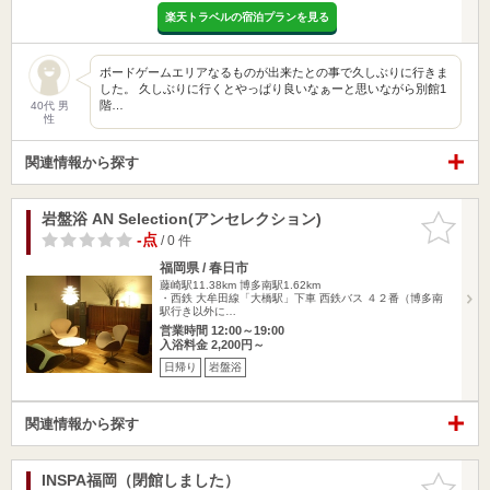
楽天トラベルの宿泊プランを見る
ボードゲームエリアなるものが出来たとの事で久しぶりに行きま
した。 久しぶりに行くとやっぱり良いなぁーと思いながら別館1
階…
40代 男
性
関連情報から探す
岩盤浴 AN Selection(アンセレクション)
お気に入
りに追加
-点
/ 0 件
福岡県 / 春日市
藤崎駅11.38km
博多南駅1.62km
・西鉄 大牟田線「大橋駅」下車 西鉄バス ４２番（博多南
駅行き以外に…
営業時間 12:00～19:00
入浴料金 2,200円～
日帰り
岩盤浴
関連情報から探す
INSPA福岡（閉館しました）
お気に入