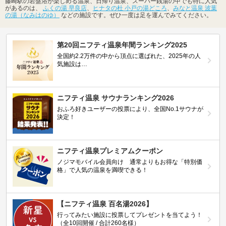
藤崎駅の岩盤浴が楽しめる温泉、日帰り温泉、スーパー銭湯の中でも特に人気
があるのは、
ふくの湯 早良店
、
ヒナタの杜 小戸の湯どころ
、
みなと温泉 波葉
の湯（なみはのゆ）
などの施設です。ぜひ一度は足を運んでみてください。
第20回ニフティ温泉年間ランキング2025
全国約2.2万件の中から頂点に選ばれた、2025年の人
気施設は…
ニフティ温泉 サウナランキング2026
おふろ好きユーザーの投票により、全国No.1サウナが
決定！
ニフティ温泉プレミアムクーポン
ノジマモバイル会員向け 通常よりもお得な「特別価
格」で人気の温泉を満喫できる！
【ニフティ温泉 百名湯2026】
行ってみたい施設に投票してプレゼントを当てよう！
（全10回開催 / 合計260名様）