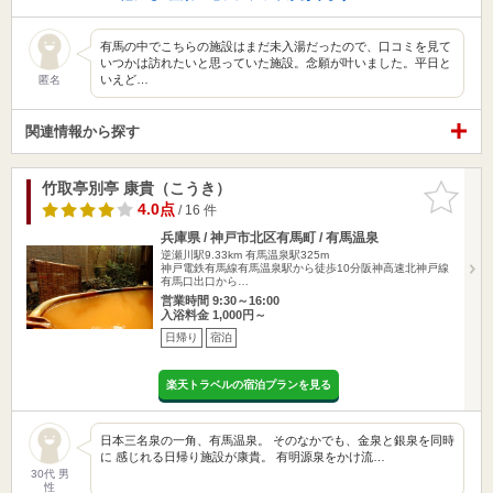
有馬の中でこちらの施設はまだ未入湯だったので、口コミを見て
いつかは訪れたいと思っていた施設。念願が叶いました。平日と
いえど…
匿名
関連情報から探す
竹取亭別亭 康貴（こうき）
お気に入
りに追加
4.0点
/ 16 件
兵庫県 / 神戸市北区有馬町 / 有馬温泉
逆瀬川駅9.33km
有馬温泉駅325m
神戸電鉄有馬線有馬温泉駅から徒歩10分阪神高速北神戸線
有馬口出口から…
営業時間 9:30～16:00
入浴料金 1,000円～
日帰り
宿泊
楽天トラベルの宿泊プランを見る
日本三名泉の一角、有馬温泉。 そのなかでも、金泉と銀泉を同時
に 感じれる日帰り施設が康貴。 有明源泉をかけ流…
30代 男
性