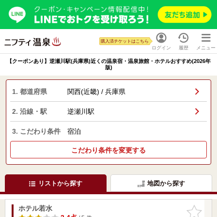
購入済チケットはこちら
ログイン
履歴
メニュー
【クーポンあり】逆瀬川駅(兵庫県)近くの温泉宿・温泉旅館・ホテルおすすめ(2026年
版)
1. 都道府県
関西(近畿) / 兵庫県
2. 沿線・駅
逆瀬川駅
3. こだわり条件
宿泊
こだわり条件を変更する
リストから探す
地図から探す
ホテル若水
お気に入
りに追加