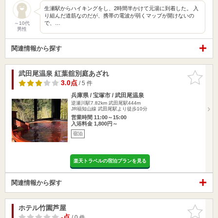
生瀬駅からハイキングをし、2時間半かけて元湯に到着した。 入
り組んだ道筋なのだが、携帯の電波が弱くマップが開けないの
で、…
～10代
男性
関連情報から探す
武田尾温泉 紅葉舘別庭あざれ
お気に入
りに追加
3.0点
/ 5 件
兵庫県 / 宝塚市 / 武田尾温泉
逆瀬川駅7.82km
武田尾駅444m
JR福知山線 武田尾駅より徒歩10分
営業時間 11:00～15:00
入浴料金 1,800円～
宿泊
楽天トラベルの宿泊プランを見る
関連情報から探す
ホテル竹園芦屋
お気に入
りに追加
-点
/ 0 件