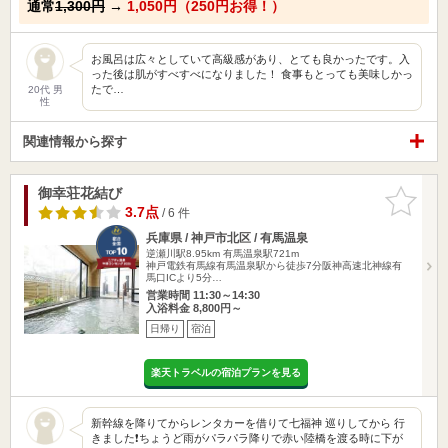
通常
1,300円
→
1,050円（250円お得！）
お風呂は広々としていて高級感があり、とても良かったです。入
った後は肌がすべすべになりました！ 食事もとっても美味しかっ
たで…
20代 男
性
関連情報から探す
御幸荘花結び
お気に入
りに追加
3.7点
/ 6 件
兵庫県 / 神戸市北区 / 有馬温泉
逆瀬川駅8.95km
有馬温泉駅721m
神戸電鉄有馬線有馬温泉駅から徒歩7分阪神高速北神線有
馬口ICより5分…
営業時間 11:30～14:30
入浴料金 8,800円～
日帰り
宿泊
楽天トラベルの宿泊プランを見る
新幹線を降りてからレンタカーを借りて七福神 巡りしてから 行
きました❗️ちょうど雨がパラパラ降りで赤い陸橋を渡る時に下が