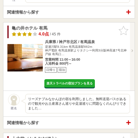
関連情報から探す
亀の井ホテル 有馬
お気に入
りに追加
4.0点
/ 45 件
兵庫県 / 神戸市北区 / 有馬温泉
逆瀬川駅9.31km
有馬温泉駅662m
神戸電鉄 有馬温泉駅よりタクシー利用3分阪神高速7号北神
戸線 有馬口…
営業時間 11:00～16:00
入浴料金 800円～
日帰り
宿泊
楽天トラベルの宿泊プランを見る
リーズナブルなかんぽの宿を利用しました。無料送迎バスがある
ので観光やお土産屋さん巡りや足湯巡りに問題なくのんびりでき
ました…
匿名
関連情報から探す