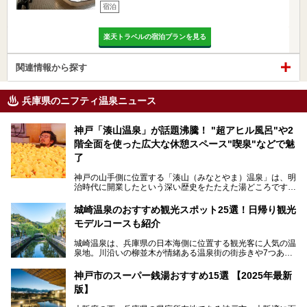
宿泊
楽天トラベルの宿泊プランを見る
関連情報から探す
兵庫県のニフティ温泉ニュース
神戸「湊山温泉」が話題沸騰！ "超アヒル風呂"や2
階全面を使った広大な休憩スペース"喫泉"などで魅
了
神戸の山手側に位置する「湊山（みなとやま）温泉」は、明
治時代に開業したという深い歴史をたたえた湯どころです。
そんな長寿の温泉が今、話題となっています。理由は湯船い
っぱいに浮かぶアヒルちゃん。さらに、ゆったりくつろげて
城崎温泉のおすすめ観光スポット25選！日帰り観光
コワーキングも可能な休憩スペースも人気に。斬新な企画や
モデルコースも紹介
設備で人々をアッと驚かせる湊山温泉の魅力をリポートしま
す。
城崎温泉は、兵庫県の日本海側に位置する観光客に人気の温
泉地。川沿いの柳並木が情緒ある温泉街の街歩きや7つある
外湯巡り、ロープウェイからの絶景、冬のカニ料理などで知
られています。鉄道の駅から温泉街が近く、歩いて回るのに
神戸市のスーパー銭湯おすすめ15選 【2025年最新
ちょうどよい規模で、日帰りでの訪問にもおすすめです。
版】
この記事では、城崎温泉と周辺の見どころから厳選した25