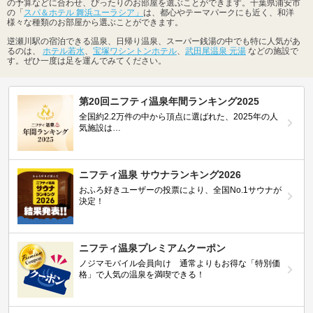
の予算などに合わせ、ぴったりのお部屋を選ぶことができます。千葉県浦安市
の「
スパ＆ホテル 舞浜ユーラシア」
は、都心やテーマパークにも近く、和洋
様々な種類のお部屋から選ぶことができます。
逆瀬川駅の宿泊できる温泉、日帰り温泉、スーパー銭湯の中でも特に人気があ
るのは、
ホテル若水
、
宝塚ワシントンホテル
、
武田尾温泉 元湯
などの施設で
す。ぜひ一度は足を運んでみてください。
第20回ニフティ温泉年間ランキング2025
全国約2.2万件の中から頂点に選ばれた、2025年の人
気施設は…
ニフティ温泉 サウナランキング2026
おふろ好きユーザーの投票により、全国No.1サウナが
決定！
ニフティ温泉プレミアムクーポン
ノジマモバイル会員向け 通常よりもお得な「特別価
格」で人気の温泉を満喫できる！