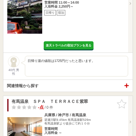
営業時間 11:00～14:00
入浴料金 2,250円～
日帰り
宿泊
楽天トラベルの宿泊プランを見る
日帰り湯の値段は1725円だったと思います。
40代 男
性
関連情報から探す
有馬温泉 ＳＰＡ ＴＥＲＲＡＣＥ紫翠
お気に入
りに追加
-点
/ 0 件
兵庫県 / 神戸市 / 有馬温泉
逆瀬川駅9.45km
有馬温泉駅529m
有馬温泉駅より徒歩にて約１０分
営業時間
入浴料金 ～