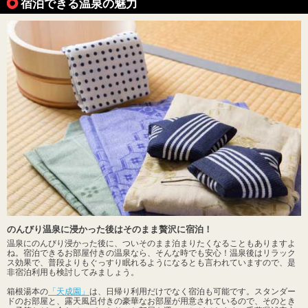
宿泊できる温泉の魅力
のんびり温泉に浸かった後はそのまま贅沢に宿泊！
温泉にのんびり浸かった後に、ついそのまま泊まりたくなることもありますよ
ね。宿泊できるお部屋付きの温泉なら、そんな時でも安心！温泉後はリラック
ス効果で、普段よりもぐっすり眠れるようになるとも言われていますので、是
非宿泊利用も検討してみましょう。
箱根湯本の
「天成園」
は、日帰り利用だけでなく宿泊も可能です。スタンダー
ドのお部屋と、露天風呂付きの豪華なお部屋が用意されているので、そのとき