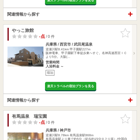
楽天トラベルの宿泊プランを見る
関連情報から探す
やっこ旅館
お気に入
りに追加
-点
/ 0 件
兵庫県 / 西宮市 / 武田尾温泉
逆瀬川駅8.41km
甲子園駅227m
阪神電車、甲子園駅下車徒歩東へすぐ。名神高速西宮ＩＣ
より5分。大阪(…
営業時間
入浴料金 ～
宿泊
楽天トラベルの宿泊プランを見る
関連情報から探す
有馬温泉 瑞宝園
お気に入
りに追加
-点
/ 0 件
兵庫県 / 神戸市
逆瀬川駅8.78km
有馬温泉駅868m
有馬温泉駅より車で約5分（徒歩約15分※上り坂）/中国自