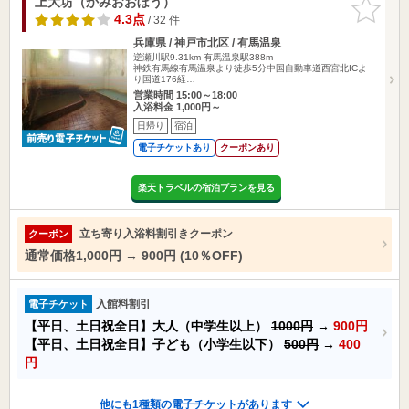
上大坊（かみおおぼう）
お気に入
りに追加
4.3点
/ 32 件
兵庫県 / 神戸市北区 / 有馬温泉
逆瀬川駅9.31km
有馬温泉駅388m
神鉄有馬線有馬温泉より徒歩5分中国自動車道西宮北ICよ
り国道176経…
営業時間 15:00～18:00
入浴料金 1,000円～
日帰り
宿泊
電子チケットあり
クーポンあり
楽天トラベルの宿泊プランを見る
立ち寄り入浴料割引きクーポン
クーポン
通常価格1,000円 → 900円 (10％OFF)
入館料割引
電子チケット
【平日、土日祝全日】大人（中学生以上）
1000円
→
900円
【平日、土日祝全日】子ども（小学生以下）
500円
→
400
円
他にも1種類の電子チケットがあります