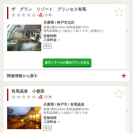
ザ グラン リゾート プリンセス有馬
お気に入
りに追加
-点
/ 0 件
兵庫県 / 神戸市北区
逆瀬川駅9.03km
有馬温泉駅737m
有馬温泉駅より徒歩にて約１５分（送迎あり）
営業時間
入浴料金 ～
宿泊
楽天トラベルの宿泊プランを見る
関連情報から探す
有馬温泉 小都里
お気に入
りに追加
-点
/ 0 件
兵庫県 / 神戸市 / 有馬温泉
逆瀬川駅9.04km
有馬温泉駅620m
有馬温泉駅より徒歩にて約１０分
営業時間
入浴料金 ～
宿泊