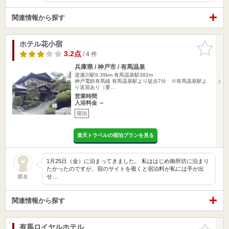
関連情報から探す
ホテル花小宿
お気に入
りに追加
3.2点
/ 4 件
兵庫県 / 神戸市 / 有馬温泉
逆瀬川駅9.39km
有馬温泉駅382m
神戸電鉄有馬線 有馬温泉駅より徒歩7分 ※有馬温泉駅よ
り送迎あり（要…
営業時間
入浴料金 ～
宿泊
楽天トラベルの宿泊プランを見る
1月25日（金）に泊まってきました。 私ははじめ御所坊に泊まり
たかったのですが、宿のサイトを覗くと宿泊料が私には手が出
せ…
匿名
関連情報から探す
有馬ロイヤルホテル
お気に入