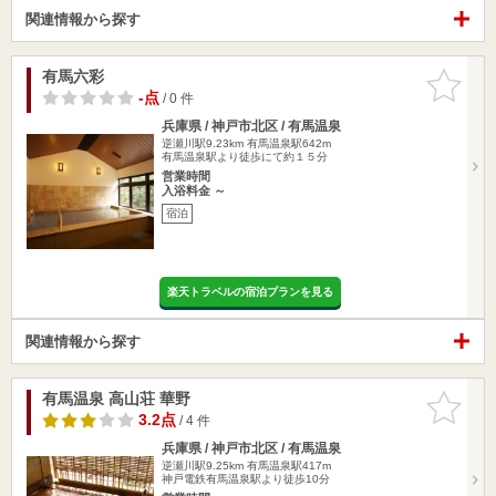
関連情報から探す
有馬六彩
お気に入
りに追加
-点
/ 0 件
兵庫県 / 神戸市北区 / 有馬温泉
逆瀬川駅9.23km
有馬温泉駅642m
有馬温泉駅より徒歩にて約１５分
営業時間
入浴料金 ～
宿泊
楽天トラベルの宿泊プランを見る
関連情報から探す
有馬温泉 高山荘 華野
お気に入
りに追加
3.2点
/ 4 件
兵庫県 / 神戸市北区 / 有馬温泉
逆瀬川駅9.25km
有馬温泉駅417m
神戸電鉄有馬温泉駅より徒歩10分