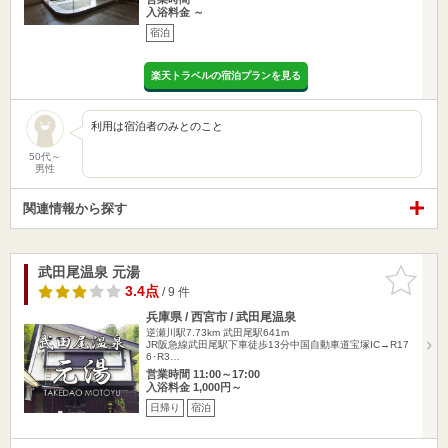
入浴料金 ～
宿泊
楽天トラベルの宿泊プランを見る
利用は宿泊者のみとのこと
50代～
男性
関連情報から探す
武田尾温泉 元湯
お気に入
りに追加
3.4点
/ 9 件
兵庫県 / 西宮市 / 武田尾温泉
逆瀬川駅7.73km
武田尾駅641m
JR阪急線武田尾駅下車徒歩13分中国自動車道宝塚IC→R17
6･R3…
営業時間 11:00～17:00
入浴料金 1,000円～
日帰り
宿泊