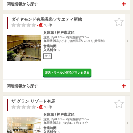
関連情報から探す
ダイヤモンド有馬温泉ソサエティ新館
お気に入
りに追加
-点
/ 0 件
兵庫県 / 神戸市北区
逆瀬川駅8.86km
有馬温泉駅775m
有馬温泉駅などより無料送迎バス有り(時間制)
営業時間
入浴料金 ～
宿泊
楽天トラベルの宿泊プランを見る
関連情報から探す
ザ グラン リゾート有馬
お気に入
りに追加
-点
/ 0 件
兵庫県 / 神戸市北区
逆瀬川駅8.88km
有馬温泉駅780m
有馬温泉駅より徒歩にて約１５分
営業時間
入浴料金 ～