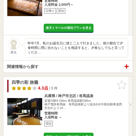
営業時間
入浴料金 2,000円～
日帰り
宿泊
楽天トラベルの宿泊プランを見る
昨年7月、私のお誕生日に彼と二人で行きました。彼の都合で夕
食時間に間に合わないことを相談すると、夕食なしでもと言って
くださ…
匿名
関連情報から探す
四季の彩 旅籠
お気に入
りに追加
4.3点
/ 3 件
兵庫県 / 神戸市北区 / 有馬温泉
逆瀬川駅9.28km
有馬温泉駅386m
神戸電鉄有馬線 有馬温泉駅より徒歩6分中国自動車道西
宮北ICより10…
営業時間
入浴料金 ～
宿泊