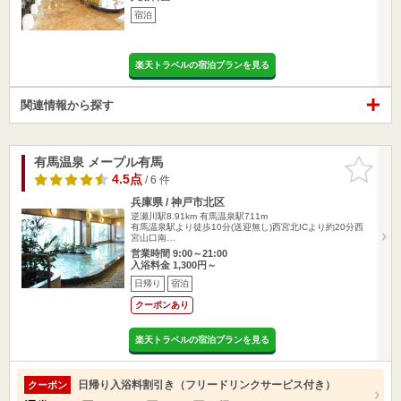
宿泊
楽天トラベルの宿泊プランを見る
関連情報から探す
有馬温泉 メープル有馬
お気に入
りに追加
4.5点
/ 6 件
兵庫県 / 神戸市北区
逆瀬川駅8.91km
有馬温泉駅711m
有馬温泉駅より徒歩10分(送迎無し)西宮北ICより約20分西
宮山口南…
営業時間 9:00～21:00
入浴料金 1,300円～
日帰り
宿泊
クーポンあり
楽天トラベルの宿泊プランを見る
日帰り入浴料割引き（フリードリンクサービス付き）
クーポン