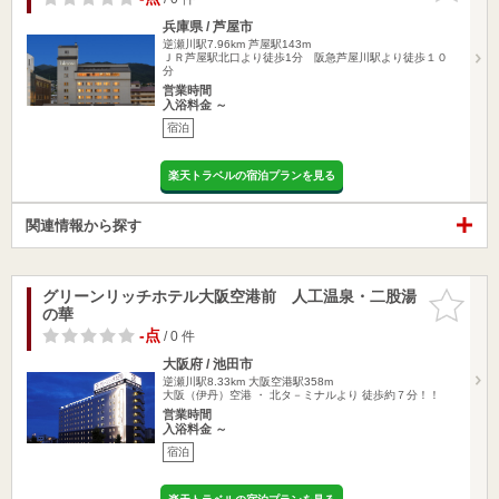
兵庫県 / 芦屋市
逆瀬川駅7.96km
芦屋駅143m
ＪＲ芦屋駅北口より徒歩1分 阪急芦屋川駅より徒歩１０
分
営業時間
入浴料金 ～
宿泊
楽天トラベルの宿泊プランを見る
関連情報から探す
グリーンリッチホテル大阪空港前 人工温泉・二股湯
お気に入
の華
りに追加
-点
/ 0 件
大阪府 / 池田市
逆瀬川駅8.33km
大阪空港駅358m
大阪（伊丹）空港 ・ 北タ－ミナルより 徒歩約７分！！
営業時間
入浴料金 ～
宿泊