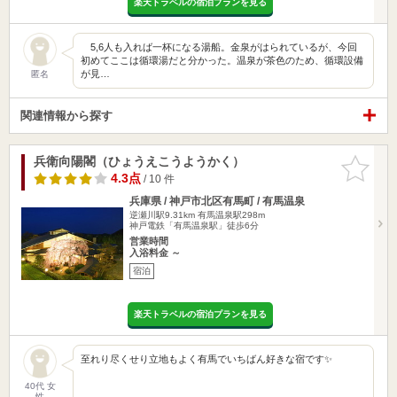
楽天トラベルの宿泊プランを見る
5,6人も入れば一杯になる湯船。金泉がはられているが、今回
初めてここは循環湯だと分かった。温泉が茶色のため、循環設備
が見…
匿名
関連情報から探す
兵衛向陽閣（ひょうえこうようかく）
お気に入
りに追加
4.3点
/ 10 件
兵庫県 / 神戸市北区有馬町 / 有馬温泉
逆瀬川駅9.31km
有馬温泉駅298m
神戸電鉄「有馬温泉駅」徒歩6分
営業時間
入浴料金 ～
宿泊
楽天トラベルの宿泊プランを見る
至れり尽くせり立地もよく有馬でいちばん好きな宿です✨
40代 女
性