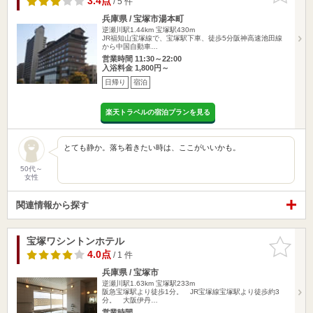
3.4点
/ 5 件
兵庫県 / 宝塚市湯本町
逆瀬川駅1.44km
宝塚駅430m
JR福知山宝塚線で、宝塚駅下車、徒歩5分阪神高速池田線
から中国自動車…
営業時間 11:30～22:00
入浴料金 1,800円～
日帰り
宿泊
楽天トラベルの宿泊プランを見る
とても静か。落ち着きたい時は、ここがいいかも。
50代～
女性
関連情報から探す
宝塚ワシントンホテル
お気に入
りに追加
4.0点
/ 1 件
兵庫県 / 宝塚市
逆瀬川駅1.63km
宝塚駅233m
阪急宝塚駅より徒歩1分。 JR宝塚線宝塚駅より徒歩約3
分。 大阪伊丹…
営業時間