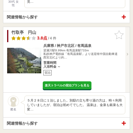
見…
30代 女
性
関連情報から探す
竹取亭 円山
お気に入
りに追加
3.8点
/ 4 件
兵庫県 / 神戸市北区 / 有馬温泉
逆瀬川駅8.99km
有馬温泉駅733m
私鉄神戸電鉄線「有馬温泉駅」より送迎有中国自動車道
西宮北ICより約…
営業時間
入浴料金 ～
宿泊
楽天トラベルの宿泊プランを見る
５月２８日に１泊しました。別邸の立ち寄り湯の方は、時々利用
していましたが、宿泊は初めてでした。 温泉は、金泉も銀泉も大
変…
匿名
関連情報から探す