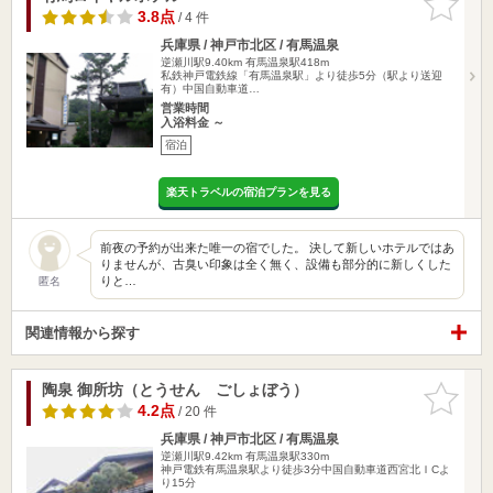
りに追加
3.8点
/ 4 件
兵庫県 / 神戸市北区 / 有馬温泉
逆瀬川駅9.40km
有馬温泉駅418m
私鉄神戸電鉄線「有馬温泉駅」より徒歩5分（駅より送迎
有）中国自動車道…
営業時間
入浴料金 ～
宿泊
楽天トラベルの宿泊プランを見る
前夜の予約が出来た唯一の宿でした。 決して新しいホテルではあ
りませんが、古臭い印象は全く無く、設備も部分的に新しくした
りと…
匿名
関連情報から探す
陶泉 御所坊（とうせん ごしょぼう）
お気に入
りに追加
4.2点
/ 20 件
兵庫県 / 神戸市北区 / 有馬温泉
逆瀬川駅9.42km
有馬温泉駅330m
神戸電鉄有馬温泉駅より徒歩3分中国自動車道西宮北ＩCよ
り15分