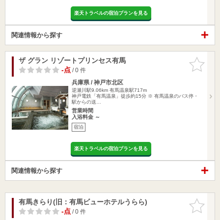
楽天トラベルの宿泊プランを見る
関連情報から探す
ザ グラン リゾートプリンセス有馬
お気に入
りに追加
-点
/ 0 件
兵庫県 / 神戸市北区
逆瀬川駅9.06km
有馬温泉駅717m
神戸電鉄「有馬温泉」徒歩約15分 ※ 有馬温泉のバス停・
駅からの送…
営業時間
入浴料金 ～
宿泊
楽天トラベルの宿泊プランを見る
関連情報から探す
有馬きらり(旧：有馬ビューホテルうらら)
お気に入
りに追加
-点
/ 0 件