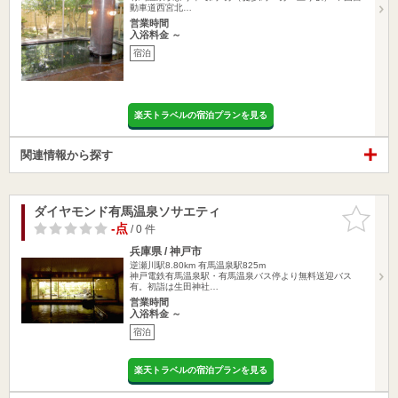
動車道西宮北…
営業時間
入浴料金 ～
宿泊
楽天トラベルの宿泊プランを見る
関連情報から探す
ダイヤモンド有馬温泉ソサエティ
お気に入
りに追加
-点
/ 0 件
兵庫県 / 神戸市
逆瀬川駅8.80km
有馬温泉駅825m
神戸電鉄有馬温泉駅・有馬温泉バス停より無料送迎バス
有。初詣は生田神社…
営業時間
入浴料金 ～
宿泊
楽天トラベルの宿泊プランを見る