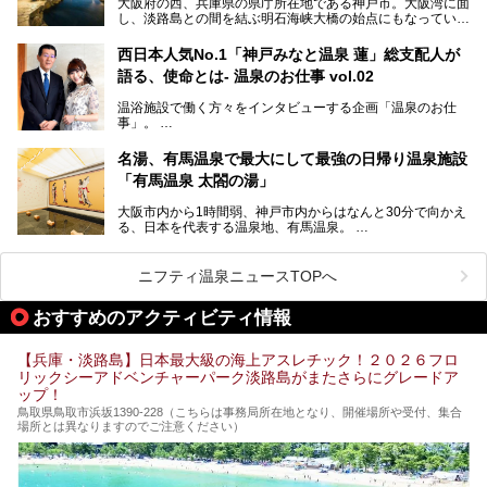
大阪府の西、兵庫県の県庁所在地である神戸市。大阪湾に面
の観光スポットをピックアップ。温泉やご当地グルメなどを
し、淡路島との間を結ぶ明石海峡大橋の始点にもなっていま
盛り込んだ日帰り観光モデルコースも紹介しているので、ぜ
す。古くから港町として栄え、異国情緒の残る異人館街や中
ひ参考にしてくださいね！
華街をはじめ、きらびやかに発展したハーバーランドなど、
西日本人気No.1「神戸みなと温泉 蓮」総支配人が
人気観光スポットもめじろ押しです。
語る、使命とは- 温泉のお仕事 vol.02
そして、温泉好きの視点から見ると、神戸市といえば何とい
っても「有馬温泉」。日本三古湯の一角をなす、歴史ある名
温浴施設で働く方々をインタビューする企画「温泉のお仕
湯です。そのお湯をリーズナブルに体験できる健康ランドや
事」。
スーパー銭湯があったら……。今回はそんな希望に沿う施設
第2弾はニフティ温泉年間ランキング2018で全国総合ランキ
も含め、おすすめのスパ銭をピックアップしてご紹介してい
ング西日本1位、2年連続「ベストオブ宿泊賞」に輝いた
きます！
名湯、有馬温泉で最大にして最強の日帰り温泉施設
「神戸みなと温泉 蓮」の魅力に迫りました！
「有馬温泉 太閤の湯」
大阪市内から1時間弱、神戸市内からはなんと30分で向かえ
る、日本を代表する温泉地、有馬温泉。
そのなかでも最大の規模を誇る「有馬温泉 太閤の湯」は、
有名な「金泉」と「銀泉」に加え、人工のの炭酸泉まで楽し
める、ある意味「最強」ともいえる施設です。
ニフティ温泉ニュースTOPへ
今回は自慢のお湯をメインにその魅力の数々を紹介します！
おすすめのアクティビティ情報
【兵庫・淡路島】日本最大級の海上アスレチック！２０２６フロ
リックシーアドベンチャーパーク淡路島がまたさらにグレードア
ップ！
鳥取県鳥取市浜坂1390‐228（こちらは事務局所在地となり、開催場所や受付、集合
場所とは異なりますのでご注意ください）