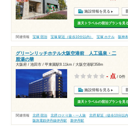
施設情報を見る
楽天トラベルの宿泊プランを見
関連情報
宝塚 宿泊
宝塚 駅近（徒歩10分以内）
宝塚 ホテル
阪神
グリーンリッチホテル大阪空港前 人工温泉・二
股湯の華
大阪府 / 池田市 /
甲東園駅8.11km
/
大阪空港駅358m
- 点
/ 0件
施設情報を見る
楽天トラベルの宿泊プランを見
関連情報
北摂 宿泊
北摂 ひとり旅・一人旅
北摂 駅近（徒歩10分以
阪急電鉄伊丹線伊丹駅
新伊丹駅