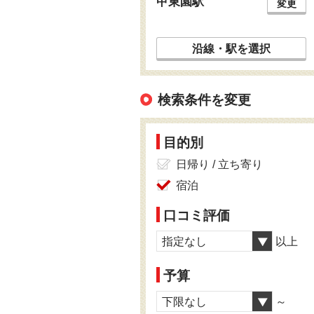
甲東園駅
変更
沿線・駅を選択
検索条件を変更
目的別
日帰り / 立ち寄り
宿泊
口コミ評価
指定なし
以上
予算
下限なし
～