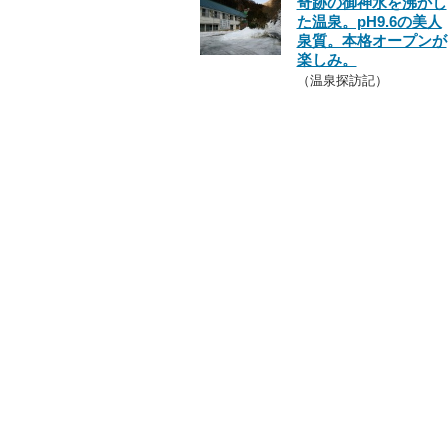
奇跡の御神水を沸かし
た温泉。pH9.6の美人
泉質。本格オープンが
楽しみ。
（温泉探訪記）