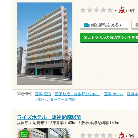
- 点
/ 0件
施設情報を見る
楽天トラベルの宿泊プランを見
関連情報
宝塚 宿泊
宝塚 駅近（徒歩10分以内）
宝塚 ホテル
阪神
尼崎センタープール前駅
ワイズホテル 阪神尼崎駅前
兵庫県 / 尼崎市 /
甲東園駅7.43km
/
阪神本線尼崎駅159m
- 点
/ 0件