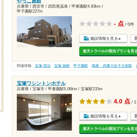
やっこ旅館
兵庫県 / 西宮市 / 武田尾温泉 /
甲東園駅4.93km
/
甲子園駅227m
- 点
/ 0件
施設情報を見る
楽天トラベルの宿泊プランを見
関連情報
宝塚 宿泊
宝塚 旅館
甲子園駅
鳴尾・武庫川女子大前駅
宝塚ワシントンホテル
兵庫県 / 宝塚市 /
甲東園駅5.06km
/
宝塚駅233m
4.0 点
/ 
施設情報を見る
楽天トラベルの宿泊プランを見