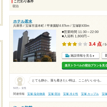
こだわり条件
宿泊
ホテル若水
兵庫県 / 宝塚市湯本町 /
甲東園駅4.87km
/
宝塚駅430m
■営業時間 11:30～22:00
■入浴料 1,800円～
3.4 点
/ 
施設情報を見る
楽天トラベルの宿泊プランを見
とても静か。落ち着きたい時は、ここがいいかも。
50代～ 女性
関連情報
宝塚 塩化物泉
宝塚 宿泊
宝塚 冷え性
宝塚 カップル
宝