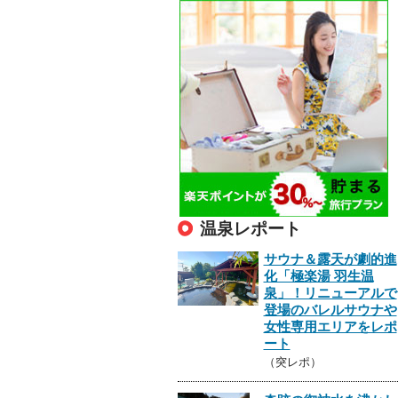
温泉レポート
サウナ＆露天が劇的進
化「極楽湯 羽生温
泉」！リニューアルで
登場のバレルサウナや
女性専用エリアをレポ
ート
（突レポ）