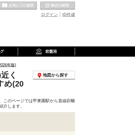
お気に入りの温泉
最近の履歴
ログイン
ID作成
グ
岩盤浴
26年版)
)近く
地図から探す
め(20
。このページでは甲東園駅から直線距離
紹介します。