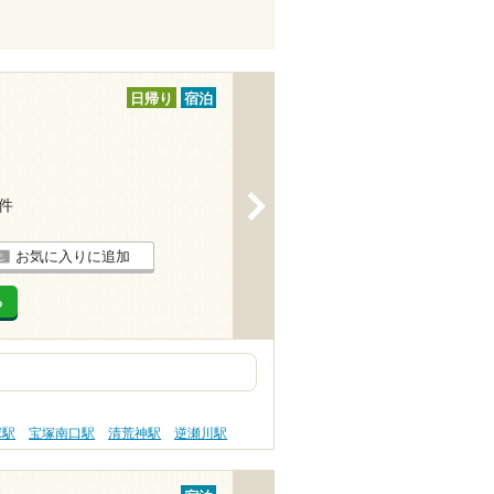
日帰り
宿泊
>
5件
お気に入りに追加
る
塚駅
宝塚南口駅
清荒神駅
逆瀬川駅