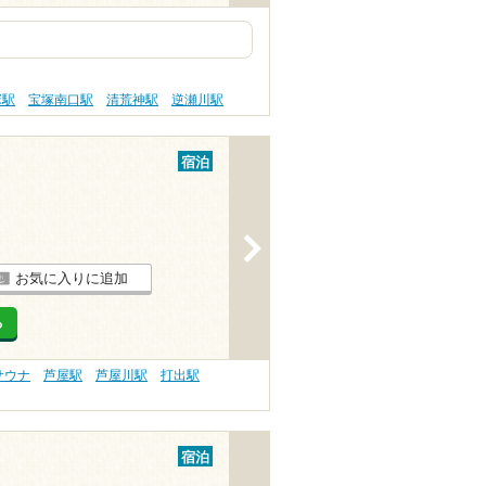
塚駅
宝塚南口駅
清荒神駅
逆瀬川駅
宿泊
>
お気に入りに追加
る
サウナ
芦屋駅
芦屋川駅
打出駅
宿泊