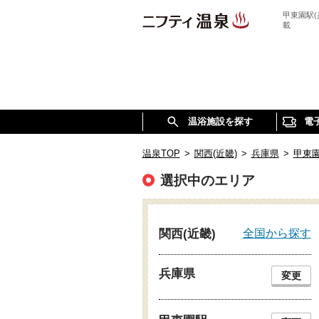
甲東園駅
載
温浴施設を探す
電
温泉TOP
>
関西(近畿)
>
兵庫県
>
甲東
選択中のエリア
全国から探す
関西(近畿)
兵庫県
変更