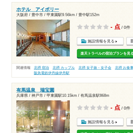
ホテル アイボリー
大阪府 / 豊中市 /
甲東園駅9.56km
/
豊中駅152m
- 点
/ 0件
施設情報を見る
楽天トラベルの宿泊プランを見
関連情報
北摂 宿泊
北摂 カップル
北摂 女子旅・女子会
北摂 お食
阪急電鉄伊丹線伊丹駅
有馬温泉 瑞宝園
兵庫県 / 神戸市 /
甲東園駅10.15km
/
有馬温泉駅868m
- 点
/ 0件
施設情報を見る