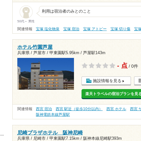
利用は宿泊者のみとのこと
50代～ 男性
関連情報
宝塚 塩化物泉
宝塚 宿泊
宝塚 アトピー
宝塚 切り傷
宝
ホテル竹園芦屋
兵庫県 / 芦屋市 /
甲東園駅5.95km
/
芦屋駅143m
- 点
/ 0件
施設情報を見る
楽天トラベルの宿泊プランを見
関連情報
西宮 宿泊
西宮 駅近（徒歩10分以内）
西宮 ホテル
西宮 
阪神電鉄本線芦屋駅
尼崎プラザホテル 阪神尼崎
兵庫県 / 尼崎市 /
甲東園駅7.15km
/
阪神本線尼崎駅393m