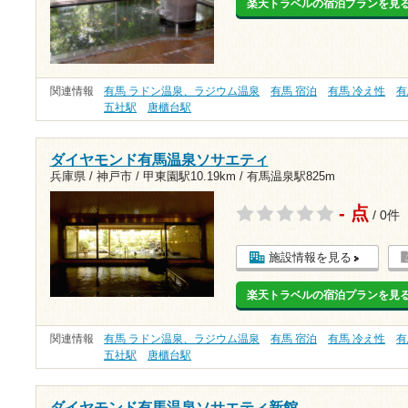
楽天トラベルの宿泊プランを見
関連情報
有馬 ラドン温泉、ラジウム温泉
有馬 宿泊
有馬 冷え性
有
五社駅
唐櫃台駅
ダイヤモンド有馬温泉ソサエティ
兵庫県 / 神戸市 /
甲東園駅10.19km
/
有馬温泉駅825m
- 点
/ 0件
施設情報を見る
楽天トラベルの宿泊プランを見
関連情報
有馬 ラドン温泉、ラジウム温泉
有馬 宿泊
有馬 冷え性
有
五社駅
唐櫃台駅
ダイヤモンド有馬温泉ソサエティ新館