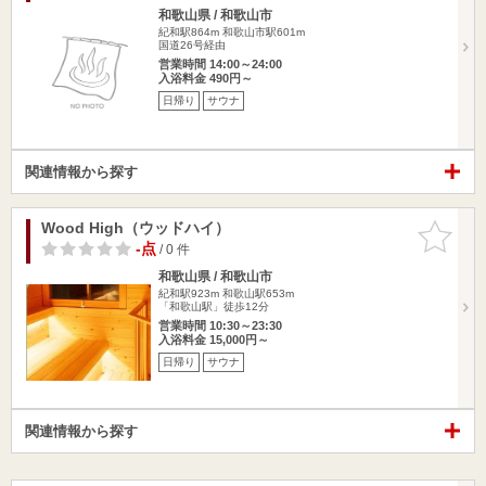
和歌山県 / 和歌山市
紀和駅864m
和歌山市駅601m
国道26号経由
営業時間 14:00～24:00
入浴料金 490円～
日帰り
サウナ
関連情報から探す
Wood High（ウッドハイ）
お気に入
りに追加
-点
/ 0 件
和歌山県 / 和歌山市
紀和駅923m
和歌山駅653m
「和歌山駅」徒歩12分
営業時間 10:30～23:30
入浴料金 15,000円～
日帰り
サウナ
関連情報から探す