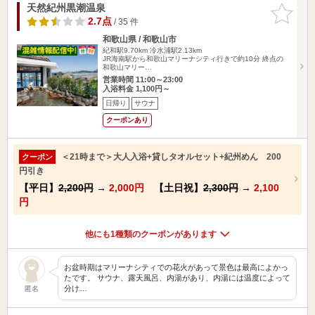
天然紀州黒潮温泉
お気に入
りに追加
2.7点
/ 35 件
和歌山県 / 和歌山市
紀和駅9.70km
冷水浦駅2.13km
JR海南駅から和歌山マリーナシティ行きで約10分 終点の
和歌山マリー…
営業時間 11:00～23:00
入浴料金 1,100円～
日帰り
サウナ
クーポンあり
＜21時まで＞大人入浴+貸しタオルセット+紀州めん 200
クーポン
円引き
【平日】
2,200円
→
2,000円
【土日祝】
2,300円
→
2,100
円
他にも1種類のクーポンがあります
お盆時期はマリーナシティでの花火があって景色は最高によかっ
たです。 サウナ、露天風呂、内湯があり、内湯には温度によって
分け…
匿名