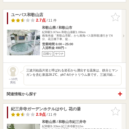
ユーバス和歌山店
お気に入
りに追加
2.7点
/ 11 件
和歌山県 / 和歌山市
紀和駅3.97km
和歌山港駅1.08km
南海本線「和歌山市駅」から南海バス新和歌浦行きで6
分、花王橋下車、徒…
営業時間 6:00～25:00
入浴料金 490円～
日帰り
サウナ
三波川結晶片岩と呼ばれる岩石から湧出する温泉は、鉄分とマン
ガンを含む泉温28.2℃、ph7.4のナトリウム泉です。三波川結…
～10代
男性
関連情報から探す
紀三井寺ガーデンホテルはやし 花の湯
お気に入
りに追加
2.9点
/ 11 件
和歌山県 / 和歌山市紀三井寺
紀和駅6.33km
紀三井寺駅312m