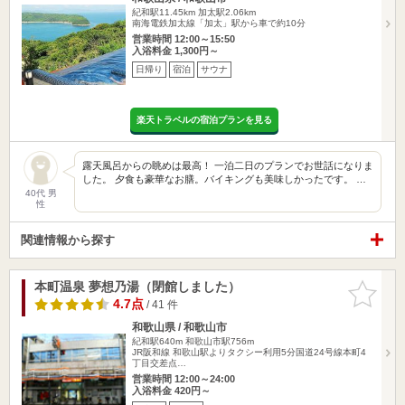
紀和駅11.45km
加太駅2.06km
南海電鉄加太線「加太」駅から車で約10分
営業時間 12:00～15:50
入浴料金 1,300円～
日帰り
宿泊
サウナ
楽天トラベルの宿泊プランを見る
露天風呂からの眺めは最高！ 一泊二日のプランでお世話になりま
した。 夕食も豪華なお膳。バイキングも美味しかったです。 …
40代 男
性
関連情報から探す
本町温泉 夢想乃湯（閉館しました）
お気に入
りに追加
4.7点
/ 41 件
和歌山県 / 和歌山市
紀和駅640m
和歌山市駅756m
JR阪和線 和歌山駅よりタクシー利用5分国道24号線本町4
丁目交差点…
営業時間 12:00～24:00
入浴料金 420円～