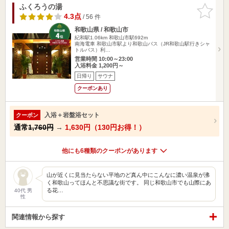
ふくろうの湯
お気に入
りに追加
4.3点
/ 56 件
和歌山県 / 和歌山市
紀和駅1.06km
和歌山市駅692m
南海電車 和歌山市駅より和歌山バス（JR和歌山駅行きシャ
トルバス）利…
営業時間 10:00～23:00
入浴料金 1,200円～
日帰り
サウナ
クーポンあり
入浴＋岩盤浴セット
クーポン
通常
1,760円
→
1,630円（130円お得！）
他にも6種類のクーポンがあります
山が近くに見当たらない平地のど真ん中にこんなに濃い温泉が沸
く和歌山ってほんと不思議な街です。 同じ和歌山市でも山際にあ
る花…
40代 男
性
関連情報から探す