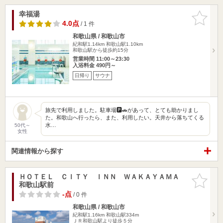
幸福湯
お気に入
りに追加
4.0点
/ 1 件
和歌山県 / 和歌山市
紀和駅1.14km
和歌山駅1.10km
和歌山駅から徒歩約15分
営業時間 11:00～23:30
入浴料金 490円～
日帰り
サウナ
旅先で利用しました。駐車場🅿️🚗があって、とても助かりまし
た。和歌山へ行ったら、また、利用したい。天井から落ちてくる
水…
50代～
女性
関連情報から探す
ＨＯＴＥＬ ＣＩＴＹ ＩＮＮ ＷＡＫＡＹＡＭＡ
お気に入
和歌山駅前
りに追加
-点
/ 0 件
和歌山県 / 和歌山市
紀和駅1.16km
和歌山駅334m
ＪＲ和歌山駅より徒歩５分