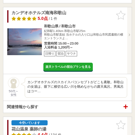
カンデオホテルズ南海和歌山
お気に入
りに追加
5.0点
/ 1 件
和歌山県 / 和歌山市
紀和駅1.40km
和歌山市駅25m
和歌山市駅直結 当ホテルの入り口は和歌山市民図書館の横
エントランスよ…
営業時間 15:00～23:00
入浴料金 1,200円～
日帰り
宿泊
サウナ
楽天トラベルの宿泊プランを見る
カンデオホテルズのスカイスパコンセプトがどこも素敵。和歌山
の女湯は、眼下に横切る広い川を眺めながらの露天風呂。男風呂
はコー…
50代～
女性
関連情報から探す
お気に入
今空いています
りに追加
花山温泉 薬師の湯
4.4点
/ 134 件