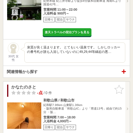
紀勢本線 紀三井寺駅より徒歩8分阪和自動車道 海南ICより
国道42号…
営業時間 11:00～22:00
入浴料金 900円～
日帰り
宿泊
サウナ
楽天トラベルの宿泊プランを見る
泉質が良く温まります。 とてもいい温泉です。 しかしロッカー
の番号札が誰も入浴していないのに49,29,44等縁起の悪…
30代 女
性
関連情報から探す
かなたのさと
お気に入
りに追加
-点
/ 0 件
和歌山県 / 和歌山市
紀和駅7.96km
山東駅1.36km
・阪和自動車道「和歌山IC」より「県道13号」経由で約15
分 ・阪…
営業時間 7:00～18:00
入浴料金 4,000円～
日帰り
宿泊
サウナ