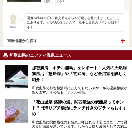
日帰り
サウナ
国道24号線本町4丁目交差点から本町通りを北に上がったところ
にあります。ビル型の銭湯さんで、派手な赤色のサインが目を引
きま…
匿名
関連情報から探す
和歌山県のニフティ温泉ニュース
那智勝浦「ホテル浦島」をレポート！人気の天然洞
窟風呂「忘帰洞」や「玄武洞」など全浴室を詳しく
紹介！
和歌山県の那智勝浦町にとんでもないスケールの温泉旅館が
あります。その名も「ホテル浦島」！
4つの館に6ヵ所のお風呂、うち2ヵ所は巨大な天然洞窟温
泉。日本一長いエスカレーターで「本館」と「山上館」を結
「花山温泉 薬師の湯」関西最強の炭酸泉ってホン
び、海を一望する絶景も。
ト？日帰りプチ湯治にランチ付きのプランもおすす
6ヵ所のお風呂のうち5ヵ所までは日帰り入浴も可。可愛ら
め！
しいカメさんの形の送迎船「浦島丸」に乗っていざ、温泉の
湧く竜宮城へ！
和歌山県に関西最強の炭酸泉と呼ばれる非常にユニークで質
の良い温泉が湧いています。しかも日帰り温泉としての施設
───
が整っていて、宿泊までできるんです。名前は「花山温泉