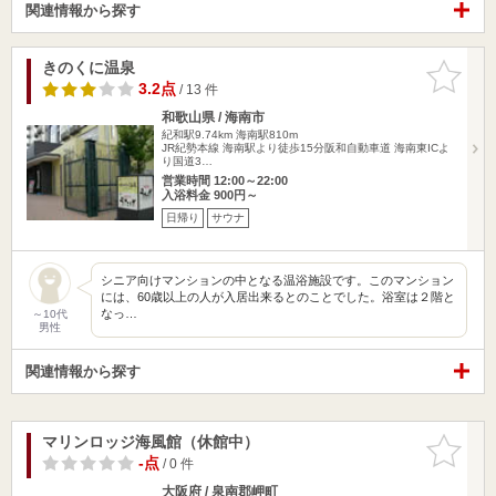
関連情報から探す
きのくに温泉
お気に入
りに追加
3.2点
/ 13 件
和歌山県 / 海南市
紀和駅9.74km
海南駅810m
JR紀勢本線 海南駅より徒歩15分阪和自動車道 海南東ICよ
り国道3…
営業時間 12:00～22:00
入浴料金 900円～
日帰り
サウナ
シニア向けマンションの中となる温浴施設です。このマンション
には、60歳以上の人が入居出来るとのことでした。浴室は２階と
なっ…
～10代
男性
関連情報から探す
マリンロッジ海風館（休館中）
お気に入
りに追加
-点
/ 0 件
大阪府 / 泉南郡岬町