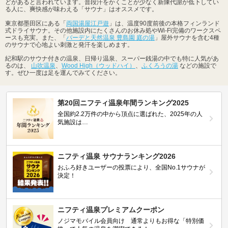
どがあると言われています。普段汗をかくことが少なく新陳代謝が低下してい
る人に、爽快感が味わえる「サウナ」はオススメです。
東京都墨田区にある「
両国湯屋江戸遊
」は、温度90度前後の本格フィンランド
式ドライサウナ。その他施設内にたくさんのお休み処やWi-Fi完備のワークスペ
ースも充実。また、「
バーデと天然温泉 豊島園 庭の湯
」屋外サウナを含む4種
のサウナで心地よい刺激と発汗を楽しめます。
紀和駅のサウナ付きの温泉、日帰り温泉、スーパー銭湯の中でも特に人気があ
るのは、
山吹温泉
、
Wood High（ウッドハイ）
、
ふくろうの湯
などの施設で
す。ぜひ一度は足を運んでみてください。
第20回ニフティ温泉年間ランキング2025
全国約2.2万件の中から頂点に選ばれた、2025年の人
気施設は…
ニフティ温泉 サウナランキング2026
おふろ好きユーザーの投票により、全国No.1サウナが
決定！
ニフティ温泉プレミアムクーポン
ノジマモバイル会員向け 通常よりもお得な「特別価