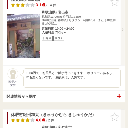
りに追加
3.1点
/ 14 件
和歌山県 / 岩出市
紀和駅11.00km
船戸駅1.83km
JR和歌山線 岩出駅よりタクシー利用10分、またはJR阪和
線 紀伊駅…
営業時間 10:00～24:00
入浴料金 700円～
日帰り
サウナ
1050円で、お風呂とご飯が付いてきます。 ボリュームあるし、
味も悪くないです。 炭酸泉は、人気です。
50代～
女性
関連情報から探す
休暇村紀州加太（きゅうかむら きしゅうかだ）
お気に入
りに追加
4.0点
/ 2 件
和歌山県 / 和歌山市