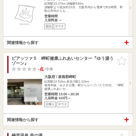
紀和駅10.37km
淡輪駅546m
淡輪駅より徒歩約15分、大阪市内から電車で約1時間、和
歌山市内からも…
営業時間
入浴料金 ～
宿泊
サウナ
関連情報から探す
ピアッツァ５ 岬町健康ふれあいセンター『ゆう湯う
お気に入
ゾーン』
りに追加
-点
/ 0 件
大阪府 / 泉南郡岬町
紀和駅10.52km
多奈川駅2.32km
南海本線「みさき公園」駅からループバスで20分、「岬町
健康ふれあいセ…
営業時間 13:00～20:30
入浴料金 410円～
日帰り
サウナ
関連情報から探す
極楽温泉 幸の湯
お気に入