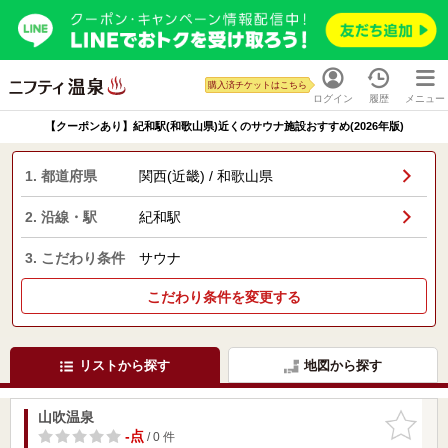
購入済チケットはこちら
ログイン
履歴
メニュー
【クーポンあり】紀和駅(和歌山県)近くのサウナ施設おすすめ(2026年版)
1. 都道府県
関西(近畿) / 和歌山県
2. 沿線・駅
紀和駅
3. こだわり条件
サウナ
こだわり条件を変更する
リストから探す
地図から探す
山吹温泉
お気に入
りに追加
-点
/ 0 件