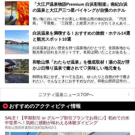
提供元：那智勝浦町【PR】
薬師の湯」。朝一番のお風呂にはパリパリシャリシャリと膜
「大江戸温泉物語Premium 白浜彩朝楽」南紀白浜
この記事は那智勝浦町のPR記事です。
が張って、それを砕きながら入浴できるとか！
の温泉と大江戸三つ星バイキングが自慢のホテル
そんな驚きの「花山温泉」を取材してきました。釜飯などラ
青い海に白いビーチが美しい和歌山県の南紀白浜。「円月
ンチに人気のお食事処メニューも紹介しちゃいます！
島」「千畳敷」「三段壁」と絶景スポットがたくさんありま
す。もちろんいい温泉もたっぷり湧いていて、日本書紀に登
場する歴史の古さから日本三古湯の一つにも。
白浜温泉を満喫する！おすすめの旅館・ホテル14選
と観光スポット10選
そんな「南紀白浜温泉」の「大江戸温泉物語Premium 白浜
彩朝楽」で2025年9月から人気の「大江戸三つ星バイキン
白浜温泉は古い歴史を持つ温泉地のひとつで、全国各地から
グ」がスタートしました。温泉＆バイキング＆レジャースポ
観光客が訪れるスポットです。名前は聞いたことがあるもの
ットとしてのこのホテルの魅力をたっぷり体験してきたので
の、何県にある温泉地なのか、どのような泉質の温泉なの
早速紹介します！
か、実は知らない方も多いのではないでしょうか。
和歌山県「わたらせ温泉」を徹底取材！湯の花が浮
───
かぶ日帰り温泉で癒されて♡美味しい地元食も
そこで今回は、白浜温泉ビギナー向けの基本情報をご紹介し
提供元：大江戸温泉物語ホテルズ＆リゾーツ株式会社【P
ながら、おすすめの旅館・ホテルをお届けします。また、白
R】
時間を気にせず、すべてを忘れ、ゆったりと自然の中で癒さ
浜温泉を訪れるなら外せない観光スポットも合わせてご紹介
この記事は大江戸温泉物語Premium 白浜彩朝楽のPR記事で
れたい。そんなときにおすすめなのが、和歌山県田辺市の
します。
す。
「わたらせ温泉」です。現地にたどり着くまでの間も、道中
の豊かな山々を眺めながら、どんどん期待が膨らみますよ。
ニフティ温泉ニュースTOPへ
「わたらせ温泉」では、温泉に入れるだけではなく、地元の
特産品を使った食事をいただける「露天食堂」でお腹も満た
おすすめのアクティビティ情報
すことができます。ぜひチェックしてくださいね。
SALE！【早期割引 or グループ割引プランでお得に♪】初めての水
中世界へ！気軽に感動が味わえる体験ダイビング
和歌山県西牟婁郡白浜町臨海410-1