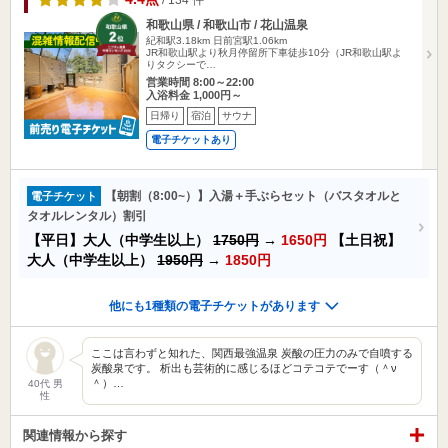
和歌山県 / 和歌山市 / 花山温泉
紀和駅3.18km
日前宮駅1.06km
JR和歌山駅より秋月停留所下車徒歩10分（JR和歌山駅よ
りタクシーで…
営業時間 8:00～22:00
入浴料金 1,000円～
日帰り
宿泊
サウナ
電子チケットあり
【朝割（8:00~）】入湯＋手ぶらセット（バスタオルと
電子チケット
タオルレンタル）割引
【平日】大人（中学生以上）
1750円
→
1650円
【土日祝】
大人（中学生以上）
1950円
→
1850円
他にも1種類の電子チケットがあります
ここは言わずと知れた、関西最強温泉 炭酸の圧力のみで自噴する
炭酸泉です。 析出も芸術的に感じるほどコテコテでーす（＾ν
＾）…
40代 男
性
関連情報から探す