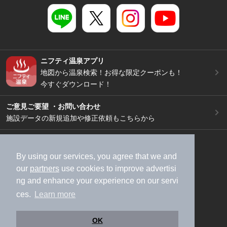
ニフティ温泉アプリ
地図から温泉検索！お得な限定クーポンも！
今すぐダウンロード！
ご意見ご要望 ・お問い合わせ
施設データの新規追加や修正依頼もこちらから
スマートフォン
/
PC
加盟店募集（資料請求）
広告出稿のご案内
By using our services, you agree that we and
our
partners
use cookies to improve advertisi
利用規約
ライフスタイルMEMBERS+規約
ng and enhance your experience on our servi
特定商取引法に基づく表記
ヘルプ
採用情報
ces.
Learn more
運営会社
個人情報保護ポリシー
©NIFTY Lifestyle Co., Ltd.
OK