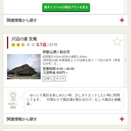
楽天トラベルの宿泊プランを見る
関連情報から探す
川辺の湯 安庵
お気に入
りに追加
2.7点
/ 23 件
和歌山県 / 岩出市
紀和駅9.41km
紀伊小倉駅1.44km
JR和歌山線 布施屋駅より川辺橋を渡り一つ目の信号（県道
134号）を…
営業時間 9:00～26:00
入浴料金 600円～
日帰り
サウナ
ゆっくり風呂を楽しみたい時、少しダイエットしたい時に利用
してます。 日替わりで風呂場が変わるので、むしろ風呂か炭酸
泉…
50代～
男性
関連情報から探す