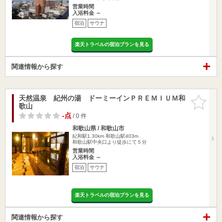
営業時間
入浴料金 ～
宿泊
サウナ
楽天トラベルの宿泊プランを見る
関連情報から探す
天然温泉 紀州の湯 ドーミーインＰＲＥＭＩＵＭ和
お気に入
歌山
りに追加
-点
/ 0 件
和歌山県 / 和歌山市
紀和駅1.30km
和歌山駅403m
和歌山駅中央口より徒歩にて５分
営業時間
入浴料金 ～
宿泊
サウナ
楽天トラベルの宿泊プランを見る
関連情報から探す