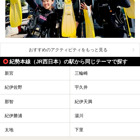
おすすめのアクティビティをもっと見る
紀勢本線（JR西日本）の駅から同じテーマで探す
新宮
三輪崎
紀伊佐野
宇久井
那智
紀伊天満
紀伊勝浦
湯川
太地
下里