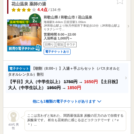
りに追加
花山温泉 薬師の湯
4.4点
/ 134 件
和歌山県 / 和歌山市 / 花山温泉
海南駅8.44km
日前宮駅1.06km
JR和歌山駅より秋月停留所下車徒歩10分（JR和歌山駅よ
りタクシーで…
営業時間 8:00～22:00
入浴料金 1,000円～
日帰り
宿泊
サウナ
電子チケットあり
【朝割（8:00~）】入湯＋手ぶらセット（バスタオルと
電子チケット
タオルレンタル）割引
【平日】大人（中学生以上）
1750円
→
1650円
【土日祝】
大人（中学生以上）
1950円
→
1850円
他にも1種類の電子チケットがあります
ここは言わずと知れた、関西最強温泉 炭酸の圧力のみで自噴する
炭酸泉です。 析出も芸術的に感じるほどコテコテでーす（＾ν
＾）…
40代 男
性