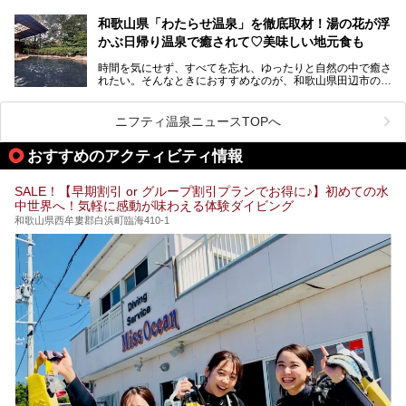
の、何県にある温泉地なのか、どのような泉質の温泉なの
早速紹介します！
か、実は知らない方も多いのではないでしょうか。
和歌山県「わたらせ温泉」を徹底取材！湯の花が浮
───
かぶ日帰り温泉で癒されて♡美味しい地元食も
そこで今回は、白浜温泉ビギナー向けの基本情報をご紹介し
提供元：大江戸温泉物語ホテルズ＆リゾーツ株式会社【P
ながら、おすすめの旅館・ホテルをお届けします。また、白
R】
時間を気にせず、すべてを忘れ、ゆったりと自然の中で癒さ
浜温泉を訪れるなら外せない観光スポットも合わせてご紹介
この記事は大江戸温泉物語Premium 白浜彩朝楽のPR記事で
れたい。そんなときにおすすめなのが、和歌山県田辺市の
します。
す。
「わたらせ温泉」です。現地にたどり着くまでの間も、道中
の豊かな山々を眺めながら、どんどん期待が膨らみますよ。
ニフティ温泉ニュースTOPへ
「わたらせ温泉」では、温泉に入れるだけではなく、地元の
特産品を使った食事をいただける「露天食堂」でお腹も満た
おすすめのアクティビティ情報
すことができます。ぜひチェックしてくださいね。
SALE！【早期割引 or グループ割引プランでお得に♪】初めての水
中世界へ！気軽に感動が味わえる体験ダイビング
和歌山県西牟婁郡白浜町臨海410-1