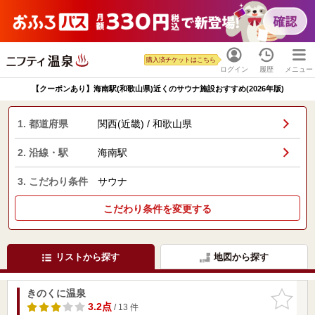
購入済チケットはこちら
ログイン
履歴
メニュー
【クーポンあり】海南駅(和歌山県)近くのサウナ施設おすすめ(2026年版)
1. 都道府県
関西(近畿) / 和歌山県
2. 沿線・駅
海南駅
3. こだわり条件
サウナ
こだわり条件を変更する
リストから探す
地図から探す
きのくに温泉
お気に入
りに追加
3.2点
/ 13 件