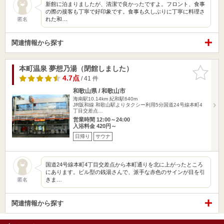
新館に泊まりましたが、清潔で良かったですよ。フロント、食事
の際の接客も丁寧で好印象です。食事も久しぶりに丁寧に料理さ
れた和…
匿名
関連情報から探す
本町温泉 夢想乃湯（閉館しました）
お気に入
りに追加
4.7点
/ 41 件
和歌山県 / 和歌山市
海南駅10.14km
紀和駅640m
JR阪和線 和歌山駅よりタクシー利用5分国道24号線本町4
丁目交差点…
営業時間 12:00～24:00
入浴料金 420円～
日帰り
サウナ
国道24号線本町4丁目交差点から本町通りを北に上がったところ
にあります。ビル型の銭湯さんで、派手な赤色のサインが目を引
きま…
匿名
関連情報から探す