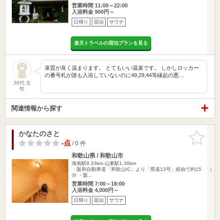
営業時間 11:00～22:00
入浴料金 900円～
日帰り
宿泊
サウナ
楽天トラベルの宿泊プランを見る
泉質が良く温まります。 とてもいい温泉です。 しかしロッカー
の番号札が誰も入浴していないのに49,29,44等縁起の悪…
30代 女
性
関連情報から探す
かなたのさと
お気に入
りに追加
-点
/ 0 件
和歌山県 / 和歌山市
海南駅8.33km
山東駅1.36km
・阪和自動車道「和歌山IC」より「県道13号」経由で約15
分 ・阪…
営業時間 7:00～18:00
入浴料金 4,000円～
日帰り
宿泊
サウナ