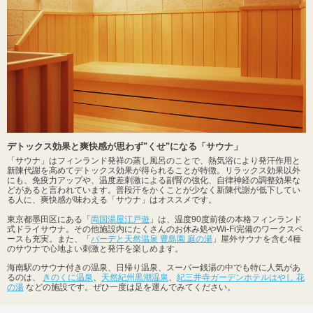
デトックス効果と爽快感が思わず"くせ"になる「サウナ」
「サウナ」はフィンランド発祥の蒸し風呂のことで、熱気浴により発汗作用と
新陳代謝を高めてデトックス効果が得られることが特徴。リラックス効果以外
にも、免疫力アップや、温度差刺激による副腎の強化、自律神経の調整効果な
どがあると言われています。普段汗をかくことが少なく新陳代謝が低下してい
る人に、爽快感が味わえる「サウナ」はオススメです。
東京都墨田区にある「
両国湯屋江戸遊
」は、温度90度前後の本格フィンランド
式ドライサウナ。その他施設内にたくさんのお休み処やWi-Fi完備のワークスペ
ースも充実。また、「
バーデと天然温泉 豊島園 庭の湯
」屋外サウナを含む4種
のサウナで心地よい刺激と発汗を楽しめます。
海南駅のサウナ付きの温泉、日帰り温泉、スーパー銭湯の中でも特に人気があ
るのは、
きのくに温泉
、
天然紀州黒潮温泉
、
紀三井寺ガーデンホテルはやし 花
の湯
などの施設です。ぜひ一度は足を運んでみてください。