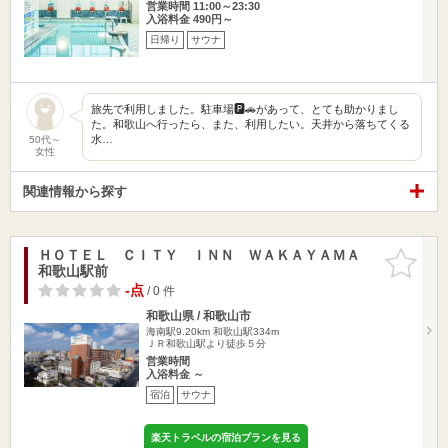
営業時間 11:00～23:30
入浴料金 490円～
日帰り
サウナ
旅先で利用しました。駐車場🅿️🚗があって、とても助かりまし
た。和歌山へ行ったら、また、利用したい。天井から落ちてくる
水…
50代～
女性
関連情報から探す
ＨＯＴＥＬ ＣＩＴＹ ＩＮＮ ＷＡＫＡＹＡＭＡ
お気に入
和歌山駅前
りに追加
-点
/ 0 件
和歌山県 / 和歌山市
海南駅9.20km
和歌山駅334m
ＪＲ和歌山駅より徒歩５分
営業時間
入浴料金 ～
宿泊
サウナ
楽天トラベルの宿泊プランを見る