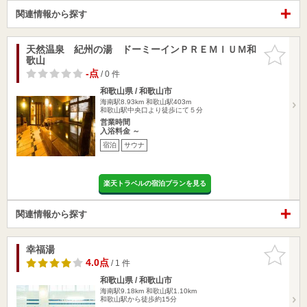
関連情報から探す
天然温泉 紀州の湯 ドーミーインＰＲＥＭＩＵＭ和
お気に入
歌山
りに追加
-点
/ 0 件
和歌山県 / 和歌山市
海南駅8.93km
和歌山駅403m
和歌山駅中央口より徒歩にて５分
営業時間
入浴料金 ～
宿泊
サウナ
楽天トラベルの宿泊プランを見る
関連情報から探す
幸福湯
お気に入
りに追加
4.0点
/ 1 件
和歌山県 / 和歌山市
海南駅9.18km
和歌山駅1.10km
和歌山駅から徒歩約15分