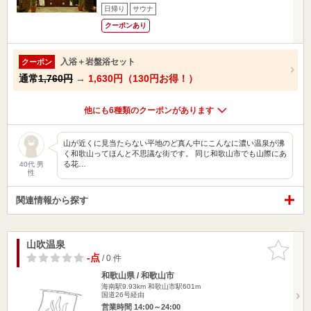
日帰り
サウナ
クーポンあり
入浴＋岩盤浴セット
クーポン
通常
1,760円
→
1,630円（130円お得！）
他にも6種類のクーポンがあります
山が近くに見当たらない平地のど真ん中にこんなに濃い温泉が沸
く和歌山ってほんと不思議な街です。 同じ和歌山市でも山際にあ
る花…
40代 男
性
関連情報から探す
山吹温泉
お気に入
りに追加
-点
/ 0 件
和歌山県 / 和歌山市
海南駅9.93km
和歌山市駅601m
国道26号経由
営業時間 14:00～24:00