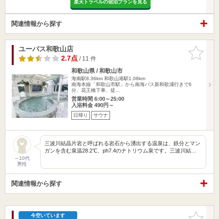
楽天トラベルの宿泊プランを見る
関連情報から探す
ユーバス和歌山店
お気に入
りに追加
2.7点
/ 11 件
和歌山県 / 和歌山市
海南駅8.36km
和歌山港駅1.08km
南海本線「和歌山市駅」から南海バス新和歌浦行きで6
分、花王橋下車、徒…
営業時間 6:00～25:00
入浴料金 490円～
日帰り
サウナ
三波川結晶片岩と呼ばれる岩石から湧出する温泉は、鉄分とマン
ガンを含む泉温28.2℃、ph7.4のナトリウム泉です。三波川結…
～10代
男性
関連情報から探す
お気に入
今空いています