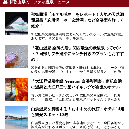
和歌山県のニフティ温泉ニュース
那智勝浦「ホテル浦島」をレポート！人気の天然洞
窟風呂「忘帰洞」や「玄武洞」など全浴室を詳しく
紹介！
和歌山県の那智勝浦町にとんでもないスケールの温泉旅館が
あります。その名も「ホテル浦島」！
4つの館に6ヵ所のお風呂、うち2ヵ所は巨大な天然洞窟温
泉。日本一長いエスカレーターで「本館」と「山上館」を結
「花山温泉 薬師の湯」関西最強の炭酸泉ってホン
び、海を一望する絶景も。
ト？日帰りプチ湯治にランチ付きのプランもおすす
6ヵ所のお風呂のうち5ヵ所までは日帰り入浴も可。可愛ら
め！
しいカメさんの形の送迎船「浦島丸」に乗っていざ、温泉の
湧く竜宮城へ！
和歌山県に関西最強の炭酸泉と呼ばれる非常にユニークで質
の良い温泉が湧いています。しかも日帰り温泉としての施設
───
が整っていて、宿泊までできるんです。名前は「花山温泉
提供元：那智勝浦町【PR】
薬師の湯」。朝一番のお風呂にはパリパリシャリシャリと膜
「大江戸温泉物語Premium 白浜彩朝楽」南紀白浜
この記事は那智勝浦町のPR記事です。
が張って、それを砕きながら入浴できるとか！
の温泉と大江戸三つ星バイキングが自慢のホテル
そんな驚きの「花山温泉」を取材してきました。釜飯などラ
青い海に白いビーチが美しい和歌山県の南紀白浜。「円月
ンチに人気のお食事処メニューも紹介しちゃいます！
島」「千畳敷」「三段壁」と絶景スポットがたくさんありま
す。もちろんいい温泉もたっぷり湧いていて、日本書紀に登
場する歴史の古さから日本三古湯の一つにも。
白浜温泉を満喫する！おすすめの旅館・ホテル14選
と観光スポット10選
そんな「南紀白浜温泉」の「大江戸温泉物語Premium 白浜
彩朝楽」で2025年9月から人気の「大江戸三つ星バイキン
白浜温泉は古い歴史を持つ温泉地のひとつで、全国各地から
グ」がスタートしました。温泉＆バイキング＆レジャースポ
観光客が訪れるスポットです。名前は聞いたことがあるもの
ットとしてのこのホテルの魅力をたっぷり体験してきたので