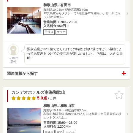
和歌山県 / 有田市
海南駅10.03km
紀伊宮原駅649m
JR箕島駅からタクシーで7分国道42号線沿い、有田川に沿
って建つ旅館…
営業時間 11:00～23:00
入浴料金 950円～
日帰り
サウナ
源泉温度が32℃位でとりわけての特徴は無い湯ですが、湯船によ
って温度差をつけての交互浴が楽しめました。 内湯は、大きな湯
船…
～10代
男性
関連情報から探す
カンデオホテルズ南海和歌山
お気に入
りに追加
5.0点
/ 1 件
和歌山県 / 和歌山市
海南駅10.11km
和歌山市駅25m
和歌山市駅直結 当ホテルの入り口は和歌山市民図書館の横
エントランスよ…
営業時間 15:00～23:00
入浴料金 1,200円～
日帰り
宿泊
サウナ