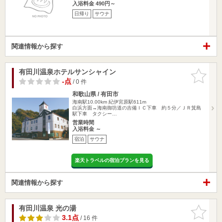
入浴料金 490円～
日帰り
サウナ
関連情報から探す
有田川温泉ホテルサンシャイン
お気に入
りに追加
-点
/ 0 件
和歌山県 / 有田市
海南駅10.00km
紀伊宮原駅611m
白浜方面→海南御坊道の吉備ＩＣ下車 約５分／ＪＲ箕島
駅下車 タクシー…
営業時間
入浴料金 ～
宿泊
サウナ
楽天トラベルの宿泊プランを見る
関連情報から探す
有田川温泉 光の湯
お気に入
りに追加
3.1点
/ 16 件