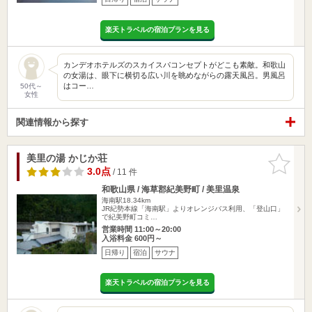
楽天トラベルの宿泊プランを見る
カンデオホテルズのスカイスパコンセプトがどこも素敵。和歌山
の女湯は、眼下に横切る広い川を眺めながらの露天風呂。男風呂
はコー…
50代～
女性
関連情報から探す
美里の湯 かじか荘
お気に入
りに追加
3.0点
/ 11 件
和歌山県 / 海草郡紀美野町 / 美里温泉
海南駅18.34km
JR紀勢本線「海南駅」よりオレンジバス利用、「登山口」
で紀美野町コミ…
営業時間 11:00～20:00
入浴料金 600円～
日帰り
宿泊
サウナ
楽天トラベルの宿泊プランを見る