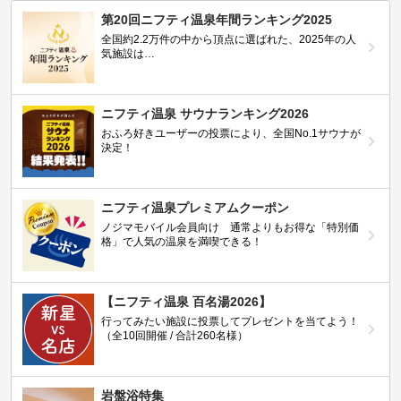
第20回ニフティ温泉年間ランキング2025
全国約2.2万件の中から頂点に選ばれた、2025年の人
気施設は…
ニフティ温泉 サウナランキング2026
おふろ好きユーザーの投票により、全国No.1サウナが
決定！
ニフティ温泉プレミアムクーポン
ノジマモバイル会員向け 通常よりもお得な「特別価
格」で人気の温泉を満喫できる！
【ニフティ温泉 百名湯2026】
行ってみたい施設に投票してプレゼントを当てよう！
（全10回開催 / 合計260名様）
岩盤浴特集