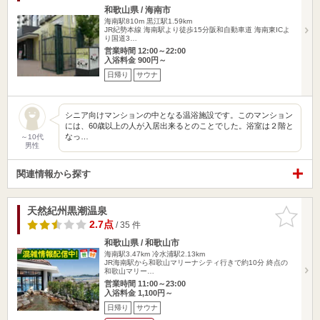
和歌山県 / 海南市
海南駅810m
黒江駅1.59km
JR紀勢本線 海南駅より徒歩15分阪和自動車道 海南東ICよ
り国道3…
営業時間 12:00～22:00
入浴料金 900円～
日帰り
サウナ
シニア向けマンションの中となる温浴施設です。このマンション
には、60歳以上の人が入居出来るとのことでした。浴室は２階と
なっ…
～10代
男性
関連情報から探す
天然紀州黒潮温泉
お気に入
りに追加
2.7点
/ 35 件
和歌山県 / 和歌山市
海南駅3.47km
冷水浦駅2.13km
JR海南駅から和歌山マリーナシティ行きで約10分 終点の
和歌山マリー…
営業時間 11:00～23:00
入浴料金 1,100円～
日帰り
サウナ