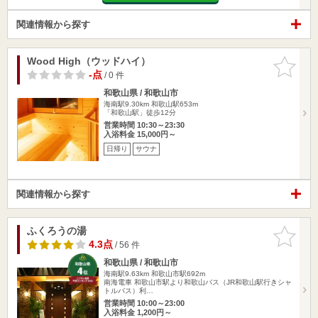
関連情報から探す
Wood High（ウッドハイ）
お気に入
りに追加
-点
/ 0 件
和歌山県 / 和歌山市
海南駅9.30km
和歌山駅653m
「和歌山駅」徒歩12分
営業時間 10:30～23:30
入浴料金 15,000円～
日帰り
サウナ
関連情報から探す
ふくろうの湯
お気に入
りに追加
4.3点
/ 56 件
和歌山県 / 和歌山市
海南駅9.63km
和歌山市駅692m
南海電車 和歌山市駅より和歌山バス（JR和歌山駅行きシャ
トルバス）利…
営業時間 10:00～23:00
入浴料金 1,200円～