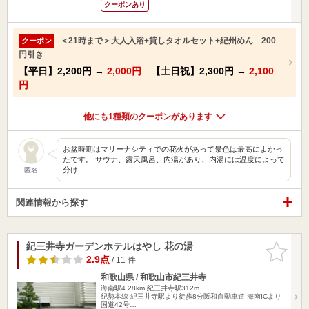
クーポンあり
＜21時まで＞大人入浴+貸しタオルセット+紀州めん 200
クーポン
円引き
【平日】
2,200円
→
2,000円
【土日祝】
2,300円
→
2,100
円
他にも1種類のクーポンがあります
お盆時期はマリーナシティでの花火があって景色は最高によかっ
たです。 サウナ、露天風呂、内湯があり、内湯には温度によって
分け…
匿名
関連情報から探す
紀三井寺ガーデンホテルはやし 花の湯
お気に入
りに追加
2.9点
/ 11 件
和歌山県 / 和歌山市紀三井寺
海南駅4.28km
紀三井寺駅312m
紀勢本線 紀三井寺駅より徒歩8分阪和自動車道 海南ICより
国道42号…