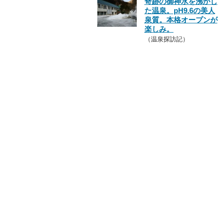
奇跡の御神水を沸かし
た温泉。pH9.6の美人
泉質。本格オープンが
楽しみ。
（温泉探訪記）