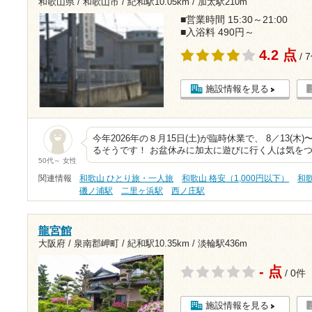
和歌山県 / 和歌山市 /
紀和駅10.05km
/
加太駅210m
■営業時間 15:30～21:00
■入浴料 490円～
4.2 点
/ 
施設情報を見る
今年2026年の８月15日(土)が臨時休業で、 8／13(木
るそうです！ お盆休みに加太に遊びに行く人は気を
50代～ 女性
関連情報
和歌山 ひとり旅・一人旅
和歌山 格安（1,000円以下）
和
磯ノ浦駅
二里ヶ浜駅
西ノ庄駅
龍宮館
大阪府 / 泉南郡岬町 /
紀和駅10.35km
/
淡輪駅436m
- 点
/ 0件
施設情報を見る