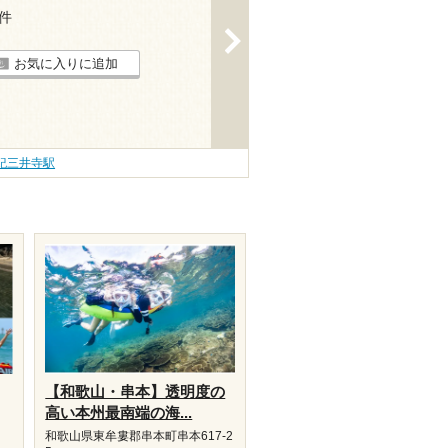
3件
>
お気に入りに追加
紀三井寺駅
【和歌山・串本】透明度の
高い本州最南端の海...
和歌山県東牟婁郡串本町串本617-2