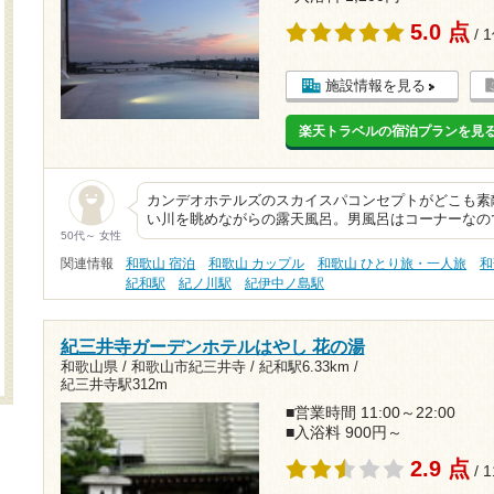
5.0 点
/ 
施設情報を見る
楽天トラベルの宿泊プランを見
カンデオホテルズのスカイスパコンセプトがどこも素
い川を眺めながらの露天風呂。男風呂はコーナーなの
50代～ 女性
関連情報
和歌山 宿泊
和歌山 カップル
和歌山 ひとり旅・一人旅
和
紀和駅
紀ノ川駅
紀伊中ノ島駅
紀三井寺ガーデンホテルはやし 花の湯
和歌山県 / 和歌山市紀三井寺 /
紀和駅6.33km
/
紀三井寺駅312m
■営業時間 11:00～22:00
■入浴料 900円～
2.9 点
/ 