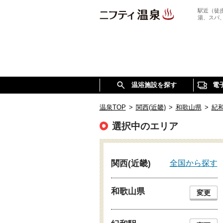
駅近（徒
湯、スパ
温浴施設を探す
電
温泉TOP
>
関西(近畿)
>
和歌山県
>
紀
選択中のエリア
全国から探す
関西(近畿)
和歌山県
変更