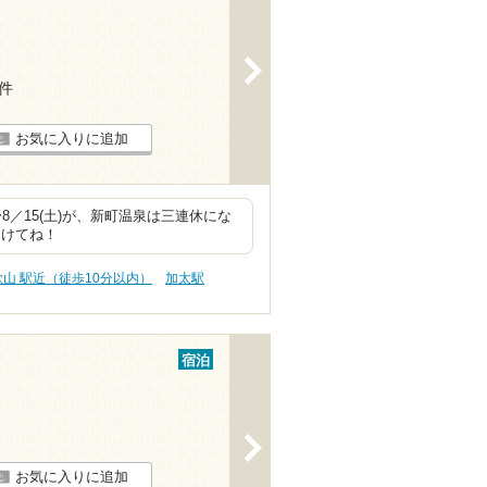
>
7件
お気に入りに追加
)〜8／15(土)が、新町温泉は三連休にな
つけてね！
歌山 駅近（徒歩10分以内）
加太駅
宿泊
>
お気に入りに追加