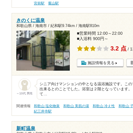
宮前駅
竈山駅
きのくに温泉
和歌山県 / 海南市 /
紀和駅9.74km
/
海南駅810m
■営業時間 12:00～22:00
■入浴料 900円～
3.2 点
/ 
施設情報を見る
シニア向けマンションの中となる温浴施設です。この
出来るとのことでした。浴室は２階となっています。
～10代 男性
て…
関連情報
和歌山 塩化物泉
和歌山 美肌の湯
和歌山 冷え性
和歌山 
紀三井寺駅
新町温泉