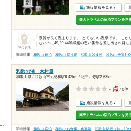
施設情報を見る
楽天トラベルの宿泊プランを見
泉質が良く温まります。 とてもいい温泉です。 しか
ないのに49,29,44等縁起の悪い番号を差し出され嫌
30代 女性
関連情報
和歌山 宿泊
和歌山 切り傷
和歌山 冷え性
和歌山 子連れO
和歌の浦 木村屋
和歌山県 / 和歌山市 /
紀和駅6.42km
/
紀三井寺駅2.63km
- 点
/ 0件
施設情報を見る
楽天トラベルの宿泊プランを見
関連情報
和歌山 宿泊
和歌山 お食事・食事処
和歌山 駅近（徒歩10