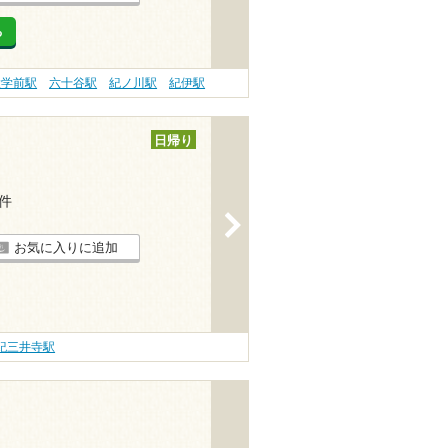
る
大学前駅
六十谷駅
紀ノ川駅
紀伊駅
日帰り
3件
>
お気に入りに追加
紀三井寺駅