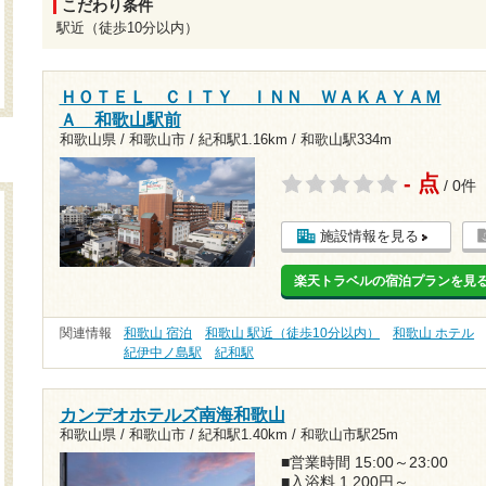
こだわり条件
駅近（徒歩10分以内）
ＨＯＴＥＬ ＣＩＴＹ ＩＮＮ ＷＡＫＡＹＡＭ
Ａ 和歌山駅前
和歌山県 / 和歌山市 /
紀和駅1.16km
/
和歌山駅334m
- 点
/ 0件
施設情報を見る
楽天トラベルの宿泊プランを見
関連情報
和歌山 宿泊
和歌山 駅近（徒歩10分以内）
和歌山 ホテル
紀伊中ノ島駅
紀和駅
カンデオホテルズ南海和歌山
和歌山県 / 和歌山市 /
紀和駅1.40km
/
和歌山市駅25m
■営業時間 15:00～23:00
■入浴料 1,200円～