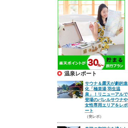
温泉レポート
サウナ＆露天が劇的進
化「極楽湯 羽生温
泉」！リニューアルで
登場のバレルサウナや
女性専用エリアをレポ
ート
（突レポ）