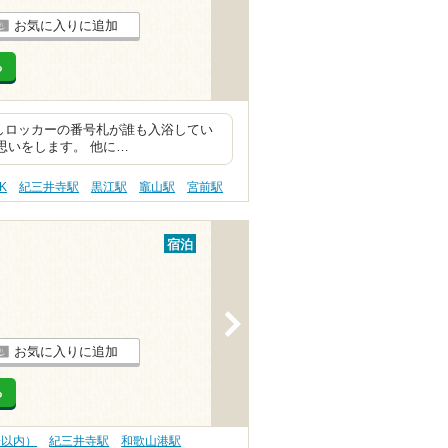
お気に入りに追加
る
しロッカーの番号札が誰も入浴してい
な思いをします。 他に…
K
紀三井寺駅
黒江駅
竈山駅
宮前駅
宿泊
>
お気に入りに追加
る
分以内）
紀三井寺駅
和歌山港駅