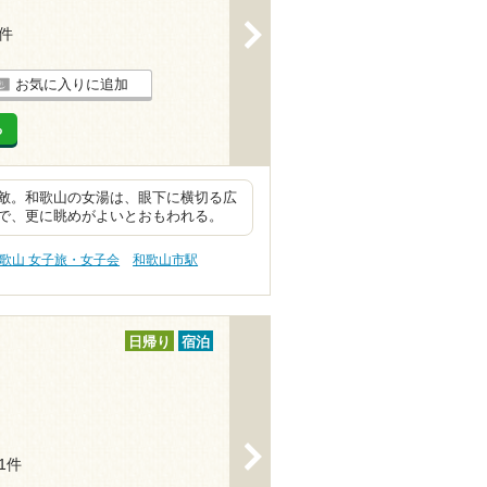
>
1件
お気に入りに追加
る
敵。和歌山の女湯は、眼下に横切る広
で、更に眺めがよいとおもわれる。
歌山 女子旅・女子会
和歌山市駅
日帰り
宿泊
>
11件