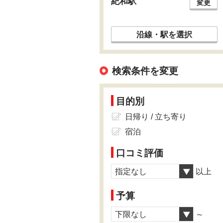
紀和駅
変更
沿線・駅を選択
検索条件を変更
目的別
日帰り / 立ち寄り
宿泊
口コミ評価
指定なし
以上
予算
下限なし
～