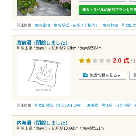
楽天トラベルの宿泊プランを見
関連情報
泉南 宿泊
泉南 駅近（徒歩10分以内）
泉南 旅館
和歌山
宮前湯（閉館しました）
和歌山県 / 海南市 /
紀和駅9.63km
/
海南駅584m
2.0 点
/ 
施設情報を見る
関連情報
和歌山 駅近（徒歩10分以内）
海南駅
黒江駅
冷水浦駅
内海湯（閉館しました）
和歌山県 / 海南市 /
紀和駅10.66km
/
海南駅521m