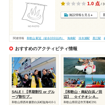
1.0 点
/ 
施設情報を見る
関連情報
和歌山 駅近（徒歩10分以内）
海南駅
冷水浦駅
黒江駅
おすすめのアクティビティ情報
SALE！【早期割引 or グル
【和歌山・南紀白浜／田
ープ割引プ...
辺】 ☆イチオシ-A...
和歌山県西牟婁郡白浜町臨海410-1
和歌山県田辺市芳養町291