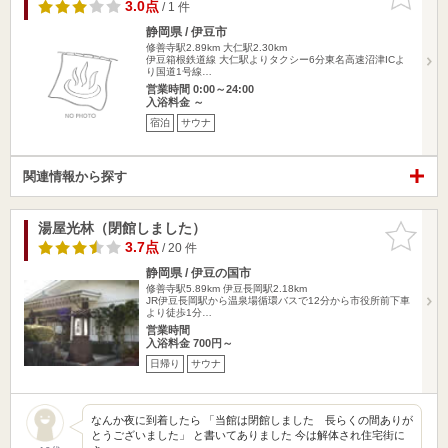
りに追加
3.0点
/ 1 件
静岡県 / 伊豆市
修善寺駅2.89km
大仁駅2.30km
伊豆箱根鉄道線 大仁駅よりタクシー6分東名高速沼津ICよ
り国道1号線…
営業時間 0:00～24:00
入浴料金 ～
宿泊
サウナ
関連情報から探す
湯屋光林（閉館しました）
お気に入
りに追加
3.7点
/ 20 件
静岡県 / 伊豆の国市
修善寺駅5.89km
伊豆長岡駅2.18km
JR伊豆長岡駅から温泉場循環バスで12分から市役所前下車
より徒歩1分…
営業時間
入浴料金 700円～
日帰り
サウナ
なんか夜に到着したら 「当館は閉館しました 長らくの間ありが
とうございました」 と書いてありました 今は解体され住宅街に