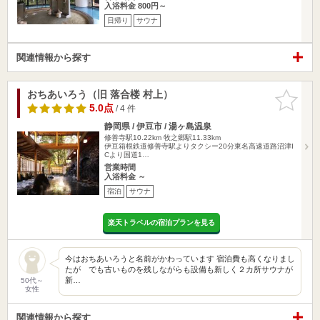
入浴料金 800円～
日帰り
サウナ
関連情報から探す
おちあいろう（旧 落合楼 村上）
お気に入
りに追加
5.0点
/ 4 件
静岡県 / 伊豆市 / 湯ヶ島温泉
修善寺駅10.22km
牧之郷駅11.33km
伊豆箱根鉄道修善寺駅よりタクシー20分東名高速道路沼津I
Cより国道1…
営業時間
入浴料金 ～
宿泊
サウナ
楽天トラベルの宿泊プランを見る
今はおちあいろうと名前がかわっています 宿泊費も高くなりまし
たが でも古いものを残しながらも設備も新しく２カ所サウナが
新…
50代～
女性
関連情報から探す