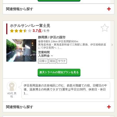
関連情報から探す
ホテルサンバレー富士見
お気に入
りに追加
3.7点
/ 6 件
静岡県 / 伊豆の国市
修善寺駅6.19km
伊豆長岡駅800m
東海道本線・東海道新幹線で三島駅に乗換、伊豆箱根鉄道
にて伊豆長岡へ（…
営業時間
入浴料金 ～
日帰り
宿泊
サウナ
楽天トラベルの宿泊プランを見る
伊豆長岡温泉の古奈地区に佇む、鉄筋６階建ての宿。日曜日の午
後、温泉博士の特典でタダで(通常は平日1130円、休前日・休日
1…
40代 男
性
関連情報から探す