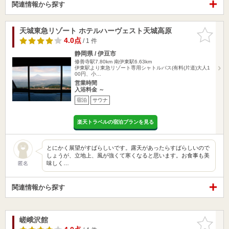
関連情報から探す
天城東急リゾート ホテルハーヴェスト天城高原
お気に入
りに追加
4.0点
/ 1 件
静岡県 / 伊豆市
修善寺駅7.80km
南伊東駅6.63km
伊東駅より東急リゾート専用シャトルバス(有料(片道)大人1
00円、小…
営業時間
入浴料金 ～
宿泊
サウナ
楽天トラベルの宿泊プランを見る
とにかく展望がすばらしいです。露天があったらすばらしいので
しょうが、立地上、風が強くて寒くなると思います。お食事も美
味しく…
匿名
関連情報から探す
嵯峨沢館
お気に入
りに追加