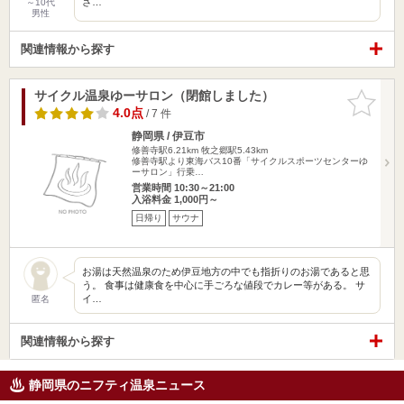
さ…
～10代
男性
関連情報から探す
サイクル温泉ゆーサロン（閉館しました）
お気に入
りに追加
4.0点
/ 7 件
静岡県 / 伊豆市
修善寺駅6.21km
牧之郷駅5.43km
修善寺駅より東海バス10番「サイクルスポーツセンターゆ
ーサロン」行乗…
営業時間 10:30～21:00
入浴料金 1,000円～
日帰り
サウナ
お湯は天然温泉のため伊豆地方の中でも指折りのお湯であると思
う。 食事は健康食を中心に手ごろな値段でカレー等がある。 サ
イ…
匿名
関連情報から探す
静岡県のニフティ温泉ニュース