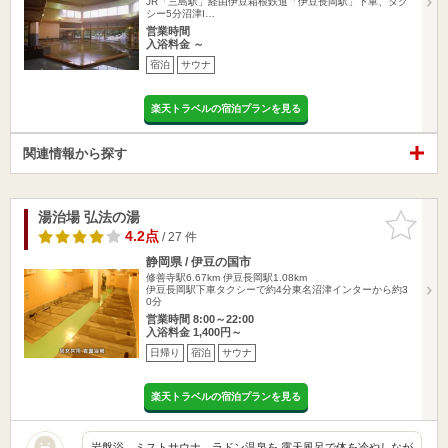
JR「三島駅」経由伊豆箱根鉄道「伊豆長岡駅」下車、タク
シー5分沼津I…
営業時間
入浴料金 ～
宿泊
サウナ
楽天トラベルの宿泊プランを見る
関連情報から探す
湯治場 弘法の湯
お気に入
りに追加
4.2点
/ 27 件
静岡県 / 伊豆の国市
修善寺駅6.67km
伊豆長岡駅1.08km
伊豆長岡駅下車タクシーで約4分東名沼津インターから約3
0分
営業時間 8:00～22:00
入浴料金 1,400円～
日帰り
宿泊
サウナ
楽天トラベルの宿泊プランを見る
岩盤浴、ミストサウナ、ラドン温泉を 露天風呂で体を冷やしなが