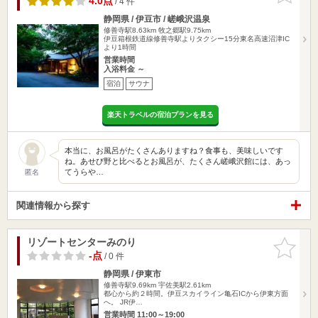
4.0点
/ 4 件
静岡県 / 伊豆市 / 嵯峨沢温泉
修善寺駅8.63km
牧之郷駅9.75km
伊豆箱根鉄道線修善寺駅よりタクシー15分東名高速沼津IC
より1時間
営業時間
入浴料金 ～
宿泊
サウナ
楽天トラベルの宿泊プランを見る
本当に、お風呂がたくさんありますね？食事も、美味しいです
ね。あせび野と比べるとお風呂が、たくさん嵯峨沢館には、あっ
てうらや…
匿名
関連情報から探す
リゾートセンターみのり
お気に入
りに追加
-点
/ 0 件
静岡県 / 伊東市
修善寺駅9.69km
宇佐美駅2.61km
都心から約２時間。伊豆スカイライン亀石ICから伊東方面
へ。 JR伊…
営業時間 11:00～19:00