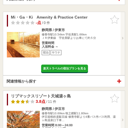
Mi・Ga・Ki Amenity & Practice Center
お気に入
りに追加
-点
/ 0 件
静岡県 / 伊東市
修善寺駅10.54km
宇佐美駅1.66km
ＪＲ伊東線 宇佐美駅よりお車にて約５分
営業時間
入浴料金 ～
宿泊
サウナ
楽天トラベルの宿泊プランを見る
関連情報から探す
リブマックスリゾート天城湯ヶ島
お気に入
りに追加
3.8点
/ 11 件
静岡県 / 伊豆市
修善寺駅10.69km
牧之郷駅11.80km
伊豆箱根鉄道駿豆線 修善寺駅より4番バス停バス利用、湯
ヶ島温泉口下車…
営業時間 8:00～24:00