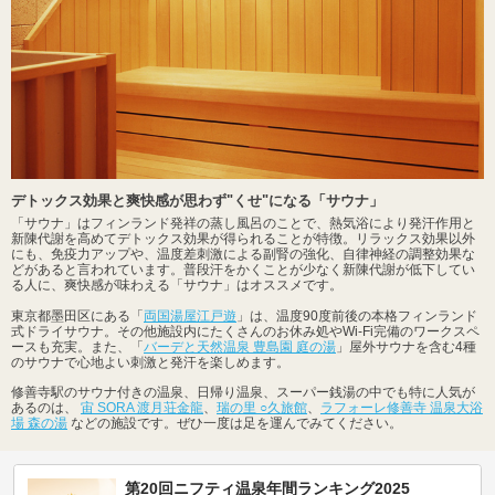
デトックス効果と爽快感が思わず"くせ"になる「サウナ」
「サウナ」はフィンランド発祥の蒸し風呂のことで、熱気浴により発汗作用と
新陳代謝を高めてデトックス効果が得られることが特徴。リラックス効果以外
にも、免疫力アップや、温度差刺激による副腎の強化、自律神経の調整効果な
どがあると言われています。普段汗をかくことが少なく新陳代謝が低下してい
る人に、爽快感が味わえる「サウナ」はオススメです。
東京都墨田区にある「
両国湯屋江戸遊
」は、温度90度前後の本格フィンランド
式ドライサウナ。その他施設内にたくさんのお休み処やWi-Fi完備のワークスペ
ースも充実。また、「
バーデと天然温泉 豊島園 庭の湯
」屋外サウナを含む4種
のサウナで心地よい刺激と発汗を楽しめます。
修善寺駅のサウナ付きの温泉、日帰り温泉、スーパー銭湯の中でも特に人気が
あるのは、
宙 SORA 渡月荘金龍
、
瑞の里 ○久旅館
、
ラフォーレ修善寺 温泉大浴
場 森の湯
などの施設です。ぜひ一度は足を運んでみてください。
第20回ニフティ温泉年間ランキング2025