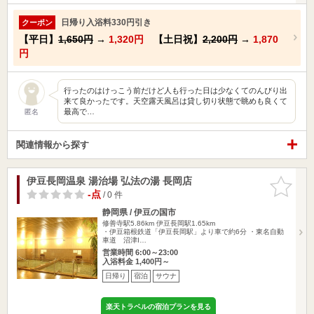
日帰り入浴料330円引き
クーポン
【平日】
1,650円
→
1,320円
【土日祝】
2,200円
→
1,870
円
行ったのはけっこう前だけど人も行った日は少なくてのんびり出
来て良かったです。天空露天風呂は貸し切り状態で眺めも良くて
最高で…
匿名
関連情報から探す
伊豆長岡温泉 湯治場 弘法の湯 長岡店
お気に入
りに追加
-点
/ 0 件
静岡県 / 伊豆の国市
修善寺駅5.86km
伊豆長岡駅1.65km
・伊豆箱根鉄道「伊豆長岡駅」より車で約6分 ・東名自動
車道 沼津I…
営業時間 6:00～23:00
入浴料金 1,400円～
日帰り
宿泊
サウナ
楽天トラベルの宿泊プランを見る