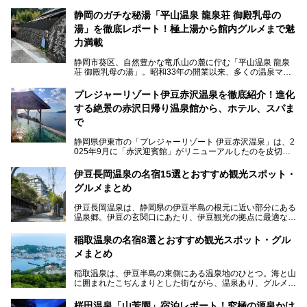
静岡のガチな秘湯「平山温泉 龍泉荘 御殿乳母の
湯」を徹底レポート！極上湯から館内グルメまで魅
力満載
静岡市葵区、自然豊かな竜爪山の麓に佇む「平山温泉 龍泉
荘 御殿乳母の湯」。昭和33年の開業以来、多くの温泉マニ
アや地元の方々に愛され続けている、知る人ぞ知る鄙び系の
極上温泉です。お湯はもちろん、実はグルメも揃っているん
プレジャーリゾート伊豆赤沢温泉を徹底紹介！進化
です。多くのファンを持つ、その圧倒的なこだわりと魅力を
する絶景の赤沢日帰り温泉館から、ホテル、スパま
解説します。
で
静岡県伊東市の「プレジャーリゾート 伊豆赤沢温泉」は、2
025年9月に「赤沢迎賓館」がリニューアルしたのを皮切り
に、12月には「赤沢温泉ホテル」、「赤沢日帰り温泉
館」、「RED 28 HOTEL」がリニューアル。さらにこのあ
伊豆長岡温泉の名宿15選とおすすめ観光スポット・
とグランピング施設のGRAX EARTH FIELD（グラックスア
グルメまとめ
ースフィールド）、大型屋内アミューズメント施設のPLEA
SURE ARENA（プレジャーアリーナ）がぞくぞくオープン
伊豆長岡温泉は、静岡県の伊豆半島の根元に近い部分にある
予定。
温泉郷。伊豆の玄関口にあたり、伊豆観光の拠点に最適な立
地です。首都圏や名古屋圏からのアクセスが良く、宿泊はも
温泉は海一望の絶景、伊豆の幸満載の食や、全天候型のレジ
ちろん日帰りでも楽しめるのが魅力です。
ャー施設など、現在リニューアルオープンしている施設を中
稲取温泉の名宿8選とおすすめ観光スポット・グル
心に、家族連れでも大人だけでも、おひとりさまでも多彩な
メまとめ
この記事では、伊豆長岡温泉の歴史や魅力、おすすめの宿を
楽しみ方ができる「プレジャーリゾート 伊豆赤沢温泉」を
ピックアップ。周辺の観光・グルメスポットや日帰りで入れ
じっくり紹介します！
稲取温泉は、伊豆半島の東側にある温泉地のひとつ。海と山
る温泉施設も紹介します！
に囲まれたこぢんまりとした街ながら、温泉あり、グルメあ
───
り、見どころも多彩にあり、と魅力たっぷりの場所です。東
提供元：株式会社カトープレジャーグループ【PR】
京からは約2時間30分、直通電車もありアクセスしやすいの
この記事はプレジャーリゾート 伊豆赤沢温泉のPR記事で
桜田温泉「山芳園」宿泊レポート！究極の源泉かけ