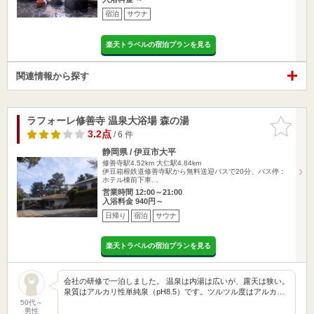
宿泊
サウナ
楽天トラベルの宿泊プランを見る
関連情報から探す
ラフォーレ修善寺 温泉大浴場 森の湯
お気に入
りに追加
3.2点
/ 6 件
静岡県 / 伊豆市大平
修善寺駅4.52km
大仁駅4.84km
伊豆箱根鉄道修善寺駅から無料送迎バスで20分、バス停：
ホテル棟前下車…
営業時間 12:00～21:00
入浴料金 940円～
日帰り
宿泊
サウナ
楽天トラベルの宿泊プランを見る
会社の研修で一泊しました。 温泉は内湯は広いが、露天は狭い。
泉質はアルカリ性単純泉（pH8.5）です。ツルツル度はアルカ…
50代～
男性