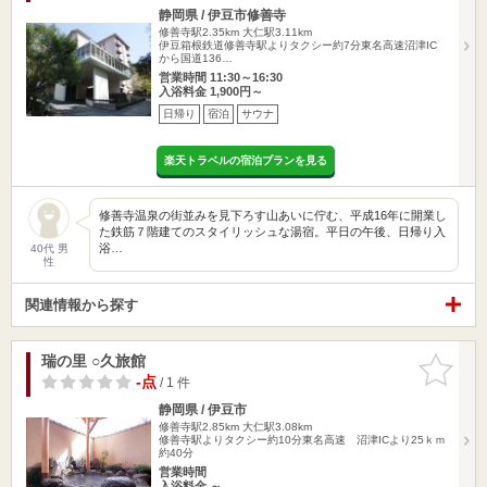
静岡県 / 伊豆市修善寺
修善寺駅2.35km
大仁駅3.11km
伊豆箱根鉄道修善寺駅よりタクシー約7分東名高速沼津IC
から国道136…
営業時間 11:30～16:30
入浴料金 1,900円～
日帰り
宿泊
サウナ
楽天トラベルの宿泊プランを見る
修善寺温泉の街並みを見下ろす山あいに佇む、平成16年に開業し
た鉄筋７階建てのスタイリッシュな湯宿。平日の午後、日帰り入
浴…
40代 男
性
関連情報から探す
瑞の里 ○久旅館
お気に入
りに追加
-点
/ 1 件
静岡県 / 伊豆市
修善寺駅2.85km
大仁駅3.08km
修善寺駅よりタクシー約10分東名高速 沼津ICより25ｋｍ
約40分
営業時間
入浴料金 ～