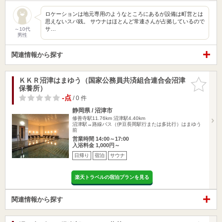
ロケーションは地元専用のようなところにあるが設備は町営とは
思えないスパ銭。 サウナはほとんど常連さんが占拠しているので
サ…
～10代
男性
関連情報から探す
ＫＫＲ沼津はまゆう（国家公務員共済組合連合会沼津
お気に入
保養所）
りに追加
-点
/ 0 件
静岡県 / 沼津市
修善寺駅11.76km
沼津駅4.40km
沼津駅→路線バス（伊豆長岡駅行または多比行）はまゆう
前
営業時間 14:00～17:00
入浴料金 1,000円～
日帰り
宿泊
サウナ
楽天トラベルの宿泊プランを見る
関連情報から探す