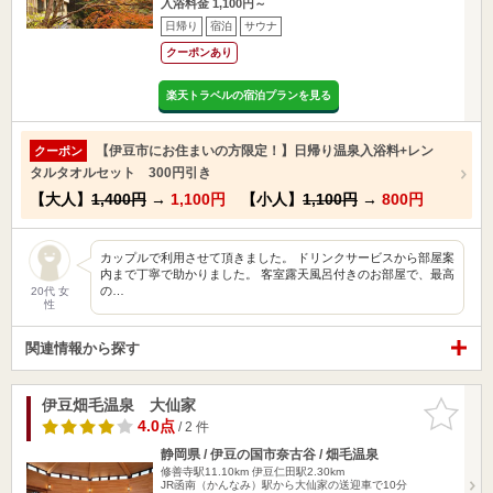
入浴料金 1,100円～
日帰り
宿泊
サウナ
クーポンあり
楽天トラベルの宿泊プランを見る
【伊豆市にお住まいの方限定！】日帰り温泉入浴料+レン
クーポン
タルタオルセット 300円引き
【大人】
1,400円
→
1,100円
【小人】
1,100円
→
800円
カップルで利用させて頂きました。 ドリンクサービスから部屋案
内まで丁寧で助かりました。 客室露天風呂付きのお部屋で、最高
の…
20代 女
性
関連情報から探す
伊豆畑毛温泉 大仙家
お気に入
りに追加
4.0点
/ 2 件
静岡県 / 伊豆の国市奈古谷 / 畑毛温泉
修善寺駅11.10km
伊豆仁田駅2.30km
JR函南（かんなみ）駅から大仙家の送迎車で10分