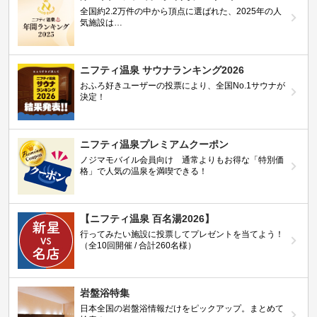
全国約2.2万件の中から頂点に選ばれた、2025年の人
気施設は…
ニフティ温泉 サウナランキング2026
おふろ好きユーザーの投票により、全国No.1サウナが
決定！
ニフティ温泉プレミアムクーポン
ノジマモバイル会員向け 通常よりもお得な「特別価
格」で人気の温泉を満喫できる！
【ニフティ温泉 百名湯2026】
行ってみたい施設に投票してプレゼントを当てよう！
（全10回開催 / 合計260名様）
岩盤浴特集
日本全国の岩盤浴情報だけをピックアップ。まとめて