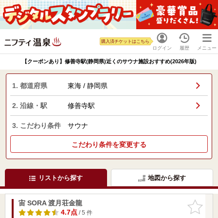
購入済チケットはこちら
ログイン
履歴
メニュー
【クーポンあり】修善寺駅(静岡県)近くのサウナ施設おすすめ(2026年版)
1. 都道府県
東海 / 静岡県
2. 沿線・駅
修善寺駅
3. こだわり条件
サウナ
こだわり条件を変更する
リストから探す
地図から探す
宙 SORA 渡月荘金龍
お気に入
りに追加
4.7点
/ 5 件