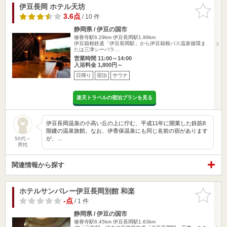
伊豆長岡 ホテル天坊
お気に入
りに追加
3.6点
/ 10 件
静岡県 / 伊豆の国市
修善寺駅6.29km
伊豆長岡駅1.99km
伊豆箱根鉄道「伊豆長岡駅」から伊豆箱根バス温泉循環ま
たは三津シーパラ…
営業時間 11:00～14:00
入浴料金 1,800円～
日帰り
宿泊
サウナ
楽天トラベルの宿泊プランを見る
伊豆長岡温泉の小高い丘の上に佇む、平成11年に開業した鉄筋8
階建の温泉旅館。なお、伊香保温泉にも同じ名前の宿があります
が、…
50代～
男性
関連情報から探す
ホテルサンバレー伊豆長岡別館 和楽
お気に入
りに追加
-点
/ 1 件
静岡県 / 伊豆の国市
修善寺駅6.45km
伊豆長岡駅1.63km