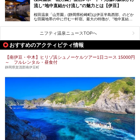
もうれしいところ。
す。
流し“地中直結かけ流し”の魅力とは【伊豆】
この記事では、稲取温泉での宿泊におすすめの宿や日帰りで
桜田温泉「山芳園」(静岡県松崎町)は伊豆半島西部、のどか
入れる温泉施設、チェックしたい観光スポットやアクティビ
な田園地帯の中に佇む一軒宿。最大の特徴が、“地中直結か
ティなどを一挙にまとめピックアップ。伊豆稲取温泉を訪れ
け流し”と呼ばれるこの宿独自の湯使い(温泉供給方法)です。
る際の参考にしてくださいね！
地下に眠る源泉を加水・加温・消毒無し、さらには途中過程
で空気にも触れさせることなく浴槽まで提供。「究極の源泉
ニフティ温泉ニュースTOPへ
かけ流し」と言っても決して過言ではありません。
今回、桜田温泉「山芳園」の“温泉”を中心に、その魅力を詳
おすすめのアクティビティ情報
細レポート。また口コミの評判も非常に高い宿であり、客室
や食事も併せて徹底紹介します！
【南伊豆・中木】ヒリゾ浜シュノーケルツアー1日コース 15000円
～ フルレンタル・昼食付
静岡県賀茂郡南伊豆町