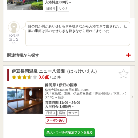
入浴料金 880円～
日帰り
サウナ
目の前が川がありせせらぎを聴きながら入浴できて癒された。 紅
葉の季節は川のせせらぎを聴きながら観れてよかった
40代 指
定しな
い
関連情報から探す
伊豆長岡温泉 ニュー八景園（はっけいえん）
お気に入
りに追加
3.8点
/ 12 件
静岡県 / 伊豆の国市
修善寺駅5.60km
田京駅1.89km
JR「三島駅」乗換、伊豆箱根鉄道「伊豆長岡駅」下車、バ
ス10分～徒歩…
営業時間 11:00～24:00
入浴料金 1,650円～
日帰り
宿泊
サウナ
クーポンあり
楽天トラベルの宿泊プランを見る