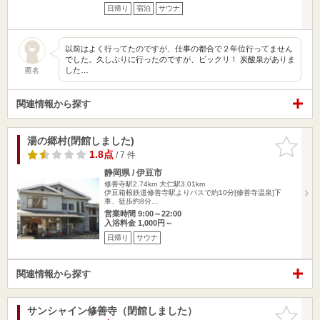
日帰り
宿泊
サウナ
以前はよく行ってたのですが、仕事の都合で２年位行ってません
でした。久しぶりに行ったのですが、ビックリ！ 炭酸泉がありま
した…
匿名
関連情報から探す
湯の郷村(閉館しました)
お気に入
りに追加
1.8点
/ 7 件
静岡県 / 伊豆市
修善寺駅2.74km
大仁駅3.01km
伊豆箱根鉄道修善寺駅よりバスで約10分[修善寺温泉]下
車、徒歩約8分…
営業時間 9:00～22:00
入浴料金 1,000円～
日帰り
サウナ
関連情報から探す
サンシャイン修善寺（閉館しました）
お気に入