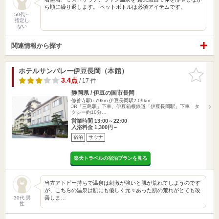
ら順に繰り返します。 ペットボトルは必須アイテムです。
50代～
指定し
ない
関連情報から探す
ホテルサンバレー伊豆長岡（本館）
お気に入
りに追加
3.4点
/ 17 件
静岡県 / 伊豆の国市長岡
修善寺駅6.79km
伊豆長岡駅2.09km
JR「三島駅」下車、伊豆箱根鉄道「伊豆長岡駅」下車 タ
クシー約10分…
営業時間 13:00～22:00
入浴料金 1,300円～
宿泊
サウナ
楽天トラベルの宿泊プランを見る
当方アトピー持ちで温泉は刺激が強いと肌が荒れてしまうのです
が、こちらの温泉は肌にも優しく元々あった肌の荒れがとても改
善しま…
30代 男
性