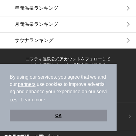
年間温泉ランキング
月間温泉ランキング
サウナランキング
ニフティ温泉公式アカウントをフォローして
おトク情報やクーポン情報を受け取ろう
By using our services, you agree that we and
our
partners
use cookies to improve advertisi
ng and enhance your experience on our servi
ces.
Learn more
ニフティ温泉アプリ
OK
地図から温泉検索！お得な限定クーポンも！
今すぐダウンロード！