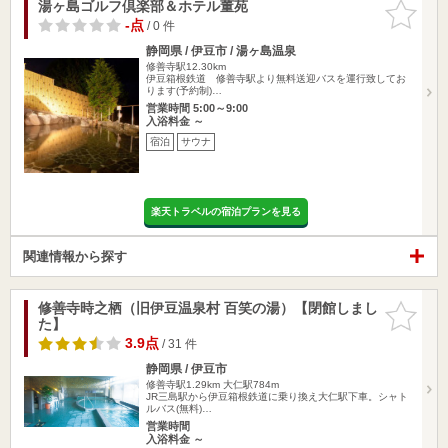
湯ヶ島ゴルフ倶楽部＆ホテル董苑
お気に入
りに追加
-点
/ 0 件
静岡県 / 伊豆市 / 湯ヶ島温泉
修善寺駅12.30km
伊豆箱根鉄道 修善寺駅より無料送迎バスを運行致してお
ります(予約制)…
営業時間 5:00～9:00
入浴料金 ～
宿泊
サウナ
楽天トラベルの宿泊プランを見る
関連情報から探す
修善寺時之栖（旧伊豆温泉村 百笑の湯）【閉館しまし
お気に入
た】
りに追加
3.9点
/ 31 件
静岡県 / 伊豆市
修善寺駅1.29km
大仁駅784m
JR三島駅から伊豆箱根鉄道に乗り換え大仁駅下車。シャト
ルバス(無料)…
営業時間
入浴料金 ～