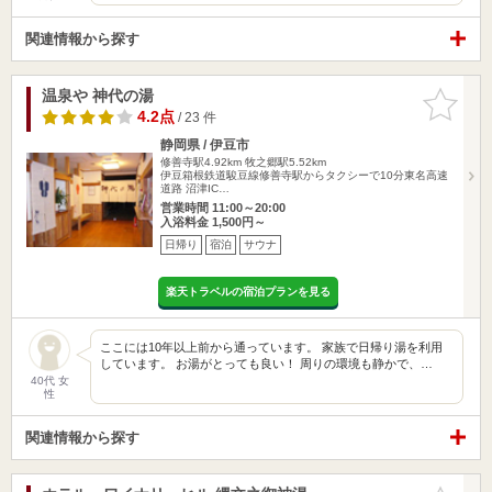
関連情報から探す
温泉や 神代の湯
お気に入
りに追加
4.2点
/ 23 件
静岡県 / 伊豆市
修善寺駅4.92km
牧之郷駅5.52km
伊豆箱根鉄道駿豆線修善寺駅からタクシーで10分東名高速
道路 沼津IC…
営業時間 11:00～20:00
入浴料金 1,500円～
日帰り
宿泊
サウナ
楽天トラベルの宿泊プランを見る
ここには10年以上前から通っています。 家族で日帰り湯を利用
しています。 お湯がとっても良い！ 周りの環境も静かで、…
40代 女
性
関連情報から探す