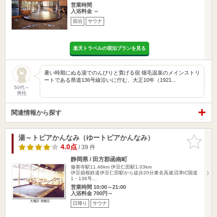
営業時間
入浴料金 ～
宿泊
サウナ
楽天トラベルの宿泊プランを見る
暑い時期にぬる湯でのんびりと寛げる宿 畑毛温泉のメインストリ
ートである県道136号線沿いに佇む、大正10年（1921…
50代～
男性
関連情報から探す
湯～トピアかんなみ（ゆートピアかんなみ）
お気に入
りに追加
4.0点
/ 39 件
静岡県 / 田方郡函南町
修善寺駅11.46km
伊豆仁田駅1.03km
伊豆箱根鉄道伊豆仁田駅から徒歩20分東名高速沼津IC国道
1・136号…
営業時間 10:00～21:00
入浴料金 700円～
日帰り
サウナ