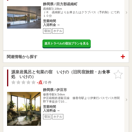
静岡県 / 田方郡函南町
函南駅3.18km
ＪＲ 函南駅よりお車またはクラブバス（予約制）にて約
１０分
営業時間
入浴料金 ～
宿泊
ホテル
楽天トラベルの宿泊プランを見る
関連情報から探す
源泉岩風呂と旬菜の宿 いけの（旧民宿旅館・お食事
お気に入
処 いけの）
りに追加
-点
/ 0 件
静岡県 / 伊豆市
修善寺駅4.54km
伊豆箱根鉄道駿豆線 修善寺駅より伊東行バスでバス停関
野下車徒歩で10…
営業時間
入浴料金 ～
宿泊
ホテル