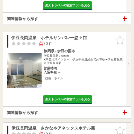
楽天トラベルの宿泊プランを見る
関連情報から探す
伊豆長岡温泉 ホテルサンバレー悠々館
お気に入
りに追加
-点
/ 0 件
静岡県 / 伊豆の国市
伊豆長岡駅2.09km
●東名沼津インター、伊豆中央道経由で約50分●伊豆箱根鉄
道伊豆長岡駅…
営業時間
入浴料金 ～
宿泊
ホテル
楽天トラベルの宿泊プランを見る
関連情報から探す
伊豆長岡温泉 さかなやアネックスホテル茜
お気に入
りに追加
-点
/ 0 件