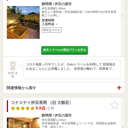
静岡県 / 伊豆の国市
伊豆長岡駅1.90km
東京より新幹線～伊豆箱根鉄道にで約1時間15分/伊豆長岡
駅よりお車に…
営業時間
入浴料金 ～
宿泊
ホテル
楽天トラベルの宿泊プランを見る
コロナ禍真っ只中でしたが、Gotoトラベルを利用して 部屋風呂
があるこちらにお邪魔しました。 各部屋が離れで、部屋食で…
40代 女
性
関連情報から探す
コナステイ伊豆長岡 （旧 大観荘）
お気に入
りに追加
5.0点
/ 1 件
静岡県 / 伊豆の国市
伊豆長岡駅1.04km
伊豆箱根鉄道 伊豆長岡駅よりバス５分、長岡総合会館前
下車、徒歩１分／…