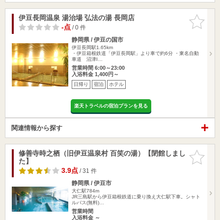
伊豆長岡温泉 湯治場 弘法の湯 長岡店
お気に入
りに追加
-点
/ 0 件
静岡県 / 伊豆の国市
伊豆長岡駅1.65km
・伊豆箱根鉄道「伊豆長岡駅」より車で約6分 ・東名自動
車道 沼津I…
営業時間 6:00～23:00
入浴料金 1,400円～
日帰り
宿泊
ホテル
楽天トラベルの宿泊プランを見る
関連情報から探す
修善寺時之栖（旧伊豆温泉村 百笑の湯）【閉館しまし
お気に入
た】
りに追加
3.9点
/ 31 件
静岡県 / 伊豆市
大仁駅784m
JR三島駅から伊豆箱根鉄道に乗り換え大仁駅下車。シャト
ルバス(無料)…
営業時間
入浴料金 ～