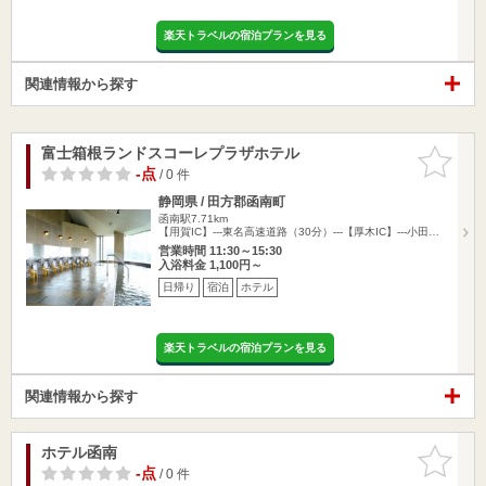
楽天トラベルの宿泊プランを見る
関連情報から探す
富士箱根ランドスコーレプラザホテル
お気に入
りに追加
-点
/ 0 件
静岡県 / 田方郡函南町
函南駅7.71km
【用賀IC】---東名高速道路（30分）---【厚木IC】---小田…
営業時間 11:30～15:30
入浴料金 1,100円～
日帰り
宿泊
ホテル
楽天トラベルの宿泊プランを見る
関連情報から探す
ホテル函南
お気に入
りに追加
-点
/ 0 件