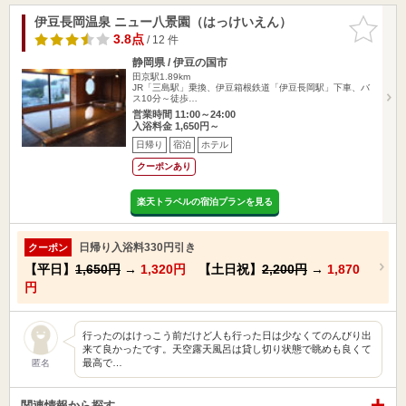
伊豆長岡温泉 ニュー八景園（はっけいえん）
お気に入
りに追加
3.8点
/ 12 件
静岡県 / 伊豆の国市
田京駅1.89km
JR「三島駅」乗換、伊豆箱根鉄道「伊豆長岡駅」下車、バ
ス10分～徒歩…
営業時間 11:00～24:00
入浴料金 1,650円～
日帰り
宿泊
ホテル
クーポンあり
楽天トラベルの宿泊プランを見る
日帰り入浴料330円引き
クーポン
【平日】
1,650円
→
1,320円
【土日祝】
2,200円
→
1,870
円
行ったのはけっこう前だけど人も行った日は少なくてのんびり出
来て良かったです。天空露天風呂は貸し切り状態で眺めも良くて
最高で…
匿名
関連情報から探す