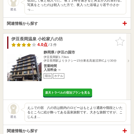
宿泊して夜と朝入った。 夜１２時を過ぎると男女が入れ替わる。
写真をとったのは朝入った方で、夜入った浴場より若干小さか
っ…
匿名
関連情報から探す
伊豆長岡温泉 小松家八の坊
お気に入
りに追加
4.0点
/ 3 件
静岡県 / 伊豆の国市
伊豆長岡駅1.73km
伊豆長岡駅よりタクシー15分東名高速沼津ICより30分
営業時間
入浴料金 ～
宿泊
ホテル
楽天トラベルの宿泊プランを見る
えふでの宿 八の坊は館内のロビーはもとより通路や階段といた
るところに絵が飾ってある温泉旅館です。大きな旅館ですが、こ
じんま…
匿名
関連情報から探す