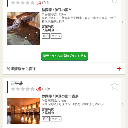
りに追加
-点
/ 0 件
静岡県 / 伊豆の国市
伊豆長岡駅1.12km
東名沼津ＩＣ・新東名長泉沼津ＩＣより車で３０分。伊豆
箱根鉄道伊豆長岡…
営業時間
入浴料金 ～
宿泊
ホテル
楽天トラベルの宿泊プランを見る
関連情報から探す
正平荘
お気に入
りに追加
-点
/ 0 件
静岡県 / 伊豆の国市古奈
伊豆長岡駅1.07km
伊豆長岡駅よりタクシー約5分沼津ICより約25分
営業時間
入浴料金 ～
宿泊
ホテル