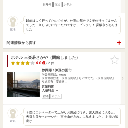
日帰り
宿泊
ホテル
以前はよく行ってたのですが、仕事の都合で２年位行ってません
でした。久しぶりに行ったのですが、ビックリ！ 炭酸泉がありま
した…
匿名
関連情報から探す
ホテル 三楽荘さかや（閉館しました）
お気に入
りに追加
4.0点
/ 2 件
静岡県 / 伊豆の国市
伊豆長岡駅1.79km
伊豆箱根鉄道 伊豆長岡駅よりバスで7分（伊豆長岡駅よ
り送迎有 要連絡…
営業時間
入浴料金 ～
宿泊
ホテル
８階にエレベーターで上がりお風呂に行き、露天風呂に入ると、
天気も良かったせいか、富士山がきれいに見えました。 お湯の温
度が…
匿名