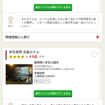
楽天トラベルの宿泊プランを見る
大仁ホテルは、かつては冬場になると超一流のプロ野球選手の多
くが愛用し、スポーツ紙面を賑わした格式有る超一流ホテルだっ
たがバ…
匿名
関連情報から探す
伊豆長岡 京急ホテル
お気に入
りに追加
4.0点
/ 4 件
静岡県 / 伊豆の国市
伊豆長岡駅934m
伊豆箱根鉄道伊豆長岡駅から徒歩15分
営業時間
入浴料金 2,500円～
宿泊
ホテル
楽天トラベルの宿泊プランを見る