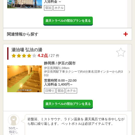
入浴料金 ～
宿泊
ホテル
楽天トラベルの宿泊プランを見る
関連情報から探す
湯治場 弘法の湯
お気に入
りに追加
4.2点
/ 27 件
静岡県 / 伊豆の国市
伊豆長岡駅1.08km
伊豆長岡駅下車タクシーで約4分東名沼津インターから約3
0分
営業時間 8:00～22:00
入浴料金 1,400円～
日帰り
宿泊
ホテル
楽天トラベルの宿泊プランを見る
岩盤浴、ミストサウナ、ラドン温泉を 露天風呂で体を冷やしなが
ら順に繰り返します。 ペットボトルは必須アイテムです。
50代～
指定し