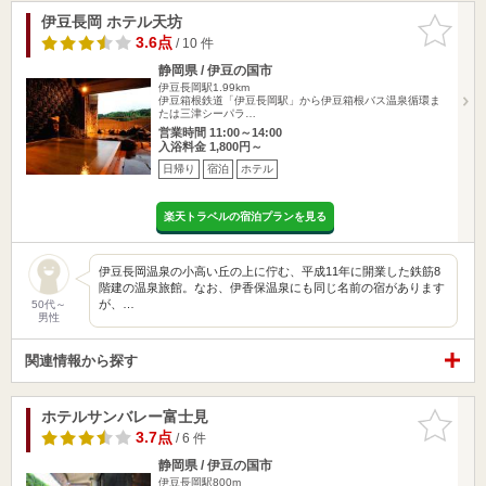
伊豆長岡 ホテル天坊
お気に入
りに追加
3.6点
/ 10 件
静岡県 / 伊豆の国市
伊豆長岡駅1.99km
伊豆箱根鉄道「伊豆長岡駅」から伊豆箱根バス温泉循環ま
たは三津シーパラ…
営業時間 11:00～14:00
入浴料金 1,800円～
日帰り
宿泊
ホテル
楽天トラベルの宿泊プランを見る
伊豆長岡温泉の小高い丘の上に佇む、平成11年に開業した鉄筋8
階建の温泉旅館。なお、伊香保温泉にも同じ名前の宿があります
が、…
50代～
男性
関連情報から探す
ホテルサンバレー富士見
お気に入
りに追加
3.7点
/ 6 件
静岡県 / 伊豆の国市
伊豆長岡駅800m