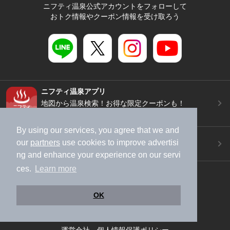
ニフティ温泉公式アカウントをフォローして
おトク情報やクーポン情報を受け取ろう
ニフティ温泉アプリ
地図から温泉検索！お得な限定クーポンも！
今すぐダウンロード！
By using our services, you agree that we and
ご意見ご要望 ・お問い合わせ
our
partners
use cookies to improve advertisi
施設データの新規追加や修正依頼もこちらから
ng and enhance your experience on our servi
ces.
Learn more
スマートフォン
/
PC
加盟店募集（資料請求）
広告出稿のご案内
OK
利用規約
ライフスタイルMEMBERS+規約
特定商取引法に基づく表記
ヘルプ
採用情報
運営会社
個人情報保護ポリシー