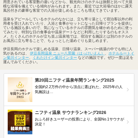
用意されている客室数の違いなどから、観光向けのホテルは旅館と比べて大規
模な浴場を備えている傾向がみられます。また、最近では大浴場のほかに露天
風呂付きの豪華な客室での入浴が楽しめるところも増えてきています。
温泉をアピールしているホテルのなかには、立ち寄り湯として宿泊客以外の利
用者を受け入れていたり、入浴と食事がセットになった日帰りプランを提供し
ている施設も多いので、気になっているホテルの雰囲気を確かめるために使っ
てみたり、特別な日の食事会や温泉デートなどに利用したりするのもオスス
メ。たくさんのホテルが立ち並ぶ温泉地では、宿泊する施設とは別のホテルの
お風呂に立ち寄ることで、ちょっとした湯めぐりも楽しめます。
伊豆長岡のホテルで楽しめる温泉、日帰り温泉、スーパー銭湯の中でも特に人
気があるのは、
伊豆長岡温泉 ニュー八景園（はっけいえん）
、
ホテルルートイ
ン菊川インター
、
くれたけイン菊川インター
などの施設です。ぜひ一度は足を
運んでみてください。
第20回ニフティ温泉年間ランキング2025
全国約2.2万件の中から頂点に選ばれた、2025年の人
気施設は…
ニフティ温泉 サウナランキング2026
おふろ好きユーザーの投票により、全国No.1サウナが
決定！