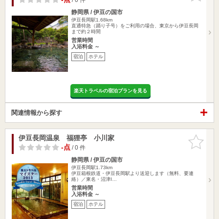
静岡県 / 伊豆の国市
伊豆長岡駅1.68km
直通特急（踊り子号）をご利用の場合、東京から伊豆長岡
まで約２時間
営業時間
入浴料金 ～
宿泊
ホテル
楽天トラベルの宿泊プランを見る
関連情報から探す
伊豆長岡温泉 福狸亭 小川家
お気に入
りに追加
-点
/ 0 件
静岡県 / 伊豆の国市
伊豆長岡駅1.73km
伊豆箱根鉄道・伊豆長岡駅より送迎します（無料、要連
絡）／東名・沼津I…
営業時間
入浴料金 ～
宿泊
ホテル