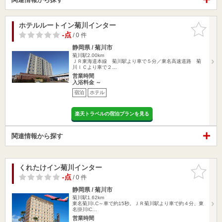
ホテルルートイン菊川インター
お気に入
りに追加
-点
/ 0 件
静岡県 / 菊川市
菊川駅2.00km
ＪＲ東海道本線 菊川駅より車で５分／東名高速道路 菊
川ＩＣより車で２…
営業時間
入浴料金 ～
宿泊
ホテル
楽天トラベルの宿泊プランを見る
関連情報から探す
くれたけイン菊川インター
お気に入
りに追加
-点
/ 0 件
静岡県 / 菊川市
菊川駅1.62km
東名菊川I.C～車で約15秒。ＪＲ菊川駅より車で約４分、東
名掛川IC…
営業時間