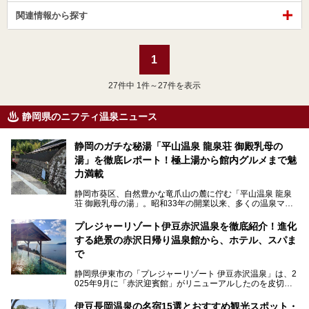
関連情報から探す
1
27
件中 1件～27件を表示
静岡県のニフティ温泉ニュース
静岡のガチな秘湯「平山温泉 龍泉荘 御殿乳母の
湯」を徹底レポート！極上湯から館内グルメまで魅
力満載
静岡市葵区、自然豊かな竜爪山の麓に佇む「平山温泉 龍泉
荘 御殿乳母の湯」。昭和33年の開業以来、多くの温泉マニ
アや地元の方々に愛され続けている、知る人ぞ知る鄙び系の
極上温泉です。お湯はもちろん、実はグルメも揃っているん
プレジャーリゾート伊豆赤沢温泉を徹底紹介！進化
です。多くのファンを持つ、その圧倒的なこだわりと魅力を
する絶景の赤沢日帰り温泉館から、ホテル、スパま
解説します。
で
静岡県伊東市の「プレジャーリゾート 伊豆赤沢温泉」は、2
025年9月に「赤沢迎賓館」がリニューアルしたのを皮切り
に、12月には「赤沢温泉ホテル」、「赤沢日帰り温泉
館」、「RED 28 HOTEL」がリニューアル。さらにこのあ
伊豆長岡温泉の名宿15選とおすすめ観光スポット・