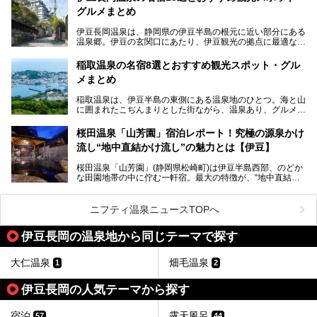
とグランピング施設のGRAX EARTH FIELD（グラックスア
グルメまとめ
ースフィールド）、大型屋内アミューズメント施設のPLEA
SURE ARENA（プレジャーアリーナ）がぞくぞくオープン
伊豆長岡温泉は、静岡県の伊豆半島の根元に近い部分にある
予定。
温泉郷。伊豆の玄関口にあたり、伊豆観光の拠点に最適な立
地です。首都圏や名古屋圏からのアクセスが良く、宿泊はも
温泉は海一望の絶景、伊豆の幸満載の食や、全天候型のレジ
ちろん日帰りでも楽しめるのが魅力です。
ャー施設など、現在リニューアルオープンしている施設を中
稲取温泉の名宿8選とおすすめ観光スポット・グル
心に、家族連れでも大人だけでも、おひとりさまでも多彩な
メまとめ
この記事では、伊豆長岡温泉の歴史や魅力、おすすめの宿を
楽しみ方ができる「プレジャーリゾート 伊豆赤沢温泉」を
ピックアップ。周辺の観光・グルメスポットや日帰りで入れ
じっくり紹介します！
稲取温泉は、伊豆半島の東側にある温泉地のひとつ。海と山
る温泉施設も紹介します！
に囲まれたこぢんまりとした街ながら、温泉あり、グルメあ
───
り、見どころも多彩にあり、と魅力たっぷりの場所です。東
提供元：株式会社カトープレジャーグループ【PR】
京からは約2時間30分、直通電車もありアクセスしやすいの
この記事はプレジャーリゾート 伊豆赤沢温泉のPR記事で
桜田温泉「山芳園」宿泊レポート！究極の源泉かけ
もうれしいところ。
す。
流し“地中直結かけ流し”の魅力とは【伊豆】
この記事では、稲取温泉での宿泊におすすめの宿や日帰りで
桜田温泉「山芳園」(静岡県松崎町)は伊豆半島西部、のどか
入れる温泉施設、チェックしたい観光スポットやアクティビ
な田園地帯の中に佇む一軒宿。最大の特徴が、“地中直結か
ティなどを一挙にまとめピックアップ。伊豆稲取温泉を訪れ
け流し”と呼ばれるこの宿独自の湯使い(温泉供給方法)です。
る際の参考にしてくださいね！
地下に眠る源泉を加水・加温・消毒無し、さらには途中過程
で空気にも触れさせることなく浴槽まで提供。「究極の源泉
ニフティ温泉ニュースTOPへ
かけ流し」と言っても決して過言ではありません。
今回、桜田温泉「山芳園」の“温泉”を中心に、その魅力を詳
伊豆長岡の温泉地から同じテーマで探す
細レポート。また口コミの評判も非常に高い宿であり、客室
や食事も併せて徹底紹介します！
大仁温泉
畑毛温泉
1
2
伊豆長岡の人気テーマから探す
宿泊
露天風呂
57
44