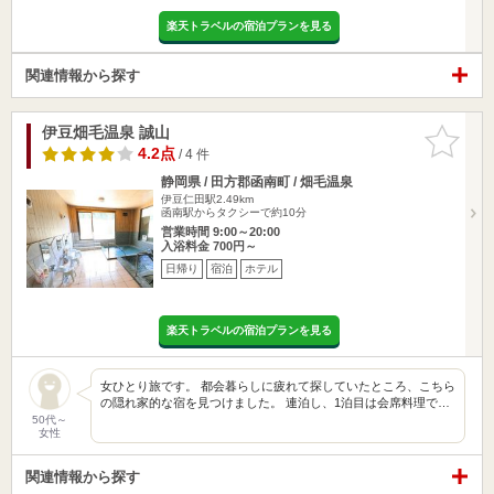
楽天トラベルの宿泊プランを見る
関連情報から探す
伊豆畑毛温泉 誠山
お気に入
りに追加
4.2点
/ 4 件
静岡県 / 田方郡函南町 / 畑毛温泉
伊豆仁田駅2.49km
函南駅からタクシーで約10分
営業時間 9:00～20:00
入浴料金 700円～
日帰り
宿泊
ホテル
楽天トラベルの宿泊プランを見る
女ひとり旅です。 都会暮らしに疲れて探していたところ、こちら
の隠れ家的な宿を見つけました。 連泊し、1泊目は会席料理で…
50代～
女性
関連情報から探す