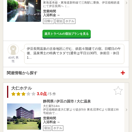
東海道本線・東海道新幹線で三島駅に乗換、伊豆箱根鉄道
にて伊豆長岡へ（…
営業時間
入浴料金 ～
日帰り
宿泊
ホテル
楽天トラベルの宿泊プランを見る
伊豆長岡温泉の古奈地区に佇む、鉄筋６階建ての宿。日曜日の午
後、温泉博士の特典でタダで(通常は平日1130円、休前日・休日
1…
40代 男
性
関連情報から探す
大仁ホテル
お気に入
りに追加
3.0点
/ 5 件
静岡県 / 伊豆の国市 / 大仁温泉
大仁駅514m
伊豆箱根鉄道大仁駅より徒歩5分 東名沼津ICより国道136
号経由で…
営業時間
入浴料金 ～
宿泊
ホテル