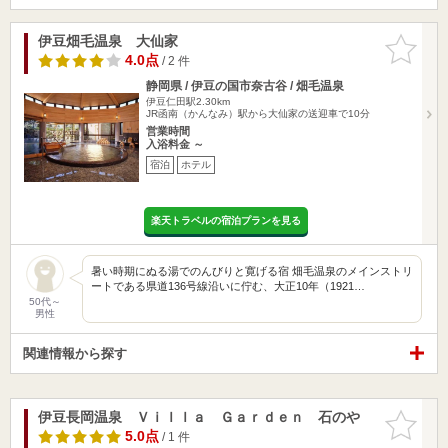
伊豆畑毛温泉 大仙家
お気に入
りに追加
4.0点
/ 2 件
静岡県 / 伊豆の国市奈古谷 / 畑毛温泉
伊豆仁田駅2.30km
JR函南（かんなみ）駅から大仙家の送迎車で10分
営業時間
入浴料金 ～
宿泊
ホテル
楽天トラベルの宿泊プランを見る
暑い時期にぬる湯でのんびりと寛げる宿 畑毛温泉のメインストリ
ートである県道136号線沿いに佇む、大正10年（1921…
50代～
男性
関連情報から探す
伊豆長岡温泉 Ｖｉｌｌａ Ｇａｒｄｅｎ 石のや
お気に入
りに追加
5.0点
/ 1 件