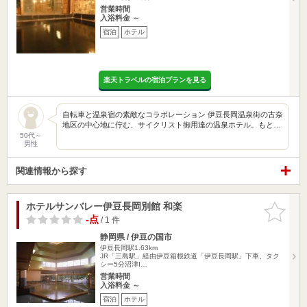
営業時間
入浴料金 ～
宿泊
ホテル
楽天トラベルの宿泊プランを見る
自転車と温泉宿の素敵なコラボレーション 伊豆長岡温泉街の古奈
地区の中心地に佇む、サイクリスト御用達の温泉ホテル。もと…
50代～
男性
関連情報から探す
ホテルサンバレー伊豆長岡別館 和楽
お気に入
りに追加
-点
/ 1 件
静岡県 / 伊豆の国市
伊豆長岡駅1.63km
JR「三島駅」経由伊豆箱根鉄道「伊豆長岡駅」下車、タク
シー5分沼津I…
営業時間
入浴料金 ～
宿泊
ホテル