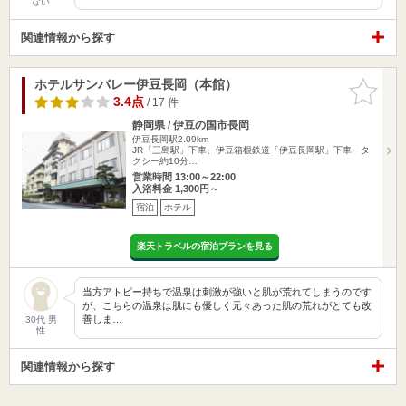
ない
関連情報から探す
ホテルサンバレー伊豆長岡（本館）
お気に入
りに追加
3.4点
/ 17 件
静岡県 / 伊豆の国市長岡
伊豆長岡駅2.09km
JR「三島駅」下車、伊豆箱根鉄道「伊豆長岡駅」下車 タ
クシー約10分…
営業時間 13:00～22:00
入浴料金 1,300円～
宿泊
ホテル
楽天トラベルの宿泊プランを見る
当方アトピー持ちで温泉は刺激が強いと肌が荒れてしまうのです
が、こちらの温泉は肌にも優しく元々あった肌の荒れがとても改
善しま…
30代 男
性
関連情報から探す