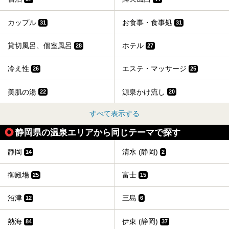
カップル
お食事・食事処
31
31
貸切風呂、個室風呂
ホテル
28
27
冷え性
エステ・マッサージ
26
25
美肌の湯
源泉かけ流し
22
20
すべて表示する
静岡県の温泉エリアから同じテーマで探す
静岡
清水 (静岡)
14
2
御殿場
富士
25
15
沼津
三島
12
6
熱海
伊東 (静岡)
84
37