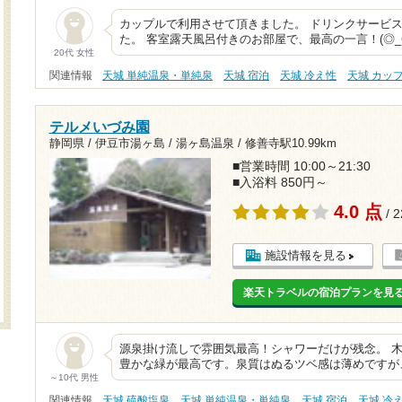
カップルで利用させて頂きました。 ドリンクサービ
た。 客室露天風呂付きのお部屋で、最高の一言！(◎_
20代 女性
関連情報
天城 単純温泉・単純泉
天城 宿泊
天城 冷え性
天城 カッ
テルメいづみ園
静岡県 / 伊豆市湯ヶ島 / 湯ヶ島温泉 /
修善寺駅10.99km
■営業時間 10:00～21:30
■入浴料 850円～
4.0 点
/ 
施設情報を見る
楽天トラベルの宿泊プランを見
源泉掛け流しで雰囲気最高！シャワーだけが残念。 
豊かな緑が最高です。泉質はぬるツベ感は薄めですが
～10代 男性
関連情報
天城 硫酸塩泉
天城 単純温泉・単純泉
天城 宿泊
天城 冷