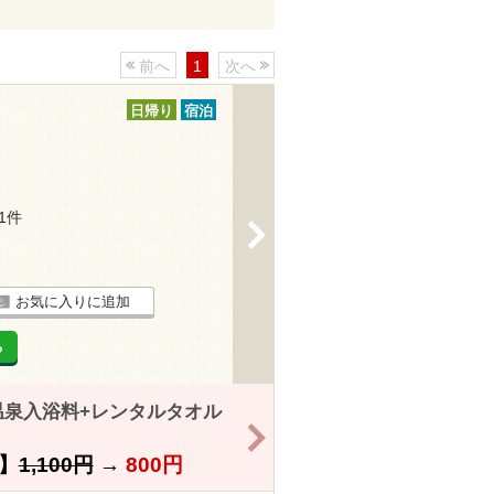
前へ
1
次へ
日帰り
宿泊
11件
>
お気に入りに追加
る
泉入浴料+レンタルタオル
>
】
1,100円
→
800円