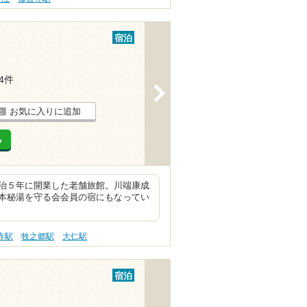
宿泊
14件
>
お気に入りに追加
る
治５年に開業した老舗旅館。川端康成
本秘湯を守る会会員の宿にもなってい
寺駅
牧之郷駅
大仁駅
宿泊