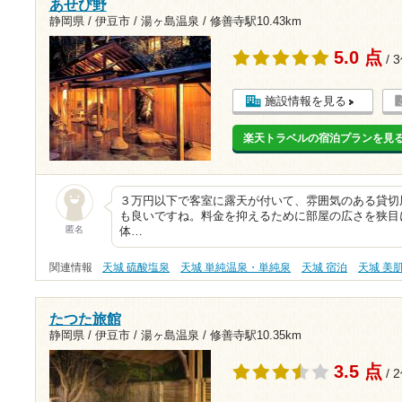
あせび野
静岡県 / 伊豆市 / 湯ヶ島温泉 /
修善寺駅10.43km
5.0 点
/ 
施設情報を見る
楽天トラベルの宿泊プランを見
３万円以下で客室に露天が付いて、雰囲気のある貸切
も良いですね。料金を抑えるために部屋の広さを狭目
匿名
体…
関連情報
天城 硫酸塩泉
天城 単純温泉・単純泉
天城 宿泊
天城 美
たつた旅館
静岡県 / 伊豆市 / 湯ヶ島温泉 /
修善寺駅10.35km
3.5 点
/ 