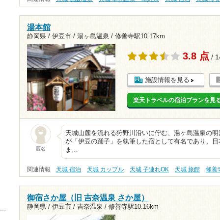
湯本館
静岡県 / 伊豆市 / 湯ヶ島温泉 /
修善寺駅10.17km
3.8 点
/ 
施設情報を見る
楽天トラベルの宿泊プランを見
天城山麓を流れる狩野川沿いに佇む、湯ヶ島温泉の明
が「伊豆の踊子」を執筆した宿として有名であり、日
匿名
ま…
関連情報
天城 宿泊
天城 カップル
天城 子連れOK
天城 旅館
修善
御宿さか屋（旧 吉奈温泉 さか屋）
静岡県 / 伊豆市 / 吉奈温泉 /
修善寺駅10.16km