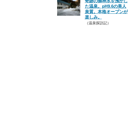
奇跡の御神水を沸かし
た温泉。pH9.6の美人
泉質。本格オープンが
楽しみ。
（温泉探訪記）