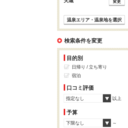
天城
変更
温泉エリア・温泉地を選択
検索条件を変更
目的別
日帰り / 立ち寄り
宿泊
口コミ評価
指定なし
以上
予算
下限なし
～