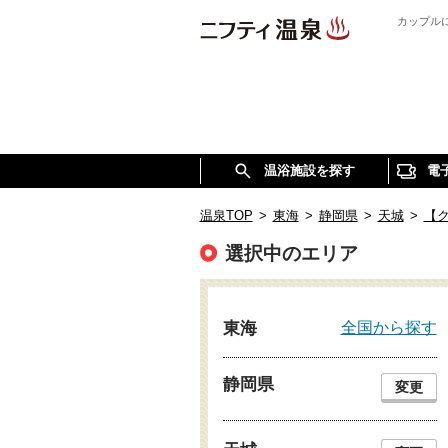
カップル
温浴施設を探す
電
温泉TOP
>
東海
>
静岡県
>
天城
>
【
選択中のエリア
全国から探す
東海
静岡県
変更