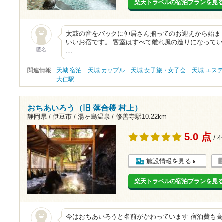
楽天トラベルの宿泊プランを見
太鼓の音をバックに仲居さん揃ってのお迎えから始ま
いいお宿です。 客室はすべて離れ風の造りになって
匿名
…
関連情報
天城 宿泊
天城 カップル
天城 女子旅・女子会
天城 エス
大仁駅
おちあいろう（旧 落合楼 村上）
静岡県 / 伊豆市 / 湯ヶ島温泉 /
修善寺駅10.22km
5.0 点
/ 
施設情報を見る
楽天トラベルの宿泊プランを見
今はおちあいろうと名前がかわっています 宿泊費も