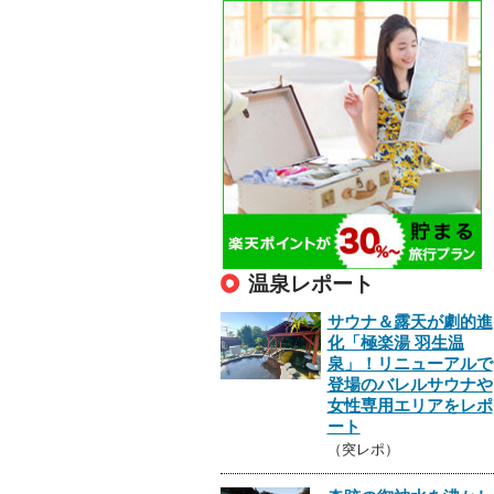
温泉レポート
サウナ＆露天が劇的進
化「極楽湯 羽生温
泉」！リニューアルで
登場のバレルサウナや
女性専用エリアをレポ
ート
（突レポ）