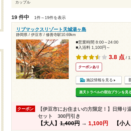
カップル
19 件中
1件～19件を表示
リブマックスリゾート天城湯ヶ島
静岡県 / 伊豆市 /
修善寺駅10.69km
■営業時間 8:00～24:00
■入浴料 1,100円～
3.8 点
/ 
クーポンあり
施設情報を見る
楽天トラベルの宿泊プランを見
【伊豆市にお住まいの方限定！】日帰り温
クーポン
セット 300円引き
【大人】
1,400円
→
1,100円
【小人