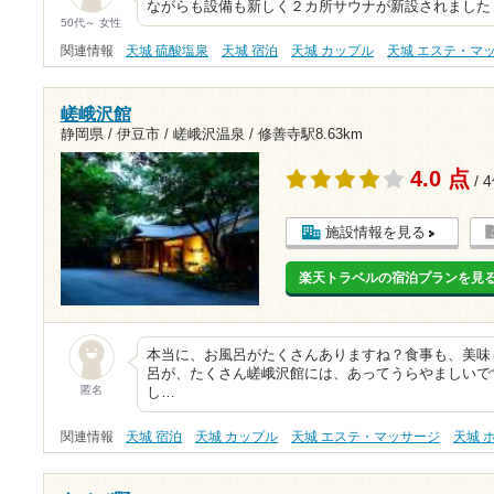
ながらも設備も新しく２カ所サウナが新設されました
50代～ 女性
関連情報
天城 硫酸塩泉
天城 宿泊
天城 カップル
天城 エステ・マ
嵯峨沢館
静岡県 / 伊豆市 / 嵯峨沢温泉 /
修善寺駅8.63km
4.0 点
/ 
施設情報を見る
楽天トラベルの宿泊プランを見
本当に、お風呂がたくさんありますね？食事も、美味
呂が、たくさん嵯峨沢館には、あってうらやましいで
匿名
し…
関連情報
天城 宿泊
天城 カップル
天城 エステ・マッサージ
天城 