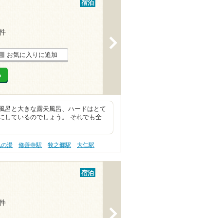
宿泊
3件
>
お気に入りに追加
る
風呂と大きな露天風呂、ハードはとて
にしているのでしょう。 それでも全
肌の湯
修善寺駅
牧之郷駅
大仁駅
宿泊
2件
>