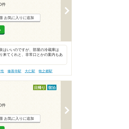
10件
>
お気に入りに追加
る
泉はいいのですが、部屋の冷蔵庫は
り来てくれと、非常口とかの案内もあ
え性
修善寺駅
大仁駅
牧之郷駅
日帰り
宿泊
10件
>
お気に入りに追加