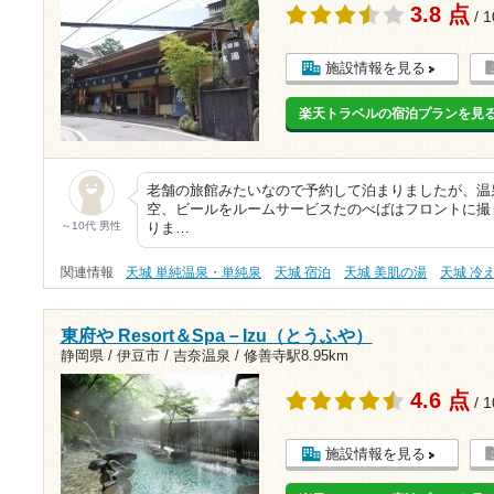
3.8 点
/ 
施設情報を見る
楽天トラベルの宿泊プランを見
老舗の旅館みたいなので予約して泊まりましたが、温
空、ビールをルームサービスたのべばはフロントに撮
～10代 男性
りま…
関連情報
天城 単純温泉・単純泉
天城 宿泊
天城 美肌の湯
天城 冷
東府や Resort＆Spa－Izu（とうふや）
静岡県 / 伊豆市 / 吉奈温泉 /
修善寺駅8.95km
4.6 点
/ 
施設情報を見る