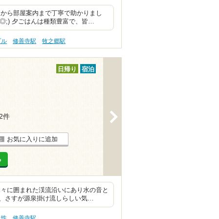
スから部屋案内まで丁寧で助かりまし
◎;) 夕ごはんは種類豊富で、皆…
プル
修善寺駅
牧之郷駅
日帰り
宿泊
>
22件
お気に入りに追加
る
木々に囲まれた渓流沿いにあり水の音と
、さすが源泉掛け流しらしい気…
え性
修善寺駅