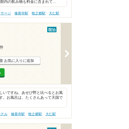
 館内の飲み物も料金に含まれて…
ッサージ
修善寺駅
牧之郷駅
大仁駅
宿泊
4件
>
お気に入りに追加
る
しいですね。あせび野と比べるとお風
す。お風呂は、たくさんあって天国で
ホテル
修善寺駅
牧之郷駅
大仁駅