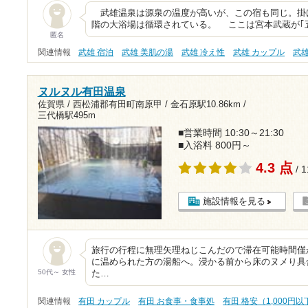
武雄温泉は源泉の温度が高いが、この宿も同じ。掛
階の大浴場は循環されている。 ここは宮本武蔵が｢
匿名
関連情報
武雄 宿泊
武雄 美肌の湯
武雄 冷え性
武雄 カップル
武
ヌルヌル有田温泉
佐賀県 / 西松浦郡有田町南原甲 /
金石原駅10.86km
/
三代橋駅495m
■営業時間 10:30～21:30
■入浴料 800円～
4.3 点
/ 
施設情報を見る
旅行の行程に無理矢理ねじこんだので滞在可能時間僅
に温められた方の湯船へ。浸かる前から床のヌメり具
50代～ 女性
た…
関連情報
有田 カップル
有田 お食事・食事処
有田 格安（1,000円以