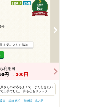
日帰り
宿泊
19件
>
お気に入りに追加
る
様も利用可
>
00円
→
300円
業員さんの対応もよくて、また行きたい
で上手でした。 身も心もリラック…
硫黄泉
武雄 宿泊
高橋駅
北方駅