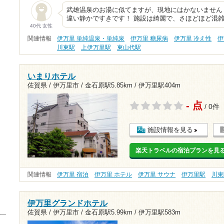
武雄温泉のお湯に似てますが、現地にはかないません
違い静かですきです！ 施設は綺麗で、さほどほど混雑
40代 女性
関連情報
伊万里 単純温泉・単純泉
伊万里 糖尿病
伊万里 冷え性
伊
川東駅
上伊万里駅
東山代駅
いまりホテル
佐賀県 / 伊万里市 /
金石原駅5.85km
/
伊万里駅404m
- 点
/ 0件
施設情報を見る
楽天トラベルの宿泊プランを見
関連情報
伊万里 宿泊
伊万里 ホテル
伊万里 サウナ
伊万里駅
川東
伊万里グランドホテル
佐賀県 / 伊万里市 /
金石原駅5.99km
/
伊万里駅583m