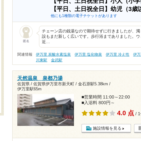
【平日、土日祝全日】小人（小
【平日、土日祝全日】幼児（3歳
他にも1種類の電子チケットがあります
チェーン店の銭湯なので期待せずに行きましたが、濁
設もまだ新しく広いです。歩行浴までありました。ウ
匿名
近…
関連情報
伊万里 炭酸水素塩泉
伊万里 塩化物泉
伊万里 冷え性
伊万
川東駅
金武駅
天然温泉 泉都乃湯
佐賀県 / 佐賀県伊万里市新天町 /
金石原駅5.38km
/
伊万里駅65m
■営業時間 11:00～22:00
■入浴料 800円～
4.0 点
/ 
施設情報を見る