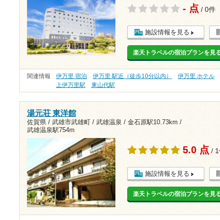
- 点
/ 0件
施設情報を見る
楽天トラベルの宿泊プランを見
関連情報
伊万里 宿泊
伊万里 駅近（徒歩10分以内）
伊万里 ホテル
上伊万里駅
東山代駅
湯元荘 東洋館
佐賀県 / 武雄市武雄町 / 武雄温泉 /
金石原駅10.73km
/
武雄温泉駅754m
5.0 点
/ 
施設情報を見る
楽天トラベルの宿泊プランを見