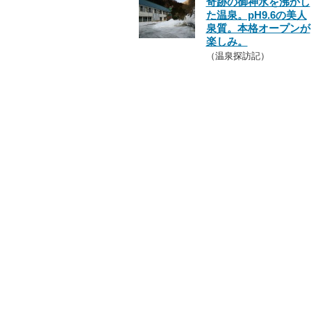
奇跡の御神水を沸かし
た温泉。pH9.6の美人
泉質。本格オープンが
楽しみ。
（温泉探訪記）