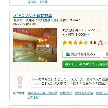
蔵宿駅
有田駅
大正ロマンの宿京都屋
佐賀県 / 武雄市 / 武雄温泉 /
金石原駅10.95km
/
武雄温泉駅698m
■営業時間 13:00～22:00
■入浴料 1,000円～
4.5 点
/ 
施設情報を見る
楽天トラベルの宿泊プランを見
今年の３月に行きました。 大人３人、幼児３人で宿
した！これだけの人数で１５畳！！なおかつ４畳位が
匿名
関連情報
武雄 単純温泉・単純泉
武雄 宿泊
武雄 美肌の湯
武雄 冷
三間坂駅