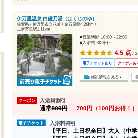
伊万里温泉 白磁乃湯（はくじのゆ）
佐賀県 / 伊万里市立花町 /
金石原駅4.26km
/
上伊万里駅1.11km
■営業時間 10:00～22:00
■入浴料 800円～
4.5 点
/ 
電子チケットあり
クーポンあ
施設情報を見る
入浴料割引
クーポン
通常
800円
→
700円（100円お得！）
入浴料割引
電子チケット
【平日、土日祝全日】大人（中