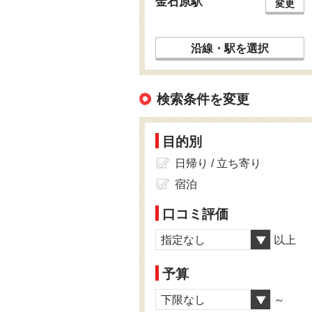
金石原駅
変更
沿線・駅を選択
検索条件を変更
目的別
日帰り / 立ち寄り
宿泊
口コミ評価
指定なし
以上
予算
下限なし
～