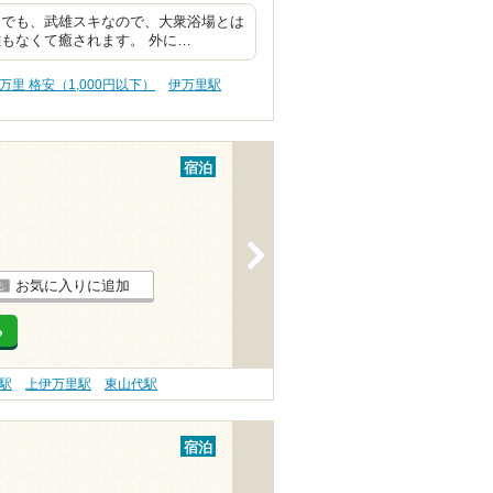
 でも、武雄スキなので、大衆浴場とは
もなくて癒されます。 外に…
万里 格安（1,000円以下）
伊万里駅
宿泊
>
お気に入りに追加
る
駅
上伊万里駅
東山代駅
宿泊