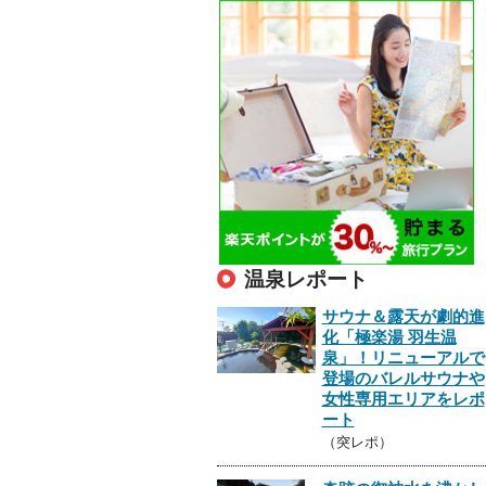
温泉レポート
サウナ＆露天が劇的進
化「極楽湯 羽生温
泉」！リニューアルで
登場のバレルサウナや
女性専用エリアをレポ
ート
（突レポ）