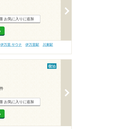
>
お気に入りに追加
る
伊万里 サウナ
伊万里駅
川東駅
宿泊
1件
>
お気に入りに追加
る