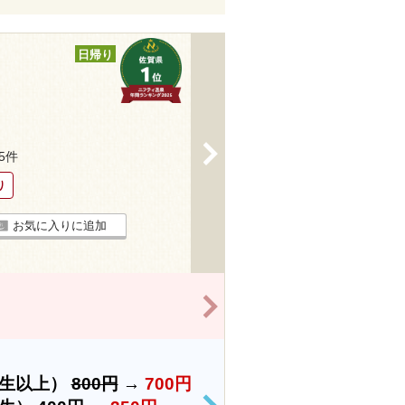
日帰り
>
35件
り
お気に入りに追加
>
学生以上）
800円
→
700円