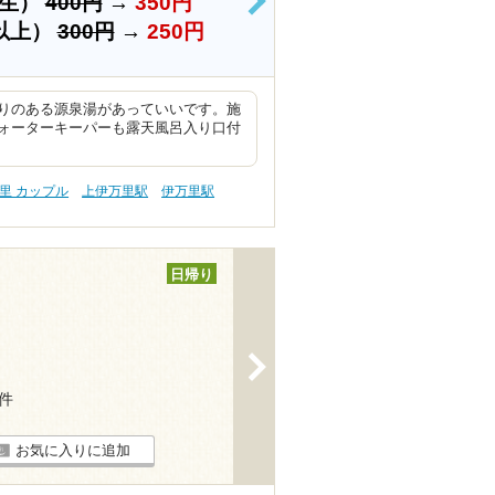
学生）
400円
→
350円
>
以上）
300円
→
250円
りのある源泉湯があっていいです。施
ォーターキーパーも露天風呂入り口付
里 カップル
上伊万里駅
伊万里駅
日帰り
>
1件
お気に入りに追加