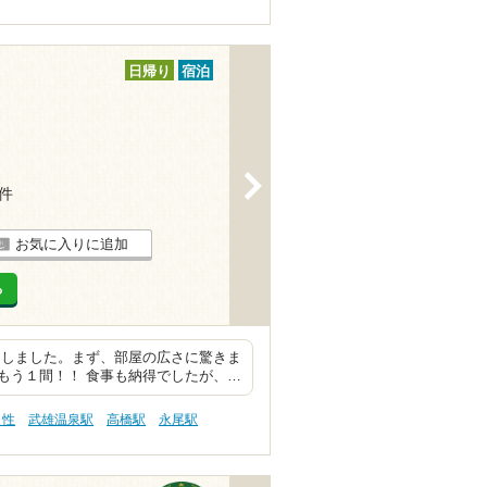
日帰り
宿泊
>
2件
お気に入りに追加
る
泊しました。まず、部屋の広さに驚きま
もう１間！！ 食事も納得でしたが、…
え性
武雄温泉駅
高橋駅
永尾駅