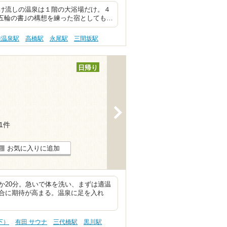
け流しの温泉は１階の大浴場だけ。４
五輪の書｣の構想を練った宿としても…
雄温泉駅
高橋駅
永尾駅
三間坂駅
日帰り
>
11件
お気に入りに追加
か20分。急いで体を洗い、まずは適温
合に期待が高まる。温泉に足を入れ
下）
有田 サウナ
三代橋駅
黒川駅