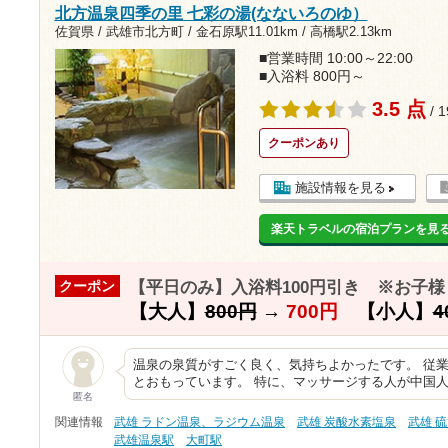
北方温泉四季の里 七彩の湯(なないろのゆ）
佐賀県 / 武雄市北方町 /
金石原駅11.01km
/
高橋駅2.13km
■営業時間 10:00～22:00
■入浴料 800円～
3.5 点
/ 
クーポンあり
施設情報を見る
楽天トラベルの宿泊プランを見
【平日のみ】入浴料100円引き ※お子
クーポン
【大人】
800円
→
700円
【小人】
4
温泉の泉質がすごく良く、気持ちよかったです。 従
とおもっています。 特に、マッサージする人が中国人
匿名
関連情報
武雄 ラドン温泉、ラジウム温泉
武雄 炭酸水素塩泉
武雄 
武雄温泉駅
大町駅