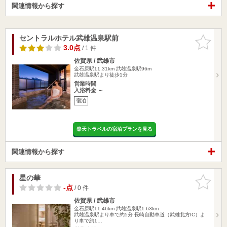
関連情報から探す
セントラルホテル武雄温泉駅前
お気に入
りに追加
3.0点
/ 1 件
佐賀県 / 武雄市
金石原駅11.31km
武雄温泉駅96m
武雄温泉駅より徒歩1分
営業時間
入浴料金 ～
宿泊
楽天トラベルの宿泊プランを見る
関連情報から探す
星の華
お気に入
りに追加
-点
/ 0 件
佐賀県 / 武雄市
金石原駅11.46km
武雄温泉駅1.63km
武雄温泉駅より車で約5分 長崎自動車道（武雄北方IC）よ
り車で約1…