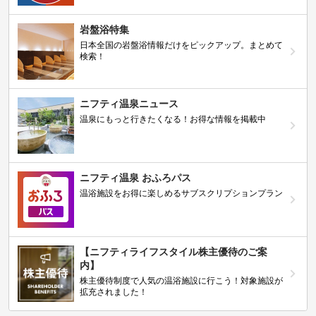
岩盤浴特集
日本全国の岩盤浴情報だけをピックアップ。まとめて
検索！
ニフティ温泉ニュース
温泉にもっと行きたくなる！お得な情報を掲載中
ニフティ温泉 おふろパス
温浴施設をお得に楽しめるサブスクリプションプラン
【ニフティライフスタイル株主優待のご案
内】
株主優待制度で人気の温浴施設に行こう！対象施設が
拡充されました！