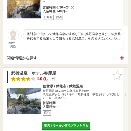
C…
営業時間 6:30～24:00
入浴料金 740円～
日帰り
宿泊
楼門亭に泊まって武雄温泉の湯巡り三昧 嬉野温泉と並び、佐賀県
を代表する温泉として知られる武雄温泉。そのまさにシンボル…
50代～
男性
関連情報から探す
武雄温泉 ホテル春慶屋
お気に入
りに追加
4.0点
/ 1 件
佐賀県 / 武雄市 / 武雄温泉
金石原駅10.73km
武雄温泉駅769m
武雄温泉駅より約１キロ（無料送迎・事前予約）／武雄北
方ＩＣ・車15分…
営業時間
入浴料金 ～
宿泊
楽天トラベルの宿泊プランを見る