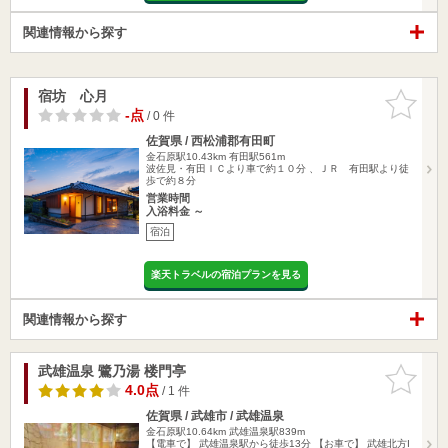
関連情報から探す
宿坊 心月
お気に入
りに追加
-点
/ 0 件
佐賀県 / 西松浦郡有田町
金石原駅10.43km
有田駅561m
波佐見・有田ＩＣより車で約１０分 、ＪＲ 有田駅より徒
歩で約８分
営業時間
入浴料金 ～
宿泊
楽天トラベルの宿泊プランを見る
関連情報から探す
武雄温泉 鷺乃湯 楼門亭
お気に入
りに追加
4.0点
/ 1 件
佐賀県 / 武雄市 / 武雄温泉
金石原駅10.64km
武雄温泉駅839m
【電車で】 武雄温泉駅から徒歩13分 【お車で】 武雄北方I