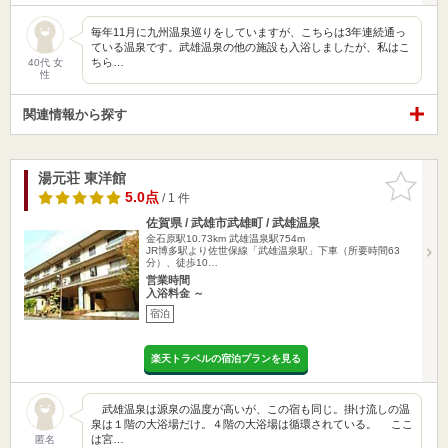
毎年11月に九州温泉巡りをしていますが、こちらは3年連続通っ
ている温泉です。武雄温泉の他の施設も入浴しましたが、私はこ
ちら…
40代 女
性
関連情報から探す
湯元荘 東洋館
お気に入
りに追加
5.0点
/ 1 件
佐賀県 / 武雄市武雄町 / 武雄温泉
金石原駅10.73km
武雄温泉駅754m
JR博多駅より佐世保線「武雄温泉駅」下車（所要時間63
分）、徒歩10…
営業時間
入浴料金 ～
宿泊
楽天トラベルの宿泊プランを見る
武雄温泉は源泉の温度が高いが、この宿も同じ。掛け流しの温
泉は１階の大浴場だけ。４階の大浴場は循環されている。 ここ
は宮…
匿名