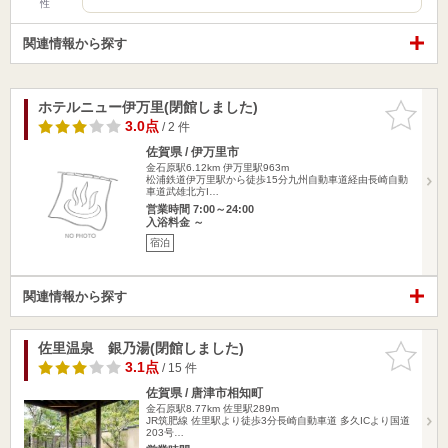
性
関連情報から探す
ホテルニュー伊万里(閉館しました)
お気に入
りに追加
3.0点
/ 2 件
佐賀県 / 伊万里市
金石原駅6.12km
伊万里駅963m
松浦鉄道伊万里駅から徒歩15分九州自動車道経由長崎自動
車道武雄北方I…
営業時間 7:00～24:00
入浴料金 ～
宿泊
関連情報から探す
佐里温泉 銀乃湯(閉館しました)
お気に入
りに追加
3.1点
/ 15 件
佐賀県 / 唐津市相知町
金石原駅8.77km
佐里駅289m
JR筑肥線 佐里駅より徒歩3分長崎自動車道 多久ICより国道
203号…