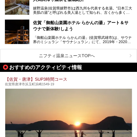
佐賀県にはまた、嬉野温泉や武雄温泉を筆頭に数多くの温泉
があります。泉質は多種多様で、「町の数ほど温泉がある」
嬉野温泉(佐賀県嬉野市)は西九州を代表する名湯。“日本三大
と言われるほど。今回は、そんな佐賀県で特におすすめのス
美肌の湯”と呼ばれる美人湯として知られ、古くから多くの
ーパー銭湯をピックアップしました。
人々に利用され続けてきました。
中でも「うれしの源泉 百年の湯」は、嬉野温泉では数少な
佐賀「御船山楽園ホテル らかんの湯」アート＆サ
い日帰り入浴専門施設のひとつ。多くの常連客や観光客に親
ウナで新体験!しよう
しまれています。
「御船山楽園ホテル らかんの湯」(佐賀県武雄市)は、サウナ
今回は、地元九州在住のニフティ温泉ライターである筆者が
界のミシュラン「サウナシュラン」にて、2019年・2020
「うれしの源泉 百年の湯」を現地体験。定番の大浴場をは
年・2021年の3年連続でグランプリを獲得。名実ともに日本
じめ、人気の家族湯や食事(ランチ)まで、それらの全貌を徹
一のサウナと言っても過言ではありません。
底紹介します！
ニフティ温泉ニュースTOPへ
今回は、その大注目のサウナと温泉入浴施設を、男女別浴室
───
ごとに現地取材してきました！ さらには、御船山楽園で同
提供元：うれしの源泉 百年の湯【PR】
おすすめのアクティビティ情報
時開催中のチームラボ作品展も併せてご紹介。アート＆サウ
この記事はうれしの源泉 百年の湯のPRレポート記事です。
ナというかつてどこにも無かった組み合わせで、新体験!し
てみましょう。
【佐賀・唐津】SUP3時間コース
佐賀県唐津市浜玉町浜崎1549-19