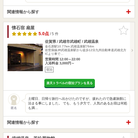
関連情報から探す
懐石宿 扇屋
お気に入
りに追加
5.0点
/ 5 件
佐賀県 / 武雄市武雄町 / 武雄温泉
金石原駅10.77km
武雄温泉駅764m
佐世保線JR武雄温泉駅から徒歩12分九州自動車道武雄北方
ICより車で…
営業時間 12:00～22:00
入浴料金 3,000円～
宿泊
楽天トラベルの宿泊プランを見る
土曜日、日帰り旅行へ出かけたのですが、疲れたので急慮旅館に
泊まる事にしました。 でも、もう夕方で、人気のあるお宿は何処
も満…
匿名
関連情報から探す