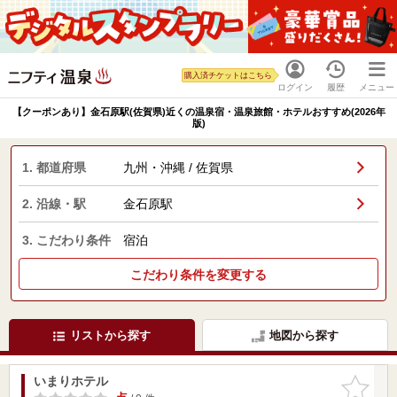
購入済チケットはこちら
ログイン
履歴
メニュー
【クーポンあり】金石原駅(佐賀県)近くの温泉宿・温泉旅館・ホテルおすすめ(2026年
版)
1. 都道府県
九州・沖縄 / 佐賀県
2. 沿線・駅
金石原駅
3. こだわり条件
宿泊
こだわり条件を変更する
リストから探す
地図から探す
いまりホテル
お気に入
りに追加