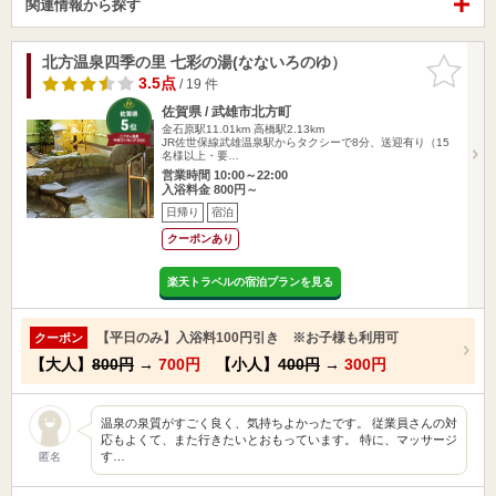
関連情報から探す
北方温泉四季の里 七彩の湯(なないろのゆ）
お気に入
りに追加
3.5点
/ 19 件
佐賀県 / 武雄市北方町
金石原駅11.01km
高橋駅2.13km
JR佐世保線武雄温泉駅からタクシーで8分、送迎有り（15
名様以上・要…
営業時間 10:00～22:00
入浴料金 800円～
日帰り
宿泊
クーポンあり
楽天トラベルの宿泊プランを見る
【平日のみ】入浴料100円引き ※お子様も利用可
クーポン
【大人】
800円
→
700円
【小人】
400円
→
300円
温泉の泉質がすごく良く、気持ちよかったです。 従業員さんの対
応もよくて、また行きたいとおもっています。 特に、マッサージ
す…
匿名