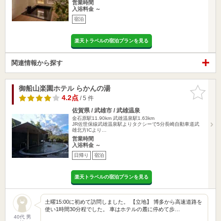
営業時間
入浴料金 ～
宿泊
楽天トラベルの宿泊プランを見る
関連情報から探す
御船山楽園ホテル らかんの湯
お気に入
りに追加
4.2点
/ 5 件
佐賀県 / 武雄市 / 武雄温泉
金石原駅11.90km
武雄温泉駅1.63km
JR佐世保線武雄温泉駅よりタクシーで5分長崎自動車道武
雄北方ICより…
営業時間
入浴料金 ～
日帰り
宿泊
楽天トラベルの宿泊プランを見る
土曜15:00に初めて訪問しました。 【立地】 博多から高速道路を
使い1時間30分程でした。 車はホテルの麓に停めて歩…
40代 男