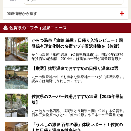
関連情報から探す
佐賀県のニフティ温泉ニュース
からつ温泉「旅館 綿屋」日帰り入浴レビュー！国
登録有形文化財の名宿でプチ贅沢体験を【佐賀】
からつ温泉「旅館 綿屋」(佐賀県唐津市)は、明治9年(1876
年)創業の老舗宿。2014年には建物の一部が国登録有形文化
財に登録され、この地でもとりわけ格式高い宿の一つです。
しかし良質の自家源泉を所有し、日帰り入浴が可能な点はあ
【厳選】嬉野温泉でおすすめの日帰り温泉22選
まり知られていません。近寄りがたいほどの敷居の高いイメ
ージとは反して、実は温かみある接客が特徴の名宿です。
九州の温泉地の中でも有名な温泉地の一つが「嬉野温泉」。
読み方は嬉野（うれしの）です。
文化財のラグジュアリー名宿で、お得にプチ贅沢体験を。今
日本三大美肌の湯で、入ると肌がツルツルスベスベになりま
回は「旅館 綿屋」の日帰り温泉を中心にレビューします！
すよ。
温泉街には特産の嬉野茶がいただけるお茶屋さんがあった
佐賀県のスーパー銭湯おすすめ15選【2025年最新
り、「美肌祈願」ができる豊玉姫神社があったりと見どころ
満載。
版】
温泉も日帰り温泉施設から老舗の旅館までバラエティに富ん
でいて、老若男女、家族からカップルまで満喫できます。
九州地方の北西部、福岡県と長崎県の間に位置する佐賀県。
時間がゆっくりと流れ、観光も楽しめる嬉野温泉、その中で
日本三大松原のひとつ「虹の松原」や日本一の干満差で知ら
も人気の日帰り温泉を紹介します！
れる有明海の干潟、玄界灘に面した棚田などの美しい風景が
泉質はもちろん、施設も充実している所が多く、いくつも回
魅力です。有田焼や伊万里焼、唐津焼などのやきものが盛ん
「うれしの源泉 百年の湯」体験レポート！佐賀の
りたい場所ばかりですよ。
なことでも知られています。
人気日帰り温泉を徹底紹介