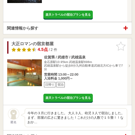
楽天トラベルの宿泊プランを見る
関連情報から探す
大正ロマンの宿京都屋
お気に入
りに追加
4.5点
/ 2 件
佐賀県 / 武雄市 / 武雄温泉
金石原駅10.95km
武雄温泉駅698m
武雄温泉駅から徒歩8分九州自動車道武雄北方ICから車で7
分
営業時間 13:00～22:00
入浴料金 1,000円～
日帰り
宿泊
楽天トラベルの宿泊プランを見る
今年の３月に行きました。 大人３人、幼児３人で宿泊しました。
まず、部屋の広さに驚きました！これだけの人数で１５畳！！な
おか…
匿名