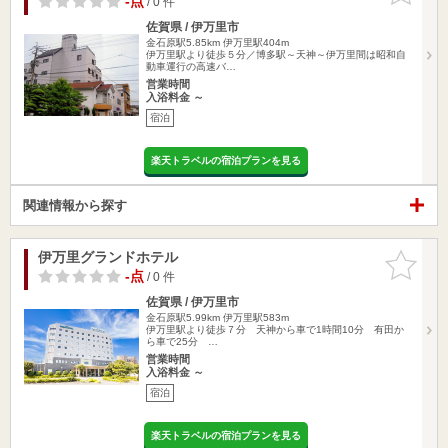
-点
/ 0 件
佐賀県 / 伊万里市
金石原駅5.85km
伊万里駅404m
伊万里駅より徒歩５分／博多駅～天神～伊万里間は昭和自
動車運行の高速バ…
営業時間
入浴料金 ～
宿泊
楽天トラベルの宿泊プランを見る
関連情報から探す
伊万里グランドホテル
お気に入
りに追加
-点
/ 0 件
佐賀県 / 伊万里市
金石原駅5.99km
伊万里駅583m
伊万里駅より徒歩７分 天神から車で1時間10分 有田か
ら車で25分 …
営業時間
入浴料金 ～
宿泊
楽天トラベルの宿泊プランを見る