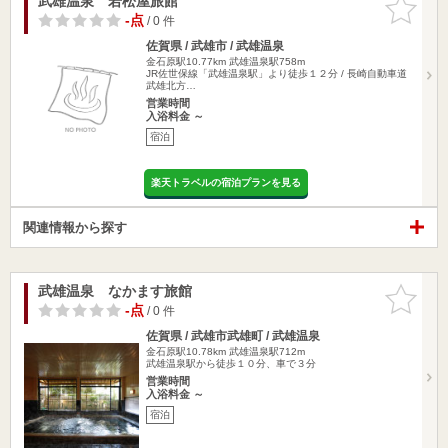
武雄温泉 若松屋旅館
お気に入
りに追加
-点
/ 0 件
佐賀県 / 武雄市 / 武雄温泉
金石原駅10.77km
武雄温泉駅758m
JR佐世保線「武雄温泉駅」より徒歩１２分 / 長崎自動車道
武雄北方…
営業時間
入浴料金 ～
宿泊
楽天トラベルの宿泊プランを見る
関連情報から探す
武雄温泉 なかます旅館
お気に入
りに追加
-点
/ 0 件
佐賀県 / 武雄市武雄町 / 武雄温泉
金石原駅10.78km
武雄温泉駅712m
武雄温泉駅から徒歩１０分、車で３分
営業時間
入浴料金 ～
宿泊