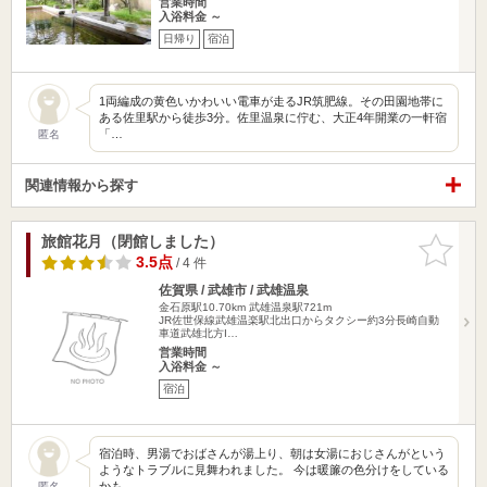
営業時間
入浴料金 ～
日帰り
宿泊
1両編成の黄色いかわいい電車が走るJR筑肥線。その田園地帯に
ある佐里駅から徒歩3分。佐里温泉に佇む、大正4年開業の一軒宿
「…
匿名
関連情報から探す
旅館花月（閉館しました）
お気に入
りに追加
3.5点
/ 4 件
佐賀県 / 武雄市 / 武雄温泉
金石原駅10.70km
武雄温泉駅721m
JR佐世保線武雄温楽駅北出口からタクシー約3分長崎自動
車道武雄北方I…
営業時間
入浴料金 ～
宿泊
宿泊時、男湯でおばさんが湯上り、朝は女湯におじさんがという
ようなトラブルに見舞われました。 今は暖簾の色分けをしている
かも…
匿名