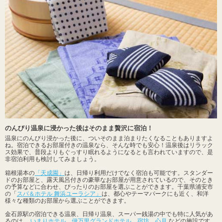
のんびり温泉に浸かった後はそのまま贅沢に宿泊！
温泉にのんびり浸かった後に、ついそのまま泊まりたくなることもありますよ
ね。宿泊できるお部屋付きの温泉なら、そんな時でも安心！温泉後はリラック
ス効果で、普段よりもぐっすり眠れるようになるとも言われていますので、是
非宿泊利用も検討してみましょう。
箱根湯本の
「天成園」
は、日帰り利用だけでなく宿泊も可能です。スタンダー
ドのお部屋と、露天風呂付きの豪華なお部屋が用意されているので、そのとき
の予算などに合わせ、ぴったりのお部屋を選ぶことができます。千葉県浦安市
の「
スパ＆ホテル 舞浜ユーラシア」
は、都心やテーマパークにも近く、和洋
様々な種類のお部屋から選ぶことができます。
金石原駅の宿泊できる温泉、日帰り温泉、スーパー銭湯の中でも特に人気があ
るのは、
いまりホテル
、
伊万里グランドホテル
、
宿坊 心月
などの施設です。