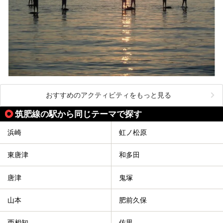
おすすめのアクティビティをもっと見る
筑肥線の駅から同じテーマで探す
浜崎
虹ノ松原
東唐津
和多田
唐津
鬼塚
山本
肥前久保
西相知
佐里