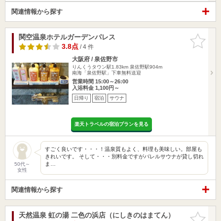
関連情報から探す
関空温泉ホテルガーデンパレス
お気に入
りに追加
3.8点
/ 4 件
大阪府 / 泉佐野市
りんくうタウン駅1.83km
泉佐野駅904m
南海「泉佐野駅」下車無料送迎
営業時間 15:00～26:00
入浴料金 1,100円～
日帰り
宿泊
サウナ
楽天トラベルの宿泊プランを見る
すごく良いです・・・！温泉質もよく、料理も美味しい。部屋も
きれいです。 そして・・・別料金ですがバレルサウナが貸し切れ
ま…
50代～
女性
関連情報から探す
天然温泉 虹の湯 二色の浜店（にしきのはまてん）
お気に入