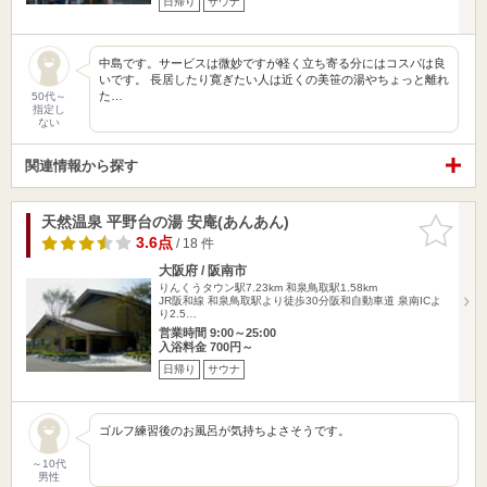
日帰り
サウナ
中島です。サービスは微妙ですが軽く立ち寄る分にはコスパは良
いです。 長居したり寛ぎたい人は近くの美笹の湯やちょっと離れ
た…
50代～
指定し
ない
関連情報から探す
天然温泉 平野台の湯 安庵(あんあん)
お気に入
りに追加
3.6点
/ 18 件
大阪府 / 阪南市
りんくうタウン駅7.23km
和泉鳥取駅1.58km
JR阪和線 和泉鳥取駅より徒歩30分阪和自動車道 泉南ICよ
り2.5…
営業時間 9:00～25:00
入浴料金 700円～
日帰り
サウナ
ゴルフ練習後のお風呂が気持ちよさそうです。
～10代
男性