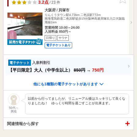
りに追加
3.2点
/ 23 件
大阪府 / 貝塚市
りんくうタウン駅4.73km
二色浜駅772m
南海電気鉄道二色浜駅徒歩15分阪神高速貝塚出入口大阪臨
海線1km
営業時間 10:00～24:00
入浴料金 850円～
日帰り
サウナ
電子チケットあり
入泉料割引
電子チケット
【平日限定】大人（中学生以上）
850円
→
750円
他にも1種類の電子チケットがあります
以前から行ってましたが、リニューアル後はスッキリして良くな
りましたね！ ゆっくり時間を過ごすことが出来ます。
50代～
男性
関連情報から探す