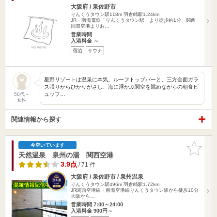
大阪府 / 泉佐野市
りんくうタウン駅118m
羽倉崎駅1.24km
JR・南海電鉄「りんくうタウン駅」より徒歩約1分、関西
国際空港よりお…
営業時間
入浴料金 ～
宿泊
サウナ
星野リゾートは温泉に本気。ルーフトップバーと、三方全面ガラ
ス張りからひかりがさし、海に浮かぶ関空を眺めながらの朝食ビ
ュッフ…
50代～
女性
関連情報から探す
お気に入
今空いています
りに追加
天然温泉 泉州の湯 関西空港
3.9点
/ 71 件
大阪府 / 泉佐野市 / 泉州温泉
りんくうタウン駅496m
羽倉崎駅1.72km
JR関西空港線・南海空港線りんくうタウン駅から徒歩10分
大阪から…
営業時間 7:00～24:00
入浴料金 900円～