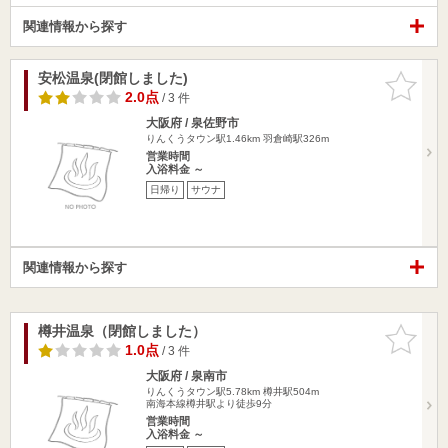
関連情報から探す
安松温泉(閉館しました)
お気に入
りに追加
2.0点
/ 3 件
大阪府 / 泉佐野市
りんくうタウン駅1.46km
羽倉崎駅326m
営業時間
入浴料金 ～
日帰り
サウナ
関連情報から探す
樽井温泉（閉館しました）
お気に入
りに追加
1.0点
/ 3 件
大阪府 / 泉南市
りんくうタウン駅5.78km
樽井駅504m
南海本線樽井駅より徒歩9分
営業時間
入浴料金 ～