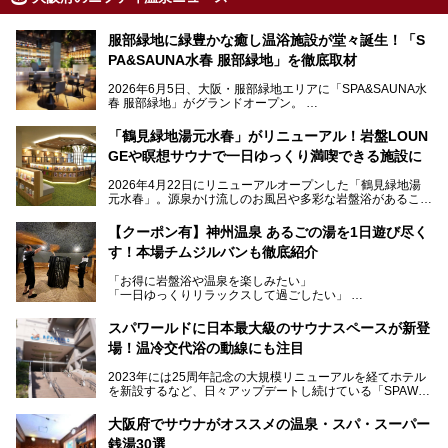
服部緑地に緑豊かな癒し温浴施設が堂々誕生！「S
PA&SAUNA水春 服部緑地」を徹底取材
2026年6月5日、大阪・服部緑地エリアに「SPA&SAUNA水
春 服部緑地」がグランドオープン。
当初の計画から約5年の時を経て誕生した本施設は、温泉・
「鶴見緑地湯元水春」がリニューアル！岩盤LOUN
サウナ・岩盤浴・フィットネス・ラウンジ・レストランなど
GEや瞑想サウナで一日ゆっくり満喫できる施設に
を融合した、これまでの“水春”のイメージをさらに進化させ
た大型ウェルネス施設です。
2026年4月22日にリニューアルオープンした「鶴見緑地湯
元水春」。源泉かけ流しのお風呂や多彩な岩盤浴があること
今回はオープン前の内覧会に参加し、館内のこだわりポイン
で人気の施設ですが、リニューアルを経てこれまで以上
トを徹底取材してきました。
に“一日中くつろげる場所”としてパワーアップしています。
サウナー注目の3種のサウナや160cmの深水風呂、没入感の
【クーポン有】神州温泉 あるごの湯を1日遊び尽く
高い岩盤浴エリア、日本最大の台数を誇る最新AIフィットネ
す！本場チムジルバンも徹底紹介
今回のリニューアルでは、新たに登場した瞑想サウナをはじ
スマシンなど、見どころ満載の館内を詳しくご紹介します。
め、岩盤浴エリアや休憩スペースの充実、レストランなど、
「お得に岩盤浴や温泉を楽しみたい」
見どころが盛りだくさん。日常の疲れを癒やしたい方はもち
「一日ゆっくりリラックスして過ごしたい」
ろん、休日にゆったり過ごしたい方にもぴったりの内容とな
そんな方におすすめなのが、クーポンを使ってお得に長時間
っています。
利用できる「神州温泉 あるごの湯」です。
スパワールドに日本最大級のサウナスペースが新登
本記事では、そんなリニューアル後の注目ポイントを詳しく
場！温冷交代浴の動線にも注目
あるごの湯は、大阪府豊中市にある日帰り温浴施設で、阪急
紹介します。これから「鶴見緑地湯元水春」に訪れる方や、
宝塚線「三国駅」から徒歩約10分とアクセスも良好です。
より満足度の高い過ごし方をしたい方はぜひお読みくださ
2023年には25周年記念の大規模リニューアルを経てホテル
チムジルバン（岩盤浴）を中心に、発汗・リラックス・漫画
い。
を新設するなど、日々アップデートし続けている「SPAWO
タイムまで満喫できる長時間滞在型の施設なので、一日中ゆ
RLD HOTEL＆RESORT」（以下スパワールド）。
ったりと過ごしたいときにおすすめ。大うちわやタオルによ
そんなスパワールドが2025年11月15日（土）に、新たな浴
る迫力ある熱波パフォーマンスも毎日行われており、“とと
大阪府でサウナがオススメの温泉・スパ・スーパー
室や日本最大級140人収容の大規模サウナを携えてリニュー
のう”体験をしっかり楽しめるのもポイントです。
銭湯30選
アルオープン！浴室である4F・6Fそれぞれにリニューアル