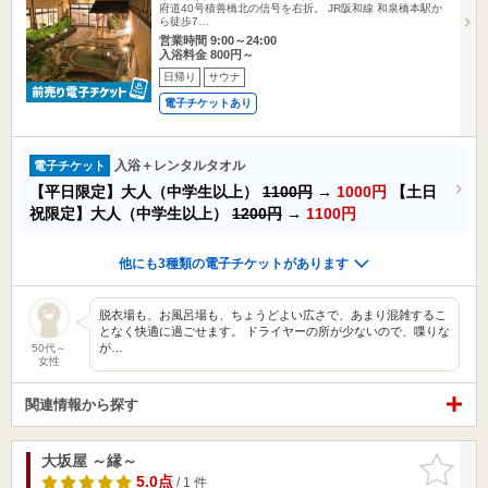
府道40号積善橋北の信号を右折。 JR阪和線 和泉橋本駅か
ら徒歩7…
営業時間 9:00～24:00
入浴料金 800円～
日帰り
サウナ
電子チケットあり
入浴＋レンタルタオル
電子チケット
【平日限定】大人（中学生以上）
1100円
→
1000円
【土日
祝限定】大人（中学生以上）
1200円
→
1100円
他にも3種類の電子チケットがあります
脱衣場も、お風呂場も、ちょうどよい広さで、あまり混雑するこ
となく快適に過ごせます。 ドライヤーの所が少ないので、喋りな
が…
50代～
女性
関連情報から探す
大坂屋 ～縁～
お気に入
りに追加
5.0点
/ 1 件