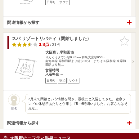
日帰り
サウナ
関連情報から探す
スパ リゾートリバティ（閉館しました）
お気に入
りに追加
3.8点
/ 31 件
大阪府 / 岸和田市
りんくうタウン駅9.46km
和泉大宮駅953m
南海本線 岸和田駅より徒歩20分、またはJR阪和線 東岸和
田駅より無…
営業時間
入浴料金 ～
日帰り
宿泊
サウナ
2月末で閉鎖という情報を聞き、最後にと入浴してきた。健康ラ
ンドの休憩所あたりと併用して5～6時間いました。お客さんはそ
れな…
匿名
関連情報から探す
大阪府のニフティ温泉ニュース