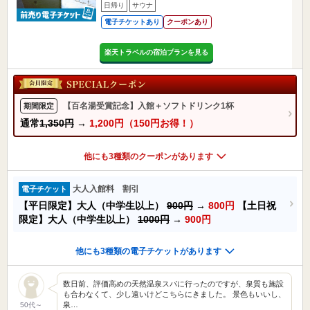
日帰り
サウナ
電子チケットあり
クーポンあり
楽天トラベルの宿泊プランを見る
【百名湯受賞記念】入館＋ソフトドリンク1杯
期間限定
通常
1,350円
→
1,200円（150円お得！）
他にも3種類のクーポンがあります
大人入館料 割引
電子チケット
【平日限定】大人（中学生以上）
900円
→
800円
【土日祝
限定】大人（中学生以上）
1000円
→
900円
他にも3種類の電子チケットがあります
数日前、評価高めの天然温泉スパに行ったのですが、泉質も施設
も合わなくて、少し遠いけどこちらにきました。 景色もいいし、
泉…
50代～