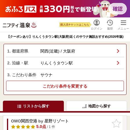
購入済チケットはこちら
ログイン
履歴
メニュー
【クーポンあり】りんくうタウン駅(大阪府)近くのサウナ施設おすすめ(2026年版)
1. 都道府県
関西(近畿) / 大阪府
2. 沿線・駅
りんくうタウン駅
3. こだわり条件
サウナ
こだわり条件を変更する
リストから探す
地図から探す
OMO関西空港 by 星野リゾート
お気に入
りに追加
5.0点
/ 1 件