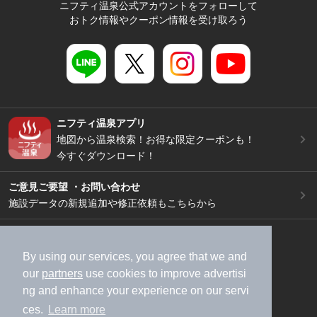
ニフティ温泉公式アカウントをフォローして
おトク情報やクーポン情報を受け取ろう
ニフティ温泉アプリ
地図から温泉検索！お得な限定クーポンも！
今すぐダウンロード！
ご意見ご要望 ・お問い合わせ
施設データの新規追加や修正依頼もこちらから
スマートフォン
/
PC
加盟店募集（資料請求）
広告出稿のご案内
By using our services, you agree that we and
our
partners
use cookies to improve advertisi
利用規約
ライフスタイルMEMBERS+規約
ng and enhance your experience on our servi
特定商取引法に基づく表記
ヘルプ
採用情報
ces.
Learn more
運営会社
個人情報保護ポリシー