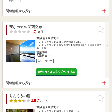
女性
関連情報から探す
変なホテル 関西空港
お気に入
りに追加
-点
/ 0 件
大阪府 / 泉佐野市
りんくうタウン駅498m
泉佐野駅1.73km
りんくうタウン駅より徒歩9分◆阪神高速4号湾岸線泉佐野
南ICより15…
営業時間
入浴料金 ～
宿泊
サウナ
楽天トラベルの宿泊プランを見る
関連情報から探す
りんくうの湯
お気に入
りに追加
3.5点
/ 33 件
大阪府 / 泉佐野市
りんくうタウン駅649m
羽倉崎駅876m