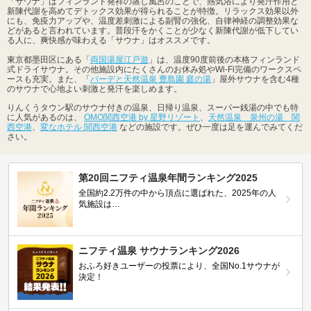
「サウナ」はフィンランド発祥の蒸し風呂のことで、熱気浴により発汗作用と
新陳代謝を高めてデトックス効果が得られることが特徴。リラックス効果以外
にも、免疫力アップや、温度差刺激による副腎の強化、自律神経の調整効果な
どがあると言われています。普段汗をかくことが少なく新陳代謝が低下してい
る人に、爽快感が味わえる「サウナ」はオススメです。
東京都墨田区にある「
両国湯屋江戸遊
」は、温度90度前後の本格フィンランド
式ドライサウナ。その他施設内にたくさんのお休み処やWi-Fi完備のワークスペ
ースも充実。また、「
バーデと天然温泉 豊島園 庭の湯
」屋外サウナを含む4種
のサウナで心地よい刺激と発汗を楽しめます。
りんくうタウン駅のサウナ付きの温泉、日帰り温泉、スーパー銭湯の中でも特
に人気があるのは、
OMO関西空港 by 星野リゾート
、
天然温泉 泉州の湯 関
西空港
、
変なホテル 関西空港
などの施設です。ぜひ一度は足を運んでみてくだ
さい。
第20回ニフティ温泉年間ランキング2025
全国約2.2万件の中から頂点に選ばれた、2025年の人
気施設は…
ニフティ温泉 サウナランキング2026
おふろ好きユーザーの投票により、全国No.1サウナが
決定！