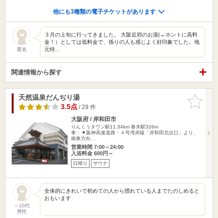
他にも3種類の電子チケットがあります
３月の上旬に行ってきました。 大阪近郊のお湯(←ホントに高料
金！）としては低料金で、係りの人も感じよく好印象でした。地
元特…
匿名
関連情報から探す
天然温泉だんぢり湯
お気に入
りに追加
3.5点
/ 29 件
大阪府 / 岸和田市
りんくうタウン駅11.34km
春木駅326m
車： ◾️ 阪神高速道路・４号湾岸線「岸和田北出口」より、
南東方向…
営業時間 7:00～24:00
入浴料金 600円～
日帰り
サウナ
全体的にきれいで初めての人から慣れている人までたのしめると
おもいます
～10代
男性