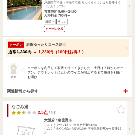
JR関西空港線・南海空港線 りんくうタウンより徒歩すぐ
（りんくうプレ…
営業時間 9:00～24:00
入浴料金 700円～
日帰り
サウナ
クーポンあり
岩盤ゆったりコース割引
クーポン
通常
1,330円
→
1,230円（100円お得！）
クーポンを利用して家族で行ってきました。土日は７時からオー
プン。アウトレットに近いのでそこが開店するまで施設を利用！
お湯は…
匿名
関連情報から探す
なごみ湯
お気に入
りに追加
2.5点
/ 5 件
大阪府 / 泉佐野市
りんくうタウン駅770m
泉佐野駅846m
りんくうタウン駅から徒歩10分 南海泉佐野駅から徒歩12
分