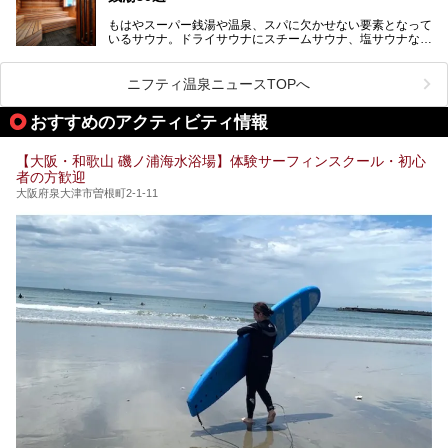
が施されており、その総工費はなんと13.5億円！
さらに館内でくつろぐだけでなく、隣接するビルにはカラオ
もはやスーパー銭湯や温泉、スパに欠かせない要素となって
大規模リニューアルの全容を確認すべく、リニューアルプレ
ケやボウリングといった遊び場もあり、友人同士やカップル
いるサウナ。ドライサウナにスチームサウナ、塩サウナな
オープンイベントに行ってきました！今回はそのリニューア
で“遊び+癒し”の一日を過ごすのにもぴったり。
ど、いくつか異なるタイプが楽しめたり、水風呂や外気浴ス
ル部分の概要をお届けします。
ペース、ロウリュウなど、心ゆくまで楽しむためのサービス
今回は、あるごの湯を訪問し、チムジルバンやお風呂、食事
が充実した施設も多くみられます。
ニフティ温泉ニュースTOPへ
処にいたるまで魅力をたっぷり堪能してきたので、その全容
を詳しく紹介します！
今回はそんなサウナにこだわった、大阪府内のオススメ温
おすすめのアクティビティ情報
泉・銭湯・スパを30件紹介したいと思います！
【大阪・和歌山 磯ノ浦海水浴場】体験サーフィンスクール・初心
者の方歓迎
大阪府泉大津市曽根町2-1-11