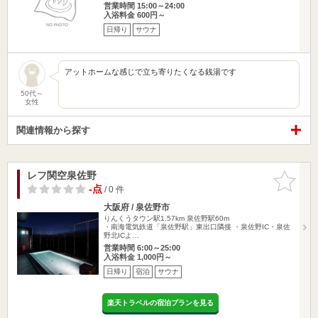
営業時間 15:00～24:00
入浴料金 600円～
日帰り
サウナ
アットホームな感じで立ち寄りたくなる銭湯です
50代～
女性
関連情報から探す
レフ関空泉佐野
お気に入
りに追加
-点
/ 0 件
大阪府 / 泉佐野市
りんくうタウン駅1.57km
泉佐野駅60m
・南海電気鉄道「泉佐野駅」東出口隣接 ・泉佐野IC・泉佐
野北ICよ…
営業時間 6:00～25:00
入浴料金 1,000円～
日帰り
宿泊
サウナ
楽天トラベルの宿泊プランを見る