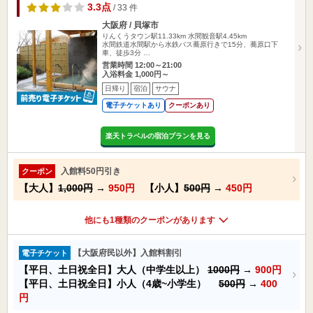
3.3点
/ 33 件
大阪府 / 貝塚市
りんくうタウン駅11.33km
水間観音駅4.45km
水間鉄道水間駅から水鉄バス蕎原行きで15分、蕎原口下
車、徒歩3分 …
営業時間 12:00～21:00
入浴料金 1,000円～
日帰り
宿泊
サウナ
電子チケットあり
クーポンあり
楽天トラベルの宿泊プランを見る
入館料50円引き
クーポン
【大人】
1,000円
→
950円
【小人】
500円
→
450円
他にも1種類のクーポンがあります
【大阪府民以外】入館料割引
電子チケット
【平日、土日祝全日】大人（中学生以上）
1000円
→
900円
【平日、土日祝全日】小人（4歳~小学生）
500円
→
400
円