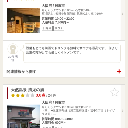
大阪府 / 貝塚市
りんくうタウン駅6.95km
石才駅349m
石才駅より徒歩7分 阪和道 貝塚ICより車で10分
営業時間 10:00～22:00
入浴料金 7,500円～
日帰り
サウナ
設備もとても綺麗でドリンクも無料でサウナも最高です。 何より
店主の方がとても優しくイケメンです。
30代 男
性
関連情報から探す
天然温泉 清児の湯
お気に入
りに追加
3.0点
/ 24 件
大阪府 / 貝塚市
りんくうタウン駅6.98km
清児駅261m
・車： ◾️国道26号線（第二阪和国道）畠中2丁目（トイザ
ラス前）…
営業時間 0:00～24:00
入浴料金 600円～