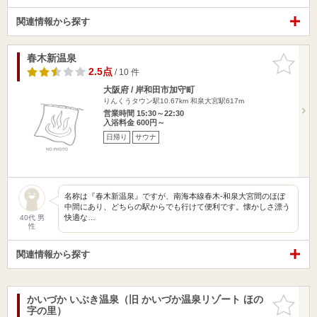
関連情報から探す
春木新温泉
お気に入
りに追加
2.5点
/ 10 件
大阪府 / 岸和田市加守町
りんくうタウン駅10.67km
和泉大宮駅617m
営業時間 15:30～22:30
入浴料金 600円～
日帰り
サウナ
名称は『春木新温泉』ですが、南海本線春木-和泉大宮間のほぼ
中間にあり、どちらの駅からでも行けて便利です。懐かしさ漂う
快適な…
40代 男
性
関連情報から探す
かいづか いぶき温泉（旧 かいづか温泉リゾート ほの
お気に入
字の里）
りに追加