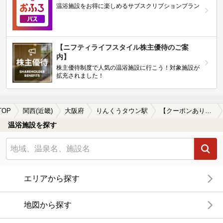
温浴施設をお得に楽しめるサブスクリプションプラン
【ニフティライフスタイル株主優待のご案
内】
株主優待制度で人気の温浴施設に行こう！対象施設が
拡充されました！
TOP
関西(近畿)
大阪府
りんくうタウン駅
【クーポンあり】りんくうタウン駅近くのサウナ施設おすすめ(2026年版)
温浴施設を探す
エリアから探す
地図から探す