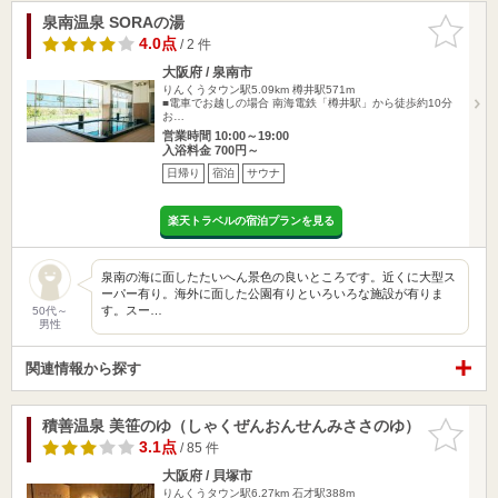
泉南温泉 SORAの湯
お気に入
りに追加
4.0点
/ 2 件
大阪府 / 泉南市
りんくうタウン駅5.09km
樽井駅571m
■電車でお越しの場合 南海電鉄「樽井駅」から徒歩約10分
お…
営業時間 10:00～19:00
入浴料金 700円～
日帰り
宿泊
サウナ
楽天トラベルの宿泊プランを見る
泉南の海に面したたいへん景色の良いところです。近くに大型ス
ーパー有り。海外に面した公園有りといろいろな施設が有りま
す。スー…
50代～
男性
関連情報から探す
積善温泉 美笹のゆ（しゃくぜんおんせんみささのゆ）
お気に入
りに追加
3.1点
/ 85 件
大阪府 / 貝塚市
りんくうタウン駅6.27km
石才駅388m