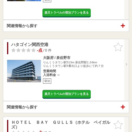
楽天トラベルの宿泊プランを見る
関連情報から探す
ハタゴイン関西空港
お気に入
りに追加
-点
/ 0 件
大阪府 / 泉佐野市
りんくうタウン駅513m
泉佐野駅1.24km
りんくうタウン駅5番出口より徒歩にて約７分
営業時間
入浴料金 ～
宿泊
楽天トラベルの宿泊プランを見る
関連情報から探す
ＨＯＴＥＬ ＢＡＹ ＧＵＬＬＳ（ホテル ベイガル
お気に入
ズ）
りに追加