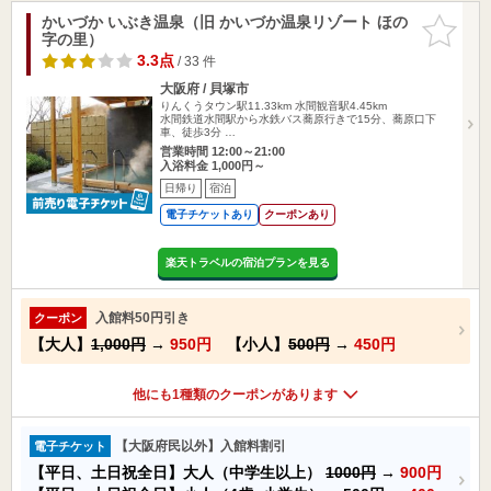
かいづか いぶき温泉（旧 かいづか温泉リゾート ほの
お気に入
字の里）
りに追加
3.3点
/ 33 件
大阪府 / 貝塚市
りんくうタウン駅11.33km
水間観音駅4.45km
水間鉄道水間駅から水鉄バス蕎原行きで15分、蕎原口下
車、徒歩3分 …
営業時間 12:00～21:00
入浴料金 1,000円～
日帰り
宿泊
電子チケットあり
クーポンあり
楽天トラベルの宿泊プランを見る
入館料50円引き
クーポン
【大人】
1,000円
→
950円
【小人】
500円
→
450円
他にも1種類のクーポンがあります
【大阪府民以外】入館料割引
電子チケット
【平日、土日祝全日】大人（中学生以上）
1000円
→
900円