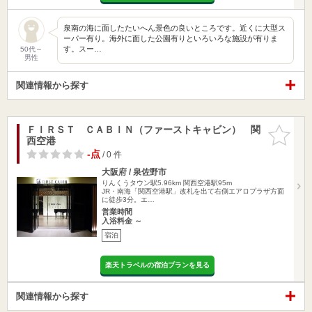
泉南の海に面したたいへん景色の良いところです。近くに大型ス
ーパー有り。海外に面した公園有りといろいろな施設が有りま
す。スー…
50代～
男性
関連情報から探す
ＦＩＲＳＴ ＣＡＢＩＮ（ファーストキャビン） 関
お気に入
西空港
りに追加
-点
/ 0 件
大阪府 / 泉佐野市
りんくうタウン駅5.96km
関西空港駅95m
JR・南海「関西空港駅」改札を出て右側エアロプラザ方面
に徒歩3分。エ…
営業時間
入浴料金 ～
宿泊
楽天トラベルの宿泊プランを見る
関連情報から探す