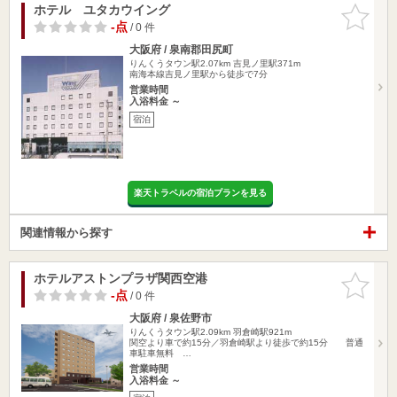
ホテル ユタカウイング
お気に入
りに追加
-点
/ 0 件
大阪府 / 泉南郡田尻町
りんくうタウン駅2.07km
吉見ノ里駅371m
南海本線吉見ノ里駅から徒歩で7分
営業時間
入浴料金 ～
宿泊
楽天トラベルの宿泊プランを見る
関連情報から探す
ホテルアストンプラザ関西空港
お気に入
りに追加
-点
/ 0 件
大阪府 / 泉佐野市
りんくうタウン駅2.09km
羽倉崎駅921m
関空より車で約15分／羽倉崎駅より徒歩で約15分 普通
車駐車無料 …
営業時間
入浴料金 ～