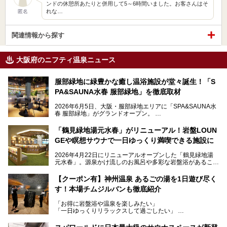
ンドの休憩所あたりと併用して5～6時間いました。お客さんはそ
れな…
匿名
関連情報から探す
大阪府のニフティ温泉ニュース
服部緑地に緑豊かな癒し温浴施設が堂々誕生！「S
PA&SAUNA水春 服部緑地」を徹底取材
2026年6月5日、大阪・服部緑地エリアに「SPA&SAUNA水
春 服部緑地」がグランドオープン。
当初の計画から約5年の時を経て誕生した本施設は、温泉・
「鶴見緑地湯元水春」がリニューアル！岩盤LOUN
サウナ・岩盤浴・フィットネス・ラウンジ・レストランなど
GEや瞑想サウナで一日ゆっくり満喫できる施設に
を融合した、これまでの“水春”のイメージをさらに進化させ
た大型ウェルネス施設です。
2026年4月22日にリニューアルオープンした「鶴見緑地湯
元水春」。源泉かけ流しのお風呂や多彩な岩盤浴があること
今回はオープン前の内覧会に参加し、館内のこだわりポイン
で人気の施設ですが、リニューアルを経てこれまで以上
トを徹底取材してきました。
に“一日中くつろげる場所”としてパワーアップしています。
サウナー注目の3種のサウナや160cmの深水風呂、没入感の
【クーポン有】神州温泉 あるごの湯を1日遊び尽く
高い岩盤浴エリア、日本最大の台数を誇る最新AIフィットネ
す！本場チムジルバンも徹底紹介
今回のリニューアルでは、新たに登場した瞑想サウナをはじ
スマシンなど、見どころ満載の館内を詳しくご紹介します。
め、岩盤浴エリアや休憩スペースの充実、レストランなど、
「お得に岩盤浴や温泉を楽しみたい」
見どころが盛りだくさん。日常の疲れを癒やしたい方はもち
「一日ゆっくりリラックスして過ごしたい」
ろん、休日にゆったり過ごしたい方にもぴったりの内容とな
そんな方におすすめなのが、クーポンを使ってお得に長時間
っています。
利用できる「神州温泉 あるごの湯」です。