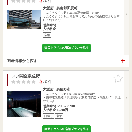
-点
/ 0 件
大阪府 / 泉南郡田尻町
りんくうタウン駅1.44km
羽倉崎駅1.03km
りんくうタウン駅よりお車にて約５分／関西空港よりお車
にて約１５分
営業時間
入浴料金 ～
宿泊
楽天トラベルの宿泊プランを見る
関連情報から探す
レフ関空泉佐野
お気に入
りに追加
-点
/ 0 件
大阪府 / 泉佐野市
りんくうタウン駅1.57km
泉佐野駅60m
・南海電気鉄道「泉佐野駅」東出口隣接 ・泉佐野IC・泉佐
野北ICよ…
営業時間 6:00～25:00
入浴料金 1,000円～
日帰り
宿泊
楽天トラベルの宿泊プランを見る