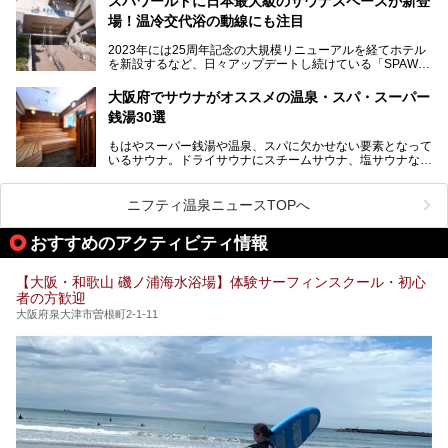
スパワールドに日本最大級のサウナスペースが新登
本記事では、そんなリニューアル後の注目ポイントを詳しく
場！温冷交代浴の動線にも注目
あるごの湯は、大阪府豊中市にある日帰り温浴施設で、阪急
紹介します。これから「鶴見緑地湯元水春」に訪れる方や、
宝塚線「三国駅」から徒歩約10分とアクセスも良好です。
より満足度の高い過ごし方をしたい方はぜひお読みくださ
2023年には25周年記念の大規模リニューアルを経てホテル
チムジルバン（岩盤浴）を中心に、発汗・リラックス・漫画
い。
を新設するなど、日々アップデートし続けている「SPAWO
タイムまで満喫できる長時間滞在型の施設なので、一日中ゆ
RLD HOTEL＆RESORT」（以下スパワールド）。
ったりと過ごしたいときにおすすめ。大うちわやタオルによ
そんなスパワールドが2025年11月15日（土）に、新たな浴
る迫力ある熱波パフォーマンスも毎日行われており、“とと
大阪府でサウナがオススメの温泉・スパ・スーパー
室や日本最大級140人収容の大規模サウナを携えてリニュー
のう”体験をしっかり楽しめるのもポイントです。
銭湯30選
アルオープン！浴室である4F・6Fそれぞれにリニューアル
が施されており、その総工費はなんと13.5億円！
さらに館内でくつろぐだけでなく、隣接するビルにはカラオ
もはやスーパー銭湯や温泉、スパに欠かせない要素となって
大規模リニューアルの全容を確認すべく、リニューアルプレ
ケやボウリングといった遊び場もあり、友人同士やカップル
いるサウナ。ドライサウナにスチームサウナ、塩サウナな
オープンイベントに行ってきました！今回はそのリニューア
で“遊び+癒し”の一日を過ごすのにもぴったり。
ど、いくつか異なるタイプが楽しめたり、水風呂や外気浴ス
ル部分の概要をお届けします。
ペース、ロウリュウなど、心ゆくまで楽しむためのサービス
今回は、あるごの湯を訪問し、チムジルバンやお風呂、食事
が充実した施設も多くみられます。
ニフティ温泉ニュースTOPへ
処にいたるまで魅力をたっぷり堪能してきたので、その全容
を詳しく紹介します！
今回はそんなサウナにこだわった、大阪府内のオススメ温
おすすめのアクティビティ情報
泉・銭湯・スパを30件紹介したいと思います！
【大阪・和歌山 磯ノ浦海水浴場】体験サーフィンスクール・初心
者の方歓迎
大阪府泉大津市曽根町2-1-11