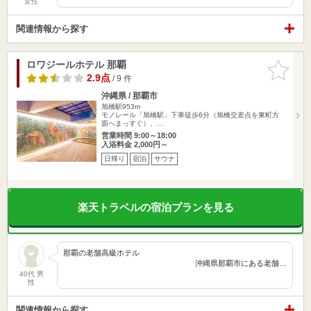
女性
関連情報から探す
ロワジールホテル 那覇
お気に入
りに追加
2.9点
/ 9 件
沖縄県 / 那覇市
旭橋駅953m
モノレール「旭橋駅」下車徒歩6分（旭橋交差点を東町方
面へまっすぐ）、…
営業時間 9:00～18:00
入浴料金 2,000円～
日帰り
宿泊
サウナ
楽天トラベルの宿泊プランを見る
那覇の老舗高級ホテル
沖縄県那覇市にある老舗…
40代 男
性
関連情報から探す