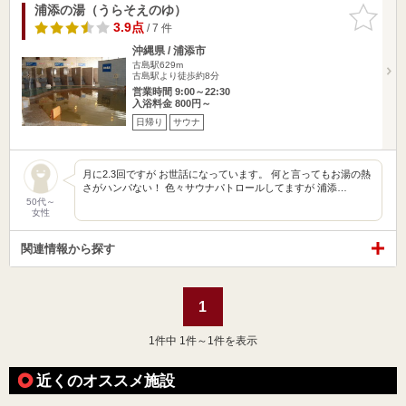
浦添の湯（うらそえのゆ）
お気に入
りに追加
3.9点
/ 7 件
沖縄県 / 浦添市
古島駅629m
古島駅より徒歩約8分
営業時間 9:00～22:30
入浴料金 800円～
日帰り
サウナ
月に2.3回ですが お世話になっています。 何と言ってもお湯の熱
さがハンパない！ 色々サウナパトロールしてますが 浦添…
50代～
女性
関連情報から探す
1
1
件中 1件～1件を表示
近くのオススメ施設