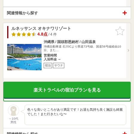
関連情報から探す
ルネッサンス オキナワリゾート
お気に入
りに追加
4.8点
/ 4 件
沖縄県 / 国頭郡恩納村 / 山田温泉
沖縄自動車道 石川ICより県道73号線、国道58号線経由10
分、また…
営業時間
入浴料金 ～
宿泊
サウナ
楽天トラベルの宿泊プランを見る
色々な良いところがあり満足です！お湯も気持ち良く施設も綺麗
でした！また行きたいな〜
～10代
男性