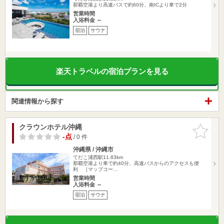
那覇空港より高速バスで約60分、南ICより車で2分
営業時間
入浴料金 ～
宿泊
サウナ
楽天トラベルの宿泊プランを見る
関連情報から探す
クラウンホテル沖縄
お気に入
りに追加
-点
/ 0 件
沖縄県 / 沖縄市
てだこ浦西駅11.83km
那覇空港より車で約40分、高速バスからのアクセスも便
利 ［マップコー…
営業時間
入浴料金 ～
宿泊
サウナ