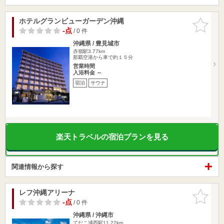
ホテルグランビューガーデン沖縄
お気に入
りに追加
-点
/ 0 件
沖縄県 / 豊見城市
赤嶺駅3.77km
那覇空港から車で約１５分
営業時間
入浴料金 ～
宿泊
サウナ
楽天トラベルの宿泊プランを見る
関連情報から探す
レフ沖縄アリーナ
お気に入
りに追加
-点
/ 0 件
沖縄県 / 沖縄市
てだこ浦西駅11.22km