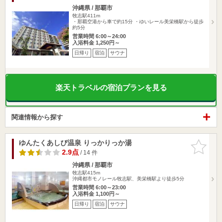
沖縄県 / 那覇市
牧志駅411m
・那覇空港から車で約15分 ・ゆいレール美栄橋駅から徒歩
約5分
営業時間 6:00～24:00
入浴料金 1,250円～
日帰り
宿泊
サウナ
楽天トラベルの宿泊プランを見る
関連情報から探す
ゆんたくあしび温泉 りっかりっか湯
お気に入
りに追加
2.9点
/ 14 件
沖縄県 / 那覇市
牧志駅415m
沖縄都市モノレール牧志駅、美栄橋駅より徒歩5分
営業時間 6:00～23:00
入浴料金 1,100円～
日帰り
宿泊
サウナ