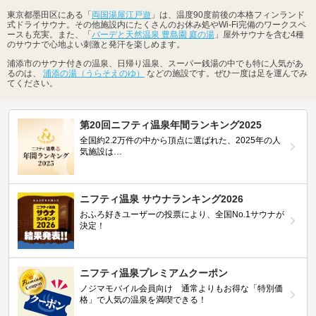
東京都墨田区にある「
両国湯屋江戸遊
」は、温度90度前後の本格フィンランド
式ドライサウナ。その他施設内にたくさんのお休み処やWi-Fi完備のワークスペ
ースも充実。また、「
バーデと天然温泉 豊島園 庭の湯
」屋外サウナを含む4種
のサウナで心地よい刺激と発汗を楽しめます。
浦添市のサウナ付きの温泉、日帰り温泉、スーパー銭湯の中でも特に人気があ
るのは、
浦添の湯（うらそえのゆ）
などの施設です。ぜひ一度は足を運んでみ
てください。
第20回ニフティ温泉年間ランキング2025
全国約2.2万件の中から頂点に選ばれた、2025年の人
気施設は…
ニフティ温泉 サウナランキング2026
おふろ好きユーザーの投票により、全国No.1サウナが
決定！
ニフティ温泉プレミアムクーポン
ノジマモバイル会員向け 通常よりもお得な「特別価
格」で人気の温泉を満喫できる！