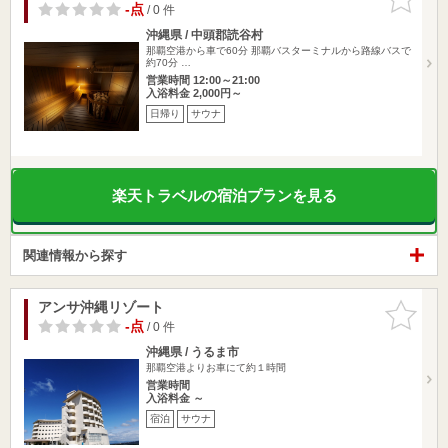
りに追加
-点
/ 0 件
沖縄県 / 中頭郡読谷村
那覇空港から車で60分 那覇バスターミナルから路線バスで
約70分 …
営業時間 12:00～21:00
入浴料金 2,000円～
日帰り
サウナ
楽天トラベルの宿泊プランを見る
関連情報から探す
アンサ沖縄リゾート
お気に入
りに追加
-点
/ 0 件
沖縄県 / うるま市
那覇空港よりお車にて約１時間
営業時間
入浴料金 ～
宿泊
サウナ