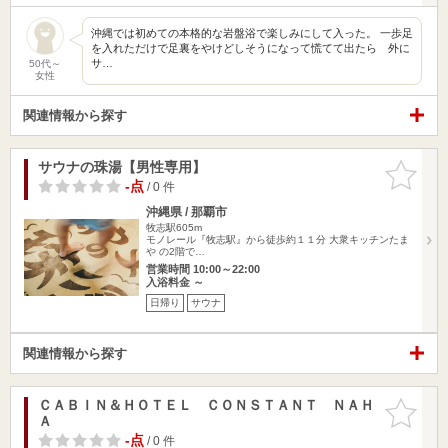
沖縄では初めての本格的な岩盤浴で楽しみにして入った。 一歩足
を入れただけで足裏をやけどしそうになって慌てて出たら 外に
サ…
50代～
女性
関連情報から探す
サウナの珠湯【男性専用】
お気に入
りに追加
-点
/ 0 件
沖縄県 / 那覇市
牧志駅605m
モノレール『牧志駅』から徒歩約１１分 大衆キッチンたま
や の2階で…
営業時間 10:00～22:00
入浴料金 ～
日帰り
サウナ
関連情報から探す
ＣＡＢＩＮ＆ＨＯＴＥＬ ＣＯＮＳＴＡＮＴ ＮＡＨ
お気に入
Ａ
りに追加
-点
/ 0 件