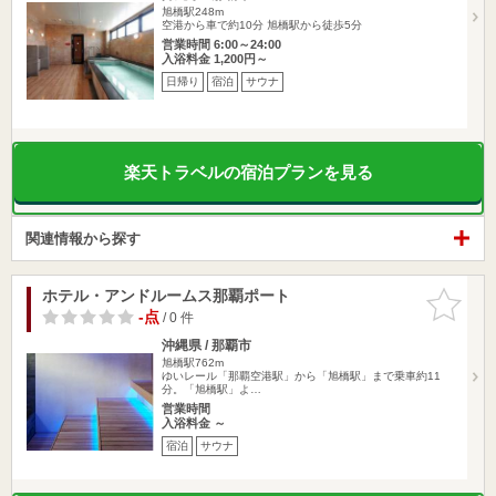
旭橋駅248m
空港から車で約10分 旭橋駅から徒歩5分
営業時間 6:00～24:00
入浴料金 1,200円～
日帰り
宿泊
サウナ
楽天トラベルの宿泊プランを見る
関連情報から探す
ホテル・アンドルームス那覇ポート
お気に入
りに追加
-点
/ 0 件
沖縄県 / 那覇市
旭橋駅762m
ゆいレール「那覇空港駅」から「旭橋駅」まで乗車約11
分。「旭橋駅」よ…
営業時間
入浴料金 ～
宿泊
サウナ