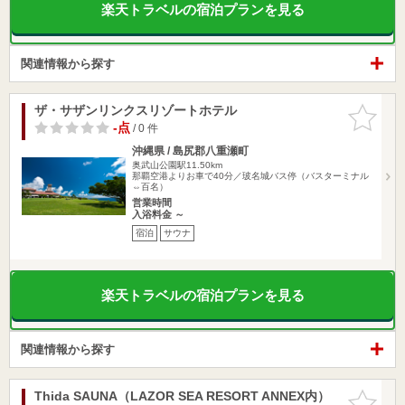
楽天トラベルの宿泊プランを見る
関連情報から探す
ザ・サザンリンクスリゾートホテル
お気に入
りに追加
-点
/ 0 件
沖縄県 / 島尻郡八重瀬町
奥武山公園駅11.50km
那覇空港よりお車で40分／玻名城バス停（バスターミナル
⇔百名）
営業時間
入浴料金 ～
宿泊
サウナ
楽天トラベルの宿泊プランを見る
関連情報から探す
Thida SAUNA（LAZOR SEA RESORT ANNEX内）
お気に入