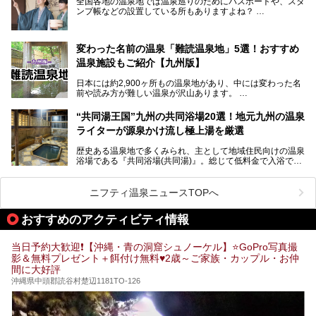
全国各地の温泉地では温泉巡りのためにパスポートや、スタ
そんな沖縄県のスーパー銭湯には、ホテル併設などリゾート
ンプ帳などの設置している所もありますよね？
と同時に楽しめる施設が多くあります。日帰りでも旅行気分
その中でも九州には、九州各県の有名な温泉地を巡るための
を味わえる、沖縄のスーパー銭湯をご紹介します。
「九州八十八湯めぐり」があるんです。
九州を回って歩くのはなかなか大変ですが、九州で温泉好き
変わった名前の温泉「難読温泉地」5選！おすすめ
な方ならぜひ参加してみたいスタンプラリーでしょう。
温泉施設もご紹介【九州版】
日本には約2,900ヶ所もの温泉地があり、中には変わった名
前や読み方が難しい温泉が沢山あります。
そこで日本各地にある「難読温泉地」を、地域ごとにクイズ
“共同湯王国”九州の共同浴場20選！地元九州の温泉
形式でご紹介。第５回目(最終回)である今回は、九州地方の
ライターが源泉かけ流し極上湯を厳選
難読温泉地をピックアップしました。
また、各温泉地のおすすめ温泉施設も併せてご紹介します。
歴史ある温泉地で多くみられ、主として地域住民向けの温泉
浴場である『共同浴場(共同湯)』。総じて低料金で入浴で
いくつ読めるか、ぜひチャレンジしてみて下さいね！
き、観光的側面よりも生活のためのお風呂の要素が強い点が
特徴です。
共同浴場は全国各地の温泉地にありますが、特に九州地方は
ニフティ温泉ニュースTOPへ
共同湯文化が古くから発展し、質・量ともに大変充実。九州
は“共同湯王国”といっても決して過言では無いでしょう。
おすすめのアクティビティ情報
今回は地元在住の九州の温泉ライターである筆者が過去入浴
した中から、源泉かけ流しと泉質の良さにこだわって九州の
共同浴場を20施設厳選。入浴マナーを守りながら、ぜひ湯
当日予約大歓迎❗【沖縄・青の洞窟シュノーケル】⭐GoPro写真撮
めぐりの参考にされてみて下さい！
影＆無料プレゼント＋餌付け無料♥️2歳～ご家族・カップル・お仲
間に大好評
沖縄県中頭郡読谷村楚辺1181TO-126