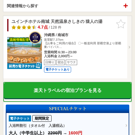
関連情報から探す
ユインチホテル南城 天然温泉さしきの 猿人の湯
お気に入
りに追加
4.7点
/ 128 件
沖縄県 / 南城市
首里駅7.37km
【お車をご利用の場合】 〇一般道利用 那覇空港より那覇
東バイパス…
営業時間 6:30～23:00
入浴料金 2,000円～
日帰り
宿泊
サウナ
電子チケットあり
楽天トラベルの宿泊プランを見る
期間限定
電子チケット
入浴料割引（タオル付 入湯税込）
大人（中学生以上）
2200円
→
1600円