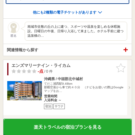
他にも2種類の電子チケットがあります
南城市佐敷の丘の上に建つ、スポーツや温泉を楽しめる休暇施
設。日曜日の午後、日帰り入浴して来ました。ホテル手前に建つ
温泉棟の…
匿名
関連情報から探す
エンズマリーナイン・ライカム
お気に入
りに追加
-点
/ 0 件
沖縄県 / 中頭郡北中城村
てだこ浦西駅9.48km
那覇空港から車で約４０分 （ナビをお使いの際はGoogle
マップをお…
営業時間
入浴料金 ～
宿泊
サウナ
楽天トラベルの宿泊プランを見る