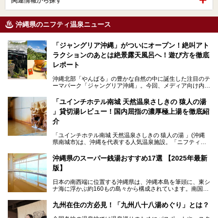
関連情報から探す
沖縄県のニフティ温泉ニュース
「ジャングリア沖縄」がついにオープン！絶叫アト
ラクションのあとは絶景露天風呂へ！遊び方を徹底
レポート
沖縄北部「やんばる」の豊かな自然の中に誕生した注目のテ
ーマパーク「ジャングリア沖縄」。今回、メディア向け内覧
会に参加する機会をいただきました！この記事では、ジャン
グリアの全貌をお届けすべく、見どころや料金、アクセス方
「ユインチホテル南城 天然温泉さしきの 猿人の湯
法まで徹底解説していきます。
」貸切湯レビュー！国内屈指の濃厚極上湯を徹底紹
介
「ユインチホテル南城 天然温泉さしきの 猿人の湯 」(沖縄
県南城市)は、沖縄を代表する人気温泉施設。「ニフティ温
泉 年間ランキング 2024」の九州・沖縄エリア総合にて第1
位を獲得し、平日・土日にかかわらず多くの常連客や温泉フ
沖縄県のスーパー銭湯おすすめ17選 【2025年最新
ァンが訪れます。
版】
とりわけ貸切湯はお湯の良さに定評があり、コアな温泉ファ
日本の南西端に位置する沖縄県は、沖縄本島を筆頭に、東シ
ンに注目される存在。今回は貸切湯にスポットを当て、その
ナ海に浮かぶ約160もの島々から構成されています。南国な
魅力を徹底解説します。
らではの温暖な気候、カラフルな魚が泳ぐ美しい海、手付か
ずの豊かな自然、独自の歴史や文化など、多くの人を惹きつ
九州在住の方必見！「九州八十八湯めぐり」とは？
けてやまない魅力あふれる観光県です。