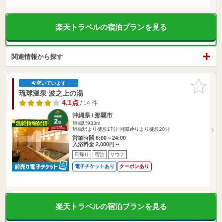
楽天トラベルの宿泊プランを見る
関連情報から探す
お気に入
今空いています
りに追加
琉球温泉 波之上の湯
4.1点
/ 14 件
沖縄県 / 那覇市
旭橋駅933m
旭橋駅より徒歩17分 国際通りより徒歩20分
営業時間 6:00～24:00
入浴料金 2,000円～
日帰り
宿泊
サウナ
電子チケットあり
クーポンあり
楽天トラベルの宿泊プランを見る