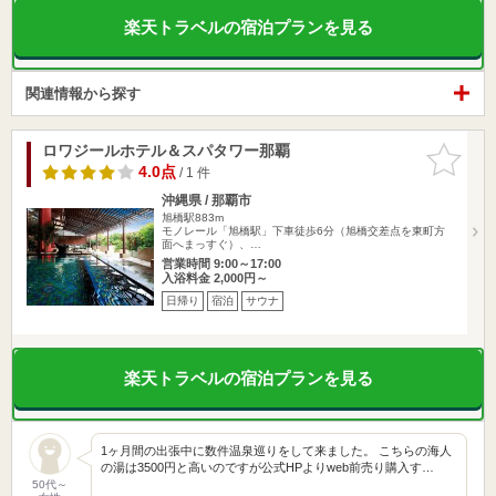
楽天トラベルの宿泊プランを見る
関連情報から探す
ロワジールホテル＆スパタワー那覇
お気に入
りに追加
4.0点
/ 1 件
沖縄県 / 那覇市
旭橋駅883m
モノレール「旭橋駅」下車徒歩6分（旭橋交差点を東町方
面へまっすぐ）、…
営業時間 9:00～17:00
入浴料金 2,000円～
日帰り
宿泊
サウナ
楽天トラベルの宿泊プランを見る
1ヶ月間の出張中に数件温泉巡りをして来ました。 こちらの海人
の湯は3500円と高いのですが公式HPよりweb前売り購入す…
50代～