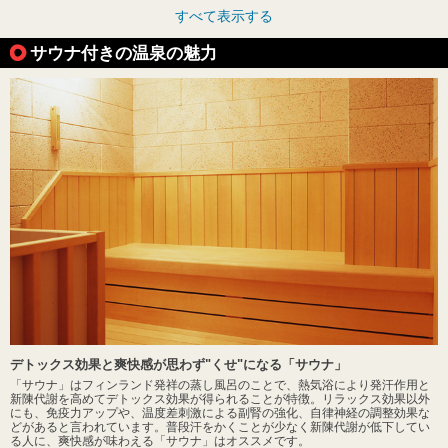
すべて表示する
サウナ付きの温泉の魅力
デトックス効果と爽快感が思わず"くせ"になる「サウナ」
「サウナ」はフィンランド発祥の蒸し風呂のことで、熱気浴により発汗作用と
新陳代謝を高めてデトックス効果が得られることが特徴。リラックス効果以外
にも、免疫力アップや、温度差刺激による副腎の強化、自律神経の調整効果な
どがあると言われています。普段汗をかくことが少なく新陳代謝が低下してい
る人に、爽快感が味わえる「サウナ」はオススメです。