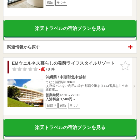
宿泊
サウナ
楽天トラベルの宿泊プランを見る
関連情報から探す
EMウェルネス暮らしの発酵ライフスタイルリゾート
お気に入
りに追加
-点
/ 0 件
沖縄県 / 中頭郡北中城村
てだこ浦西駅8.93km
(1)路線バスをご利用の場合 那覇空港より113番具志川空港
線乗車…
営業時間 6:30～22:00
入浴料金 1,500円～
日帰り
宿泊
サウナ
楽天トラベルの宿泊プランを見る