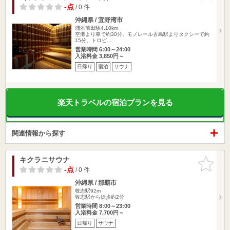
-点
/ 0 件
沖縄県 / 宜野湾市
浦添前田駅4.10km
空港より車で約30分。モノレール古島駅よりタクシーで約
15分。トロピ…
営業時間 6:00～24:00
入浴料金 3,850円～
日帰り
宿泊
サウナ
楽天トラベルの宿泊プランを見る
関連情報から探す
キクラニサウナ
お気に入
りに追加
-点
/ 0 件
沖縄県 / 那覇市
牧志駅92m
牧志駅から徒歩約2分
営業時間 8:00～23:00
入浴料金 7,700円～
日帰り
サウナ