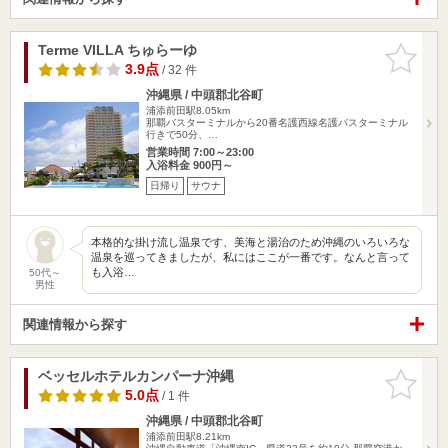
Terme VILLA ちゅらーゆ
お気に入
りに追加
3.9点
/ 32 件
沖縄県 / 中頭郡北谷町
浦添前田駅8.05km
那覇バスターミナルから20番名護西線名護バスターミナル
行きで50分、…
営業時間 7:00～23:00
入浴料金 900円～
日帰り
サウナ
本格的な掛け流し温泉です、美海と湯治のため沖縄のいろいろな
温泉を巡ってきましたが、私にはここが一番です。なんと言って
も入浴…
50代～
男性
関連情報から探す
ベッセルホテルカンパーナ沖縄
お気に入
りに追加
5.0点
/ 1 件
沖縄県 / 中頭郡北谷町
浦添前田駅8.21km