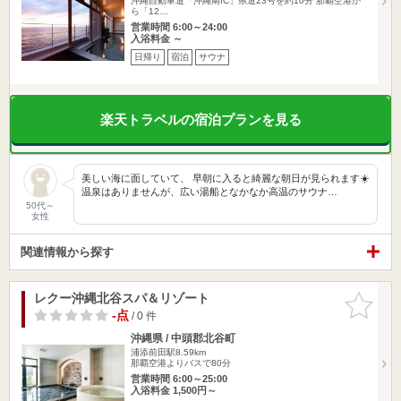
沖縄自動車道「沖縄南IC」県道23号を約10分 那覇空港か
ら「12…
営業時間 6:00～24:00
入浴料金 ～
日帰り
宿泊
サウナ
楽天トラベルの宿泊プランを見る
美しい海に面していて、 早朝に入ると綺麗な朝日が見られます☀️
温泉はありませんが、広い湯船となかなか高温のサウナ…
50代～
女性
関連情報から探す
レクー沖縄北谷スパ＆リゾート
お気に入
りに追加
-点
/ 0 件
沖縄県 / 中頭郡北谷町
浦添前田駅8.59km
那覇空港よりバスで80分
営業時間 6:00～25:00
入浴料金 1,500円～