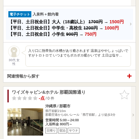
入泉料＋館内着
電子チケット
【平日、土日祝全日】大人（18歳以上）
1700円
→
1500円
【平日、土日祝全日】中学生・高校生
1200円
→
1000円
【平日、土日祝全日】小学生
900円
→
750円
入り口に熱帯魚の水槽があり癒されます 温泉はややしょっぱいで
すがトロトロで いつまでもポカポカ暖かいです 土日は塩サ…
30代 女
性
関連情報から探す
ワイズキャビン&ホテル 那覇国際通り
お気に入
りに追加
-点
/ 0 件
沖縄県 / 那覇市
県庁前駅210m
那覇空港からゆいレール「県庁前駅」より徒歩3分
営業時間 5:00～24:00
入浴料金 800円～
日帰り
宿泊
サウナ