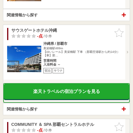
関連情報から探す
サウスゲートホテル沖縄
お気に入
りに追加
-点
/ 0 件
沖縄県 / 那覇市
美栄橋駅489m
【ゆいレール】美栄橋駅 下車 （那覇空港駅から約14分）
【車】那…
営業時間
入浴料金 ～
宿泊
サウナ
楽天トラベルの宿泊プランを見る
関連情報から探す
COMMUNITY ＆ SPA 那覇セントラルホテル
お気に入
りに追加
-点
/ 0 件