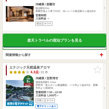
沖縄県 / 那覇市
牧志駅622m
那覇空港より車で20分 ゆいレール牧志駅から徒歩8分
営業時間
入浴料金 ～
宿泊
サウナ
楽天トラベルの宿泊プランを見る
関連情報から探す
エナジック天然温泉アロマ
お気に入
りに追加
4.3点
/ 21 件
沖縄県 / 宜野湾市
浦添前田駅5.11km
宜野湾「老人ホーム愛誠園前」バス停より徒歩5分。那覇
市内より国道58…
営業時間 7:00～22:00
入浴料金 1,500円～
日帰り
サウナ
電子チケットあり