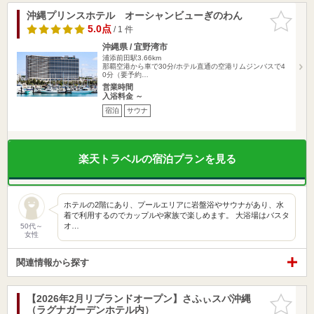
沖縄プリンスホテル オーシャンビューぎのわん
お気に入
りに追加
5.0点
/ 1 件
沖縄県 / 宜野湾市
浦添前田駅3.66km
那覇空港から車で30分/ホテル直通の空港リムジンバスで4
0分（要予約…
営業時間
入浴料金 ～
宿泊
サウナ
楽天トラベルの宿泊プランを見る
ホテルの2階にあり、プールエリアに岩盤浴やサウナがあり、水
着で利用するのでカップルや家族で楽しめます。 大浴場はバスタ
オ…
50代～
女性
関連情報から探す
【2026年2月リブランドオープン】さふぃスパ沖縄
お気に入
（ラグナガーデンホテル内）
りに追加