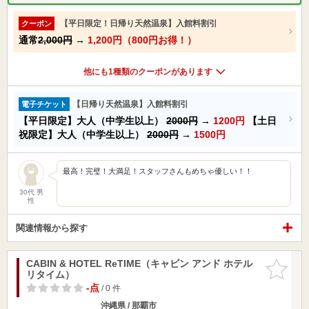
【平日限定！日帰り天然温泉】入館料割引
クーポン
通常
2,000円
→
1,200円（800円お得！）
他にも1種類のクーポンがあります
【日帰り天然温泉】入館料割引
電子チケット
【平日限定】大人（中学生以上）
2000円
→
1200円
【土日
祝限定】大人（中学生以上）
2000円
→
1500円
最高！完璧！大満足！スタッフさんもめちゃ優しい！！
30代 男
性
関連情報から探す
CABIN & HOTEL ReTIME（キャビン アンド ホテル
お気に入
リタイム）
りに追加
-点
/ 0 件
沖縄県 / 那覇市