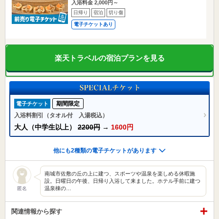
入浴料金 2,000円～
日帰り
宿泊
切り傷
電子チケットあり
楽天トラベルの宿泊プランを見る
期間限定
電子チケット
入浴料割引（タオル付 入湯税込）
大人（中学生以上）
2200円
→
1600円
他にも2種類の電子チケットがあります
南城市佐敷の丘の上に建つ、スポーツや温泉を楽しめる休暇施
設。日曜日の午後、日帰り入浴して来ました。ホテル手前に建つ
温泉棟の…
匿名
関連情報から探す