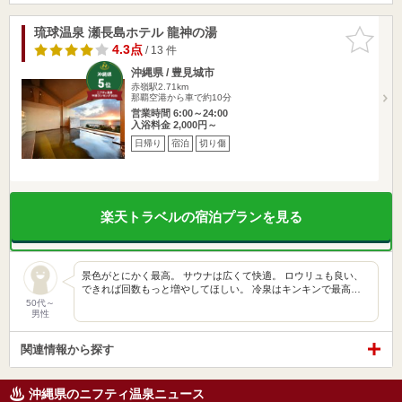
琉球温泉 瀬長島ホテル 龍神の湯
お気に入
りに追加
4.3点
/ 13 件
沖縄県 / 豊見城市
赤嶺駅2.71km
那覇空港から車で約10分
営業時間 6:00～24:00
入浴料金 2,000円～
日帰り
宿泊
切り傷
楽天トラベルの宿泊プランを見る
景色がとにかく最高。 サウナは広くて快適。 ロウリュも良い、
できれば回数もっと増やしてほしい。 冷泉はキンキンで最高…
50代～
男性
関連情報から探す
沖縄県のニフティ温泉ニュース