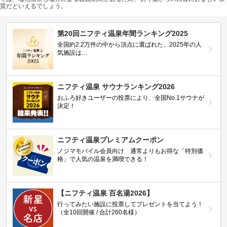
質だといえるでしょう。
第20回ニフティ温泉年間ランキング2025
全国約2.2万件の中から頂点に選ばれた、2025年の人
気施設は…
ニフティ温泉 サウナランキング2026
おふろ好きユーザーの投票により、全国No.1サウナが
決定！
ニフティ温泉プレミアムクーポン
ノジマモバイル会員向け 通常よりもお得な「特別価
格」で人気の温泉を満喫できる！
【ニフティ温泉 百名湯2026】
行ってみたい施設に投票してプレゼントを当てよう！
（全10回開催 / 合計260名様）