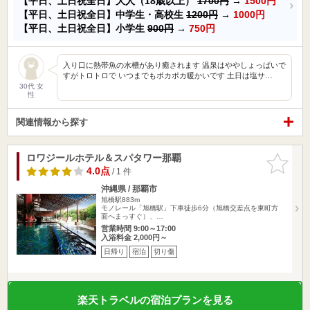
【平日、土日祝全日】大人（18歳以上）
1700円
→
1500円
【平日、土日祝全日】中学生・高校生
1200円
→
1000円
【平日、土日祝全日】小学生
900円
→
750円
入り口に熱帯魚の水槽があり癒されます 温泉はややしょっぱいで
すがトロトロで いつまでもポカポカ暖かいです 土日は塩サ…
30代 女
性
関連情報から探す
ロワジールホテル＆スパタワー那覇
お気に入
りに追加
4.0点
/ 1 件
沖縄県 / 那覇市
旭橋駅883m
モノレール「旭橋駅」下車徒歩6分（旭橋交差点を東町方
面へまっすぐ）、…
営業時間 9:00～17:00
入浴料金 2,000円～
日帰り
宿泊
切り傷
楽天トラベルの宿泊プランを見る