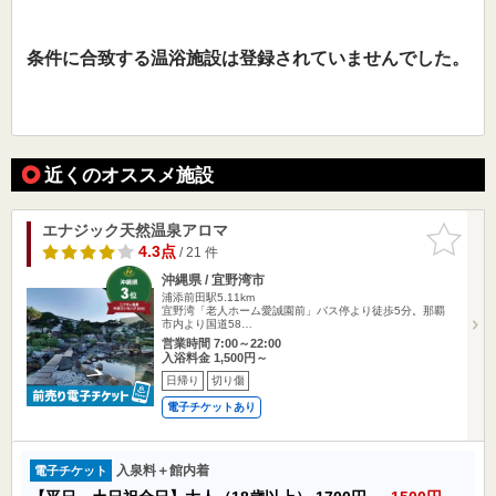
条件に合致する温浴施設は登録されていませんでした。
近くのオススメ施設
エナジック天然温泉アロマ
お気に入
りに追加
4.3点
/ 21 件
沖縄県 / 宜野湾市
浦添前田駅5.11km
宜野湾「老人ホーム愛誠園前」バス停より徒歩5分。那覇
市内より国道58…
営業時間 7:00～22:00
入浴料金 1,500円～
日帰り
切り傷
電子チケットあり
入泉料＋館内着
電子チケット