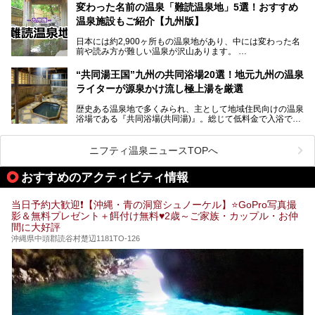
変わった名前の温泉「難読温泉地」5選！おすすめ
な方ならぜひ参加してみたいスタンプラリーでしょう。
温泉施設もご紹介【九州版】
日本には約2,900ヶ所もの温泉地があり、中には変わった名
前や読み方が難しい温泉が沢山あります。
そこで日本各地にある「難読温泉地」を、地域ごとにクイズ
“共同湯王国”九州の共同浴場20選！地元九州の温泉
形式でご紹介。第５回目(最終回)である今回は、九州地方の
ライターが源泉かけ流し極上湯を厳選
難読温泉地をピックアップしました。
また、各温泉地のおすすめ温泉施設も併せてご紹介します。
歴史ある温泉地で多くみられ、主として地域住民向けの温泉
浴場である『共同浴場(共同湯)』。総じて低料金で入浴で
いくつ読めるか、ぜひチャレンジしてみて下さいね！
き、観光的側面よりも生活のためのお風呂の要素が強い点が
特徴です。
共同浴場は全国各地の温泉地にありますが、特に九州地方は
ニフティ温泉ニュースTOPへ
共同湯文化が古くから発展し、質・量ともに大変充実。九州
は“共同湯王国”といっても決して過言では無いでしょう。
おすすめのアクティビティ情報
今回は地元在住の九州の温泉ライターである筆者が過去入浴
した中から、源泉かけ流しと泉質の良さにこだわって九州の
共同浴場を20施設厳選。入浴マナーを守りながら、ぜひ湯
当日予約大歓迎❗【沖縄・青の洞窟シュノーケル】⭐GoPro写真撮
めぐりの参考にされてみて下さい！
影＆無料プレゼント＋餌付け無料♥️2歳～ご家族・カップル・お仲
間に大好評
沖縄県中頭郡読谷村楚辺1181TO-126