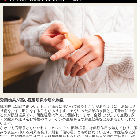
殺菌効果が高い硫酸塩泉や塩化物泉
戦国時代に戦で傷ついた兵士が温泉に浸かって癒やした話があるように、温泉は切
り傷を治す手助けをすることがあります。そういった温泉の泉質として筆頭に上が
るのが硫酸塩泉です。硫酸塩泉は3つに分類されますが、全般にわたって血液に多
くの酸素を送り込む特性やコラーゲンの生成を促す蘇生効果などがあるといわれて
います。
なかでも石膏泉ともいわれる「カルシウム-硫酸塩泉」は鎮静作用も備えており、痛
みや炎症を抑える効果も発揮。別名「傷の湯」とも呼ばれています。硫酸塩泉以外
では、塩化物泉も塩分による殺菌効果があるため、切り傷からの回復に好ましい泉