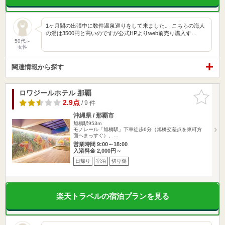
1ヶ月間の出張中に数件温泉巡りをして来ました。 こちらの海人
の湯は3500円と高いのですが公式HPよりweb前売り購入す…
50代～
女性
関連情報から探す
ロワジールホテル 那覇
お気に入
りに追加
2.9点
/ 9 件
沖縄県 / 那覇市
旭橋駅953m
モノレール「旭橋駅」下車徒歩6分（旭橋交差点を東町方
面へまっすぐ）、…
営業時間 9:00～18:00
入浴料金 2,000円～
日帰り
宿泊
切り傷
楽天トラベルの宿泊プランを見る