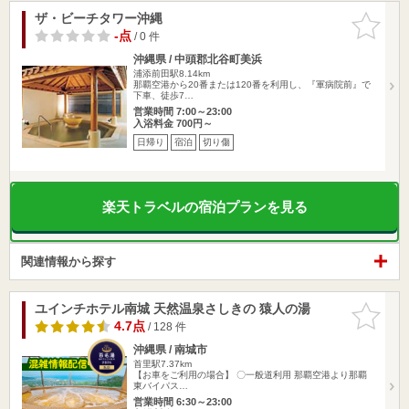
ザ・ビーチタワー沖縄
お気に入
りに追加
-点
/ 0 件
沖縄県 / 中頭郡北谷町美浜
浦添前田駅8.14km
那覇空港から20番または120番を利用し、『軍病院前』で
下車、徒歩7…
営業時間 7:00～23:00
入浴料金 700円～
日帰り
宿泊
切り傷
楽天トラベルの宿泊プランを見る
関連情報から探す
ユインチホテル南城 天然温泉さしきの 猿人の湯
お気に入
りに追加
4.7点
/ 128 件
沖縄県 / 南城市
首里駅7.37km
【お車をご利用の場合】 〇一般道利用 那覇空港より那覇
東バイパス…
営業時間 6:30～23:00