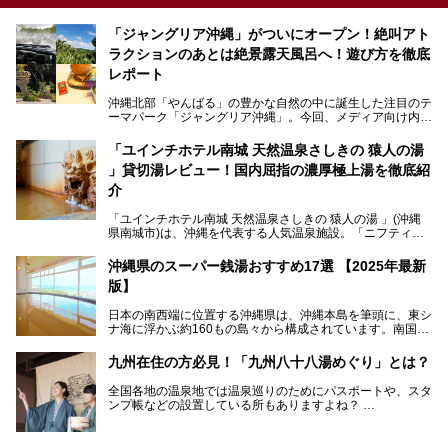
「ジャングリア沖縄」がついにオープン！絶叫アト
ラクションのあとは絶景露天風呂へ！遊び方を徹底
レポート
沖縄北部「やんばる」の豊かな自然の中に誕生した注目のテ
ーマパーク「ジャングリア沖縄」。今回、メディア向け内覧
会に参加する機会をいただきました！この記事では、ジャン
グリアの全貌をお届けすべく、見どころや料金、アクセス方
「ユインチホテル南城 天然温泉さしきの 猿人の湯
法まで徹底解説していきます。
」貸切湯レビュー！国内屈指の濃厚極上湯を徹底紹
介
「ユインチホテル南城 天然温泉さしきの 猿人の湯 」(沖縄
県南城市)は、沖縄を代表する人気温泉施設。「ニフティ温
泉 年間ランキング 2024」の九州・沖縄エリア総合にて第1
位を獲得し、平日・土日にかかわらず多くの常連客や温泉フ
沖縄県のスーパー銭湯おすすめ17選 【2025年最新
ァンが訪れます。
版】
とりわけ貸切湯はお湯の良さに定評があり、コアな温泉ファ
日本の南西端に位置する沖縄県は、沖縄本島を筆頭に、東シ
ンに注目される存在。今回は貸切湯にスポットを当て、その
ナ海に浮かぶ約160もの島々から構成されています。南国な
魅力を徹底解説します。
らではの温暖な気候、カラフルな魚が泳ぐ美しい海、手付か
ずの豊かな自然、独自の歴史や文化など、多くの人を惹きつ
九州在住の方必見！「九州八十八湯めぐり」とは？
けてやまない魅力あふれる観光県です。
全国各地の温泉地では温泉巡りのためにパスポートや、スタ
そんな沖縄県のスーパー銭湯には、ホテル併設などリゾート
ンプ帳などの設置している所もありますよね？
と同時に楽しめる施設が多くあります。日帰りでも旅行気分
その中でも九州には、九州各県の有名な温泉地を巡るための
を味わえる、沖縄のスーパー銭湯をご紹介します。
「九州八十八湯めぐり」があるんです。
九州を回って歩くのはなかなか大変ですが、九州で温泉好き