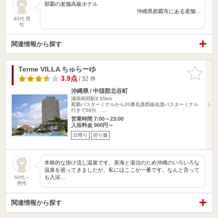
那覇の老舗高級ホテル
沖縄県那覇市にある老舗…
40代 男
性
関連情報から探す
Terme VILLA ちゅらーゆ
お気に入
りに追加
3.9点
/ 32 件
沖縄県 / 中頭郡北谷町
浦添前田駅8.05km
那覇バスターミナルから20番名護西線名護バスターミナル
行きで50分、…
営業時間 7:00～23:00
入浴料金 900円～
日帰り
切り傷
本格的な掛け流し温泉です、美海と湯治のため沖縄のいろいろな
温泉を巡ってきましたが、私にはここが一番です。なんと言って
も入浴…
50代～
男性
関連情報から探す