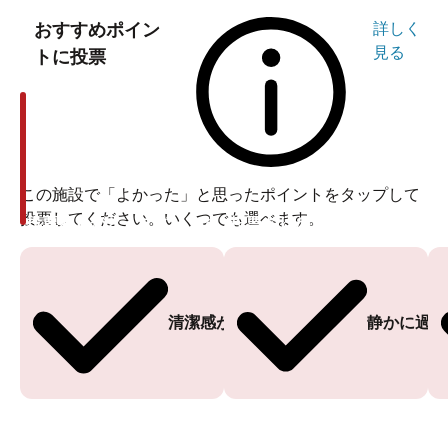
おすすめポイン
詳しく
見る
トに投票
この施設で「よかった」と思ったポイントをタップして
投票してください。いくつでも選べます。
投票ありがとうございます
投票ありがとうございます
清潔感がある
静かに過ご