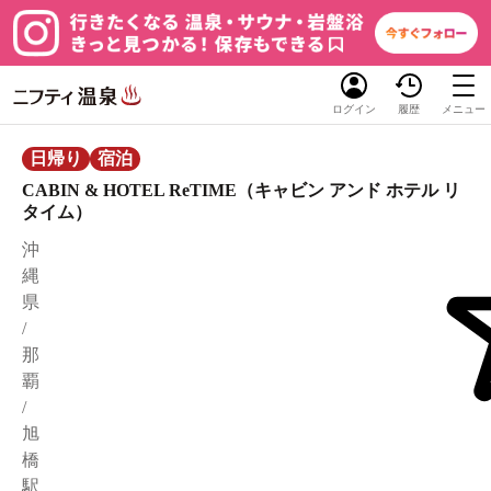
ログイン
履歴
メニュー
日帰り
宿泊
CABIN & HOTEL ReTIME（キャビン アンド ホテル リ
タイム）
沖
縄
県
/
那
覇
/
旭
橋
駅