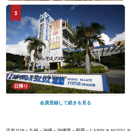
3
浦添の湯（うらそえのゆ）
★
★
★
★
★
3.9
7件の口コミ
沖縄県 / 那覇 / 古島駅641m
日帰り
会員登録して続きを見る
温泉TOP
＞
九州・沖縄
＞
沖縄県
＞
那覇
＞
CABIN & HOTE