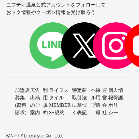
ニフティ温泉公式アカウントをフォローして
おトク情報やクーポン情報を受け取ろう
加盟店
広告
利
ライフス
特定商
ヘ
採
運
個人情
募集
出稿
用
タイル
取引法
ル
用
営
報保護
(資料
のご
規
MEMBER
に基づ
プ
情
会
ポリ
請求)
案内
約
S+規約
く表記
報
社
シー
©NIFTY Lifestyle Co., Ltd.