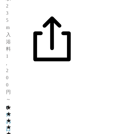
2
3
5
m
入
浴
料
1
,
2
0
0
円
～
★
0
0
★
件
★
の
★
口
★