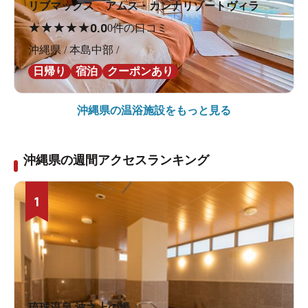
リブマックス アムス・カンナリゾートヴィラ
★
★
★
★
★
0.0
0件の口コミ
沖縄県 / 本島中部 /
日帰り
宿泊
クーポンあり
沖縄県の
温浴施設をもっと見る
沖縄県の週間アクセスランキング
1
琉球温泉 波之上の湯