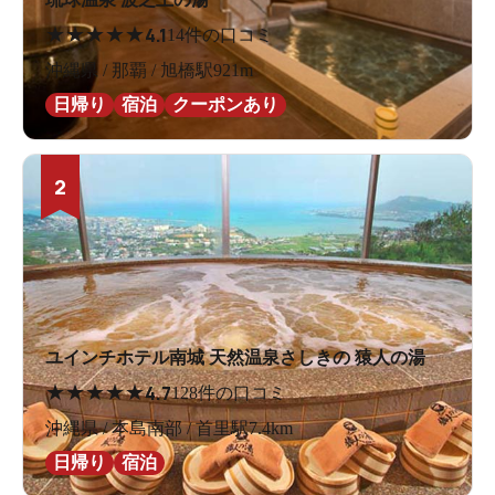
★
★
★
★
★
4.1
14件の口コミ
沖縄県 / 那覇 / 旭橋駅921m
日帰り
宿泊
クーポンあり
2
ユインチホテル南城 天然温泉さしきの 猿人の湯
★
★
★
★
★
4.7
128件の口コミ
沖縄県 / 本島南部 / 首里駅7.4km
日帰り
宿泊