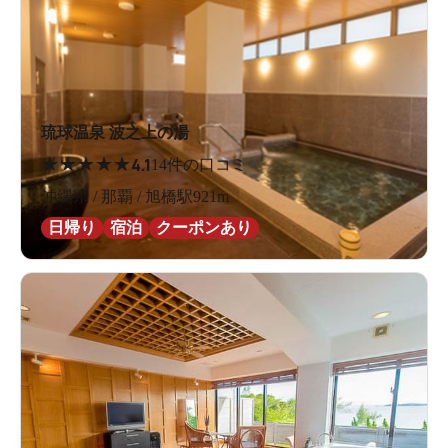
琉球温泉 波之上の湯
★
★
★
★
★
4.1
14件の口コミ
沖縄県 / 那覇 / 旭橋駅921m
日帰り
宿泊
クーポンあり