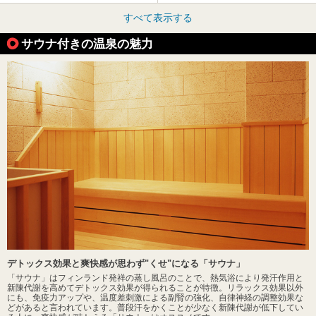
すべて表示する
サウナ付きの温泉の魅力
デトックス効果と爽快感が思わず"くせ"になる「サウナ」
「サウナ」はフィンランド発祥の蒸し風呂のことで、熱気浴により発汗作用と
新陳代謝を高めてデトックス効果が得られることが特徴。リラックス効果以外
にも、免疫力アップや、温度差刺激による副腎の強化、自律神経の調整効果な
どがあると言われています。普段汗をかくことが少なく新陳代謝が低下してい