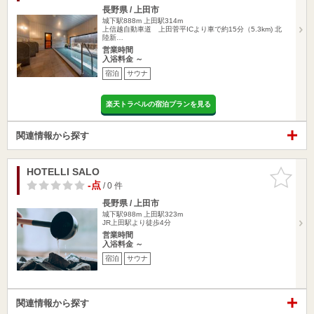
長野県 / 上田市
城下駅888m
上田駅314m
上信越自動車道 上田菅平ICより車で約15分（5.3km) 北
陸新…
営業時間
入浴料金 ～
宿泊
サウナ
楽天トラベルの宿泊プランを見る
関連情報から探す
HOTELLI SALO
お気に入
りに追加
-点
/ 0 件
長野県 / 上田市
城下駅988m
上田駅323m
JR上田駅より徒歩4分
営業時間
入浴料金 ～
宿泊
サウナ
関連情報から探す