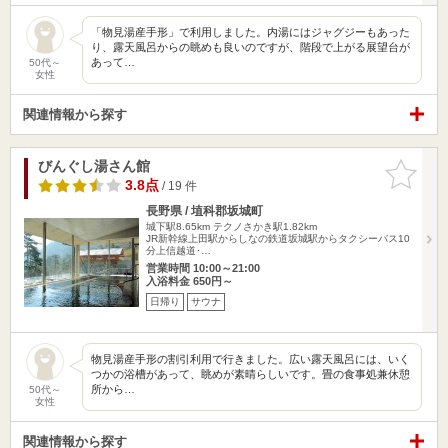
「物見湯産手形」で利用しました。内湯にはジャグジーもあった
り、露天風呂からの眺めも良いのですが、階段で上がる展望台が
あって…
50代～
女性
関連情報から探す
びんぐし湯さん館
お気に入
りに追加
3.8点
/ 19 件
長野県 / 埴科郡坂城町
城下駅8.65km
テクノさかき駅1.82km
JR新幹線上田駅からしなの鉄道坂城駅からタクシーバス10
分上信越道･…
営業時間 10:00～21:00
入浴料金 650円～
日帰り
サウナ
物見湯産手形の割引利用で行きました。広い露天風呂には、いく
つかの浴槽があって、眺めが素晴らしいです。畳の食事処兼休憩
所から…
50代～
女性
関連情報から探す