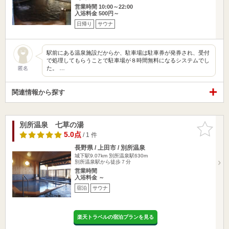
営業時間 10:00～22:00
入浴料金 500円～
日帰り
サウナ
駅前にある温泉施設だからか、駐車場は駐車券が発券され、受付
で処理してもらうことで駐車場が８時間無料になるシステムでし
た。 …
匿名
関連情報から探す
別所温泉 七草の湯
お気に入
りに追加
5.0点
/ 1 件
長野県 / 上田市 / 別所温泉
城下駅9.07km
別所温泉駅630m
別所温泉駅から徒歩７分
営業時間
入浴料金 ～
宿泊
サウナ
楽天トラベルの宿泊プランを見る