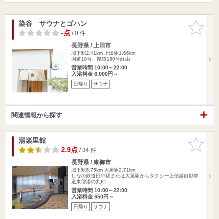
染谷 サウナとゴハン
お気に入
りに追加
-点
/ 0 件
長野県 / 上田市
城下駅2.41km
上田駅1.66km
国道18号、県道180号経由
営業時間 10:00～22:00
入浴料金 6,000円～
日帰り
サウナ
関連情報から探す
湯楽里館
お気に入
りに追加
2.9点
/ 34 件
長野県 / 東御市
城下駅6.75km
大屋駅2.71km
しなの鉄道田中駅または大屋駅からタクシー上信越自動車
道東部湯の丸IC…
営業時間 10:00～22:00
入浴料金 650円～
日帰り
サウナ