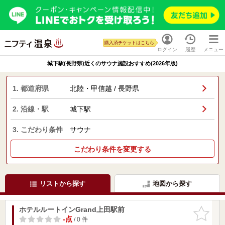
購入済チケットはこちら
ログイン
履歴
メニュー
城下駅(長野県)近くのサウナ施設おすすめ(2026年版)
1. 都道府県
北陸・甲信越 / 長野県
2. 沿線・駅
城下駅
3. こだわり条件
サウナ
こだわり条件を変更する
リストから探す
地図から探す
ホテルルートインGrand上田駅前
お気に入
りに追加
-点
/ 0 件