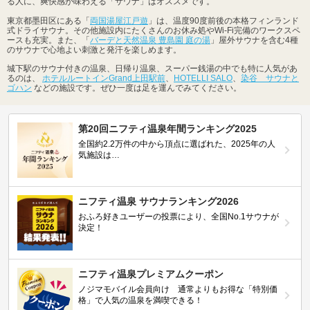
る人に、爽快感が味わえる「サウナ」はオススメです。
東京都墨田区にある「
両国湯屋江戸遊
」は、温度90度前後の本格フィンランド
式ドライサウナ。その他施設内にたくさんのお休み処やWi-Fi完備のワークスペ
ースも充実。また、「
バーデと天然温泉 豊島園 庭の湯
」屋外サウナを含む4種
のサウナで心地よい刺激と発汗を楽しめます。
城下駅のサウナ付きの温泉、日帰り温泉、スーパー銭湯の中でも特に人気があ
るのは、
ホテルルートインGrand上田駅前
、
HOTELLI SALO
、
染谷 サウナと
ゴハン
などの施設です。ぜひ一度は足を運んでみてください。
第20回ニフティ温泉年間ランキング2025
全国約2.2万件の中から頂点に選ばれた、2025年の人
気施設は…
ニフティ温泉 サウナランキング2026
おふろ好きユーザーの投票により、全国No.1サウナが
決定！
ニフティ温泉プレミアムクーポン
ノジマモバイル会員向け 通常よりもお得な「特別価
格」で人気の温泉を満喫できる！