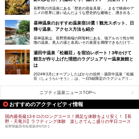
長野県の渋温泉にある「歴史の宿金具屋」。まるで映画やア
ニメの世界に迷い込んだような歴史的な建物と、湧き出る温
泉の恵みが魅力のお宿です。せっかく泊まるなら、その魅力
を隅々まで楽しみたいですよね。この記事では、金具屋での
昼神温泉のおすすめ温泉宿10選！観光スポット、日
滞在を最高の思い出にするための「楽しみ方」を徹底的にご
帰り温泉、アクセス方法も紹介
紹介します！
昼神温泉は、長野県南端の阿智村にある、強アルカリ性が特
徴の温泉。美人の湯と名高いその泉質を満喫できるだけでな
く、日本一の星空鑑賞ができる注目の温泉地です。
昼神温泉では、朝市などの観光スポットや、信州名物のおや
湯田中温泉「松籟荘」を宿泊レポート！3年かけて
きを楽しめるグルメスポットなど、観光を楽しむにはぴった
館主が作り上げた理想のラグジュアリー温泉旅館と
りの場所が豊富にあります。
この記事では、昼神温泉での滞在を充実させる宿泊施設や日
は
帰り温泉、見どころ満載の観光・グルメスポットに加え、ア
クセス方法も順に紹介します。
2024年3月にオープンしたばかりの信州・湯田中温泉「松籟
荘（しょうらいそう）」は、一日5組限定のラグジュアリー
温泉旅館。全室が源泉掛け流しの露天風呂、庭園付きで、プ
ライベートに楽しめる非日常感が味わえます。また宿泊者は
道向かいの「よろづや」の大浴場「桃山風呂」や共同浴場の
ニフティ温泉ニュースTOPへ
「湯田中大湯」も利用ができます。
おすすめのアクティビティ情報
極上のお湯に浸り上質なお料理に舌鼓、特別な日に泊まりた
い湯田中温泉「松籟荘」を、実際に宿泊した目線で紹介しま
す。
国内最長級13キロのロングコース！満足な体験をより安く！【長
野・天竜川】ラフティング体験 楽しさてんこ盛りの半日コース
長野県飯田市松尾新井6703-1