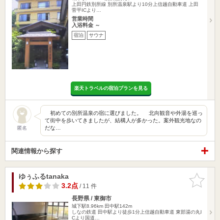
上田円鉄別所線 別所温泉駅より10分上信越自動車道 上田
菅平ICより…
営業時間
入浴料金 ～
宿泊
サウナ
楽天トラベルの宿泊プランを見る
初めての別所温泉の宿に選びました。 北向観音や外湯を巡っ
て街中を歩いてきましたが、結構人が多かった。案外観光地なの
だな…
匿名
関連情報から探す
ゆぅふるtanaka
お気に入
りに追加
3.2点
/ 11 件
長野県 / 東御市
城下駅8.96km
田中駅142m
しなの鉄道 田中駅より徒歩1分上信越自動車道 東部湯の丸I
Cより国道…