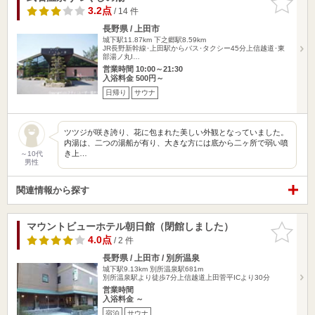
りに追加
3.2点
/ 14 件
長野県 / 上田市
城下駅11.87km
下之郷駅8.59km
JR長野新幹線･上田駅からバス･タクシー45分上信越道･東
部湯ノ丸I…
営業時間 10:00～21:30
入浴料金 500円～
日帰り
サウナ
ツツジが咲き誇り、花に包まれた美しい外観となっていました。
内湯は、二つの湯船が有り、大きな方には底から二ヶ所で弱い噴
き上…
～10代
男性
関連情報から探す
マウントビューホテル朝日館（閉館しました）
お気に入
りに追加
4.0点
/ 2 件
長野県 / 上田市 / 別所温泉
城下駅9.13km
別所温泉駅681m
別所温泉駅より徒歩7分上信越道上田菅平ICより30分
営業時間
入浴料金 ～
宿泊
サウナ