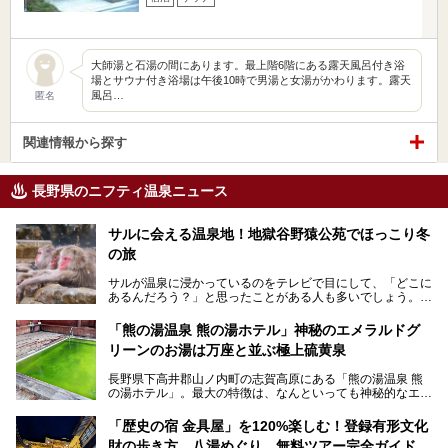
大師湯と石湯の間にあります。最上階6階にある露天風呂付き浴
場とサウナ付き浴場は午後10時で男湯と女湯がかわります。露天
風呂…
匿名
関連情報から探す
長野県のニフティ温泉ニュース
サルに会える温泉地！地獄谷野猿公苑でほっこり冬
の旅
サルが温泉に浸かっているのをテレビで目にして、「どこに
あるんだろう？」と思ったことがある人も多いでしょう。
この微笑ましい光景は、長野県にある「地獄谷野猿公苑」で
「熊の湯温泉 熊の湯ホテル」神秘のエメラルドグ
見られるもので、野生のサルが雪景色の中で温泉に浸かる姿
リーンのお湯は万座と並ぶ極上硫黄泉
を間近で観察できます。
長野県下高井郡山ノ内町の志賀高原にある「熊の湯温泉 熊
本記事では、地獄谷野猿公苑の魅力や見どころ、サルと温泉
の湯ホテル」。最大の特徴は、なんといっても神秘的なエメ
との関係性、地獄谷周辺の観光スポットについて紹介しま
ラルドグリーンのお湯。この美しいお湯に魅了され、何度も
す。サルを観察した後にほっこりと浸かれる温泉も紹介する
リピートするファンも多い温泉です。冬はスキーと一緒に楽
ので、野生のサルを観察する貴重な自然体験と温泉をあわせ
「歴史の宿 金具屋」を120%楽しむ！登録有形文化
しみたい極上の温泉を紹介します。
て楽しみたい人は、ぜひ参考にしてください。
財の歩き方、八湯めぐり、無料ツアー完全ガイド