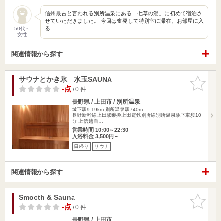
信州最古と言われる別所温泉にある「七草の湯」に初めて宿泊さ
せていただきました。 今回は奮発して特別室に滞在。お部屋に入
る…
50代～
女性
関連情報から探す
サウナとかき氷 水玉SAUNA
お気に入
りに追加
-点
/ 0 件
長野県 / 上田市 / 別所温泉
城下駅9.19km
別所温泉駅740m
長野新幹線上田駅乗換上田電鉄別所線別所温泉駅下車歩10
分 上信越自…
営業時間 10:00～22:30
入浴料金 3,500円～
日帰り
サウナ
関連情報から探す
Smooth & Sauna
お気に入
りに追加
-点
/ 0 件
長野県 / 上田市