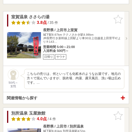
室賀温泉 ささらの湯
お気に入
りに追加
3.8点
/ 35 件
長野県 / 上田市上室賀
城下駅8.67km
テクノさかき駅4.98km
JR長野行き新幹線上田駅より車30分上信越道上田菅平ICよ
りＲ143…
営業時間 5:00～21:00
入浴料金 500円～
日帰り
サウナ
こちらの売りは、何といっても化粧水のようなお湯です。地元の
方々で混んでいますが、脱衣場、内湯、露天風呂、洗い場は広め
です。…
50代～
女性
関連情報から探す
別所温泉 玉屋旅館
お気に入
りに追加
4.0点
/ 4 件
長野県 / 上田市 / 別所温泉
城下駅8.81km
別所温泉駅472m