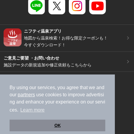
ニフティ温泉アプリ
地図から温泉検索！お得な限定クーポンも！
今すぐダウンロード！
ご意見ご要望 ・お問い合わせ
施設データの新規追加や修正依頼もこちらから
スマートフォン
/
PC
加盟店募集（資料請求）
広告出稿のご案内
By using our services, you agree that we and
our
partners
use cookies to improve advertisi
利用規約
ライフスタイルMEMBERS+規約
ng and enhance your experience on our servi
特定商取引法に基づく表記
ヘルプ
採用情報
ces.
Learn more
運営会社
個人情報保護ポリシー
©NIFTY Lifestyle Co., Ltd.
OK