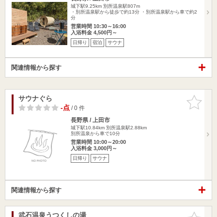
城下駅9.25km
別所温泉駅807m
・別所温泉駅から徒歩で約13分 ・別所温泉駅から車で約2
分
営業時間 10:30～16:00
入浴料金 4,500円～
日帰り
宿泊
サウナ
関連情報から探す
サウナぐら
お気に入
りに追加
-点
/ 0 件
長野県 / 上田市
城下駅10.84km
別所温泉駅2.88km
別所温泉から車で10分
営業時間 10:00～20:00
入浴料金 3,000円～
日帰り
サウナ
関連情報から探す
武石温泉うつくしの湯
お気に入